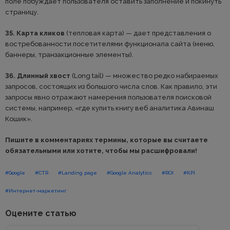
поле побуждает пользователя оставить заполнение и покинуть
страницу.
35. Карта кликов
(тепловая карта) — дает представления о
востребованности посетителями функционала сайта (меню,
баннеры, транзакционные элементы).
36. Длинный хвост
(Long tail) — множество редко набираемых
запросов, состоящих из большого числа слов. Как правило, эти
запросы явно отражают намерения пользователя поисковой
системы, например, «где купить книгу веб аналитика Авинаш
Кошик».
Пишите в комментариях термины, которые вы считаете
обязательными или хотите, чтобы мы расшифровали!
#Google
#CTR
#Landing page
#Google Analytics
#ROI
#KPI
#Интернет-маркетинг
Оцените статью