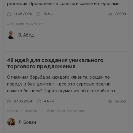
редакции. Проверенные советы и самые интересные
кейсы собрали для вас в одном месте! Подписывайтесь
11.06.2024
15 мин.
28903
на наш телеграм-канал и получайте каждую неделю
#Интернет-маркетинг
новую порцию...
В. Абед
48 идей для создания уникального
торгового предложения
Отчаянная борьба за каждого клиента, скидки по
поводу и без, демпинг – все это суровые реалии
вашего бизнеса? Пора задуматься об отстройке от
конкурентов. Отстройка от конкурентов – это о том,
27.05.2024
4 мин.
28056
как выделиться среди аналогичных компаний, привлечь
#Контент-маркетинг
#Интернет-маркетинг
внимание к продуктам...
Л. Бован