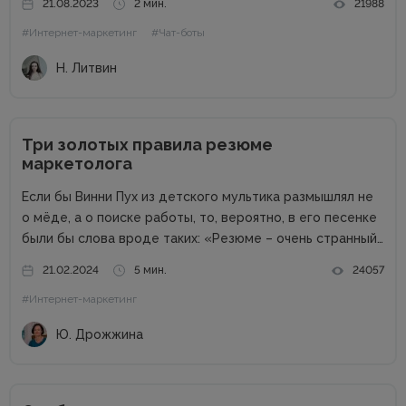
21.08.2023
2 мин.
21988
увеличить прибыль. Но конкуренция на данном рынке
#Интернет-маркетинг
#Чат-боты
высока, поэтому расслабляться не стоит. Как привлечь
клиентов...
Н. Литвин
Три золотых правила резюме
маркетолога
Если бы Винни Пух из детского мультика размышлял не
о мёде, а о поиске работы, то, вероятно, в его песенке
были бы слова вроде таких: «Резюме – очень странный
предмет. Вот оно есть, а откликов нет». Дело в том,
21.02.2024
5 мин.
24057
что...
#Интернет-маркетинг
Ю. Дрожжина