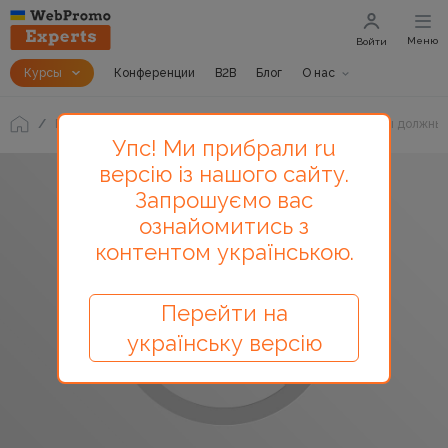
Меню
Войти
Курсы
Конференции
B2B
Блог
О нас
Блог
36 терминов интернет-маркетинга, которые вы должны 
Упс! Ми прибрали ru
версію із нашого сайту.
Запрошуємо вас
ознайомитись з
контентом українською.
Перейти на
українську версію