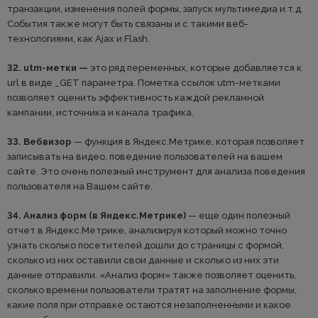
транзакции, изменения полей формы, запуск мультимедиа и.т.д.
События также могут быть связаны и с такими веб-
технологиями, как Ajax и Flash.
32. utm-метки —
это ряд переменных, которые добавляется к
url в виде _GET параметра. Пометка ссылок utm-метками
позволяет оценить эффективность каждой рекламной
кампании, источника и канала трафика.
33. Вебвизор
— функция в Яндекс.Метрике, которая позволяет
записывать на видео, поведение пользователей на вашем
сайте. Это очень полезный инструмент для анализа поведения
пользователя на Вашем сайте.
34. Анализ форм (в Яндекс.Метрике)
— еще один полезный
отчет в Яндекс.Метрике, анализируя который можно точно
узнать сколько посетителей дошли до страницы с формой,
сколько из них оставили свои данные и сколько из них эти
данные отправили. «Анализ форм» также позволяет оценить,
сколько времени пользователи тратят на заполнение формы,
какие поля при отправке остаются незаполненными и какое