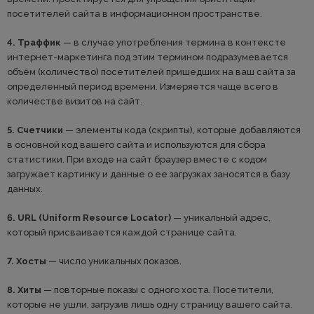
посетителей сайта в информационном пространстве.
4. Траффик
— в случае употребления термина в контексте
интернет-маркетинга под этим термином подразумевается
объём (количество) посетителей пришедших на ваш сайта за
определенный период времени. Измеряется чаще всего в
количестве визитов на сайт.
5. Счетчики
— элементы кода (скрипты), которые добавляются
в основной код вашего сайта и используются для сбора
статистики. При входе на сайт браузер вместе с кодом
загружает картинку и данные о ее загрузках заносятся в базу
данных.
6. URL (Uniform Resource Locator)
— уникальный адрес,
который присваивается каждой странице сайта.
7. Хосты
— число уникальных показов.
8. Хиты
— повторные показы с одного хоста. Посетители,
которые не ушли, загрузив лишь одну страницу вашего сайта.