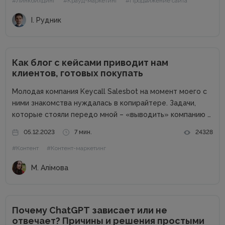
#Линкбилдинг
#Крауд-маркетинг
#Продвижение сайта
которых есть и PBN. При этом PBN разделяются...
І. Рудник
Как блог с кейсами приводит нам
клиентов, готовых покупать
Молодая компания Keycall Salesbot на момент моего с
ними знакомства нуждалась в копирайтере. Задачи,
которые стояли передо мной – «выводить» компанию в
свет. Писать о компании и для компании. Задача
05.12.2023
7 мин.
24328
несколько размытая, но все же ясная – мне
#Контент
#Контент-маркетинг
предлагалась позиция...
М. Алімова
Почему ChatGPT зависает или не
отвечает? Причины и решения простыми