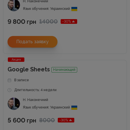
Н. Наконечний
Язык обучения: Украинский
9 800
14000
грн
-30% 🔥
Подать заявку
Акция
Google Sheets
Начинающий
В записе
Длительность: 4 недели
Н. Наконечний
Язык обучения: Украинский
5 600
8000
грн
-30% 🔥