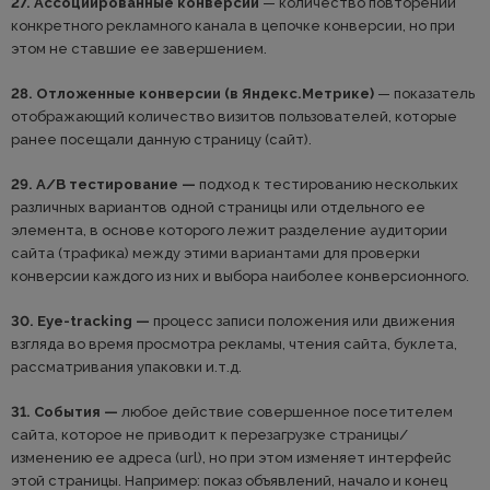
27. Ассоциированные конверсии
— количество повторений
конкретного рекламного канала в цепочке конверсии, но при
этом не ставшие ее завершением.
28. Отложенные конверсии (в Яндекс.Метрике)
— показатель
отображающий количество визитов пользователей, которые
ранее посещали данную страницу (сайт).
29. А/В тестирование —
подход к тестированию нескольких
различных вариантов одной страницы или отдельного ее
элемента, в основе которого лежит разделение аудитории
сайта (трафика) между этими вариантами для проверки
конверсии каждого из них и выбора наиболее конверсионного.
30. Eye-tracking —
процесс записи положения или движения
взгляда во время просмотра рекламы, чтения сайта, буклета,
рассматривания упаковки и.т.д.
31. События —
любое действие совершенное посетителем
сайта, которое не приводит к перезагрузке страницы/
изменению ее адреса (url), но при этом изменяет интерфейс
этой страницы. Например: показ объявлений, начало и конец