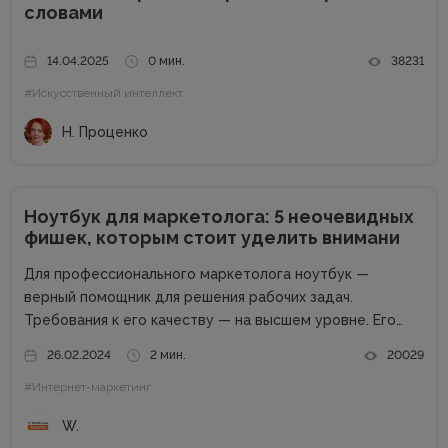
словами
14.04.2025
0 мин.
38231
#Искусственный интеллект
Н. Проценко
Ноутбук для маркетолога: 5 неочевидных
фишек, которым стоит уделить внимани
Для профессионального маркетолога ноутбук —
верный помощник для решения рабочих задач.
Требования к его качеству — на высшем уровне. Его
возможности пропорциональны профессиональным
26.02.2024
2 мин.
20029
успехам. Добротный комплект «железа» — даже не
#Интернет-маркетинг
обсуждается. Без продвинутого процессора, топовой
графики и внушительного запаса постоянной...
W.