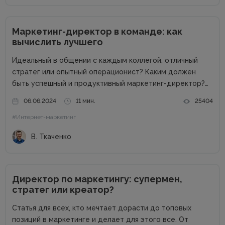
Маркетинг-директор в команде: как
вычислить лучшего
Идеальный в общении с каждым коллегой, отличный
стратег или опытный операционист? Каким должен
быть успешный и продуктивный маркетинг-директор?
Об этом в рамках онлайн-конференции Marketing
06.06.2024
11 мин.
25404
Directors Day рассказал Виталий Ткаченко. Виталий –
#Интернет-маркетинг
соучредитель Tkachenko & Myroniuk Marketing Agency,
имеет огромный опыт...
В. Ткаченко
Директор по маркетингу: супермен,
стратег или креатор?
Статья для всех, кто мечтает дорасти до топовых
позиций в маркетинге и делает для этого все. От