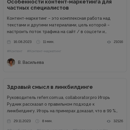
Особенности контент-маркетинга для
частных специалистов
Контент-маркетинг – это комплексная работа над
текстами и другими материалами, цель которой –
настроить поток трафика на сайт / в соцсети и
получить стабильные продажи. Материалов о контент-
16.08.2023
11 мин.
21016
маркетинге для компаний в сети много. А вот как быть
#Контент
#Контент-маркетинг
частным специалистам, которые...
В. Васильева
Здравый смысл в линкбилдинге
Руководитель referr.com.ua, collaborator.pro Игорь
Рудник рассказал о правильном подходе к
линкбилдингу. Игорь на примерах доказал, что в 99 %
случаях PBN не нужны. Основные методы линкбилдинга
29.11.2023
8 мин.
32126
Сайты можно продвигать множеством способов, среди