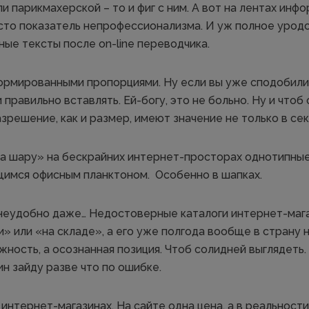
и парикмахерской – то и фиг с ним. А вот на лентах инф
осто показатель непрофессионализма. И уж полное урод
ые тексты после on-line переводчика.
формированными пропорциями. Ну если вы уже сподобилис
 правильно вставлять. Ей-богу, это не больно. Ну и чтоб
азрешение, как и размер, имеют значение не только в сек
на шару» на бескрайних интернет-просторах однотипные
имся офисным планктоном. Особенно в шапках.
о неудобно даже… Недостоверные каталоги интернет-маг
и» или «на складе», а его уже полгода вообще в страну н
ность, а осознанная позиция. Чтоб солидней выглядеть.
зин зайду разве что по ошибке.
 интернет-магазинах. На сайте одна цена, а в реальности 