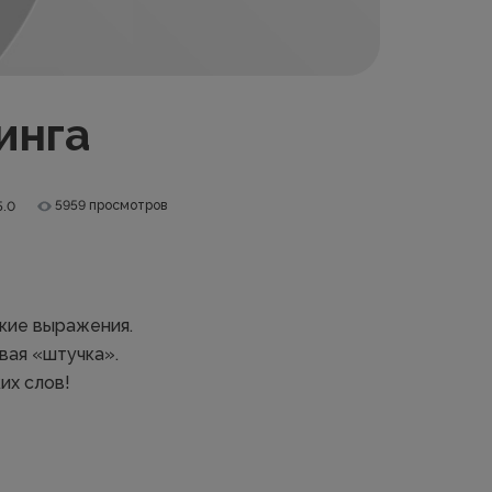
инга
5959 просмотров
5.0
пкие выражения.
вая «штучка».
их слов!