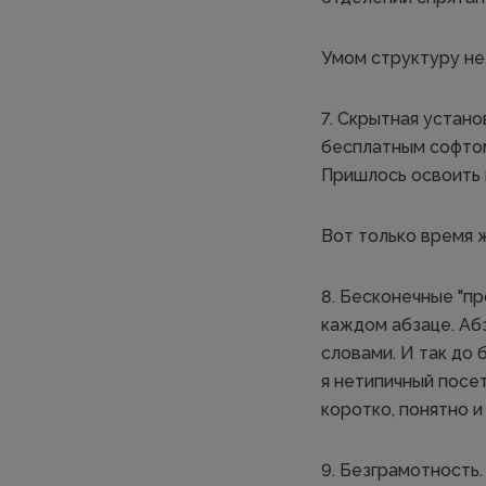
Умом структуру не 
7. Скрытная устан
бесплатным софтом
Пришлось освоить 
Вот только время ж
8. Бесконечные "п
каждом абзаце. Аб
словами. И так до 
я нетипичный посе
коротко, понятно и
9. Безграмотность.