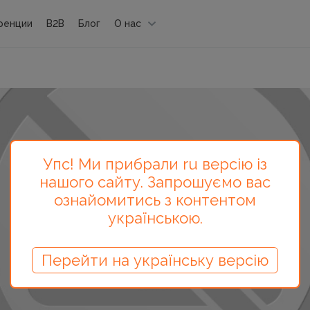
ренции
B2B
Блог
О нас
Упс! Ми прибрали ru версію із
нашого сайту. Запрошуємо вас
ознайомитись з контентом
українською.
Перейти на українську версію