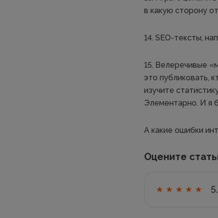
в какую сторону о
14. SEO-тексты, на
15. Велеречивые «
это публиковать, к
изучите статистику
Элементарно. И я б
А какие ошибки ин
Оцените стат
5