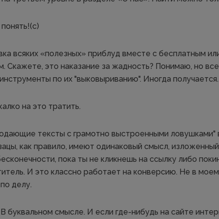
понять!(с)
овка всяких «полезных» приблуд вместе с бесплатным ил
. Скажете, это наказание за жадность? Понимаю, но все
инструменты по их "выковыриванию". Иногда получается.
алко на это тратить.
родающие тексты с грамотно выстроенными ловушками" в
зацы, как правило, имеют одинаковый смысл, изложенный
бесконечности, пока ты не кликнешь на ссылку либо поки
титель. И это классно работает на конверсию. Не в мое
 по делу.
 В буквальном смысле. И если где-нибудь на сайте инте