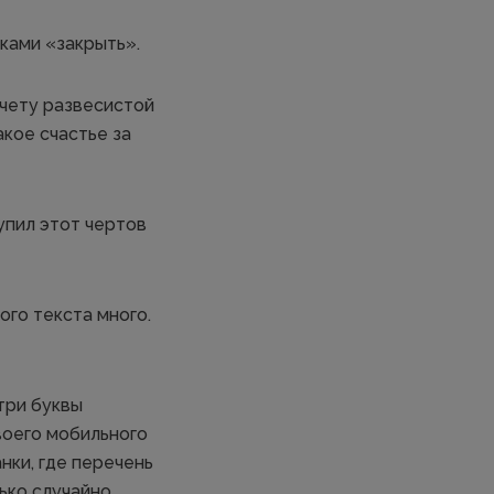
ками «закрыть».
счету развесистой
акое счастье за
упил этот чертов
ого текста много.
три буквы
воего мобильного
нки, где перечень
лько случайно.