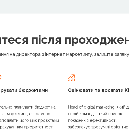
итеся після проходже
ння на директора з інтернет маркетингу, залиште заявку 
ерувати бюджетами
Оцінювати та досягати K
тельно планувати бюджет на
Head of digital marketing, який 
gital маркетинг, ефективно
своїй команді чіткий список
зподіляти його між проєктами
показників ефективності,
урахуванням пріоритетності,
забезпечує зрозумілі орієнтир