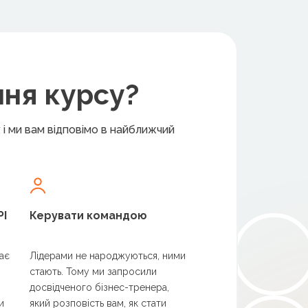
ння курсу?
і ми вам відповімо в найближчий
PI
Керувати командою
дає
Лідерами не народжуються, ними
стають. Тому ми запросили
досвідченого бізнес-тренера,
и
який розповість вам, як стати