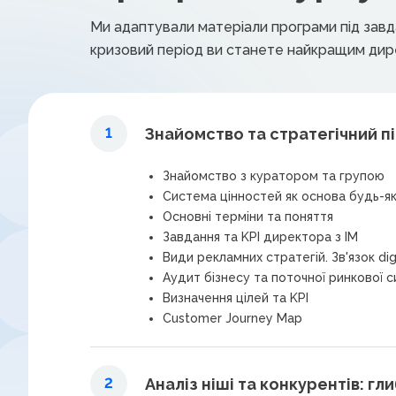
Ми адаптували матеріали програми під завдан
кризовий період ви станете найкращим дир
Знайомство та стратегічний п
1
Знайомство з куратором та групою
Система цінностей як основа будь-як
Основні терміни та поняття
Завдання та KPI директора з ІМ
Види рекламних стратегій. Зв'язок digi
Аудит бізнесу та поточної ринкової си
Визначення цілей та KPI
Customer Journey Map
Аналіз ніші та конкурентів: 
2