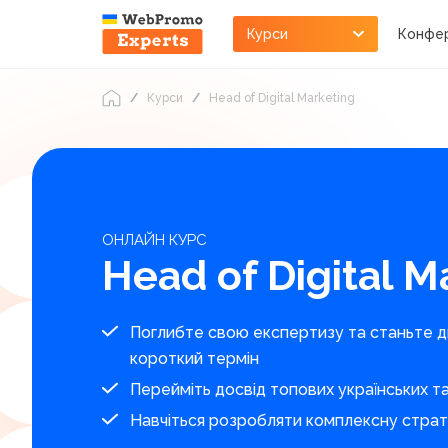
Курси
Конфер
Курси
Head of Digital Marketing
ОНЛАЙН КУРС
Head of Digital M
Поглибте свою експертизу та станьте д
короткий термін
Перейміть досвід топових українських т
Навчіться розробляти комплексну страт