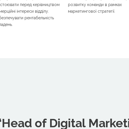
дстоювати перед керівництвом
розвитку команди в рамках
мерційні інтереси відділу.
маркетингової стратегії.
безпечувати рентабельність
ладень.
Head of Digital Market