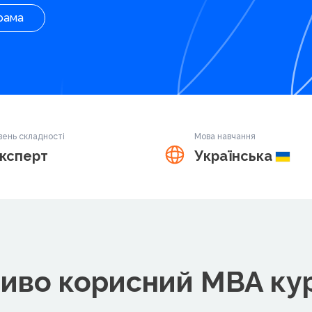
рама
вень складності
Мова навчання
ксперт
Українська
иво корисний MBA ку