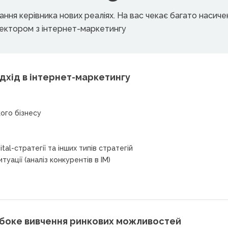
ня керівника нових реаліях. На вас чекає багато насичено
ектором з інтернет-маркетингу
ідхід в інтернет-маркетингу
ого бізнесу
tal-стратегії та інших типів стратегій
туації (аналіз конкурентів в ІМ)
глибоке вивчення ринкових можливостей