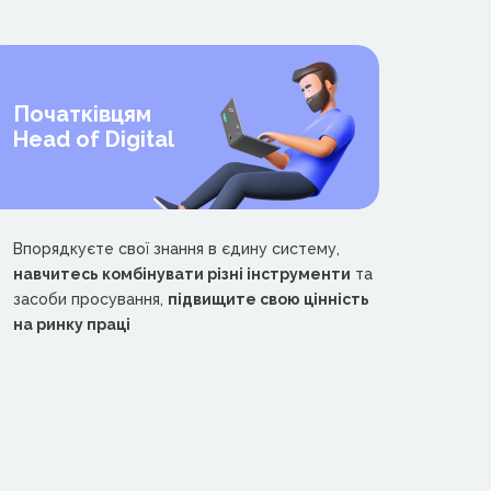
Початківцям
Head of Digital
Впорядкуєте свої знання в єдину систему,
навчитесь комбінувати різні інструменти
та
засоби просування,
підвищите свою цінність
на ринку праці