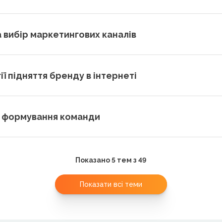
а вибір маркетингових каналів
ї підняття бренду в інтернеті
 формування команди
Показано 5 тем з 49
Показати всі теми