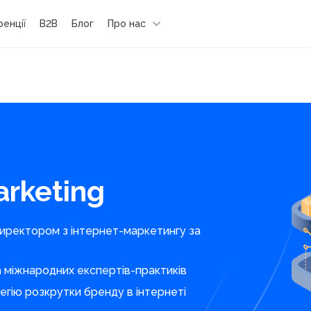
енції
B2B
Блог
Про нас
arketing
иректором з інтернет-маркетингу за
а міжнародних експертів-практиків
егію розкрутки бренду в інтернеті