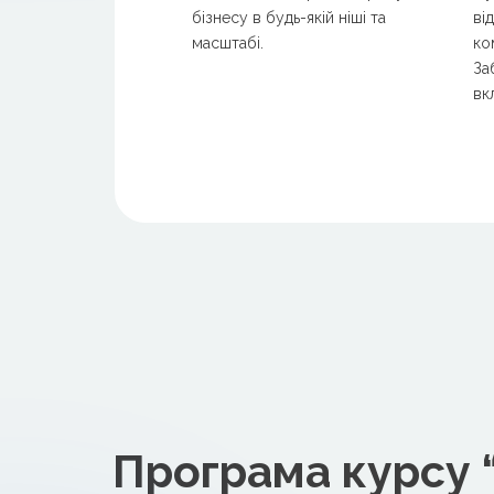
бізнесу в будь-якій ніші та
ві
масштабі.
ко
За
вк
Програма курсу “