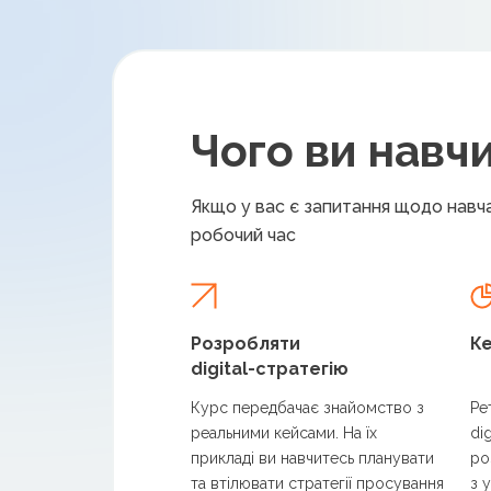
Чого ви навч
Якщо у вас є запитання щодо навча
робочий час
Розробляти
К
digital-стратегію
Курс передбачає знайомство з
Ре
реальними кейсами. На їх
di
прикладі ви навчитесь планувати
ро
та втілювати стратегії просування
з 