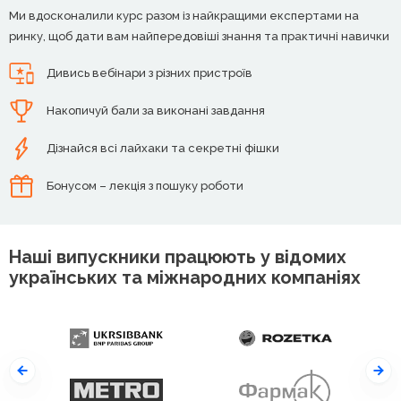
Ми вдосконалили курс разом із найкращими експертами на
ринку, щоб дати вам найпередовіші знання та практичні навички
Дивись вебінари з різних пристроїв
Накопичуй бали за виконані завдання
Дізнайся всі лайхаки та секретні фішки
Бонусом – лекція з пошуку роботи
Наші випускники працюють у відомих
українських та міжнародних компаніях