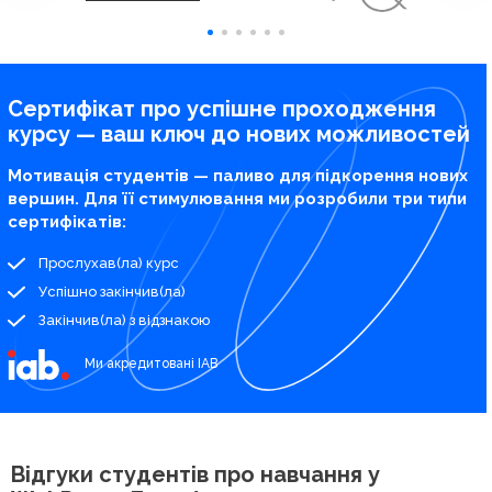
Сертифікат про успішне проходження
курсу — ваш ключ до нових можливостей
Мотивація студентів — паливо для підкорення нових
вершин. Для її стимулювання ми розробили три типи
сертифікатів:
Прослухав(ла) курс
Успішно закінчив(ла)
Закінчив(ла) з відзнакою
Ми акредитовані IAB
Відгуки студентів про
навчання у