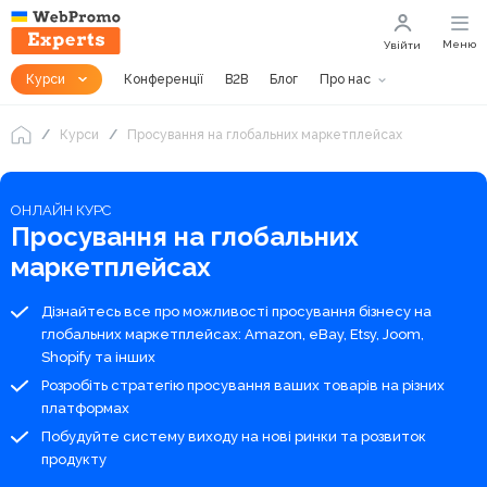
Меню
Увійти
Курси
Конференції
B2B
Блог
Про нас
Курси
Просування на глобальних маркетплейсах
ОНЛАЙН КУРС
Просування на глобальних
маркетплейсах
Дізнайтесь все про можливості просування бізнесу на
глобальних маркетплейсах: Amazon, eBay, Etsy, Joom,
Shopify та інших
Розробіть стратегію просування ваших товарів на різних
платформах
Побудуйте систему виходу на нові ринки та розвиток
продукту