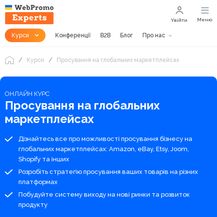
Меню
Увійти
Курси
Конференції
B2B
Блог
Про нас
Курси
Просування на глобальних маркетплейсах
ОНЛАЙН КУРС
Просування на глобальних
маркетплейсах
Дізнайтесь все про можливості просування бізнесу на
глобальних маркетплейсах: Amazon, eBay, Etsy, Joom,
Shopify та інших
Розробіть стратегію просування ваших товарів на різних
платформах
Побудуйте систему виходу на нові ринки та розвиток
продукту