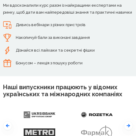
Ми вдосконалили курс разом із найкращими експертами на
ринку, щоб дати вам найпередовіші знання та практичні навички
Дивись вебінари з різних пристроїв
Накопичуй бали за виконані завдання
Дізнайся всі лайхаки та секретні фішки
Бонусом – лекція з пошуку роботи
Наші випускники працюють у відомих
українських та міжнародних компаніях