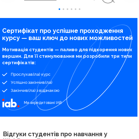
Сертифікат про успішне проходження
курсу — ваш ключ до нових можливостей
Мотивація студентів — паливо для підкорення нових
вершин. Для її стимулювання ми розробили три типи
сертифікатів:
Прослухав(ла) курс
Успішно закінчив(ла)
Закінчив(ла) з відзнакою
Ми акредитовані IAB
Відгуки студентів про
навчання у