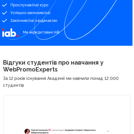
Прослухав(ла) курс
Успішно закінчив(ла)
Закінчив(ла) з відзнакою
Ми акредитовані IAB
Відгуки студентів про
навчання у
WebPromoExperts
За 12 років існування Академії ми навчили понад 12 000
студентів