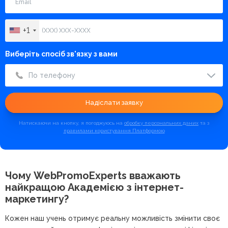
+1
Виберіть спосіб зв'язку з вами
По телефону
Надіслати заявку
Натискаючи на кнопку, я погоджуюсь на
обробку персональних даних
та з
правилами користування Платформою
Чому WebPromoExperts вважають
найкращою
Академією з інтернет-
маркетингу?
Кожен наш учень отримує реальну можливість змінити своє