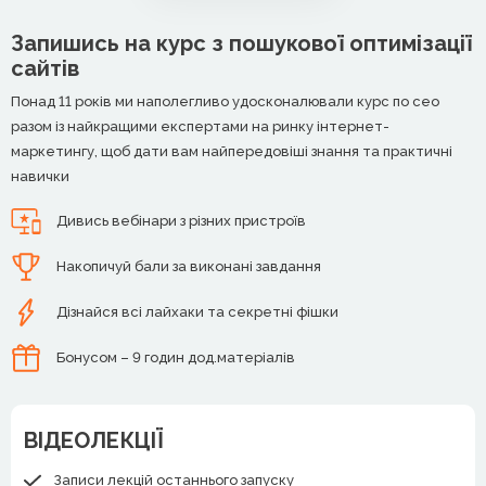
Запишись на курс з пошукової оптимізації
сайтів
Понад 11 років ми наполегливо удосконалювали курс по сео
разом із найкращими експертами на ринку інтернет-
маркетингу, щоб дати вам найпередовіші знання та практичні
навички
Дивись вебінари з різних пристроїв
Накопичуй бали за виконані завдання
Дізнайся всі лайхаки та секретні фішки
Бонусом – 9 годин дод.матеріалів
ВІДЕОЛЕКЦІЇ
Записи лекцій останнього запуску