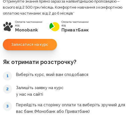
Отримуйте знання прямо зараз за найвигіднішою пропозицією ‒
всього від 2 500
грн
/місяць. Комфортне навчання з комфортною
оплатою частинами: від 2 до 6 місяців*
Оплата частинами
Оплата частинами
від
від
Monobank
ПриватБанк
Записатися на курс
Як отримати розстрочку?
Виберіть курс, який вам сподобався
1
Залишіть заявку на курс
2
у нас на сайті
Перейдіть на сторінку оплати та виберіть зручний для
3
вас банк (Монобанк або Приватбанк)