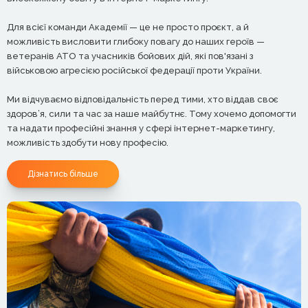
Для всієї команди Академії — це не просто проєкт, а й
можливість висловити глибоку повагу до наших героїв —
ветеранів АТО та учасників бойових дій, які пов'язані з
військовою агресією російської федерації проти України.
Ми відчуваємо відповідальність перед тими, хто віддав своє
здоров’я, сили та час за наше майбутнє. Тому хочемо допомогти
та надати професійні знання у сфері інтернет-маркетингу,
можливість здобути нову професію.
Дізнатись більше