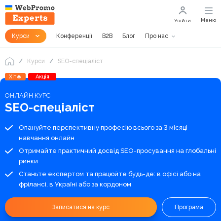
Меню
Увійти
Курси
Конференції
B2B
Блог
Про нас
Курси
SEO-спеціаліст
Хіт🔥
Акція
ОНЛАЙН КУРС
SEO-спеціаліст
Опануйте перспективну професію всього за 3 місяці
навчання онлайн
Отримайте практичний досвід SEO-просування на глобальні
ринки
Станьте експертом та працюйте будь-де: в офісі або на
фрілансі, в Україні або за кордоном
Записатися на курс
Програма