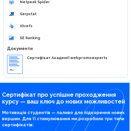
Netpeak Spider
Serpstat
Ahrefs
SE Ranking
Документи
Сертифікат Академії webpromoexperts
Сертифікат про успішне проходження
курсу — ваш ключ до нових можливостей
Мотивація студентів — паливо для підкорення нових
вершин. Для її стимулювання ми розробили три типи
сертифікатів: