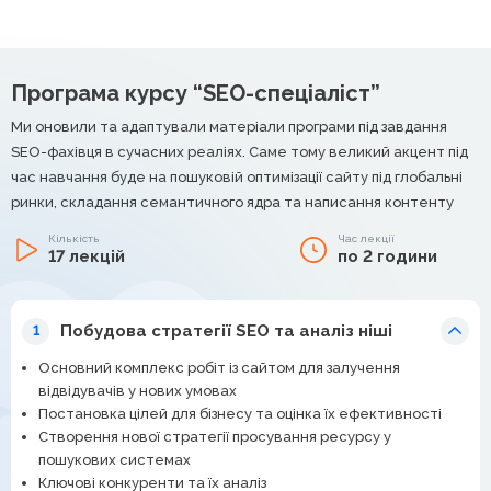
Програма курсу “SEO-спеціаліст”
Ми оновили та адаптували матеріали програми під завдання
SEO-фахівця в сучасних реаліях. Саме тому великий акцент під
час навчання буде на пошуковій оптимізації сайту під глобальні
ринки, складання семантичного ядра та написання контенту
Кількість
Час лекції
17 лекцій
по 2 години
Побудова стратегії SEO та аналіз ніші
1
Основний комплекс робіт із сайтом для залучення
відвідувачів у нових умовах
Постановка цілей для бізнесу та оцінка їх ефективності
Створення нової стратегії просування ресурсу у
пошукових системах
Ключові конкуренти та їх аналіз