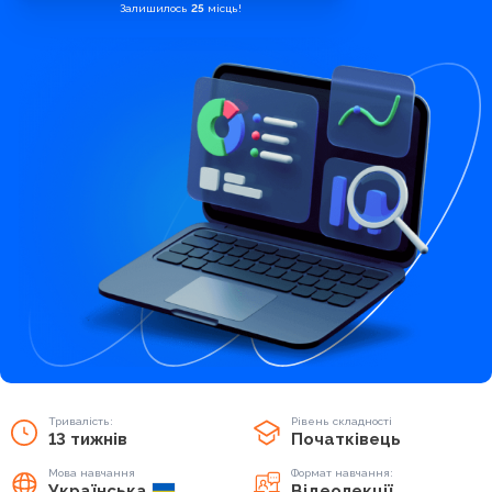
Залишилось
25
місць!
Тривалість:
Рівень складності
13 тижнів
Початківець
Мова навчання
Формат навчання:
Українська
Відеолекції