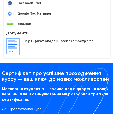
Facebook Pixel
Google Tag Manager
YouScan
Документи
Сертифікат Академії webpromoexperts
Сертифікат про успішне проходження
курсу — ваш ключ до нових можливостей
Мотивація студентів — паливо для підкорення нових
вершин. Для її стимулювання ми розробили три типи
сертифікатів:
Прослухав(ла) курс