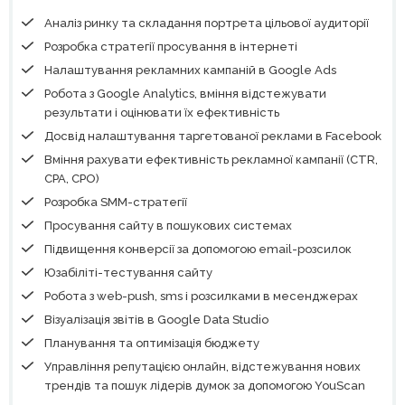
Аналіз ринку та складання портрета цільової аудиторії
Розробка стратегії просування в інтернеті
Налаштування рекламних кампаній в Google Ads
Робота з Google Analytics, вміння відстежувати
результати і оцінювати їх ефективність
Досвід налаштування таргетованої реклами в Facebook
Вміння рахувати ефективність рекламної кампанії (CTR,
CPA, СPO)
Розробка SMM-стратегії
Просування сайту в пошукових системах
Підвищення конверсії за допомогою email-розсилок
Юзабіліті-тестування сайту
Робота з web-push, sms і розсилками в месенджерах
Візуалізація звітів в Google Data Studio
Планування та оптимізація бюджету
Управління репутацією онлайн, відстежування нових
трендів та пошук лідерів думок за допомогою YouScan