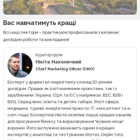
Вас навчатимуть кращі
Всі наші лектори – практикуючі професіонали з великим
досвідом роботи та викладання
Куратор групи
Нікіта Наконечний
Chief Marketing Officer (CMO)
Експерт у диджитал-маркетингу з понад 10-річним
досвідом. Працює як із вітчизняними проєктами, так і з
зарубіжними: Україна, США та ЄС у напрямках В2С, В2В і
В2G. Серед яких: освіта та дитячі табори, б'юті сфера,
медицина, туризм, енергетичні проєкти, ІТ, консалтинг та e-
com тощо. Експертиза Нікіти охоплює пошук кращих каналів
для просування бізнесу та вираховування "вузьких місць"
воронки. Його заслужено вважають одним із кращих
експертів у аналітиці та тестуванню гіпотез. Окрім того,