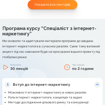
Показати всіх лекторів
Програма курсу “Спеціаліст з інтернет-
маркетингу”
Ми оновили та адаптували матеріали програми до завдань
інтернет-маркетолога в сучасних реаліях. Саме тому великий
акцент під час навчання буде на просуванні вашого проєкту під
глобальні ринки
Кількість
Час лекції
30 лекцій
по 2 години
Вступ до інтернет-маркетингу
1
Можливості інтернет-маркетингу в нових реаліях
Роль інтернет-маркетолога, концепція та задачі
Методи дослідження цільового ринку та конкуренції