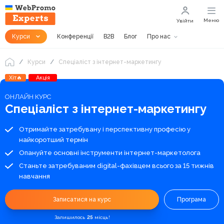
Меню
Увійти
Курси
Конференції
B2B
Блог
Про нас
Курси
Спеціаліст з інтернет-маркетингу
Хіт🔥
Акція
ОНЛАЙН КУРС
Спеціаліст з інтернет-маркетингу
Отримайте затребувану і перспективну професію у
найкоротший термін
Опануйте основні інструменти інтернет-маркетолога
Станьте затребуваним digital-фахівцем всього за 15 тижнів
навчання
Записатися на курс
Програма
Залишилось
25
місць!