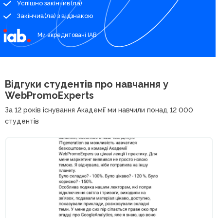
Успішно закінчив(ла)
Закінчив(ла) з відзнакою
Ми акредитовані IAB
Відгуки студентів про
навчання у
WebPromoExperts
За 12 років існування Академії ми навчили понад 12 000
студентів