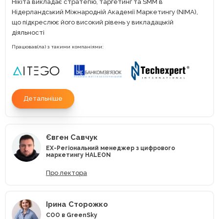
Нікіта викладає стратегію, таргетинг та SMM в
Нідерландський Міжнародній Академії Маркетингу (NIMA),
що підкреслює його високий рівень у викладацькій
діяльності
Працював(ла) з такими компаніями:
Детальніше
Євген Савчук
EX-Регіональний менеджер з цифрового
маркетингу HALEON
Про лектора
Ірина Сторожко
COO в GreenSky