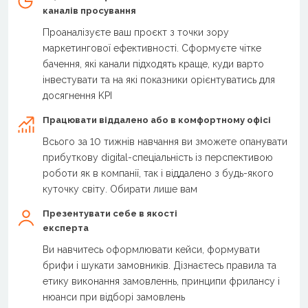
каналів просування
Проаналізуєте ваш проєкт з точки зору
маркетингової ефективності. Сформуєте чітке
бачення, які канали підходять краще, куди варто
інвестувати та на які показники орієнтуватись для
досягнення KPI
Працювати віддалено або в комфортному офісі
Всього за 10 тижнів навчання ви зможете опанувати
прибуткову digital-спеціальність із перспективою
роботи як в компанії, так і віддалено з будь-якого
куточку світу. Обирати лише вам
Презентувати себе в якості
експерта
Ви навчитесь оформлювати кейси, формувати
брифи і шукати замовників. Дізнаєтесь правила та
етику виконання замовленнь, принципи фрилансу і
нюанси при відборі замовлень