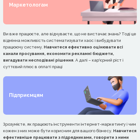
Маркетологам
Ви вже працюєте, але відчуваєте, що не вистачає знань? Тоді це
відмінна можливість систематизувати хаос і вибудувати
працюючу систему.
Навчитеся ефективно оцінювати всі
канали просування, економити рекламні бюджети,
вигадувати несподівані рішення
. А далі – кар'єрний ріст і
суттєвий плюс в оплаті праці
Підприємцям
Зрозумієте, як працюють інструменти інтернет-маркетингу і чим
кожен з них може бути корисним для вашого бізнесу.
Навчитеся
ефективніше працювати з підрядниками, говорити з ними