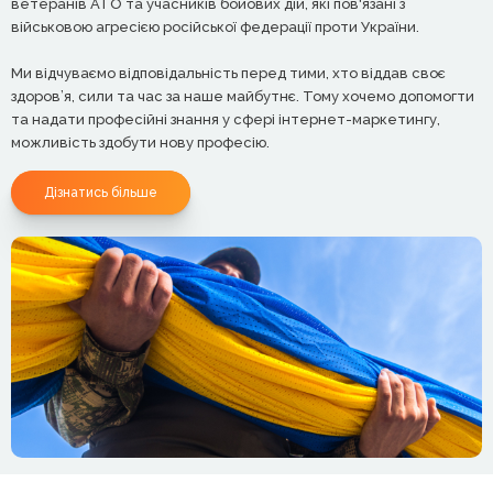
ветеранів АТО та учасників бойових дій, які пов'язані з
військовою агресією російської федерації проти України.
Ми відчуваємо відповідальність перед тими, хто віддав своє
здоров’я, сили та час за наше майбутнє. Тому хочемо допомогти
та надати професійні знання у сфері інтернет-маркетингу,
можливість здобути нову професію.
Дізнатись більше