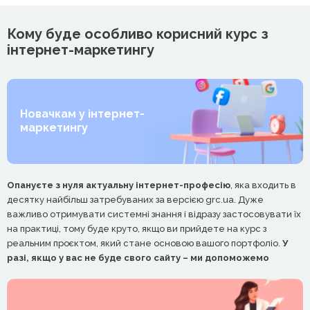
Кому буде особливо корисний курс з
інтернет-маркетингу
Новачкам у інтернет-
маркетингу
Опануєте з нуля актуальну інтернет-професію
, яка входить в
десятку найбільш затребуваних за версією grc.ua. Дуже
важливо отримувати системні знання і відразу застосовувати їх
на практиці, тому буде круто, якщо ви прийдете на курс з
реальним проєктом, який стане основою вашого портфоліо.
У
разі, якщо у вас не буде свого сайту – ми допоможемо