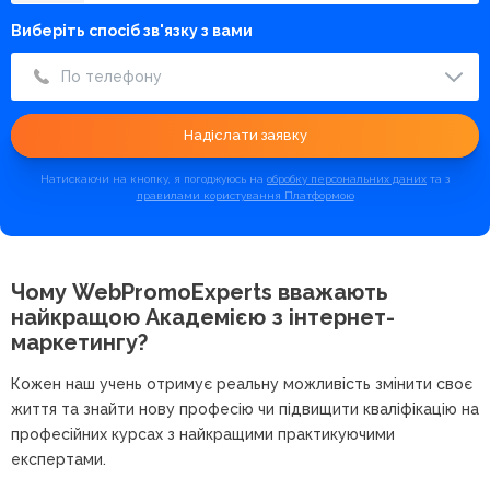
Виберіть спосіб зв'язку з вами
По телефону
Надіслати заявку
Натискаючи на кнопку, я погоджуюсь на
обробку персональних даних
та з
правилами користування Платформою
Чому WebPromoExperts вважають
найкращою
Академією з інтернет-
маркетингу?
Кожен наш учень отримує реальну можливість змінити своє
життя та знайти нову професію чи підвищити кваліфікацію на
професійних курсах з найкращими практикуючими
експертами.