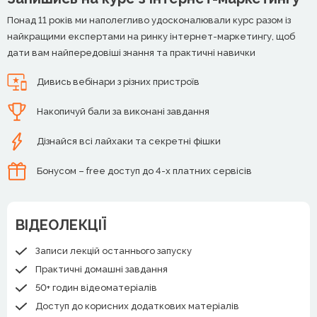
Понад 11 років ми наполегливо удосконалювали курс разом із
найкращими експертами на ринку інтернет-маркетингу, щоб
дати вам найпередовіші знання та практичні навички
Дивись вебінари з різних пристроїв
Накопичуй бали за виконані завдання
Дізнайся всі лайхаки та секретні фішки
Бонусом – free доступ до 4-х платних сервісів
ВІДЕОЛЕКЦІЇ
Записи лекцій останнього запуску
Практичні домашні завдання
50+ годин відеоматеріалів
Доступ до корисних додаткових матеріалів