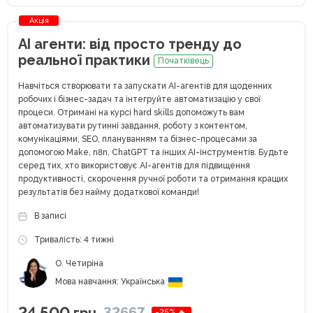
Акція
AI агенти: від просто тренду до
реальної практики
Початківець
Навчіться створювати та запускати AI-агентів для щоденних
робочих і бізнес-задач та інтегруйте автоматизацію у свої
процеси. Отримані на курсі hard skills допоможуть вам
автоматизувати рутинні завдання, роботу з контентом,
комунікаціями, SEO, плануванням та бізнес-процесами за
допомогою Make, n8n, ChatGPT та інших AI-інструментів. Будьте
серед тих, хто використовує AI-агентів для підвищення
продуктивності, скорочення ручної роботи та отримання кращих
результатів без найму додаткової команди!
В записі
Тривалість: 4 тижні
О. Четиріна
Мова навчання: Українська
24 500
32667
-25% 🔥