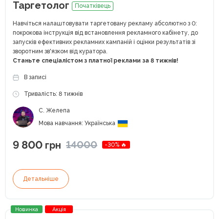
Таргетолог
Початківець
Навчіться налаштовувати таргетовану рекламу абсолютно з 0:
покрокова інструкція від встановлення рекламного кабінету, до
запусків ефективних рекламних кампаній і оцінки результатів зі
зворотним зв'язком від куратора.
Станьте спеціалістом з платної реклами за 8 тижнів!
В записі
Тривалість: 8 тижнів
С. Желепа
Мова навчання: Українська
9 800
14000
грн
-30% 🔥
Детальніше
Новинка
Акція