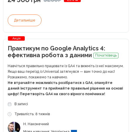
грн
Детальніше
Акція
Практикум по Google Analytics 4:
ефективна робота з даними
Початківець
Навчіться правильно працювати із GA4 та вижміть із неї максимум.
Якщо ваш переїзд із Universal затягнувся — вам точно до нас!
Розкажемо, покажемо та навчимо.
Не втрачайте можливість розібратися з GA4, опануйте
даний інструмент та приймайте правильні рішення на основі
цифр! Перетворіть GA4 на свого вірного помічника!
В записі
Тривалість: 8 тижнів
Н. Наконечний
Мова навчання: Українська