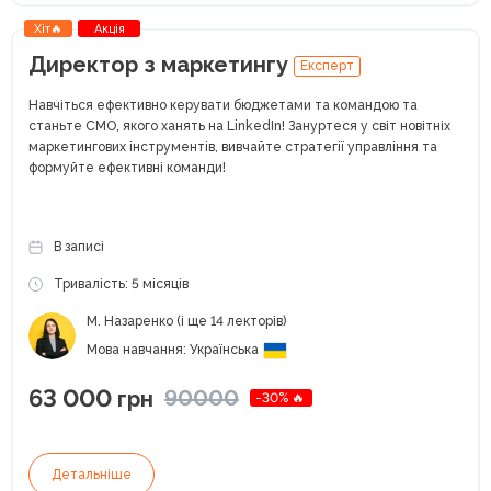
Хіт🔥
Акція
Директор з маркетингу
Експерт
Навчіться ефективно керувати бюджетами та командою та
станьте CMO, якого ханять на LinkedIn! Зануртеся у світ новітніх
маркетингових інструментів, вивчайте стратегії управління та
формуйте ефективні команди!
В записі
Тривалість: 5 місяців
М. Назаренко (і ще 14 лекторів)
Мова навчання: Українська
63 000
90000
грн
-30% 🔥
Детальніше