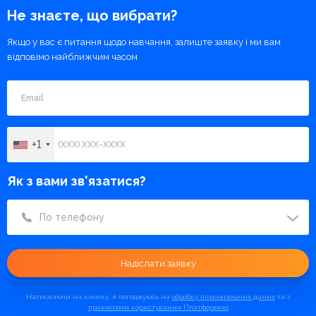
Не знаєте, що вибрати?
Якщо у вас є питання щодо навчання, залиште заявку
і ми вам
відповімо найближчим часом
+1
Як з вами зв'язатися?
По телефону
Надіслати заявку
Натискаючи на кнопку, я погоджуюсь на
обробку
персональних даних
та з
правилами користування Платформою