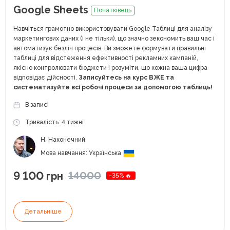
Google Sheets
Початківець
Навчіться грамотно використовувати Google Таблиці для аналізу
маркетингових даних (і не тільки), що значно зекономить ваш час і
автоматизує безліч процесів. Ви зможете формувати правильні
таблиці для відстеження ефективності рекламних кампаній,
якісно контролювати бюджети і розуміти, що кожна ваша цифра
відповідає дійсності.
Записуйтесь на курс ВЖЕ та
систематизуйте всі робочі процеси за допомогою таблиць!
В записі
Тривалість: 4 тижні
Н. Наконечний
Мова навчання: Українська
9 100
14000
грн
-35% 🔥
Детальніше