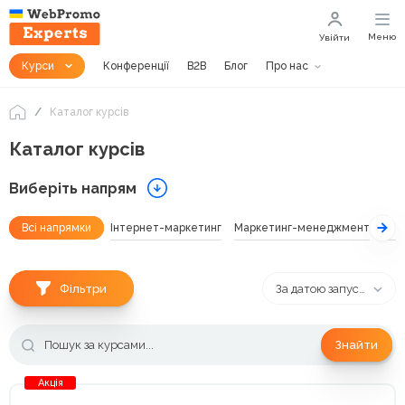
Меню
Увійти
Курси
Конференції
B2B
Блог
Про нас
Каталог курсів
Каталог курсів
Виберіть напрям
Всі напрямки
Інтернет-маркетинг
Маркетинг-менеджмент
SEO
Фільтри
За датою запуску
Знайти
Акція