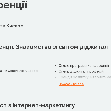
енції
0 за Києвом
нції. Знайомство зі світом діджитал
Огляд програми конференції
ний Generative AI Leader
Огляд діджитал професій
Тренди розвитку інтернет-м
Показати всі тези
іст з інтернет-маркетингу