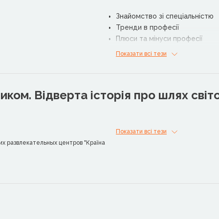
Знайомство зі спеціальністю
Тренди в професії
Плюси та мінуси професії
Корисні ресурси для роботи
Показати всі тези
ником. Відверта історія про шлях світ
Показати всі тези
их развлекательных центров "Країна