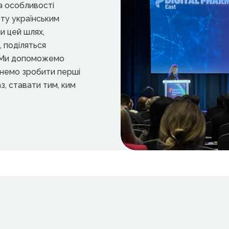
та особливості
оту українським
ли цей шлях,
, поділяться
. Ми допоможемо
хнемо зробити перші
аз, ставати тим, ким