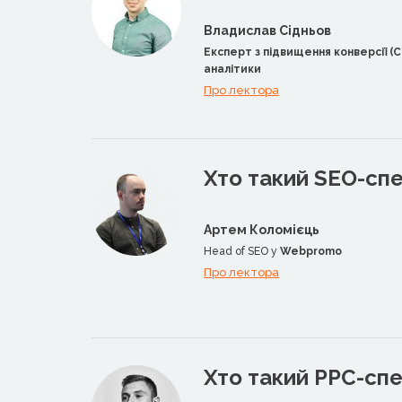
Владислав Сідньов
Експерт з підвищення конверсії (C
аналітики
Про лектора
Хто такий SEO-спе
Артем Коломієць
Head of SEO у
Webpromo
Про лектора
Хто такий PPC-спе