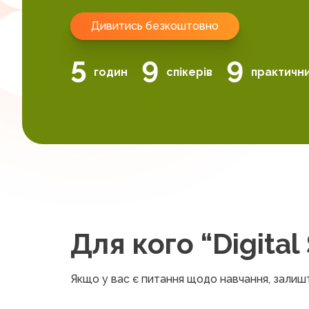
Дивитись безкоштовно
5
9
9
годин
спікерів
практични
Для кого “Digital 
Якщо у вас є питання щодо навчання, залиш