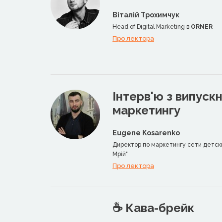
Віталій Трохимчук
Head of Digital Marketing в
ORNER
Про лектора
Інтерв'ю з випуск
маркетингу
Eugene Kosarenko
Директор по маркетингу сети детск
Мрій"
Про лектора
☕️ Кава-брейк