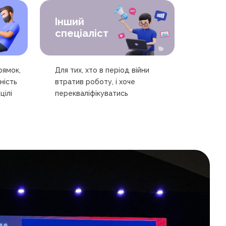
Інший
спеціаліст
рямок,
Для тих, хто в період війни
ність
втратив роботу, і хоче
цілі
перекваліфікуватись