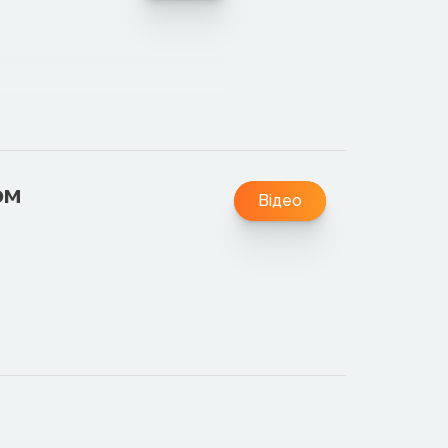
ом
Відео