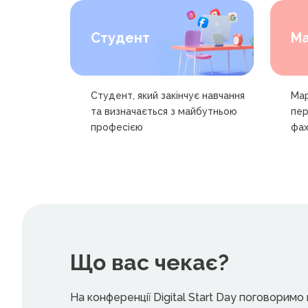
Студент
Ма
Студент, який закінчує навчання
Мар
та визначається з майбутньою
пер
професією
фах
Що вас чекає?
На конференції Digital Start Day поговорим