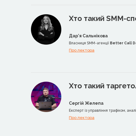
Хто такий SММ-сп
Дар'я Сальнікова
Власниця SMM-агенції
Better Call D
Про лектора
Хто такий таргето
Сергій Желепа
Експерт із управління трафіком, ана
Про лектора