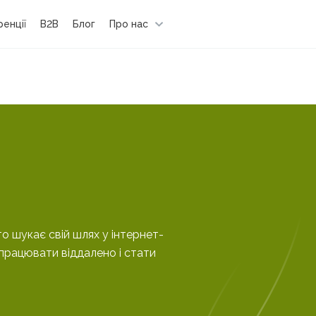
енції
B2B
Блог
Про нас
о шукає свій шлях у інтернет-
працювати віддалено і стати