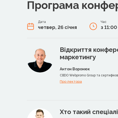
Програма конфер
Дата
Час
четвер, 26 січня
з 11:0
Відкриття конфере
маркетингу
Антон Воронюк
CBDO Webpromo Group та сертифікова
Про лектора
Хто такий спеціал