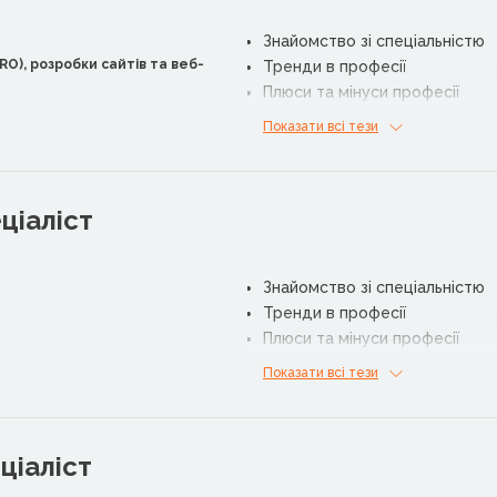
Знайомство зі спеціальністю
RO), розробки сайтів та веб-
Тренди в професії
Плюси та мінуси професії
Корисні ресурси для роботи
Показати всі тези
ціаліст
Знайомство зі спеціальністю
Тренди в професії
Плюси та мінуси професії
Корисні ресурси для роботи
Показати всі тези
ціаліст