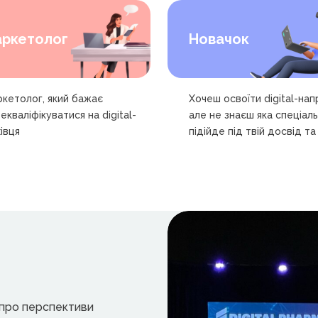
ркетолог
Новачок
кетолог, який бажає
Хочеш освоїти digital-нап
екваліфікуватися на digital-
але не знаєш яка спеціаль
івця
підійде під твій досвід та 
о про перспективи