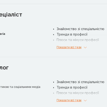
еціаліст
Знайомство зі спеціальністю
aria
Тренди в професії
Плюси та мінуси професії
Корисні ресурси для роботи
Показати всі тези
лог
Знайомство зі спеціальністю
літикою та соціальними медіа
Тренди в професії
Плюси та мінуси професії
Корисні ресурси для роботи
Показати всі тези