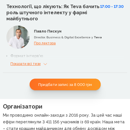
комунікацію без додаткових ресурсів
Технології, що лікують: Як Teva бачить
17:00 - 17:30
роль штучного інтелекту у фармі
майбутнього
Павло Пискун
Director, Business & Digital Excellence у
Teva
Про лектора
Формат інтерв'ю
Показати всі тези
Придбати запис за 8 000
грн
Організатори
Ми проводимо онлайн-заходи з 2016 року. За цей час наші
ефіри переглянули 3 411 156 учасників із 69 країн. Наша мета
– стати кращим майданчиком для обміну досвідом між