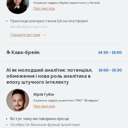
Керівник відділу Digital маркетингу у Farmak
Про лектора
Приклади використання ШІ на платформі
Medhubfarmak.com
Показати всі тези
☕️ Кава-брейк
14:30 - 15:00
AI як молодший аналітик: потенціал,
15:00 - 15:30
обмеження і нова роль аналітика в
епоху штучного інтелекту
Юрій Губін
Керівник відділу аналітики ПРАТ “Фітофарм”
Про лектора
Вступ: чому ми говоримо про це
Особисте бачення функції аналітики