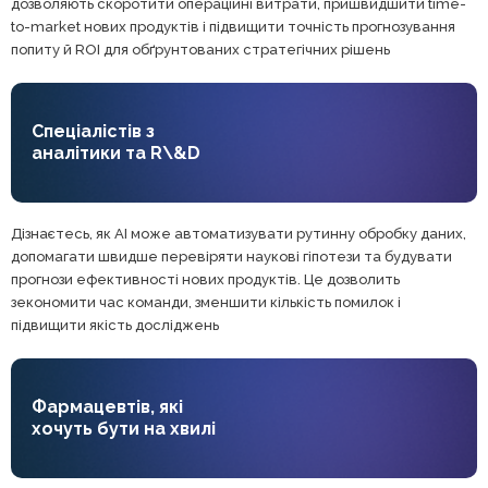
дозволяють скоротити операційні витрати, пришвидшити time-
to-market нових продуктів і підвищити точність прогнозування
попиту й ROI для обґрунтованих стратегічних рішень
Спеціалістів з
аналітики та R\&D
Дізнаєтесь, як AI може автоматизувати рутинну обробку даних,
допомагати швидше перевіряти наукові гіпотези та будувати
прогнози ефективності нових продуктів. Це дозволить
зекономити час команди, зменшити кількість помилок і
підвищити якість досліджень
Фармацевтів, які
хочуть бути на хвилі