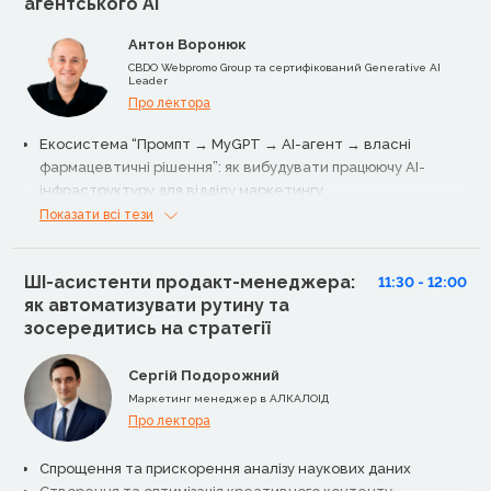
агентського AI
Антон Воронюк
CBDO Webpromo Group та сертифікований Generative AI
Leader
Про лектора
Екосистема “Промпт → MyGPT → AI-агент → власні
фармацевтичні рішення”: як вибудувати працюючу AI-
інфраструктуру для відділу маркетингу.
Алгоритми делегування рутинних маркетингових процесів
Показати всі тези
штучному інтелекту, щоб звільнити до 15,5 годин щотижня
для стратегічних фарм-задач
ШІ-асистенти продакт-менеджера:
Методологія підвищення конверсій у фармкампаніях до
11:30 - 12:00
як автоматизувати рутину та
20% завдяки персоналізації та AI-оптимізації
зосередитись на стратегії
Практика оптимізації маркетингових витрат у фармі: як
скоротити бюджет щонайменше на 100 000 грн щомісяця
без втрати ефективності
Сергій Подорожний
Огляд найефективніших AI-інструментів і агентів для
Маркетинг менеджер в АЛКАЛОІД
фарммаркетингу: автоматизація, аналітика, контент,
Про лектора
комплаєнс
Спрощення та прискорення аналізу наукових даних