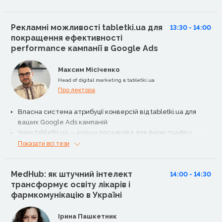
Необхідність адаптації та стратегічного вибору
інструментів
Рекламні можливості tabletki.ua для
13:30 - 14:00
покращення ефективності
performance кампанії в Google Ads
Максим Місіченко
Head of digital marketing в tabletki.ua
Про лектора
Власна система атрибуції конверсій від tabletki.ua для
ваших Google Ads кампаній
Чому tabletki.ua — краща посадкова для фарм трафіку
Показати всі тези
MedHub: як штучний інтелект
14:00 - 14:30
трансформує освіту лікарів і
фармкомунікацію в Україні
Ірина Пашкетник