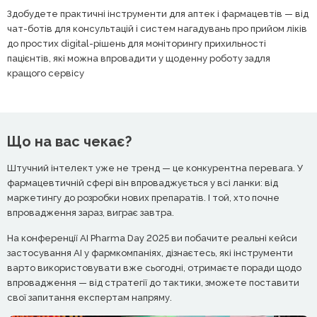
Здобудете практичні інструменти для аптек і фармацевтів — від
чат-ботів для консультацій і систем нагадувань про прийом ліків
до простих digital-рішень для моніторингу прихильності
пацієнтів, які можна впровадити у щоденну роботу задля
кращого сервісу
Що на вас чекає?
Штучний інтелект уже не тренд — це конкурентна перевага. У
фармацевтичній сфері він впроваджується у всі ланки: від
маркетингу до розробки нових препаратів. І той, хто почне
впровадження зараз, виграє завтра.
На конференції AI Pharma Day 2025 ви побачите реальні кейси
застосування AI у фармкомпаніях, дізнаєтесь, які інструменти
варто використовувати вже сьогодні, отримаєте поради щодо
впровадження — від стратегії до тактики, зможете поставити
свої запитання експертам напряму.