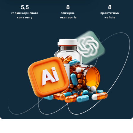
5,5
8
8
годин корисного
спікерів-
практичних
контенту
експертів
кейсів