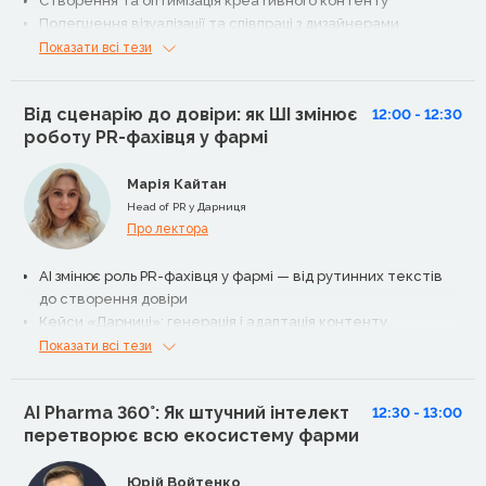
Створення та оптимізація креативного контенту
Полегшення візуалізації та співпраці з дизайнерами
Точний опис цільової аудиторії
Показати всі тези
Від сценарію до довіри: як ШІ змінює
12:00 - 12:30
роботу PR-фахівця у фармі
Марія Кайтан
Head of PR у Дарниця
Про лектора
AI змінює роль PR-фахівця у фармі — від рутинних текстів
до створення довіри
Кейси «Дарниці»: генерація і адаптація контенту,
тестування креативів, сценаріїв
Показати всі тези
Цілодобовий AI-моніторинг новин і згадок про бренд —
швидше і гнучкіше за традиційні моніторингові служби
AI Pharma 360°: Як штучний інтелект
Голосовий чат-бот для фармаконагляду, який «працює без
12:30 - 13:00
перетворює всю екосистему фарми
сну»
Чи замінить ШІ PR-фахівця?
Юрій Войтенко