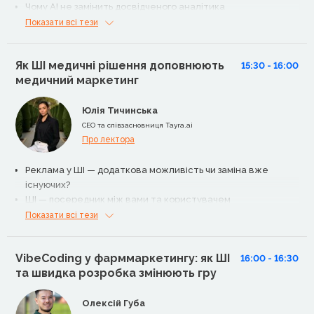
Чому AI не замінить досвідченого аналітика
AI як молодший аналітик
Показати всі тези
Як аналітикам адаптуватися в умовах трансформації
Висновки
Як ШІ медичні рішення доповнюють
15:30 - 16:00
медичний маркетинг
Юлія Тичинська
CEO та співзасновниця Tayra.ai
Про лектора
Реклама у ШІ — додаткова можливість чи заміна вже
існуючих?
ШІ — посередник між вами та користувачем
Тренди медичної реклами у ШІ
Показати всі тези
VibeCoding у фарммаркетингу: як ШІ
16:00 - 16:30
та швидка розробка змінюють гру
Олексій Губа