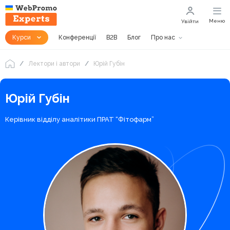
Меню
Увійти
Курси
Конференції
B2B
Блог
Про нас
Лектори і автори
Юрій Губін
Юрій Губін
Керівник відділу аналітики ПРАТ “Фітофарм”