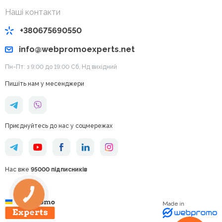
Наші контакти
+380675690550
info@webpromoexperts.net
Пн-Пт: з 9:00 до 19:00 Cб, Нд вихідний
Пишіть нам у месенджери
Приєднуйтесь до нас у соцмережах
Нас вже
95000 підписників
КНОПКА
ЗВ'ЯЗКУ
Made in