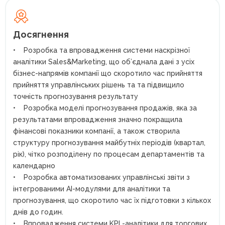
Досягнення
• Розробка та впровадження системи наскрізної
аналітики Sales&Marketing, що об’єднала дані з усіх
бізнес-напрямів компанії що скоротило час прийняття
прийняття управлінських рішень та та підвищило
точність прогнозування результату
• Розробка моделі прогнозування продажів, яка за
результатами впровадження значно покращила
фінансові показники компанії, а також створила
структуру прогнозування майбутніх періодів (квартал,
рік), чітко розподілену по процесам департаментів та
календарно
• Розробка автоматизованих управлінські звіти з
інтегрованими AI-модулями для аналітики та
прогнозування, що скоротило час їх підготовки з кількох
днів до годин.
• Впровадження системи KPI -аналітики для торгових