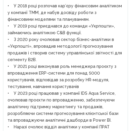
• У 2018 році розпочав кар’єру фінансовим аналітиком
у компанії ТММ, де набув досвіду роботи з
фінансовими моделями та плануванням.
• У 2019 році приєднався до команди «Укрпошти»,
займаючись аналітикою C&B функції.
• З 2020 року очолював сектор бізнес-аналітики в
«Укрпошті», впровадив методології прогнозування
продажів і створив систему управлінської звітності для
сегменту B2B.
• У 2021 році виконував роль менеджера проєкту з
впровадження ERP-системи для понад 5000
користувачів, відповідав за розробку HR-модуля,
тестування, навчання користувачів
• У 2023 році працював у компанії IDS Aqua Service,
очолював проєкти по впровадженню, забезпечуючи
аналітичну підтримку маркетингу та продажів,
розробляючи системи прогнозування клієнтської бази
та впроваджуючи аналітичні дашборди в Power BI.
• Наразі очолює відділ аналітики у компанії ПРАТ