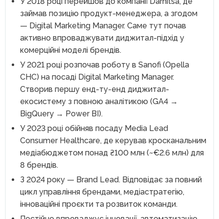
У 2018 році перейшов до компанії Darnitsa, де
займав позицію продукт-менеджера, а згодом
— Digital Marketing Manager. Саме тут почав
активно впроваджувати диджитал-підхід у
комерційні моделі брендів.
У 2021 році розпочав роботу в Sanofi (Opella
CHC) на посаді Digital Marketing Manager.
Створив першу енд-ту-енд диджитал-
екосистему з повною аналітикою (GA4 →
BigQuery → Power BI).
У 2023 році обійняв посаду Media Lead
Consumer Healthcare, де керував кросканальним
медіабюджетом понад ₴100 млн (~€2.6 млн) для
8 брендів.
З 2024 року — Brand Lead. Відповідає за повний
цикл управління брендами, медіастратегію,
інноваційні проєкти та розвиток команди.
Постійно впроваджує інновації, автоматизацію