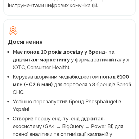
інструментами цифрових комунікацій.
Досягнення
Має
понад 10 років досвіду у бренд- та
діджитал-маркетингу
у фармацевтичній галузі
(OTC, Consumer Health).
Керував щорічним медіабюджетом
понад ₴100
млн (~€2.6 млн)
для портфеля з 8 брендів Sanofi
CHC.
Успішно перезапустив бренд Phosphalugel в
Україні
Створив першу енд-ту-енд діджитал-
екосистему (GA4 → BigQuery → Power BI) для
повної аналітики та оптимізації кампаній у