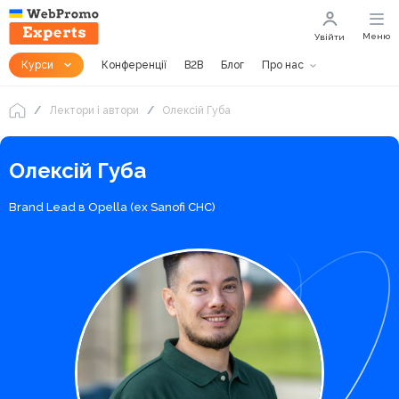
Меню
Увійти
Курси
Конференції
B2B
Блог
Про нас
Лектори і автори
Олексій Губа
Олексій Губа
Brand Lead в Opella (ex Sanofi CHC)