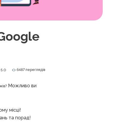
Google
6487 переглядів
5.0
Можливо ви
жів?
ому місці!
ань та порад!