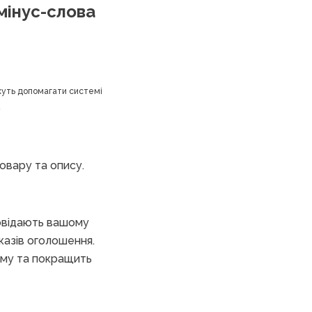
 мінус-слова
ожуть допомагати системі
р
овару та опису.
дповідають вашому
казів оголошення.
ламу та покращить