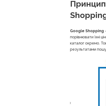
Принцип
Shoppin
Google Shopping
–
порівнювати їхні ці
каталог окремо. То
результатами пошук