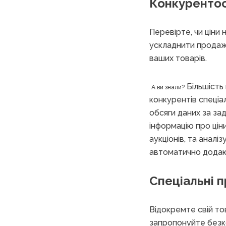
Конкурентос
Перевірте, чи ціни
ускладнити продаж.
ваших товарів.
Більшість
А ви знали?
конкурентів спеціа
обсяги даних за за
інформацію про ціни
аукціонів, та аналі
автоматично додают
Спеціальні п
Відокремте свій то
запропонуйте безк