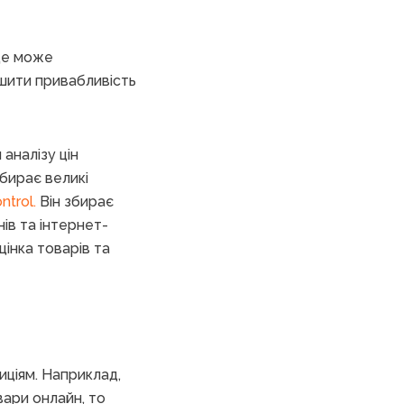
 це може
ьшити привабливість
аналізу цін
збирає великі
ntrol.
Він збирає
нів та інтернет-
цінка товарів та
иціям. Наприклад,
ари онлайн, то