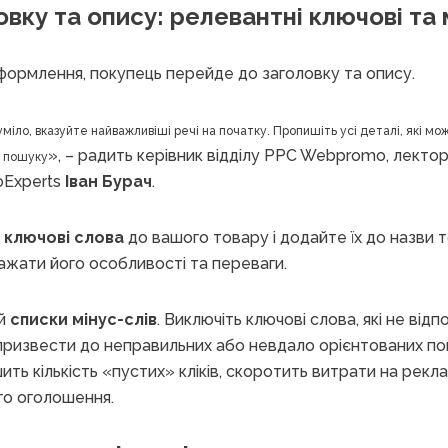
овку та опису: релевантні ключові та
оформлення, покупець перейде до заголовку та опису.
міло, вказуйте найважливіші речі на початку. Пропишіть усі деталі, які м
», – радить керівник відділу PPC Webpromo, лекто
у пошуку
oExperts
Іван Бурач
.
е
ключові слова
до вашого товару і додайте їх до назви т
жати його особливості та переваги.
 й
списки мінус-слів
. Виключіть ключові слова, які не ві
призвести до неправильних або невдало орієнтованих по
ть кількість «пустих» кліків, скоротить витрати на рек
го оголошення.