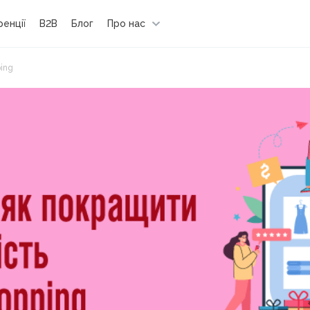
енції
B2B
Блог
Про нас
ing