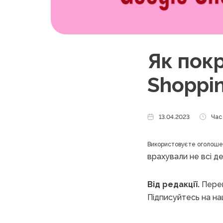
Як пок
Shoppi
13.04.2023
Час 
Використовуєте оголошен
врахували не всі де
Від редакції.
Перев
Підписуйтесь на н