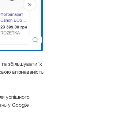
та збільшувати їх
свою впізнаваність
Для успішного
ень у Google