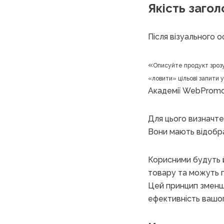
Якість загол
Після візуального 
«
Описуйте продукт зрозу
«ловити» цільові запити 
Академії WebProm
Для цього визначт
Вони мають відобра
Корисними будуть
товару та можуть 
Цей принцип зменши
ефективність вашо