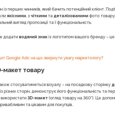
н із перших чинників, який бачить потенційний клієнт. По
були
якісними
, з
чіткими
та
деталізованими
фото товару
ний вигляд пропозиції та її функціональність.
те додати
водяний знак
із логотипом вашого бренду – це
ит Google Ads: на що звернути увагу маркетологу?
D-макет товару
акож стосуватиметься візуалу – на посадкову сторінку
д
з різних сторін, демонструє його функціональність та пер
 використати
3D-макет
(огляд товару на 360°). Це доп
ривабливим та цікавим для покупців.