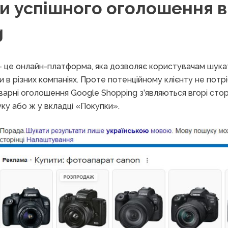
и успішного оголошення в
g
 це онлайн-платформа, яка дозволяє користувачам шука
ни в різних компаніях. Проте потенційному клієнту не потр
варні оголошення Google Shopping з’являються вгорі стор
у або ж у вкладці «Покупки».