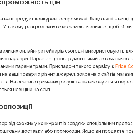
проможність цін
 на ваш продукт конкурентоспроможні. Якщо ваші – вищі,
 У такому разі розгляньте можливість знижок, щоб збіл
 великих онлайн-ритейлерів сьогодні використовують для 
льні парсери. Парсер – це інструмент, який автоматично 
даними параметрами. Прикладом такого сервісу є
Price Co
 на ваші товари з різних джерел, зокрема з сайтів магази
зує їх. На основі отриманих результатів виконується перео
ься нові ціни на сайт.
ропозиції
вар від схожих у конкурентів завдяки спеціальним пропоз
оштовну доставку або промокоди. Якщо ви продаєте тов