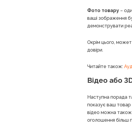
Фото товару
– оди
ваші зображення 
демонструвати реаль
Окрім цього, може
довіри.
Читайте також:
Ауд
Відео або 3
Наступна порада т
показує ваш товар і
відео можна також
оголошення більш п