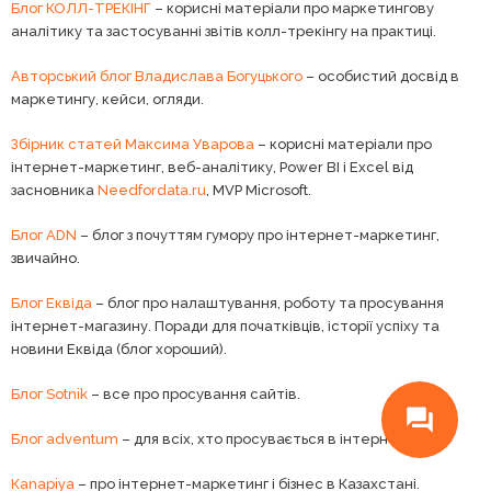
Блог КОЛЛ-ТРЕКІНГ
– корисні матеріали про маркетингову
аналітику та застосуванні звітів колл-трекінгу на практиці.
Авторський блог Владислава Богуцького
– особистий досвід в
маркетингу, кейси, огляди.
Збірник статей Максима Уварова
– корисні матеріали про
інтернет-маркетинг, веб-аналітику, Power BI і Excel від
засновника
Needfordata.ru
, MVP Microsoft.
Блог ADN
– блог з почуттям гумору про інтернет-маркетинг,
звичайно.
Блог Еквіда
– блог про налаштування, роботу та просування
інтернет-магазину. Поради для початківців, історії успіху та
новини Еквіда (блог хороший).
Блог Sotnik
– все про просування сайтів.
Блог adventum
– для всіх, хто просувається в інтернеті.
Кanapiya
– про інтернет-маркетинг і бізнес в Казахстані.