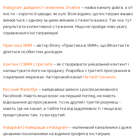
Instagram дайджест оновлень. Dnative
– назва каналу довга, а от
пости - короткі й швидкі, як кулі. Всім відомо, що Інстаграм жваво
змінюється, і одному за цими змінами стежити важко. Так ось тут
результати колективної стеження. Ніщо не пройде повз увагу
справжнього інстаграмера!
Практика SMM
– автор блогу «Практика в SMM», що ВКонтакте
ділиться особистим досвідом.
Контент | SMM стратегія
– як створювати унікальний контент і
налаштувати його на продажу. Розробка стратегії просування в
соціальних мережах. Авторський канал
Наталії Синчило
.
Русский Фейсбук
– найцікавіші записи з російськомовного
Facebook. Навіть якщо вони ,на перший погляд, не мають
відношення до просування, то на другий і третій розумієш -
мають. Це не канал, а таблетка від задумливості. І якщо вас
процитували там, то ви крутий.
Instapearl | Найкраще з Instagram
– маленький канальчики з дуже
цікавими посиланнями на відмінні профілі в Інстаграмі.