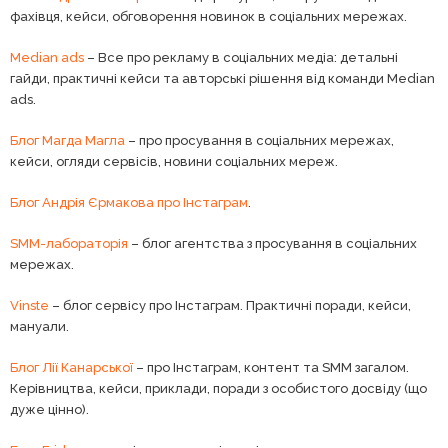
фахівця, кейси, обговорення новинок в соціальних мережах.
Median ads
– Все про рекламу в соціальних медіа: детальні
гайди, практичні кейси та авторські рішення від команди Median
ads.
Блог Магда Магла
– про просування в соціальних мережах,
кейси, огляди сервісів, новини соціальних мереж.
Блог Андрія Єрмакова про Інстаграм
.
SMM-лабораторія
– блог агентства з просування в соціальних
мережах.
Vinste
– блог сервісу про Інстаграм. Практичні поради, кейси,
мануали.
Блог Лії Канарської
– про Інстаграм, контент та SMM загалом.
Керівництва, кейси, приклади, поради з особистого досвіду (що
дуже цінно).