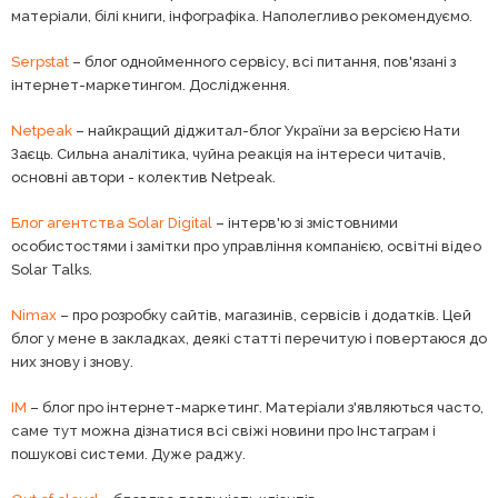
матеріали, білі книги, інфографіка. Наполегливо рекомендуємо.
Serpstat
– блог однойменного сервісу, всі питання, пов'язані з
інтернет-маркетингом. Дослідження.
Netpeak
– найкращий діджитал-блог України за версією Нати
Заєць. Сильна аналітика, чуйна реакція на інтереси читачів,
основні автори - колектив Netpeak.
Блог агентства Solar Digital
– інтерв'ю зі змістовними
особистостями і замітки про управління компанією, освітні відео
Solar Talks.
Nimax
– про розробку сайтів, магазинів, сервісів і додатків. Цей
блог у мене в закладках, деякі статті перечитую і повертаюся до
них знову і знову.
ІМ
– блог про інтернет-маркетинг. Матеріали з'являються часто,
саме тут можна дізнатися всі свіжі новини про Інстаграм і
пошукові системи. Дуже раджу.