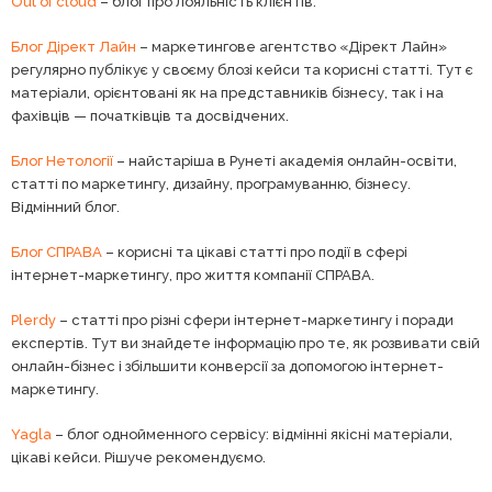
Out of cloud
– блог про лояльність клієнтів.
Блог Дірект Лайн
– маркетингове агентство «Дірект Лайн»
регулярно публікує у своєму блозі кейси та корисні статті. Тут є
матеріали, орієнтовані як на представників бізнесу, так і на
фахівців — початківців та досвідчених.
Блог Нетології
– найстаріша в Рунеті академія онлайн-освіти,
статті по маркетингу, дизайну, програмуванню, бізнесу.
Відмінний блог.
Блог СПРАВА
– корисні та цікаві статті про події в сфері
інтернет-маркетингу, про життя компанії СПРАВА.
Plerdy
– статті про різні сфери інтернет-маркетингу і поради
експертів. Тут ви знайдете інформацію про те, як розвивати свій
онлайн-бізнес і збільшити конверсії за допомогою інтернет-
маркетингу.
Yagla
– блог однойменного сервісу: відмінні якісні матеріали,
цікаві кейси. Рішуче рекомендуємо.