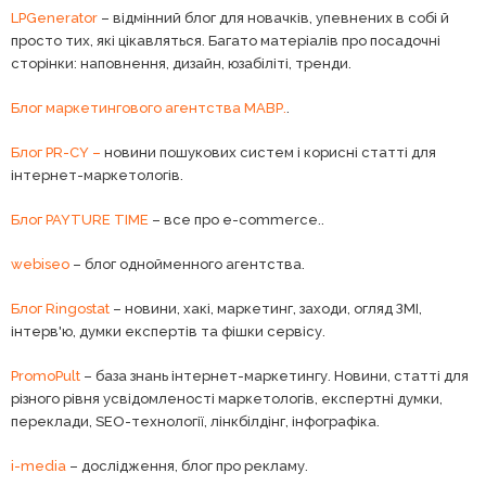
LPGenerator
– відмінний блог для новачків, упевнених в собі й
просто тих, які цікавляться. Багато матеріалів про посадочні
сторінки: наповнення, дизайн, юзабіліті, тренди.
Блог маркетингового агентства МАВР.
.
Блог PR-CY –
новини пошукових систем і корисні статті для
інтернет-маркетологів.
Блог PAYTURE TIME
– все про e-commerce..
webiseo
– блог однойменного агентства.
Блог Ringostat
– новини, хакі, маркетинг, заходи, огляд ЗМІ,
інтерв'ю, думки експертів та фішки сервісу.
PromoPult
– база знань інтернет-маркетингу. Новини, статті для
різного рівня усвідомленості маркетологів, експертні думки,
переклади, SEO-технології, лінкбілдінг, інфографіка.
i-media
– дослідження, блог про рекламу.