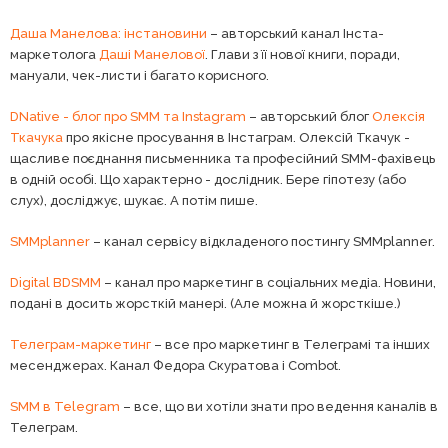
Даша Манелова: інстановини
– авторський канал Інста-
маркетолога
Даші Манелової
. Глави з її нової книги, поради,
мануали, чек-листи і багато корисного.
DNative - блог про SMM та Instagram
– авторський блог
Олексія
Ткачука
про якісне просування в Інстаграм. Олексій Ткачук -
щасливе поєднання письменника та професійний SMM-фахівець
в одній особі. Що характерно - дослідник. Бере гіпотезу (або
слух), досліджує, шукає. А потім пише.
SMMplanner
– канал сервісу відкладеного постингу SMMplanner.
Digital BDSMM
– канал про маркетинг в соціальних медіа. Новини,
подані в досить жорсткій манері. (Але можна й жорсткіше.)
Телеграм-маркетинг
– все про маркетинг в Телеграмі та інших
месенджерах. Канал Федора Скуратова і Combot.
SMM в Telegram
– все, що ви хотіли знати про ведення каналів в
Телеграм.