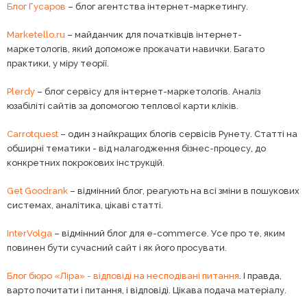
Блог Гусаров
– блог агентства інтернет-маркетингу.
Marketello.ru
– майданчик для початківців інтернет-
маркетологів, який допоможе прокачати навички. Багато
практики, у міру теорії.
Plerdy
– блог сервісу для інтернет-маркетологів. Аналіз
юзабіліті сайтів за допомогою теплової карти кліків.
Carrotquest
– один з найкращих блогів сервісів Рунету. Статті на
обширні тематики - від налагодження бізнес-процесу, до
конкретних покрокових інструкцій.
Get Goodrank
– відмінний блог, реагують на всі зміни в пошукових
системах, аналітика, цікаві статті.
InterVolga
– відмінний блог для e-commerce. Усе про те, яким
повинен бути сучасний сайт і як його просувати.
Блог бюро «Ліра» - відповіді на несподівані питання
. І правда,
варто почитати і питання, і відповіді. Цікава подача матеріалу.