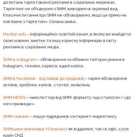
до питань таргетованої реклами в соціальних мережах.
Таргетинг не об'єднуємо з SMM, виводимо в окремий вид.
Класичні питання про SMM не обговорюємо, якщо це прямо не
пов'язане з таргетом». Сильна заява.
Median ads
– інформаційно-освітній канал, в якому ви знайдете
свіжі новини, замітки та іншу корисну інформацію зі світу
реклами в соціальних медіа.
SMM в Instagram
– обговорення особливостей просування в
Instagram, техніки, сервіси, вдалі кейси.
SMM в Facebook - від лайків до продажів
– гарячі обговорення
затиків, проблем, кейсів, статей, оновлень.
SMM NEWS
– ньюслеттер від SMM-формату «що сталося» і «до
чого призведе».
SMM-новини
– пошук підрядників з інтернет-маркетингу.
SMMщики-виконавці VS вакансії
як віддалені, так і в офіс, з усіх
країн СНД