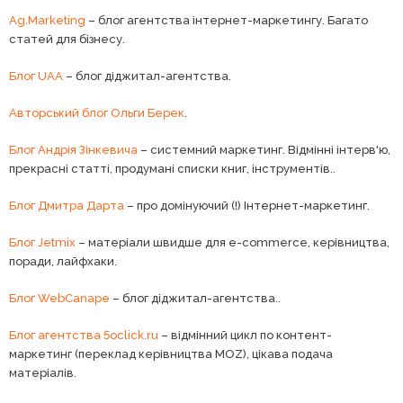
Ag.Marketing
– блог агентства інтернет-маркетингу. Багато
статей для бізнесу.
Блог UAA
– блог діджитал-агентства.
Авторський блог Ольги Берек
.
Блог Андрія Зінкевича
– системний маркетинг. Відмінні інтерв'ю,
прекрасні статті, продумані списки книг, інструментів..
Блог Дмитра Дарта
– про домінуючий (!) Інтернет-маркетинг.
Блог Jetmix
– матеріали швидше для e-commerce, керівництва,
поради, лайфхаки.
Блог WebCanape
– блог діджитал-агентства..
Блог агентства 5oclick.ru
– відмінний цикл по контент-
маркетинг (переклад керівництва MOZ), цікава подача
матеріалів.