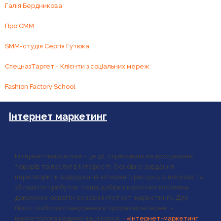
Галія Бердникова
Про СММ
SMM-студія Сергія Гутюка
СпецназТаргет - Клієнти з соціальних мереж
Fashion Factory School
Інтернет маркетинг
Інтернет-маркетинг - це дії, спрямовані на просування
товарів та послуг в інтернеті. Основне завдання -
перетворити відвідувачів інтернет-ресурсу в покупців та
збільшити прибуток. Наша добірка корисних посилань
допоможе освоїти основи інтетнет-маркетингу. Для
більш глибокого занурення в професію інтернет-
маркетолога радимо наші курси –
«Інтернет-маркетинг