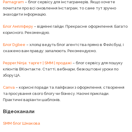
Pamagram
– блог сервісу для інстаграмерів. Якщо хочете
почитати про всі оновлення Інстаграм, то саме тут зручно
знаходити інформацію.
Блог Ампліферу
– відмінні гайди. Прекрасне оформлення. Багато
корисного. Рекомендую.
Блог Dgbee
– хлопці ведуть блог агентства прямо в Фейсбуці, і
скажемо вам правду: запалюють. Рекомендуємо.
Pepper.Ninja: таргет | SMM | продажі
– блог сервісу для пошуку
клієнтів ВКонтакте. Статті, вебінари, безкоштовні уроки по
збору ЦА.
Canva
– корисні поради та лайфхаки з оформлення, створення
та просування свого блогу чи бізнесу. Наочні приклади.
Практичні варіанти шаблонів.
Відеоканали
SMM блог Шмакова