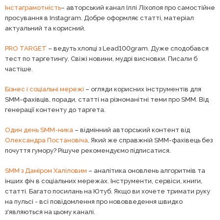
Інстаграмотність
– авторський канал Іллі Ліхопоя про самостійне
просування в Instagram. Добре оформляє статті, матеріал
актуальний та корисний.
PRO TARGET
– ведуть хлопці з Lead100gram. Дуже сподобався
тест по таргетингу. Свіжі новини, мудрі висновки. Писали б
частіше.
Бізнес і соціальні мережі
– огляди корисних інструментів для
SMM-фахівців, поради, статті на різноманітні теми про SMM. Від
генерації контенту до таргета.
Один день SMM-ника
– відмінний авторський контент від
Олександра Постановіча
. Який же справжній SMM-фахівець без
почуття гумору? Рішуче рекомендуємо підписатися.
SMM з Даміром Халіловим
– аналітика оновлень алгоритмів та
інших фіч в соціальних мережах. Інструменти, сервіси, книги,
статті. Багато посилань на Ютуб. Якщо ви хочете тримати руку
на пульсі - всі повідомлення про нововведення швидко
з'являються на цьому каналі.