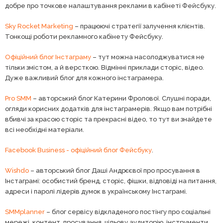
добре про точкове налаштування реклами в кабінеті Фейсбуку.
Sky Rocket Marketing
– працюючі стратегії залучення клієнтів.
Тонкощі роботи рекламного кабінету Фейсбуку.
Офіційний блог Інстаграму
– тут можна насолоджуватися не
тільки змістом, а й версткою. Відмінні приклади сторіс, відео.
Дуже важливий блог для кожного інстаграмера.
Pro SMM
– авторський блог Катерини Фролової. Слушні поради,
огляди корисних додатків для інстаграмерів. Якщо вам потрібні
вбивчі за красою сторіс та прекрасні відео, то тут ви знайдете
всі необхідні матеріали.
Facebook Business - офіційний блог Фейсбуку
.
Wishdo
– авторський блог Даші Андрєєвої про просування в
Інстаграмі: особистий бренд, сторіс, фішки, відповіді на питання,
адреси і паролі лідерів думок в українському Інстаграмі.
SMMplanner
– блог сервісу відкладеного постінгу про соціальні
мережі, контент, просування, цільову аудиторію, інструменти,