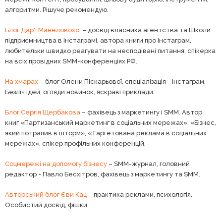
алгоритми. Рішуче рекомендую.
Блог Дар'ї Манеловохої
– досвід власника агентства та Школи
підприємництва в Інстаграмі, автора книги про Інстаграм,
любительки швидко реагувати на несподівані питання, спікерка
на всіх провідних SMM-конференціях РФ.
На хмарах
– блог Олени Піскарьової, спеціалізація - Інстаграм.
Безліч ідей, огляди новинок, яскраві приклади.
Блог Сергія Щербакова
– фахівець з маркетингу і SMM. Автор
книг «Партизанський маркетинг в соціальних мережах», «Бізнес,
який потрапив в шторм», «Таргетована реклама в соціальних
мережах», спікер профільних конференцій.
Соцмережі на допомогу бізнесу
– SMM-журнал, головний
редактор - Павло Бесхітров, фахівець з маркетингу та SMM.
Авторський блог Єви Кац
– практика реклами, психологія.
Особистий досвід, фішки.