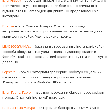
Блог Frisbuy
– сервіс для управління візуальним контентом для e-
commerce. Візуально оформлений бездоганно, звичайно ж. І
відмінні статті. Багато ідей для різних ніш, представлених в
Інстаграмі.
Dnative
– блог Олексія Ткачука. Статистика, огляди
інструментів, гіпотези, спростування чуток і міфів, несподівані
припущення, кейси. Рішуче рекомендуємо.
LEAD100GRAM.RU
– база знань з просування в Інстаграмі. Кейси,
способи збору лідів, мануали по налаштуванню реклами в
Фейсбук-кабінеті, креативи, вибір плейсменту і т. д. й т. п. Дуже
детально.
Popsters
– корисні матеріали про сервіс і роботу в соціальних
мережах, статистика, тренди, як робити звіти, новини.
Телеграм, Інстаграм, Фейсбук, ВКонтакте.
Блог Тесла Таргет
– все про просування бізнесу через соціальні
мережі. Стратегії, інструкції, приклади.
Блог Артема Мазура
– авторський блог фахівця з SMM. Дуже