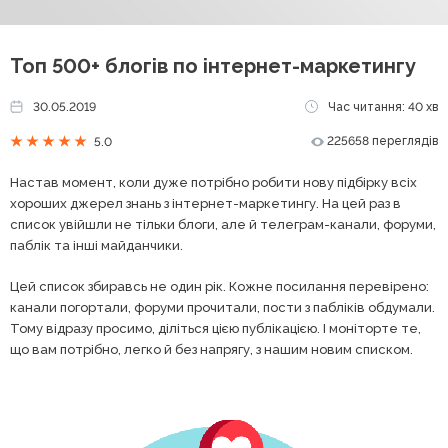
Топ 500+ блогів по інтернет-маркетингу
30.05.2019
Час читання: 40 хв
225658 переглядів
5.0
Настав момент, коли дуже потрібно робити нову підбірку всіх
хороших джерел знань з інтернет-маркетингу. На цей раз в
список увійшли не тільки блоги, але й телеграм-канали, форуми,
паблік та інші майданчики.
Цей список збиравсь не один рік. Кожне посилання перевірено:
канали погортали, форуми прочитали, пости з пабліків обдумали.
Тому відразу просимо, діліться цією публікацією. І моніторте те,
що вам потрібно, легко й без напрягу, з нашим новим списком.