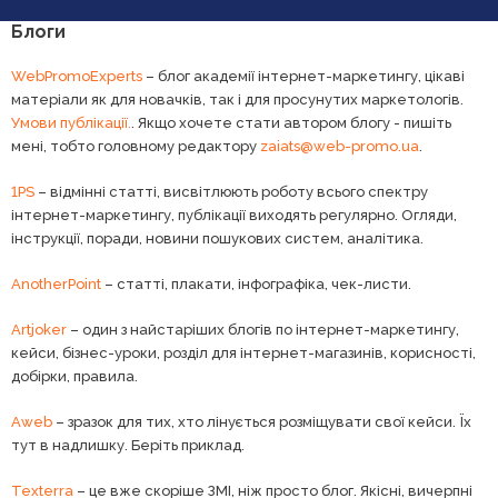
Блоги
WebPromoExperts
– блог академії інтернет-маркетингу, цікаві
матеріали як для новачків, так і для просунутих маркетологів.
Умови публікації.
. Якщо хочете стати автором блогу - пишіть
мені, тобто головному редактору
zaiats@web-promo.ua
.
1PS
– відмінні статті, висвітлюють роботу всього спектру
інтернет-маркетингу, публікації виходять регулярно. Огляди,
інструкції, поради, новини пошукових систем, аналітика.
AnotherPoint
– статті, плакати, інфографіка, чек-листи.
Artjoker
– один з найстаріших блогів по інтернет-маркетингу,
кейси, бізнес-уроки, розділ для інтернет-магазинів, корисності,
добірки, правила.
Aweb
– зразок для тих, хто лінується розміщувати свої кейси. Їх
тут в надлишку. Беріть приклад.
Texterra
– це вже скоріше ЗМІ, ніж просто блог. Якісні, вичерпні