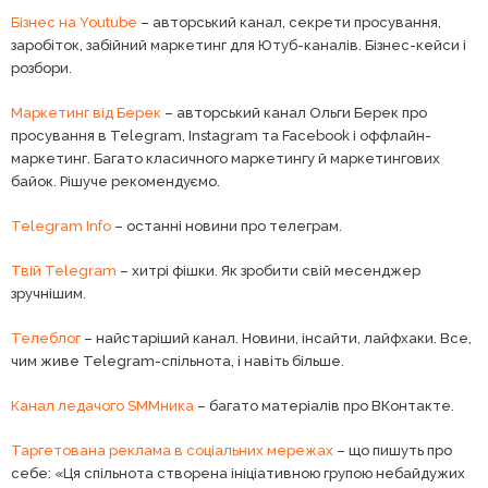
Бізнес на Youtube
– авторський канал, секрети просування,
заробіток, забійний маркетинг для Ютуб-каналів. Бізнес-кейси і
розбори.
Маркетинг від Берек
– авторський канал Ольги Берек про
просування в Telegram, Instagram та Facebook і оффлайн-
маркетинг. Багато класичного маркетингу й маркетингових
байок. Рішуче рекомендуємо.
Telegram Info
– останні новини про телеграм.
Твій Telegram
– хитрі фішки. Як зробити свій месенджер
зручнішим.
Телеблог
– найстаріший канал. Новини, інсайти, лайфхаки. Все,
чим живе Telegram-спільнота, і навіть більше.
Канал ледачого SMMника
– багато матеріалів про ВКонтакте.
Таргетована реклама в соціальних мережах
– що пишуть про
себе: «Ця спільнота створена ініціативною групою небайдужих