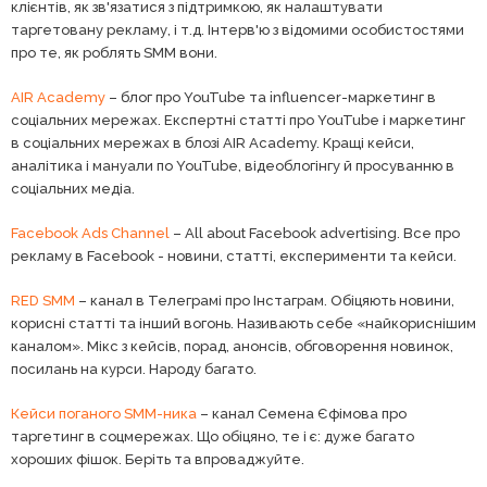
клієнтів, як зв'язатися з підтримкою, як налаштувати
таргетовану рекламу, і т.д. Інтерв'ю з відомими особистостями
про те, як роблять SMM вони.
AIR Academy
– блог про YouTube та influencer-маркетинг в
соціальних мережах. Експертні статті про YouTube і маркетинг
в соціальних мережах в блозі AIR Academy. Кращі кейси,
аналітика і мануали по YouTube, відеоблогінгу й просуванню в
соціальних медіа.
Facebook Ads Channel
– All about Facebook advertising. Все про
рекламу в Facebook - новини, статті, експерименти та кейси.
RED SMM
– канал в Телеграмі про Інстаграм. Обіцяють новини,
корисні статті та інший вогонь. Називають себе «найкориснішим
каналом». Мікс з кейсів, порад, анонсів, обговорення новинок,
посилань на курси. Народу багато.
Кейси поганого SMM-ника
– канал Семена Єфімова про
таргетинг в соцмережах. Що обіцяно, те і є: дуже багато
хороших фішок. Беріть та впроваджуйте.