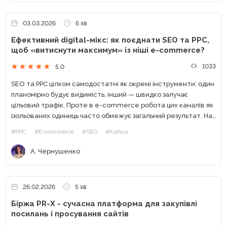
03.03.2026
6 хв
Ефективний digital-мікс: як поєднати SEO та PPC,
щоб «витиснути максимум» із ніші e-commerce?
1033
5.0
SEO та PPC цілком самодостатні як окремі інструменти: один
планомірно будує видимість, інший — швидко залучає
цільовий трафік. Проте в e-commerce робота цих каналів як
ізольованих одиниць часто обмежує загальний результат. На
прикладі кейсу Webpromo та Samsung Experience Store
#PPC
#E-commerce
#SEO
#Кейси
розберемо,...
А. Чернушенко
26.02.2026
5 хв
Біржа PR-X - сучасна платформа для закупівлі
посилань і просування сайтів