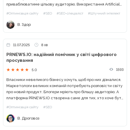
приваблюватиме цільову аудиторію. Використання Artificial
Intelligence (AI) значно спрощує цей процес, дозволяючи
#Оптимізація сайту
#SEO
#SEO-спеціаліст
#Штучний інтелект
оптимізувати час, підвищувати якість ТЗ і створювати...
В. Здор
11.07.2025
8 хв
PRNEWS.IO: надійний помічник у світі цифрового
просування
1593
5.0
Власники невеликого бізнесу хочуть, щоб про них дізналися.
Маркетологи великих компаній потребують розповісти світу
про новий продукт. Блогери мріють про більшу авдиторію. А
платформа PRNEWS.IO створена саме для тих, хто хоче бути
почутим у цифровому світі. Для піару та публічних...
#Оптимізація сайту
#SEO
В. Дроговоз