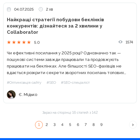
04.07.2025
2 хв
Найкращі стратегії побудови беклінків
конкурентів: дізнайтеся за 2 хвилини у
Collaborator
1574
5.0
Чи ефективні посилання у 2025 році? Однозначно так —
пошукові системи завжди працювали та продовжують
працювати на беклінках. Але більшості SEO-фахівців не
вдається розкрити секрети зворотних посилань топових
конкурентів. Чи то через занадто довгий процес аналізу, чи
#Оптимізація сайту
#SEO
#SEO-спеціаліст
через нестачу потрібних...
Є. Мідько
Зараз на сторінці 16 статей з 142
1
2
3
4
5
6
7
8
9