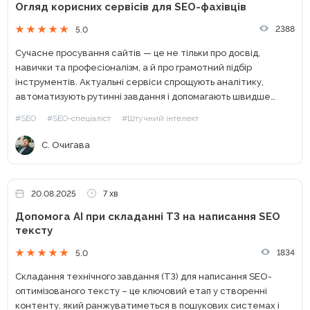
Огляд корисних сервісів для SEO-фахівців
2388
5.0
Сучасне просування сайтів — це не тільки про досвід,
навички та професіоналізм, а й про грамотний підбір
інструментів. Актуальні сервіси спрощують аналітику,
автоматизують рутинні завдання і допомагають швидше
досягати результатів. У цій статті ми детально розглянемо
#SEO
#SEO-спеціаліст
#Штучний інтелект
актуальні та ефективні платформи,...
С. Очигава
20.08.2025
7 хв
Допомога АІ при складанні ТЗ на написання SEO
тексту
1834
5.0
Складання технічного завдання (ТЗ) для написання SEO-
оптимізованого тексту – це ключовий етап у створенні
контенту, який ранжуватиметься в пошукових системах і