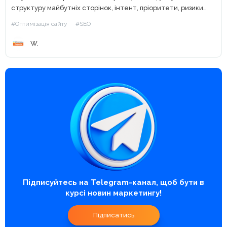
структуру майбутніх сторінок, інтент, пріоритети, ризики
канібалізації. Кластеризація ключових слів — це не «ще...
#Оптимізація сайту
#SEO
W.
Підписуйтесь на Telegram-канал, щоб бути в
курсі новин маркетингу!
Підписатись