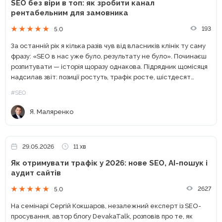
SEO без віри в топ: як зробити канал
рентабельним для замовника
193
5.0
За останній рік я кілька разів чув від власників клінік ту саму
фразу: «SEO в нас уже було, результату не було». Починаєш
розпитувати — історія щоразу однакова. Підрядник щомісяця
надсилав звіт: позиції ростуть, трафік росте, шістдесят
технічних помилок з аудиту...
#SEO
Я. Маляренко
29.05.2026
11 хв
Як отримувати трафік у 2026: нове SEO, AI-пошук і
аудит сайтів
2627
5.0
На семінарі Сергій Кокшаров, незалежний експерт із SEO-
просування, автор блогу DevakaTalk, розповів про те, як