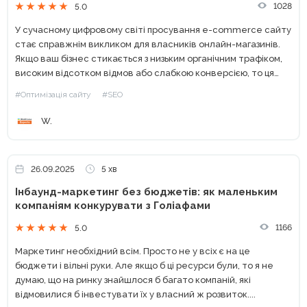
1028
5.0
У сучасному цифровому світі просування e-commerce сайту
стає справжнім викликом для власників онлайн-магазинів.
Якщо ваш бізнес стикається з низьким органічним трафіком,
високим відсотком відмов або слабкою конверсією, то ця
стаття саме для вас. Ви можете мати ідеальний
#Оптимізація сайту
#SEO
асортимент і конкурентні...
W.
26.09.2025
5 хв
Інбаунд-маркетинг без бюджетів: як маленьким
компаніям конкурувати з Голіафами
1166
5.0
Маркетинг необхідний всім. Просто не у всіх є на це
бюджети і вільні руки. Але якщо б ці ресурси були, то я не
думаю, що на ринку знайшлося б багато компаній, які
відмовилися б інвестувати їх у власний ж розвиток....