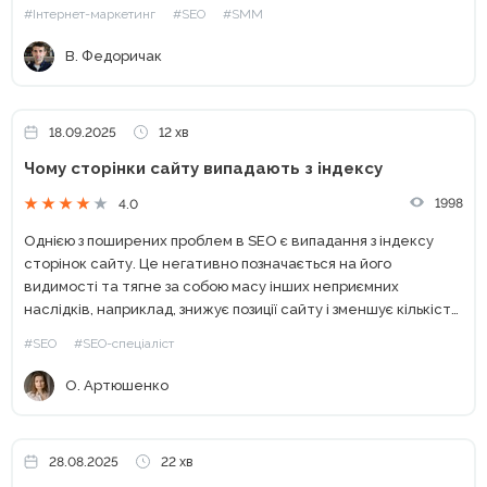
#Інтернет-маркетинг
#SEO
#SMM
В. Федоричак
18.09.2025
12 хв
Чому сторінки сайту випадають з індексу
1998
4.0
Однією з поширених проблем в SEO є випадання з індексу
сторінок сайту. Це негативно позначається на його
видимості та тягне за собою масу інших неприємних
наслідків, наприклад, знижує позиції сайту і зменшує кількість
потенційних клієнтів, даючи перевагу конкурентам. У цій...
#SEO
#SEO-спеціаліст
О. Артюшенко
28.08.2025
22 хв