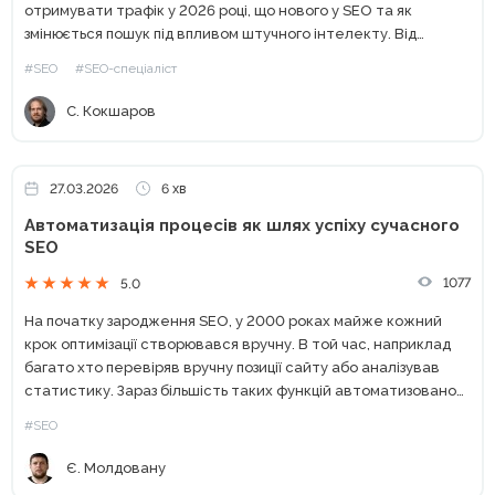
отримувати трафік у 2026 році, що нового у SEO та як
змінюється пошук під впливом штучного інтелекту. Від
класичного SEO до сучасного пошуку Останніми роками...
#SEO
#SEO-спеціаліст
С. Кокшаров
27.03.2026
6 хв
Автоматизація процесів як шлях успіху сучасного
SEO
1077
5.0
На початку зародження SEO, у 2000 роках майже кожний
крок оптимізації створювався вручну. В той час, наприклад
багато хто перевіряв вручну позиції сайту або аналізував
статистику. Зараз більшість таких функцій автоматизовано
великими компаніями по типу Ahrefs, Semrush або Serpstat. І...
#SEO
Є. Молдовану