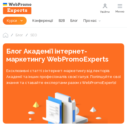
Меню
Увійти
Курси
Конференції
B2B
Блог
Про нас
Блог
SEO
Блог Академії інтернет-
маркетингу WebPromoExperts
Ексклюзивні статті з інтернет-маркетингу від лекторів
Академії та інших професіоналів своєї галузі. Поліпшуйте свої
знання та ставайте експертами разом з WebPromoExperts!