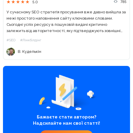
785
5.0
У сучасному SEO стратегія просування вже давно вийшла за
межі простого наповнення сайту ключовими словами.
Сьогодні успіх ресурсу в пошуковій видачі критично
залежить від авторитетності, яку підтверджують зовнішні
джерела. У цьому контексті біржа посилань PR-X постає як
#SEO
#Лінкбілдінг
комплексне рішення для...
В. Куделькін
Бажаєте стати автором?
Надсилайте нам свої статті!