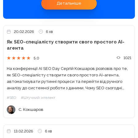
Детальніше
20.02.2026
6 хв
Як SEO-спеціалісту створити свого простого AI-
агента
1021
5.0
На конференції AI SEO Day Сергій Кокшаров розповів про те,
як SEO-спеціалісту створити свого простого AI-агента,
автоматизувати рутинні процеси та перейти від ручного
аналізу до системної роботи з даними. Чому SEO сьогодні
неможливе без автоматизації Останні кілька років SEO
#SEO
#Штучний інтелект
змінилося...
С. Кокшаров
13.02.2026
6 хв