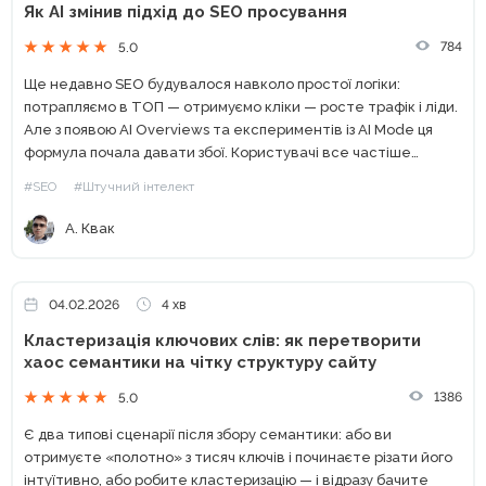
Як AI змінив підхід до SEO просування
784
5.0
Ще недавно SEO будувалося навколо простої логіки:
потрапляємо в ТОП — отримуємо кліки — росте трафік і ліди.
Але з появою AI Overviews та експериментів із AI Mode ця
формула почала давати збої. Користувачі все частіше
бачать «готову відповідь» прямо...
#SEO
#Штучний інтелект
А. Квак
04.02.2026
4 хв
Кластеризація ключових слів: як перетворити
хаос семантики на чітку структуру сайту
1386
5.0
Є два типові сценарії після збору семантики: або ви
отримуєте «полотно» з тисяч ключів і починаєте різати його
інтуїтивно, або робите кластеризацію — і відразу бачите