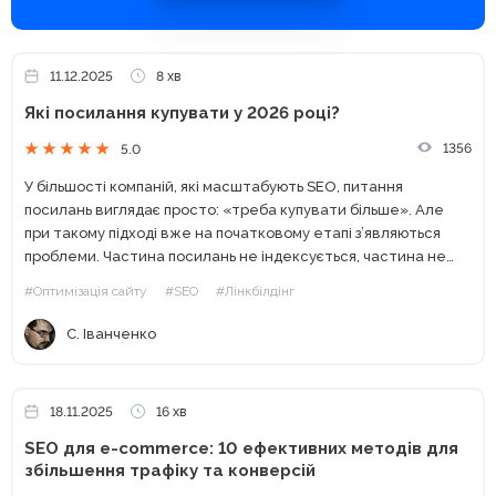
11.12.2025
8 хв
Які посилання купувати у 2026 році?
1356
5.0
У більшості компаній, які масштабують SEO, питання
посилань виглядає просто: «треба купувати більше». Але
при такому підході вже на початковому етапі з’являються
проблеми. Частина посилань не індексується, частина не
дає ефекту, а іноді позиції навіть просідають — бюджет
#Оптимізація сайту
#SEO
#Лінкбілдінг
зливається в...
С. Іванченко
18.11.2025
16 хв
SEO для e-commerce: 10 ефективних методів для
збільшення трафіку та конверсій