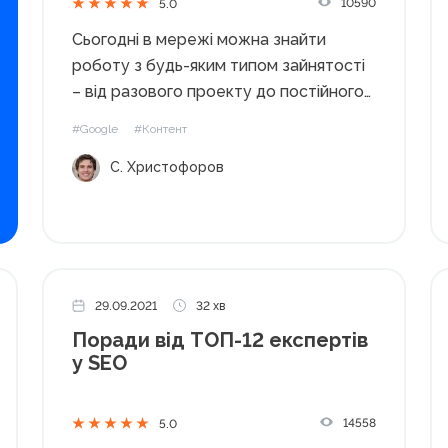
10590
5.0
Сьогодні в мережі можна знайти
роботу з будь-яким типом зайнятості
– від разового проекту до постійного
працевлаштування. Причому з 2020
#Google
#Контент
року роботодавці все частіше
С. Христофоров
зацікавлені у фахівцях, які працюють із
дому. COVID-19 змінив наше життя та
уявлення про роботу. Багато...
29.09.2021
32 хв
Поради від ТОП-12 експертів
у SEO
14558
5.0