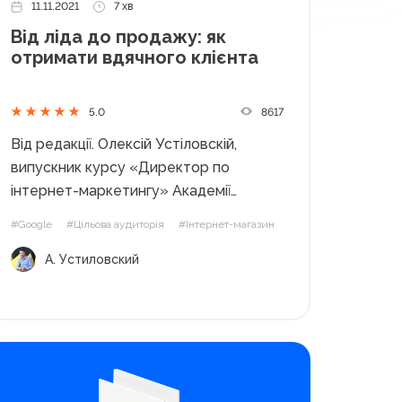
11.11.2021
7 хв
Від ліда до продажу: як
отримати вдячного клієнта
8617
5.0
Від редакції. Олексій Устіловскій,
випускник курсу «Директор по
інтернет-маркетингу» Академії
WebPromoExperts, має успішний
#Google
#Цільова аудиторія
#Інтернет-магазин
досвід побудови відділу інтернет-
А. Устиловский
маркетингу з нуля, запуску нових
торговельних марок, продуктів і
послуг на висококонкурентних ринках.
Зараз незалежний консультант буде
ділитися досвідом з читачами блогу.
Лояльність та...