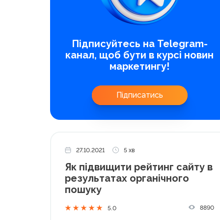
Підписуйтесь на Telegram-
канал, щоб бути в курсі новин
маркетингу!
Підписатись
27.10.2021
5 хв
Як підвищити рейтинг сайту в
результатах органічного
пошуку
8890
5.0