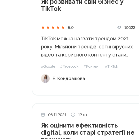
Як розвивати свій бізнес у
TikTok
10022
5.0
TikTok можна назвати трендом 2021
року. Мільйони трендів, сотні вірусних
відео та корисного контенту стали
основою розвитку цієї соцмережі. У
#Google
#Facebook
#Контент
#TikTok
ній вже успішно працюють блогери,
Е. Кондрашова
артисти та навіть бізнес-компанії. Тут
починають тестувати не лише
колаборації та комерційну рекламу,
але й...
08.11.2021
12 хв
Як оцінити ефективність
digital, коли старі стратегії не