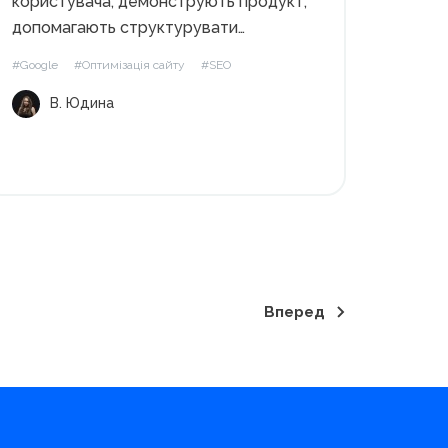
користувача, демонструють продукт,
допомагають структурувати
текстовий контент і легше сприймати
#Google
#Оптимізація сайту
#SEO
інформацію. Крім того, зображення
В. Юдина
можуть зробити сторінку більш
релевантною та залучити додатковий
трафік з пошукових систем, якщо
правильно їх оптимізувати. Зміст Чи
завжди потрібно оптимізувати
зображення на...
Вперед