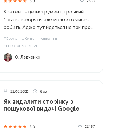
7728
5.0
Контент – це інструмент, про який
багато говорять, але мало хто якісно
робить. Адже тут йдеться не так про
написання, як про добротну статтю з
#Google
#Контент-маркетинг
ключовими словами та
#Інтернет-маркетинг
структурованою інформацією. Але як
О. Левченко
ви вважаєте, цього достатньо?
Важливо – де ви...
21.09.2021
6 хв
Як видалити сторінку з
пошукової видачі Google
12467
5.0