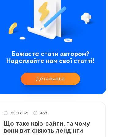
Бажаєте стати автором?
Надсилайте нам свої статті!
Детальніше
03.11.2021
4 хв
Що таке квіз-сайти, та чому
вони витісняють лендінги