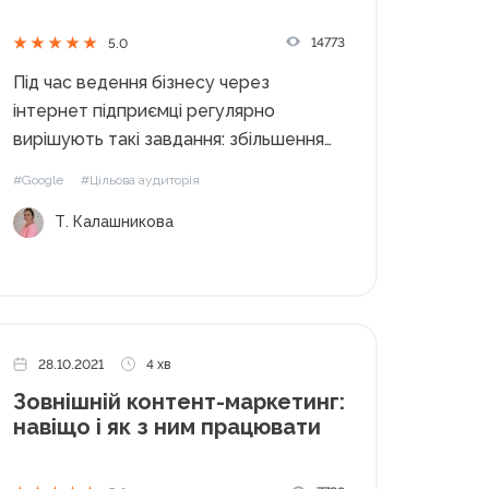
14773
5.0
Під час ведення бізнесу через
інтернет підприємці регулярно
вирішують такі завдання: збільшення
продажів; розширення клієнтської
#Google
#Цільова аудиторія
бази; залучення нових покупців. З цими
Т. Калашникова
завданнями найкраще впорається
квіз-сайт. Це новий різновид лендінгу,
який набирає популярності разом з
мультилендінгами та лонгрідами. Що
таке квіз-сайт...
28.10.2021
4 хв
Зовнішній контент-маркетинг:
навіщо і як з ним працювати