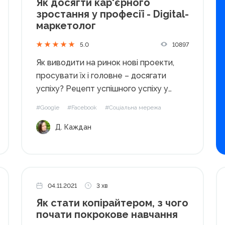
Як досягти кар'єрного
зростання у професії - Digital-
маркетолог
10897
5.0
Як виводити на ринок нові проекти,
просувати їх і головне – досягати
успіху? Рецепт успішного успіху у
кожного спеціаліста свій, але зібравши
#Google
#Facebook
#Соціальна мережа
найкращі поради з практики, ми
Д. Каждан
допоможемо вам створити свою
картину, а можливо – відкрити нові
можливості для зростання....
04.11.2021
3 хв
Як стати копірайтером, з чого
почати покрокове навчання