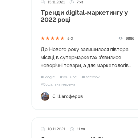
15.11.2021
7 хв
Тренди digital-маркетингу у
2022 році
9886
5.0
До Нового року залишилося півтора
місяці, в супермаркетах з'явилися
новорічні товари, а для маркетологів
настав час задуматися про те, що
#Google
#YouTube
#Facebook
буде актуальним у цифровому
#Соціальна мережа
маркетингу в 2022 році. Контент-
С. Шагоферов
маркетинг Контент – досі король
інтернету! Я не втомлююся
повторювати своїм студентам,...
10.11.2021
11 хв