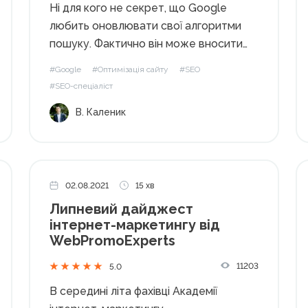
Ні для кого не секрет, що Google
любить оновлювати свої алгоритми
пошуку. Фактично він може вносити
до 500 змін на рік! Але як
#Google
#Оптимізація сайту
#SEO
відстежувати всі нові віяння і тренди?
#SEO-спеціаліст
Найкраще стежити за провідними
В. Каленик
SEO-експертами. Ми вирішили
спростити вам завдання і...
02.08.2021
15 хв
Липневий дайджест
інтернет-маркетингу від
WebPromoExperts
11203
5.0
В середині літа фахівці Академії