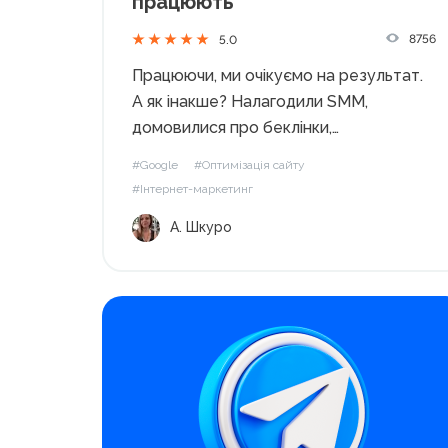
працюють
8756
5.0
Працюючи, ми очікуємо на результат.
А як інакше? Налагодили SMM,
домовилися про беклінки,
оптимізували сайт з урахуванням
#Google
#Оптимізація сайту
вимог SEO, регулярно публікуємо
#Інтернет-маркетинг
захоплюючий контент. Але що робити,
А. Шкуро
якщо Google не помічає старань та й
клієнти не надто охоче купують
продукт? У...