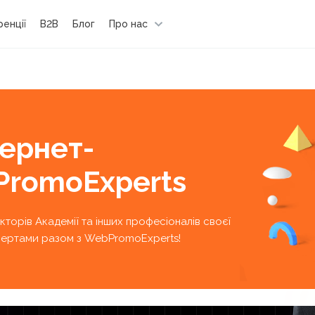
енції
B2B
Блог
Про нас
тернет-
PromoExperts
екторів Академії та інших професіоналів своєї
кспертами разом з WebPromoExperts!