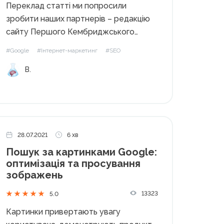
Переклад статті ми попросили
зробити наших партнерів – редакцію
сайту Першого Кембриджського
освітнього центру. Причин не
#Google
#Інтернет-маркетинг
#SEO
показувати окремі сторінки сайтів у
B.
пошуковій видачі може бути чимало. У
цій статті ми обговоримо різні
способи, які дозволяють приховувати
веб-ресурси від пошукових систем....
28.07.2021
6 хв
Пошук за картинками Google:
оптимізація та просування
зображень
13323
5.0
Картинки привертають увагу