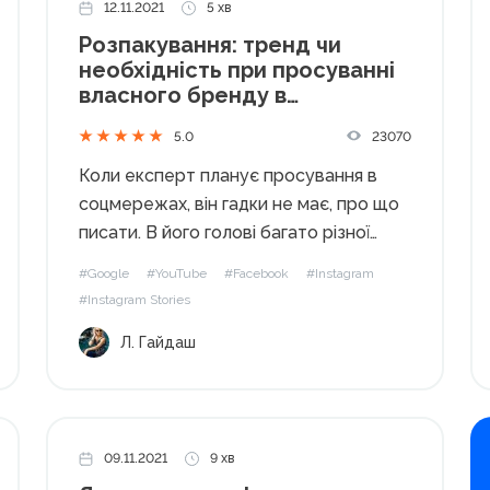
12.11.2021
5 хв
Розпакування: тренд чи
необхідність при просуванні
власного бренду в
соцмережах?
23070
5.0
Коли експерт планує просування в
соцмережах, він гадки не має, про що
писати. В його голові багато різної
професійної інформації. І нею він хоче
#Google
#YouTube
#Facebook
#Instagram
ділитися у соцмережах. Але при цьому
#Instagram Stories
сторінка експерта може
Л. Гайдаш
перетворитися на «вікіпедію», де
розміщено лише корисний...
09.11.2021
9 хв