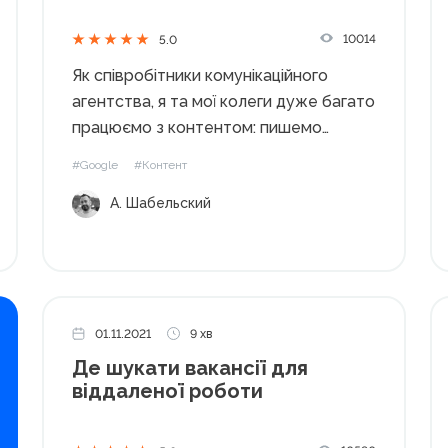
10014
5.0
Як співробітники комунікаційного
агентства, я та мої колеги дуже багато
працюємо з контентом: пишемо
новини, готуємо експертні статті,
#Google
#Контент
слогани та концепти рекламних
А. Шабельский
кампаній та ще багато іншого.
Створюємо контент як самотужки, так
і за допомогою сторонніх авторів. Ми
добре розуміємо,...
01.11.2021
9 хв
Де шукати вакансії для
віддаленої роботи