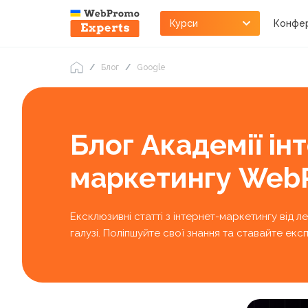
Курси
Конфер
Блог
Google
Блог Академії ін
маркетингу Web
Ексклюзивні статті з інтернет-маркетингу від л
галузі. Поліпшуйте свої знання та ставайте е