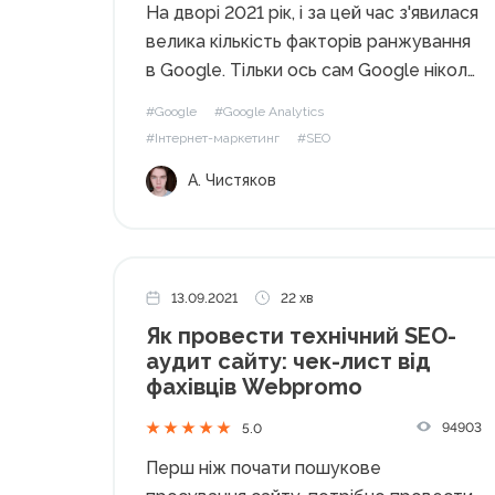
На дворі 2021 рік, і за цей час з'явилася
велика кількість факторів ранжування
в Google. Тільки ось сам Google ніколи
не розкриває їх повністю і не дає
#Google
#Google Analytics
гарантій, що той чи інший фактор
#Інтернет-маркетинг
#SEO
дійсно важливий. Ще гірше те, що
А. Чистяков
з'являється...
13.09.2021
22 хв
Як провести технічний SEO-
аудит сайту: чек-лист від
фахівців Webpromo
94903
5.0
Перш ніж почати пошукове