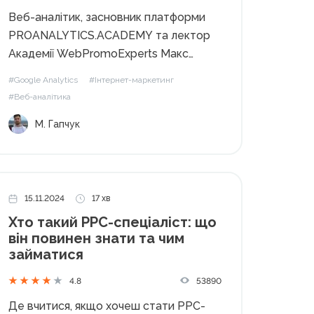
Веб-аналітик, засновник платформи
PROANALYTICS.ACADEMY та лектор
Академії WebPromoExperts Макс
Гапчук розповів як підготувати
#Google Analytics
#Інтернет-маркетинг
аналітику сайту до Чорної П'ятниці.
#Веб-аналітика
Чорна П'ятниця (ЧП) — це не просто
М. Гапчук
ще один звичайний день в році. Для
багатьох бізнесів це момент, коли
тижневий чи навіть...
15.11.2024
17 хв
Хто такий PPC-спеціаліст: що
він повинен знати та чим
займатися
53890
4.8
Де вчитися, якщо хочеш стати РРС-