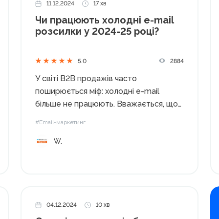
11.12.2024
17 хв
Чи працюють холодні e-mail
розсилки у 2024-25 році?
2884
5.0
У світі B2B продажів часто
поширюється міф: холодні e-mail
більше не працюють. Вважається, що
через перевантажені поштові
#Email-маркетинг
скриньки та зростаючу конкуренцію
W.
цей канал поступово втрачає
ефективність. Але чи справді це так?
Досвід успішних кампаній, проведених
нами в SalesAR, для американського...
04.12.2024
10 хв