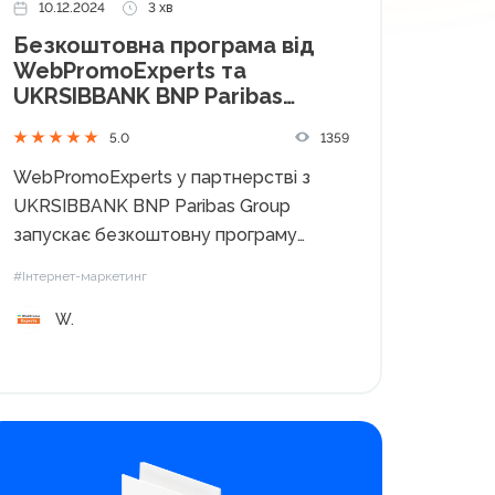
10.12.2024
3 хв
Безкоштовна програма від
WebPromoExperts та
UKRSIBBANK BNP Paribas
Group: допомога ветеранам
1359
5.0
та ветеранкам у здобутті
нової професії
WebPromoExperts у партнерстві з
UKRSIBBANK BNP Paribas Group
запускає безкоштовну програму
навчання для військових, ветеранів та
#Інтернет-маркетинг
ветеранок російсько-української війни.
W.
Мета цієї ініціативи — допомогти 85
учасникам здобути нову професію у
сфері інтернет-маркетингу,
відкриваючи перспективи для
кар’єрного зростання у цифровому
світі....