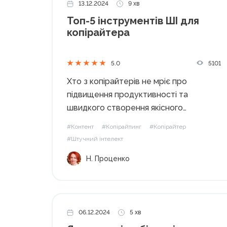
13.12.2024
9 хв
Топ-5 інструментів ШІ для
копірайтера
5101
5.0
Хто з копірайтерів не мріє про
підвищення продуктивності та
швидкого створення якісного
контенту? Штучний інтелект пропонує
#Контент
#Копірайтинг
#Копірайтер
ефективні рішення, автоматизуючи
#Штучний інтелект
рутинні завдання. Це дозволяє
Н. Проценко
зосередитися на творчому процесі та
досягти кращих результатів у менші
терміни. «Мені дуже подобається
фраза, що штучний...
06.12.2024
5 хв