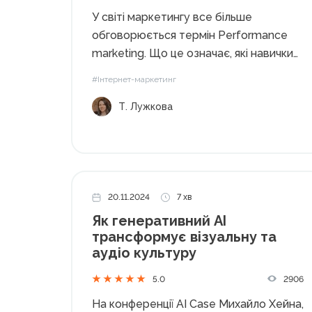
У світі маркетингу все більше
обговорюється термін Performance
marketing. Що це означає, які навички
потрібні для роботи в цій сфері та як
#Інтернет-маркетинг
провідні компанії, такі як MEGOGO,
Т. Лужкова
використовують ці підходи? На усі
питання відповіла Тетяна Лужкова,
Head of Performance Marketing...
20.11.2024
7 хв
Як генеративний АІ
трансформує візуальну та
аудіо культуру
2906
5.0
На конференції AI Case Михайло Хейна,