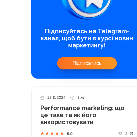
Підписуйтесь на Telegram-
канал, щоб бути в курсі новин
маркетингу!
Підписатись
25.11.2024
8 хв
Performance marketing: що
це таке та як його
використовувати
2474
5.0