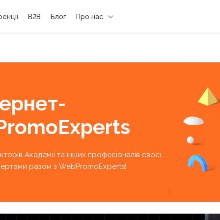
енції
B2B
Блог
Про нас
тернет-
PromoExperts
екторів Академії та інших професіоналів своєї
кспертами разом з WebPromoExperts!