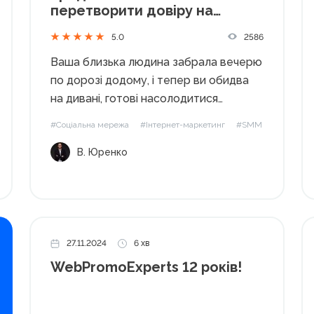
перетворити довіру на
прибуток
2586
5.0
Ваша близька людина забрала вечерю
по дорозі додому, і тепер ви обидва
на дивані, готові насолодитися
смачненьким під час перегляду фільму.
#Соціальна мережа
#Інтернет-маркетинг
#SMM
Єдине, що залишилося, це вирішити,
В. Юренко
яке кіно подивитися. Ви переглядаєте
доступні варіанти та бачите «Кодове
ім'я "Червоний". Гей, хіба...
27.11.2024
6 хв
WebPromoExperts 12 років!