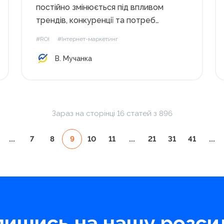
постійно змінюється під впливом
трендів, конкуренції та потреб
користувачів, компанії стикаються з
#ROI
#Інтернет-маркетинг
новими викликами. Щороку
В. Мучанка
маркетингові витрати зростають
через появу нових каналів комунікації
та посилення конкуренції, що часто
призводить до неефективного
використання бюджетів і складнощів
Зараз на сторінці 16 статей з 896
із...
...
7
8
9
10
11
...
21
31
41
...
пишись на нашу розсил