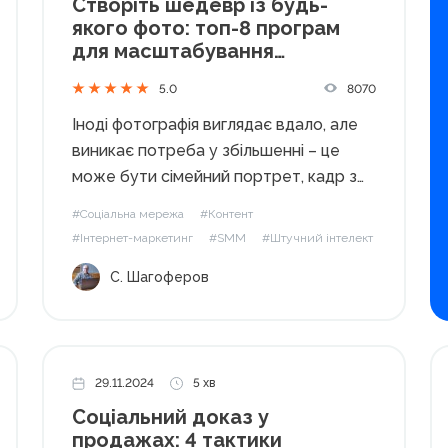
Створіть шедевр із будь-
якого фото: топ-8 програм
для масштабування
зображень без втрати якості
8070
5.0
Іноді фотографія виглядає вдало, але
виникає потреба у збільшенні – це
може бути сімейний портрет, кадр з
подорожі чи знімок природи. Проте
#Соціальна мережа
#Контент
часто збільшення зображення
#Інтернет-маркетинг
#SMM
#Штучний інтелект
призводить до втрати якості, через
С. Шагоферов
що фото стає менш чітким. Для SMM-
спеціалістів це особливо важливо,...
29.11.2024
5 хв
Соціальний доказ у
продажах: 4 тактики