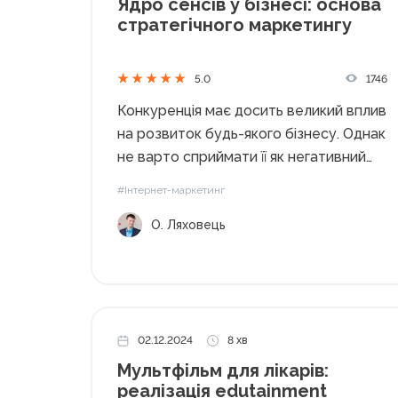
Ядро сенсів у бізнесі: основа
стратегічного маркетингу
1746
5.0
Конкуренція має досить великий вплив
на розвиток будь-якого бізнесу. Однак
не варто сприймати її як негативний
фактор. Навпаки, конкуренція є
#Інтернет-маркетинг
визначальним мотиваційним чинником
О. Ляховець
розвитку вашого бізнесу, стимулом
інноваційних процесів та тим важелем,
що відрізняє компанію з-поміж інших
саме у вашому...
02.12.2024
8 хв
Мультфільм для лікарів:
реалізація edutainment