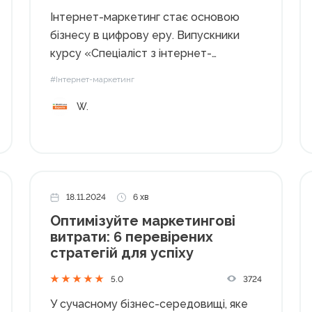
Інтернет-маркетинг стає основою
бізнесу в цифрову еру. Випускники
курсу «Спеціаліст з інтернет-
маркетингу» від Академії
#Інтернет-маркетинг
WebPromoExperts діляться своїми
W.
історіями про те, як навчання змінило
їхній підхід до роботи, допомогло
оптимізувати процеси та впровадити
нові інструменти для розвитку. Від
редакції. День народження у...
18.11.2024
6 хв
Оптимізуйте маркетингові
витрати: 6 перевірених
стратегій для успіху
3724
5.0
У сучасному бізнес-середовищі, яке