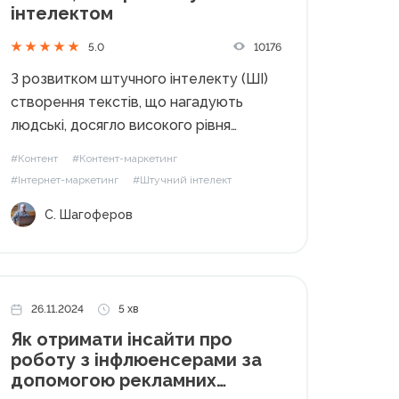
інтелектом
10176
5.0
З розвитком штучного інтелекту (ШІ)
створення текстів, що нагадують
людські, досягло високого рівня
майстерності. Від новин і блогів до
#Контент
#Контент-маркетинг
академічних статей та відповідей
#Інтернет-маркетинг
#Штучний інтелект
служби підтримки – ШІ-генерований
С. Шагоферов
контент охопив усі сфери медіа. У
бізнес-середовищі це відкриває нові
можливості, але водночас...
26.11.2024
5 хв
Як отримати інсайти про
роботу з інфлюенсерами за
допомогою рекламних