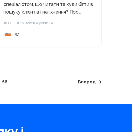
спеціалістом, що читати та куди бігти в
пошуку клієнтів і натхнення? Про
професію спеціаліста з контекстної
#PPC
#Контекстна реклама
реклами розповіли Максим Дорогих,
W.
РРС Team Lead в агентстві
Webpromo та Віталій Трохимчук, Head
of Digital Marketing в ORNER.
Експерти відповіли на всі питання
щодо...
56
Вперед
ку і