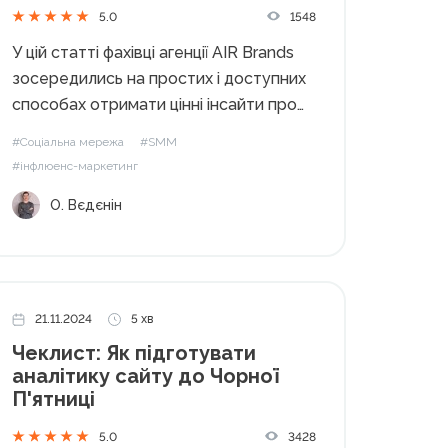
бюджетів конкурентів
1548
5.0
У цій статті фахівці агенції AIR Brands
зосередились на простих і доступних
способах отримати цінні інсайти про
роботу конкурентів із блогерами. Це
#Соціальна мережа
#SMM
методи, які не потребують
#інфлюенс-маркетинг
додаткових витрат і допоможуть вам
О. Вєдєнін
використати ці знання для
вдосконалення власної маркетингової
стратегії. Поки...
21.11.2024
5 хв
Чеклист: Як підготувати
аналітику сайту до Чорної
П'ятниці
3428
5.0