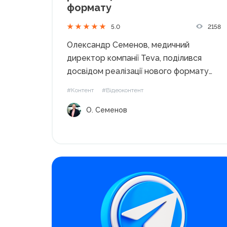
формату
2158
5.0
Олександр Семенов, медичний
директор компанії Teva, поділився
досвідом реалізації нового формату
Edutainment через створення
#Контент
#Відеоконтент
мультфільму для лікарів. Цей проєкт є
О. Семенов
яскравим прикладом інтеграції освіти
та розваг у професійну діяльність. Від
редакції. 10 грудня 2024 року
запрошуємо на унікальну
конференцію Pharma Digital Day,...