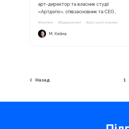
арт-директор та власник студії
«Артдепо», співзасновник та CEO
сервісу BannerBoo, поділився своїм
#Контент
#Відеоконтент
#Штучний інтелект
досвідом та знаннями про сучасні
М. Хейна
інструменти генерації зображень,
відео та аудіо. Можливості
генеративних зображень Ринок
генеративного контенту швидко
розвивається, і з кожним...
Назад
1
Під