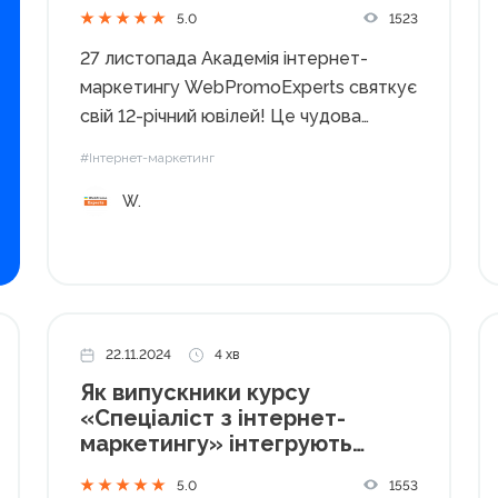
1523
5.0
27 листопада Академія інтернет-
маркетингу WebPromoExperts святкує
свій 12-річний ювілей! Це чудова
нагода згадати наші досягнення, які
#Інтернет-маркетинг
стали можливими завдяки
W.
професіоналізму команди, підтримці
партнерів та довірі тисяч випускників.
За цей час було зроблено дуже
багато: навчили понад
12000 студентів на наших курсах...
22.11.2024
4 хв
Як випускники курсу
«Спеціаліст з інтернет-
маркетингу» інтегрують
знання у свої проєкти
1553
5.0