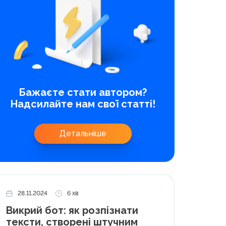
Бажаєте стати автором?
Надсилайте нам свої статті!
Детальніше
28.11.2024
6 хв
Викрий бот: як розпізнати
тексти, створені штучним