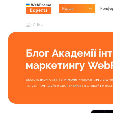
Курси
Конфер
Блог
Блог Академії ін
маркетингу Web
Ексклюзивні статті з інтернет-маркетингу від л
галузі. Поліпшуйте свої знання та ставайте е