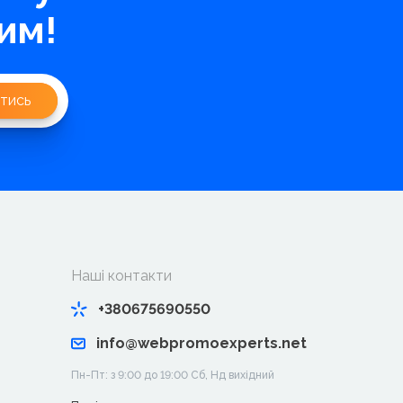
им!
тись
Наші контакти
+380675690550
info@webpromoexperts.net
Пн-Пт: з 9:00 до 19:00 Cб, Нд вихідний