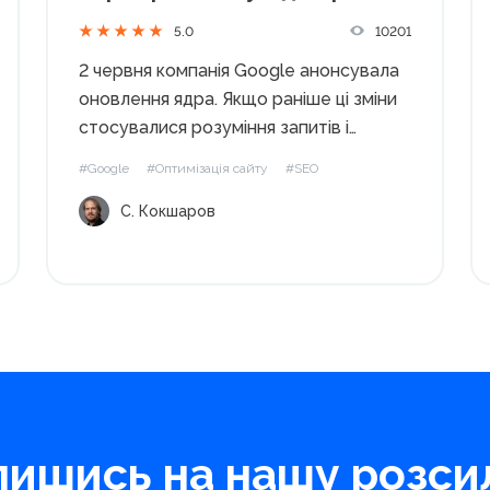
Кокшарова
10201
5.0
2 червня компанія Google анонсувала
оновлення ядра. Якщо раніше ці зміни
стосувалися розуміння запитів і
документів, щоб краще знаходити
#Google
#Оптимізація сайту
#SEO
релевантні, то зараз правильніше
С. Кокшаров
говорити «семантично пов'язані
документи». Якщо коротко, то це
значить, що не завжди ці документи
можуть містити слова,...
пишись на нашу розсил