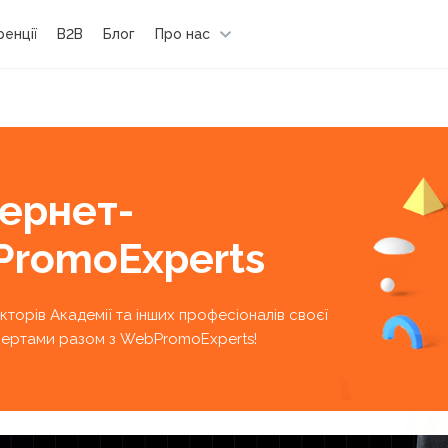
енції
B2B
Блог
Про нас
тернет-
PromoExperts
екторів Академії та інших професіоналів своєї
кспертами разом з WebPromoExperts!