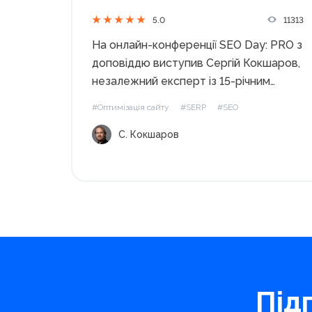
11313
5.0
На онлайн-конференції SEO Day: PRO з
доповіддю виступив Сергій Кокшаров,
незалежний експерт із 15-річним
стажем, лектор Академії
#Оптимізація сайту
#SERP
#SEO
WebPromoExperts. Автор курсу SEO
С. Кокшаров
PRO розповів про тренди в оптимізації
сайтів та постарався відповісти на
вічне запитання «Чи померло SEO?».
Незалежний експерт, 15...
Під