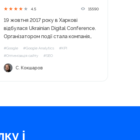
15590
4.5
19 жовтня 2017 року в Харкові
відбулася Ukrainian Digital Conference.
Організатором події стала компанія
Webline Promotion. Сергій Кокшаров,
#Google
#Google Analytics
#KPI
SEO-аналітик і консультант, автор
#Оптимізація сайту
#SEO
блогу devaka.ru, представив на заході
С. Кокшаров
доповідь про те, як оптимізувати сайт
під голосовий пошук. Чи варто
займатися оптимізацією...
ку і