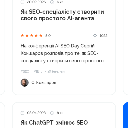
20.02.2026
6 хв
Як SEO-спеціалісту створити
свого простого AI-агента
1022
5.0
На конференції AI SEO Day Сергій
Кокшаров розповів про те, як SEO-
спеціалісту створити свого простого
AI-агента, автоматизувати рутинні
#SEO
#Штучний інтелект
процеси та перейти від ручного
С. Кокшаров
аналізу до системної роботи з даними.
Чому SEO сьогодні неможливе без
автоматизації Останні кілька років SEO
змінилося...
03.04.2023
8 хв
Як ChatGPT змінює SEO