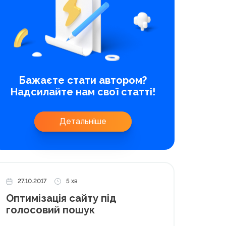
Бажаєте стати автором?
Надсилайте нам свої статті!
Детальніше
27.10.2017
5 хв
Оптимізація сайту під
голосовий пошук