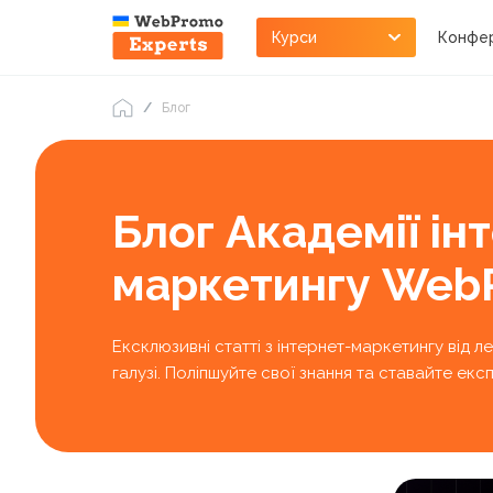
Курси
Конфер
Блог
Блог Академії ін
маркетингу Web
Ексклюзивні статті з інтернет-маркетингу від л
галузі. Поліпшуйте свої знання та ставайте е