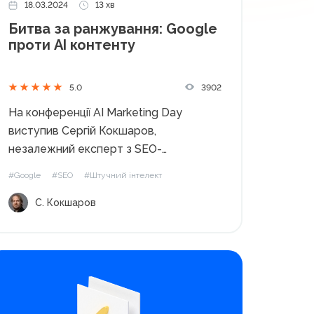
18.03.2024
13 хв
Битва за ранжування: Google
проти AI контенту
3902
5.0
На конференції AI Marketing Day
виступив Сергій Кокшаров,
незалежний експерт з SEO-
просування, автор блогу Devaka.info
#Google
#SEO
#Штучний інтелект
та лектор Академії WebPromoExperts.
С. Кокшаров
Сергій розповів як пошукова система
Google взаємодіє з контентом,
створеним штучним інтелектом.
Тренди генерації контенту Давайте
спочатку поговоримо про тренди.
Якщо...