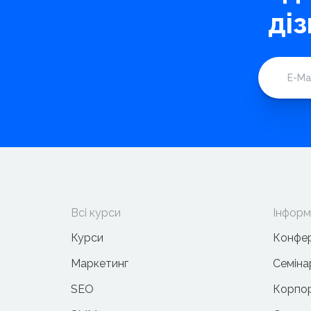
ді
Всі курси
Інформ
Курси
Конфер
Маркетинг
Семіна
SEO
Корпор