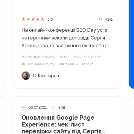
7141
5.0
На онлайн-конференції SEO Day усі з
нетерпінням чекали доповідь Сергія
Кокшарова, незалежного експерта із
SEO-просування, експерта-аналітика
#Оптимізація сайту
#SEO
#SEO-спеціаліст
в галузі пошукової оптимізації, автора
#Просування сайту
#Штучний інтелект
блогу Devaka та найпопулярнішого
С. Кокшаров
telegram-каналу @devakatalk,
куратора курсу SEO PRO від Академії
WebPromoExperts. Цифри говорять
більше: 15 років практичного...
06.07.2021
9 хв
Оновлення Google Page
Experience: чек-лист
перевірки сайту від Сергія