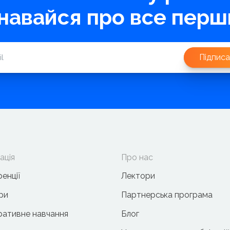
знавайся про все перш
Підписа
ація
Про нас
енції
Лектори
ри
Партнерська програма
ативне навчання
Блог