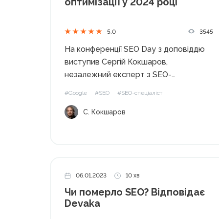
оптимізації у 2024 році
3545
5.0
На конференції SEO Day з доповіддю
виступив Сергій Кокшаров,
незалежний експерт з SEO-
просування. Автор курсу SEO PRO в
#Google
#SEO
#SEO-спеціаліст
Академії WebPromoExperts розповів
С. Кокшаров
як розвиток штучного інтелекту
змінить тренди SEO-оптимізації. Ми
вже писали про тренди SEO у 2024
році, але сьогодні тема...
06.01.2023
10 хв
Чи померло SEO? Відповідає
Devaka