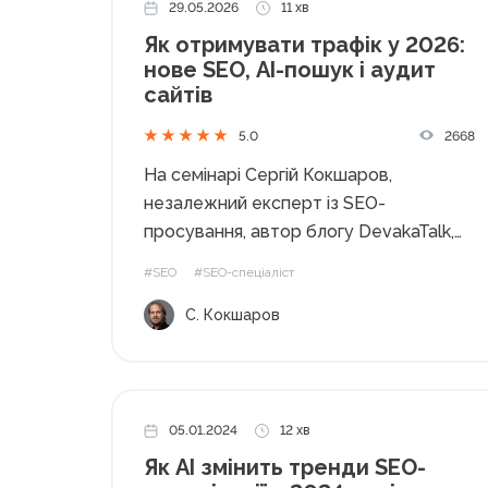
29.05.2026
11 хв
Як отримувати трафік у 2026:
нове SEO, AI-пошук і аудит
сайтів
2668
5.0
На семінарі Сергій Кокшаров,
незалежний експерт із SEO-
просування, автор блогу DevakaTalk,
розповів про те, як отримувати трафік
#SEO
#SEO-спеціаліст
у 2026 році, що нового у SEO та як
С. Кокшаров
змінюється пошук під впливом
штучного інтелекту. Від класичного
SEO до сучасного пошуку Останніми
роками...
05.01.2024
12 хв
Як AI змінить тренди SEO-