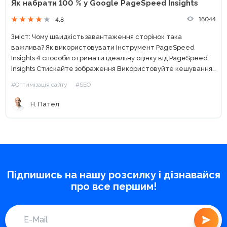
Як набрати 100 % у Google PageSpeed ​​Insights
16044
4.8
Зміст: Чому швидкість завантаження сторінок така
важлива? Як використовувати інструмент PageSpeed
Insights 4 способи отримати ідеальну оцінку від PageSpeed
Insights Стискайте зображення Використовуйте кешування
браузера Зменшіть свій HTML-код Впровадьте AMP Часті
#Оптимізація сайту
#SEO
запитання про Google PageSpeed Insights Чому важлива
швидкість сторінки?...
Н. Пател
Підпишись на нашу розсилку і дізнавайся
про все першим!