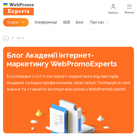
Меню
Увійти
Курси
Конференції
B2B
Блог
Про нас
Блог
Блог Академії інтернет-
маркетингу WebPromoExperts
Ексклюзивні статті з інтернет-маркетингу від лекторів
Академії та інших професіоналів своєї галузі. Поліпшуйте свої
знання та ставайте експертами разом з WebPromoExperts!