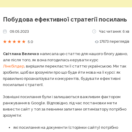
Побудова ефективної стратегії посилань
09.05.2023
Час читання: 6 хв
17673 переглядів
5.0
Світлана Величко
написала цю статтю для нашого блогу давно,
але після того, як вона погодилась керувати курс
Лінкбілдер
, вирішили перекласти її статтю українською. Ми так
зробили, щоб ви зрозуміли про що буде йти мова на її курсі: як
правильно проаналізувати конкурентів, будувати ефективні
посилальні стратегії.
Зовнішні посилання були і залишаються важливим фактором
ранжування в Google. Відповідно, під час постановки мети
вивести сайт у топ за певними запитами оптимізатору потрібно
зрозуміти:
які посилання на документи (сторінки сайту) потрібно