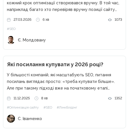
кожний крок оптимізації створювався вручну. В той час,
наприклад багато хто перевіряв вручну позиції сайту
або аналізував статистику. Зараз більшість таких
27.03.2026
6 хв
1073
функцій автоматизовано великими компаніями по типу
#SEO
Ahrefs, Semrush або Serpstat. І...
Є. Молдовану
Які посилання купувати у 2026 році?
У більшості компаній, які масштабують SEO, питання
посилань виглядає просто: «треба купувати більше».
Але при такому підході вже на початковому етапі
з’являються проблеми. Частина посилань не
11.12.2025
8 хв
1352
індексується, частина не дає ефекту, а іноді позиції
#Оптимізація сайту
#SEO
#Лінкбілдінг
навіть просідають — бюджет зливається в...
С. Іванченко