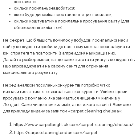
поставити;
скільки посилань знадобиться;
якою буде динаміка проставлення цих посилань;
скільки коштуватиме посилальне просування сайту (для
обговорення з клієнтом)..
Не секрет, що більшість помилок у побудові посилальної маси
сайту конкуренти зробили до нас, тому можна проаналізувати
їхні стратегії та повторити (з апгрейдом) найкращі з них.
Давайте розберемося, на що саме звертати увагу в конкурентів
і що впроваджувати на своєму сайті для отримання
максимального результату.
Перед аналізом посилань конкурентів потрібно чітко
визначитися з тим, хто взагалі ваші конкуренти. Уявімо, що ми
просуваємо компанію, яка займається чищенням килимів у
Лондоні. Саме чищенням килимів, а не всього на світі. Візьмемо
для прикладу видачу за запитом «carpet cleaning chelsea»:
https://www.carpetbright.uk.com/carpet-cleaning/chelsea/
https://carpetcleaninglondon.com/carpet-