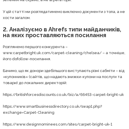
У цій статті ми розглядатимемо виключно документи з топа, а не
хости загалом.
2. Аналізуємо в Ahrefs типи майданчиків,
на яких проставляються посилання
Розглянемо першого конкурента –
www.carpetbright.uk.com/carpet-cleaning/chelsea/ – а точніше,
його dofollow-посилання.
Бачимо, що як донори здебільшого виступають різні сабміти – від
«купонників» (сайтів, що надають знижки-купони на послуги та
товари) до локальних директорій:
https://britishforcesdiscounts.co.uk/biz/a/66453-carpet-bright-uk
https://www.smartbusinessdirectory.co.uk/swap1.php?
exchange=Carpet-Cleaning
https://www.designnominees.com/sites/carpet-bright-uk-1