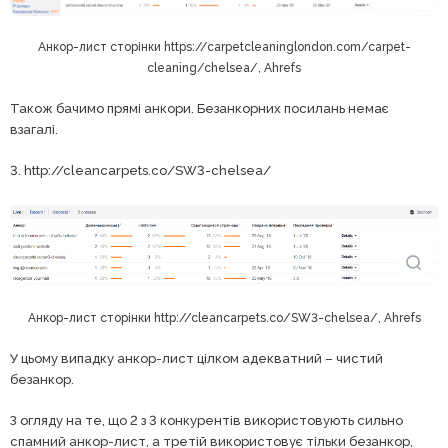
Анкор-лист сторінки https://carpetcleaninglondon.com/carpet-
cleaning/chelsea/, Ahrefs
Також бачимо прямі анкори. Безанкорних посилань немає
взагалі.
3. http://cleancarpets.co/SW3-chelsea/
Анкор-лист сторінки http://cleancarpets.co/SW3-chelsea/, Ahrefs
У цьому випадку анкор-лист цілком адекватний – чистий
безанкор.
З огляду на те, що 2 з 3 конкурентів використовують сильно
спамний анкор-лист, а третій використовує тільки безанкор,