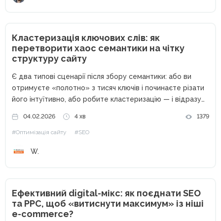
Кластеризація ключових слів: як
перетворити хаос семантики на чітку
структуру сайту
Є два типові сценарії після збору семантики: або ви
отримуєте «полотно» з тисяч ключів і починаєте різати
його інтуїтивно, або робите кластеризацію — і відразу
бачите структуру майбутніх сторінок, інтент,
04.02.2026
4 хв
1379
пріоритети, ризики канібалізації. Кластеризація ключових
#Оптимізація сайту
#SEO
слів — це не «ще...
W.
Ефективний digital-мікс: як поєднати SEO
та PPC, щоб «витиснути максимум» із ніші
e-commerce?