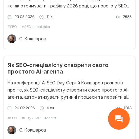
те, як отримувати трафік у 2026 році, що нового у SEO
та як змінюється пошук під впливом штучного інтелекту.
29.05.2026
11 хв
2588
Від класичного SEO до сучасного пошуку Останніми
#SEO
#SEO-спеціаліст
роками...
С. Кокшаров
Як SEO-спеціалісту створити свого
простого AI-агента
На конференції AI SEO Day Сергій Кокшаров розповів
про те, як SEO-спеціалісту створити свого простого AI-
агента, автоматизувати рутинні процеси та перейти від
ручного аналізу до системної роботи з даними. Чому
20.02.2026
6 хв
1018
SEO сьогодні неможливе без автоматизації Останні
#SEO
#Штучний інтелект
кілька років SEO змінилося...
С. Кокшаров