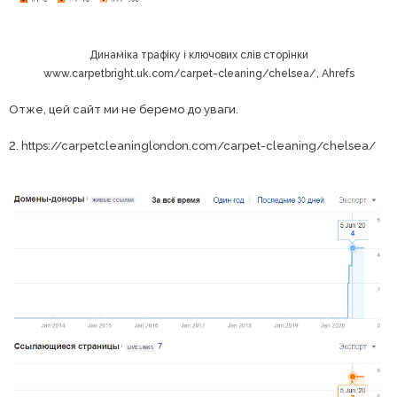
Динаміка трафіку і ключових слів сторінки
www.carpetbright.uk.com/carpet-cleaning/chelsea/, Ahrefs
Отже, цей сайт ми не беремо до уваги.
2. https://carpetcleaninglondon.com/carpet-cleaning/chelsea/