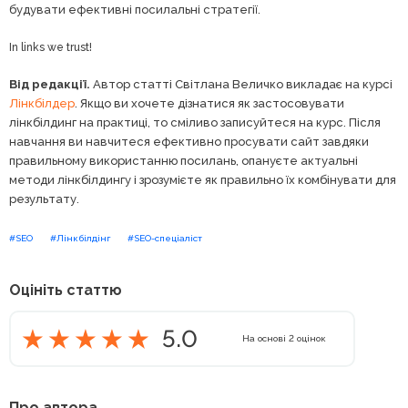
будувати ефективні посилальні стратегії.
In links we trust!
Від редакції.
Автор статті Світлана Величко викладає на курсі
Лінкбілдер
. Якщо ви хочете дізнатися як застосовувати
лінкбілдинг на практиці, то сміливо записуйтеся на курс. Після
навчання ви навчитеся ефективно просувати сайт завдяки
правильному використанню посилань, опануєте актуальні
методи лінкбілдингу і зрозумієте як правильно їх комбінувати для
результату.
#SEO
#Лінкбілдінг
#SEO-спеціаліст
Оцініть статтю
5.0
На основі
2
оцінок
Про автора