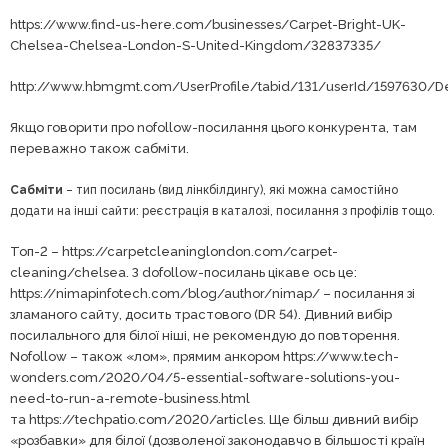
https://www.find-us-here.com/businesses/Carpet-Bright-UK-
Chelsea-Chelsea-London-S-United-Kingdom/32837335/
http://www.hbmgmt.com/UserProfile/tabid/131/userId/1597630/De
Якщо говорити про nofollow-посилання цього конкурента, там
переважно також сабміти.
Сабміти
– тип посилань (вид лінкбілдингу), які можна самостійно
додати на інші сайти: реєстрація в каталозі, посилання з профілів тощо.
Топ-2 – https://carpetcleaninglondon.com/carpet-
cleaning/chelsea. З dofollow-посилань цікаве ось це:
https://nimapinfotech.com/blog/author/nimap/ – посилання зі
зламаного сайту, досить трастового (DR 54). Дивний вибір
посилального для білої ніші, не рекомендую до повторення.
Nofollow – також «лом», прямим анкором https://www.tech-
wonders.com/2020/04/5-essential-software-solutions-you-
need-to-run-a-remote-business.html
та https://techpatio.com/2020/articles. Ще більш дивний вибір
«розбавки» для білої (дозволеної законодавчо в більшості країн