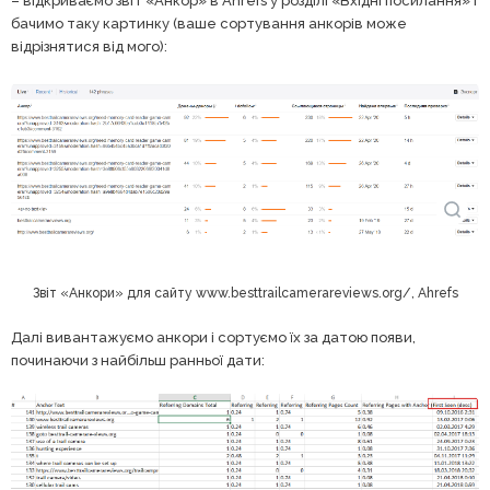
– відкриваємо звіт «Анкор» в Ahrefs у розділі «Вхідні посилання» і
бачимо таку картинку (ваше сортування анкорів може
відрізнятися від мого):
Звіт «Анкори» для сайту www.besttrailcamerareviews.org/, Ahrefs
Далі вивантажуємо анкори і сортуємо їх за датою появи,
починаючи з найбільш ранньої дати: