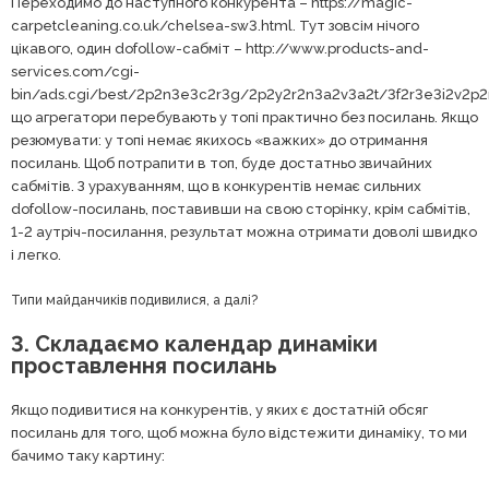
Переходимо до наступного конкурента – https://magic-
carpetcleaning.co.uk/chelsea-sw3.html. Тут зовсім нічого
цікавого, один dofollow-сабміт – http://www.products-and-
services.com/cgi-
bin/ads.cgi/best/2p2n3e3c2r3g/2p2y2r2n3a2v3a2t/3f2r3e3i2v2p
що агрегатори перебувають у топі практично без посилань. Якщо
резюмувати: у топі немає якихось «важких» до отримання
посилань. Щоб потрапити в топ, буде достатньо звичайних
сабмітів. З урахуванням, що в конкурентів немає сильних
dofollow-посилань, поставивши на свою сторінку, крім сабмітів,
1-2 аутріч-посилання, результат можна отримати доволі швидко
і легко.
Типи майданчиків подивилися, а далі?
3. Складаємо календар динаміки
проставлення посилань
Якщо подивитися на конкурентів, у яких є достатній обсяг
посилань для того, щоб можна було відстежити динаміку, то ми
бачимо таку картину: