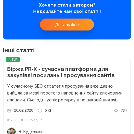
Хочете стати автором?
Надсилайте нам свої статті!
Детальніше
Інші статті
NEW
Біржа PR-X - сучасна платформа для
закупівлі посилань і просування сайтів
У сучасному SEO стратегія просування вже давно
вийшла за межі простого наповнення сайту ключовими
словами. Сьогодні успіх ресурсу в пошуковій видачі
критично залежить від авторитетності, яку
26.02.2026
5 хв
784
підтверджують зовнішні джерела. У цьому контексті
#SEO
#Лінкбілдінг
біржа посилань PR-X постає як комплексне рішення для...
В. Куделькін