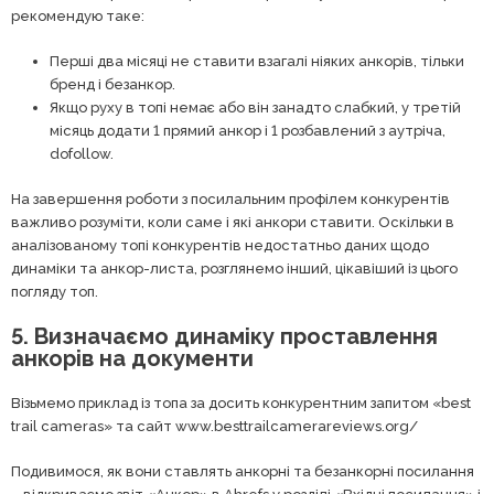
рекомендую таке:
Перші два місяці не ставити взагалі ніяких анкорів, тільки
бренд і безанкор.
Якщо руху в топі немає або він занадто слабкий, у третій
місяць додати 1 прямий анкор і 1 розбавлений з аутріча,
dofollow.
На завершення роботи з посилальним профілем конкурентів
важливо розуміти, коли саме і які анкори ставити. Оскільки в
аналізованому топі конкурентів недостатньо даних щодо
динаміки та анкор-листа, розглянемо інший, цікавіший із цього
погляду топ.
5. Визначаємо динаміку проставлення
анкорів на документи
Візьмемо приклад із топа за досить конкурентним запитом «best
trail cameras» та сайт www.besttrailcamerareviews.org/
Подивимося, як вони ставлять анкорні та безанкорні посилання