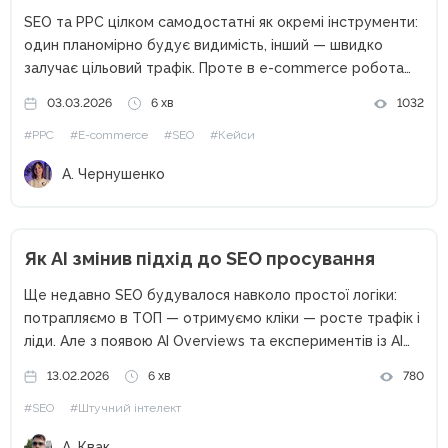
SEO та PPC цілком самодостатні як окремі інструменти:
один планомірно будує видимість, інший — швидко
залучає цільовий трафік. Проте в e-commerce робота
цих каналів як ізольованих одиниць часто обмежує
03.03.2026
6 хв
1032
загальний результат. На прикладі кейсу Webpromo та
#PPC
#E-commerce
#SEO
#Кейси
Samsung Experience Store розберемо,...
А. Чернушенко
Як AI змінив підхід до SEO просування
Ще недавно SEO будувалося навколо простої логіки:
потрапляємо в ТОП — отримуємо кліки — росте трафік і
ліди. Але з появою AI Overviews та експериментів із AI
Mode ця формула почала давати збої. Користувачі все
13.02.2026
6 хв
780
частіше бачать «готову відповідь» прямо...
#SEO
#Штучний інтелект
А. Квак