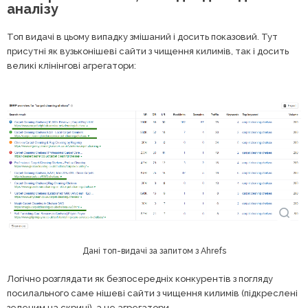
аналізу
Топ видачі в цьому випадку змішаний і досить показовий. Тут
присутні як вузьконішеві сайти з чищення килимів, так і досить
великі клінінгові агрегатори:
Дані топ-видачі за запитом з Ahrefs
Логічно розглядати як безпосередніх конкурентів з погляду
посилального саме нішеві сайти з чищення килимів (підкреслені
зеленим на скрині), а не агрегатори.