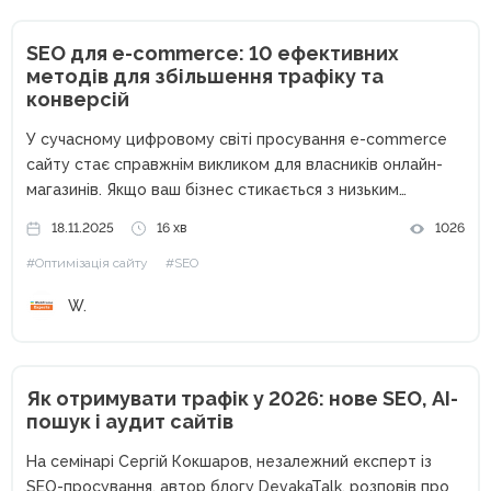
SEO для e-commerce: 10 ефективних
методів для збільшення трафіку та
конверсій
У сучасному цифровому світі просування e-commerce
сайту стає справжнім викликом для власників онлайн-
магазинів. Якщо ваш бізнес стикається з низьким
органічним трафіком, високим відсотком відмов або
18.11.2025
16 хв
1026
слабкою конверсією, то ця стаття саме для вас. Ви
#Оптимізація сайту
#SEO
можете мати ідеальний асортимент і конкурентні...
W.
Як отримувати трафік у 2026: нове SEO, AI-
пошук і аудит сайтів
На семінарі Сергій Кокшаров, незалежний експерт із
SEO-просування, автор блогу DevakaTalk, розповів про