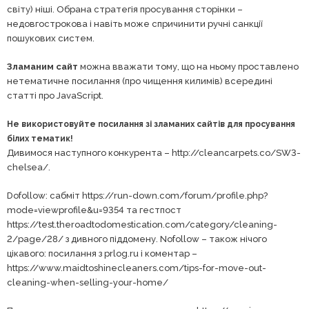
світу) ніші. Обрана стратегія просування сторінки –
недовгострокова і навіть може спричинити ручні санкції
пошукових систем.
Зламаним сайт
можна вважати тому, що на ньому проставлено
нетематичне посилання (про чищення килимів) всередині
статті про JavaScript.
Не використовуйте посилання зі зламаних сайтів для просування
білих тематик!
Дивимося наступного конкурента – http://cleancarpets.co/SW3-
chelsea/.
Dofollow: сабміт https://run-down.com/forum/profile.php?
mode=viewprofile&u=9354 та гестпост
https://test.theroadtodomestication.com/category/cleaning-
2/page/28/ з дивного піддомену. Nofollow – також нічого
цікавого: посилання з prlog.ru і коментар –
https://www.maidtoshinecleaners.com/tips-for-move-out-
cleaning-when-selling-your-home/