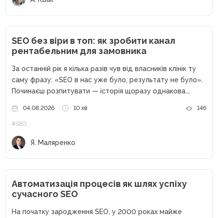
SEO без віри в топ: як зробити канал
рентабельним для замовника
За останній рік я кілька разів чув від власників клінік ту
саму фразу: «SEO в нас уже було, результату не було».
Починаєш розпитувати — історія щоразу однакова.
Підрядник щомісяця надсилав звіт: позиції ростуть,
04.08.2026
10 хв
146
трафік росте, шістдесят технічних помилок з аудиту...
#SEO
Я. Маляренко
Автоматизація процесів як шлях успіху
сучасного SEO
На початку зародження SEO, у 2000 роках майже