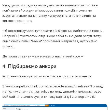
У підсумку, з огляду на низьку якість посилального в топі і не
пов'язане з його динамікою зростання позицій, можна не
звертати уваги на динаміку конкурентів, а тільки лише на
кількість посилань.
Я б рекомендувала тут почати з 3-5 якісних сабмітів на місяць.
Наприкінці третього місяця, якщо сабміти не дали результату,
підключити більш "важкі" посилання, наприклад, аутріч (1-2
штуки).
Де і коли ставити – вже знаємо, наступний крок –
4. Підбираємо анкори
Розглянемо анкор-листи все тих же трьох конкурентів:
1. www.carpetbright.uk.com/carpet-cleaning/chelsea/ З огляду
на те, яку спамну стратегію з погляду динаміки використовує
цей сайт, не дивно зустріти таку картину і в анкор-листі: