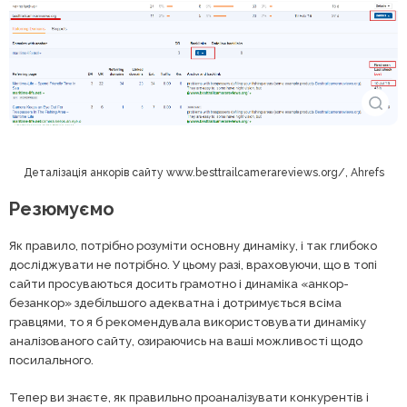
Деталізація анкорів сайту www.besttrailcamerareviews.org/, Ahrefs
Резюмуємо
Як правило, потрібно розуміти основну динаміку, і так глибоко
досліджувати не потрібно. У цьому разі, враховуючи, що в топі
сайти просуваються досить грамотно і динаміка «анкор-
безанкор» здебільшого адекватна і дотримується всіма
гравцями, то я б рекомендувала використовувати динаміку
аналізованого сайту, озираючись на ваші можливості щодо
посилального.
Тепер ви знаєте, як правильно проаналізувати конкурентів і