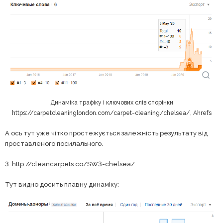
Динаміка трафіку і ключових слів сторінки
https://carpetcleaninglondon.com/carpet-cleaning/chelsea/, Ahrefs
А ось тут уже чітко простежується залежність результату від
проставленого посилального.
3. http://cleancarpets.co/SW3-chelsea/
Тут видно досить плавну динаміку: