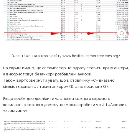
Вивантаження анкорів сайту www.besttrailcamerareviews.org/
На скрині видно, що оптимізатор не одразу ставить прямі анкори,
а використовує безанкор і розбавлені анкори.
Також варто звернути увагу, що в стовпчику «С» вказано
кількість доменів з таким анкором (1), а не посилань (2).
Якщо необхідно дослідити час появи кожного окремого
посилання з кожного домену, це можна зробити у звіті «Анкори»
таким чином: