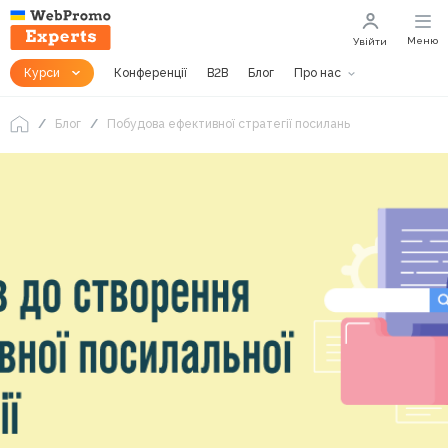
Меню
Увійти
Курси
Конференції
B2B
Блог
Про нас
Блог
Побудова ефективної стратегії посилань