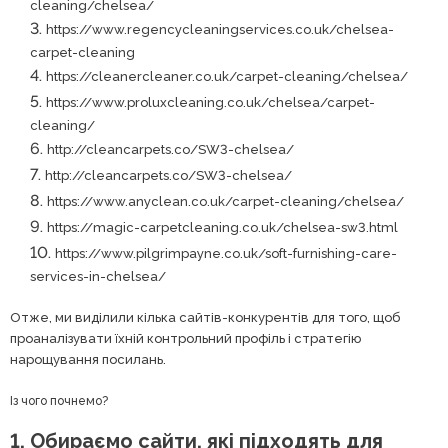
cleaning/chelsea/
https://www.regencycleaningservices.co.uk/chelsea-
carpet-cleaning
https://cleanercleaner.co.uk/carpet-cleaning/chelsea/
https://www.proluxcleaning.co.uk/chelsea/carpet-
cleaning/
http://cleancarpets.co/SW3-chelsea/
http://cleancarpets.co/SW3-chelsea/
https://www.anyclean.co.uk/carpet-cleaning/chelsea/
https://magic-carpetcleaning.co.uk/chelsea-sw3.html
https://www.pilgrimpayne.co.uk/soft-furnishing-care-
services-in-chelsea/
Отже, ми виділили кілька сайтів-конкурентів для того, щоб
проаналізувати їхній контрольний профіль і стратегію
нарощування посилань.
Із чого почнемо?
1. Обираємо сайти, які підходять для