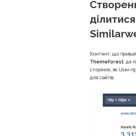
Створенн
ділитися
Similarw
Контент, що приваб
Themeforest
, де 
сторінок, як User-п
для сайтів.