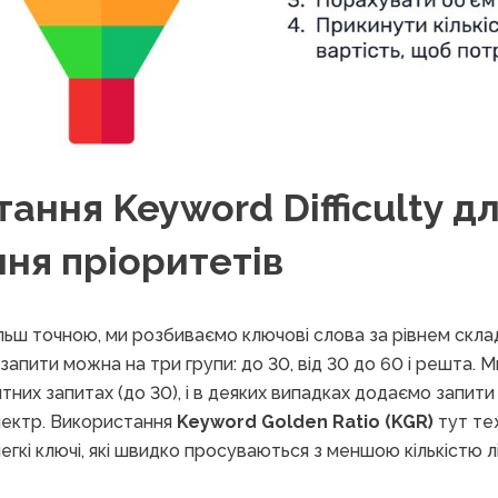
ання Keyword Difficulty д
ня пріоритетів
льш точною, ми розбиваємо ключові слова за рівнем скл
ти запити можна на три групи: до 30, від 30 до 60 і решта
тних запитах (до 30), і в деяких випадках додаємо запити
ектр. Використання
Keyword Golden Ratio (KGR)
тут те
гкі ключі, які швидко просуваються з меншою кількістю лі