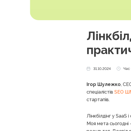
Лінкбіл
практич
31.10.2024
Час 
Ігор Шулежко
, C
спеціалістів
SEO Ш
стартапів.
Лінкбілдінг у SaaS
Моя мета сьогодні 