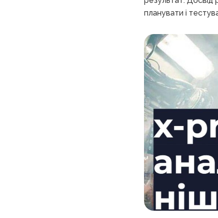
результат. Досвід 
планувати і тестув