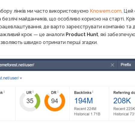
абору лінків ми часто використовуємо
Knowem.com
. Цей
 безлічі майданчиків, що особливо корисно на старті. Крі
працевлаштування, де варто зареєструвати компанію та 
важливий крок — це аналоги
Product Hunt
, які забезпеч
озволяють швидко отримати перші згадки.