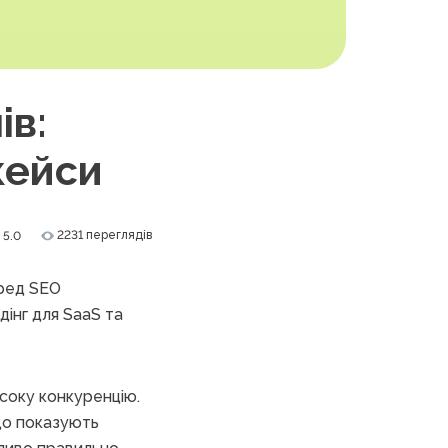
ів:
кейси
2231 переглядів
5.0
еред SEO
дінг для SaaS та
исоку конкуренцію.
що показують