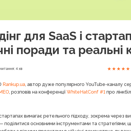
дінг для SaaS і стартап
ні поради та реальні 
читання: 4 хв
EO
Rankup.ua
, автор дуже популярного YouTube-каналу с
МЕО
, розповів на конференції
WhiteHatConf #1
про лінкбіл
 і стартапах вимагає ретельного підходу, зокрема через в
— поділитися основними інструментами та стратегіями, 