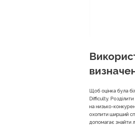
Використ
визначен
Щоб оцінка була бі
Difficulty. Розділи
на низько-конкурен
охопити ширший сп
допомагає знайти ле