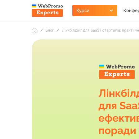
Курси
Конфер
Блог
Лінкбілдінг для SaaS і стартапів: практич