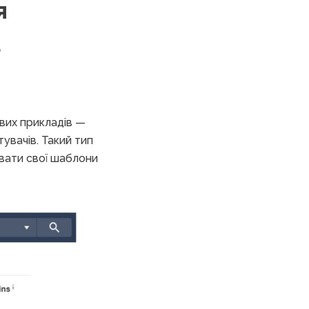
я
а
авих прикладів —
тувачів. Такий тип
увати свої шаблони