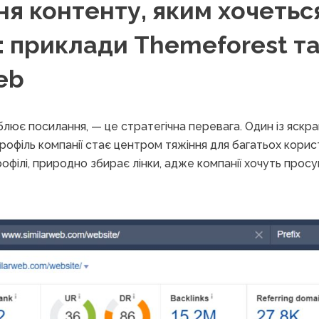
я контенту, яким хочетьс
: приклади Themeforest т
eb
лює посилання, — це стратегічна перевага. Один із яскр
профіль компанії стає центром тяжіння для багатьох корис
рофілі, природно збирає лінки, адже компанії хочуть прос