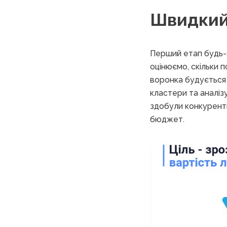
Швидкий 
Перший етап будь-я
оцінюємо, скільки п
воронка будується т
кластери та аналіз
здобули конкуренти
бюджет.