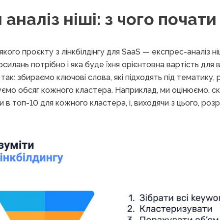
аналіз ніші: з чого почати
кого проєкту з лінкбілдінгу для SaaS — експрес-аналіз ні
осилань потрібно і яка буде їхня орієнтовна вартість для 
ак: збираємо ключові слова, які підходять під тематику, 
уємо обсяг кожного кластера. Наприклад, ми оцінюємо, ск
 в топ-10 для кожного кластера, і, виходячи з цього, ро