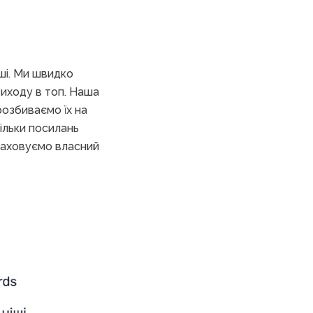
ші. Ми швидко
виходу в топ. Наша
розбиваємо їх на
ільки посилань
зраховуємо власний