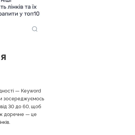
ля
адності — Keyword
. Ми зосереджуємось
 від 30 до 60, щоб
ж доречне — це
нків.