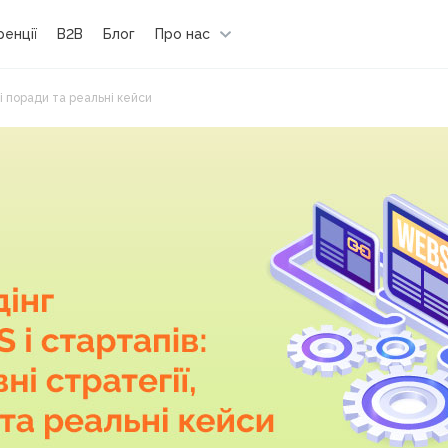
енції
B2B
Блог
Про нас
ні поради та реальні кейси