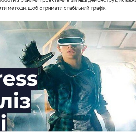
роботи з різними проектами в цій ніші демонструє, як ва
ати методи, щоб отримати стабільний трафік.