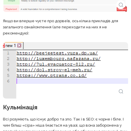
Якщо ви вперше чуєте про дорвеїв, ось кілька прикладів для
загального ознайомлення (але переходити на них я не
рекомендую):
Кульмінація
Всі розуміють, що існує добро та зло. Так і в SEO: є чорне і біле. І
чим більш «сіра» ніша (мається на увазі, що вона заборонена у