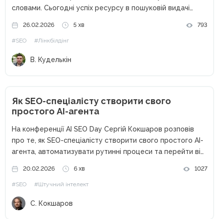
словами. Сьогодні успіх ресурсу в пошуковій видачі
критично залежить від авторитетності, яку
26.02.2026
5 хв
793
підтверджують зовнішні джерела. У цьому контексті
#SEO
#Лінкбілдінг
біржа посилань PR-X постає як комплексне рішення для...
В. Куделькін
Як SEO-спеціалісту створити свого
простого AI-агента
На конференції AI SEO Day Сергій Кокшаров розповів
про те, як SEO-спеціалісту створити свого простого AI-
агента, автоматизувати рутинні процеси та перейти від
ручного аналізу до системної роботи з даними. Чому
20.02.2026
6 хв
1027
SEO сьогодні неможливе без автоматизації Останні
#SEO
#Штучний інтелект
кілька років SEO змінилося...
С. Кокшаров