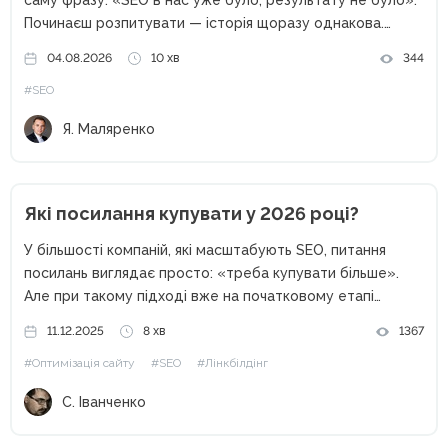
саму фразу: «SEO в нас уже було, результату не було».
Починаєш розпитувати — історія щоразу однакова.
Підрядник щомісяця надсилав звіт: позиції ростуть,
04.08.2026
10 хв
344
трафік росте, шістдесят технічних помилок з аудиту...
#SEO
Я. Маляренко
Які посилання купувати у 2026 році?
У більшості компаній, які масштабують SEO, питання
посилань виглядає просто: «треба купувати більше».
Але при такому підході вже на початковому етапі
з’являються проблеми. Частина посилань не
11.12.2025
8 хв
1367
індексується, частина не дає ефекту, а іноді позиції
#Оптимізація сайту
#SEO
#Лінкбілдінг
навіть просідають — бюджет зливається в...
С. Іванченко