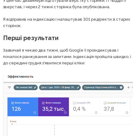
У цей час дизайнери підготували верстку сторінки, IT-відділ її
зверстав, і через 2 тижні сторінка була опублікована.
Я відправив на індексацію і налаштував 301 редіректи зі старих
сторінок.
Перші результати
Зазвичай я чекаю два тижні, щоб Google її проіндексував і
почалося ранжування за запитами. Індексація пройшла швидко, і
до середині грудня з'явилися перші кліки: