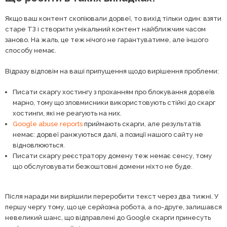
Якщо ваш контент скопіювали дорвеї, то вихід тільки один: взяти
старе ТЗ і створити унікальний контент найближчим часом
заново. На жаль, це теж нічого не гарантуватиме, але іншого
способу немає.
Відразу відповім на ваші припущення щодо вирішення проблеми:
Писати скаргу хостингу з проханням про блокування дорвеїв
марно, тому що зловмисники використовують стійкі до скарг
хостинги, які не реагують на них.
Google abuse reports
приймають скарги, але результатів
немає: дорвеї ранжуються далі, а позиції нашого сайту не
відновлюються.
Писати скаргу реєстратору домену теж немає сенсу, тому
що обслуговувати безкоштовні домени ніхто не буде.
Після наради ми вирішили переробити текст через два тижні. У
першу чергу тому, що це серйозна робота, а по-друге, залишався
невеликий шанс, що відправлені до Google скарги принесуть