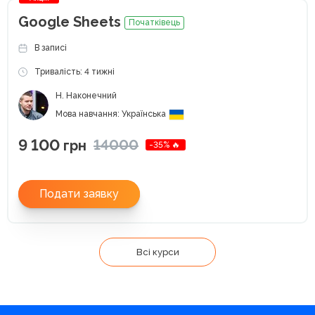
Google Sheets
Початківець
В записі
Тривалість: 4 тижні
Н. Наконечний
Мова навчання: Українська
9 100
14000
грн
-35% 🔥
Подати заявку
Всі курси