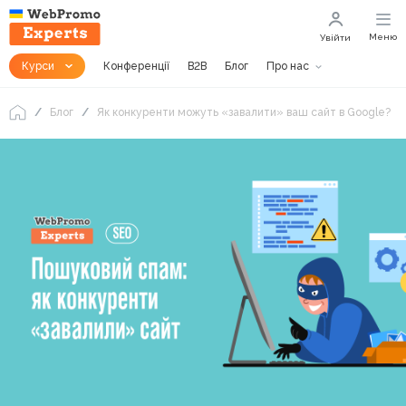
Меню
Увійти
Курси
Конференції
B2B
Блог
Про нас
Блог
Як конкуренти можуть «завалити» ваш сайт в Google?