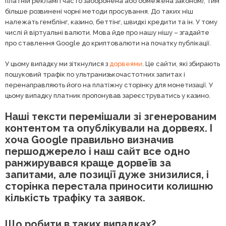
платній рекламі і часто заборонена або обмежена законом), тим
більше розвинені чорні методи просування. До таких ніш
належать гемблінг, казино, беттінг, швидкі кредити та ін. У тому
числі й віртуальні валюти. Мова йде про нашу нішу – згадайте
про ставлення Google до криптовалюти на початку публікації.
У цьому випадку ми зіткнулися з
дорвеями
. Це сайти, які збирають
пошуковий трафік по ультранизькочастотних запитах і
перенаправляють його на платіжну сторінку для монетизації. У
цьому випадку платник пропонував зареєструватись у казино.
Наші тексти перемішали зі згенерованим
контентом та опублікували на дорвеях. І
хоча Google правильно визначив
першоджерело і наш сайт все одно
ранжирувався краще дорвеїв за
запитами, але позиції дуже знизилися, і
сторінка перестала приносити колишню
кількість трафіку та заявок.
Що робити в таких випадках?