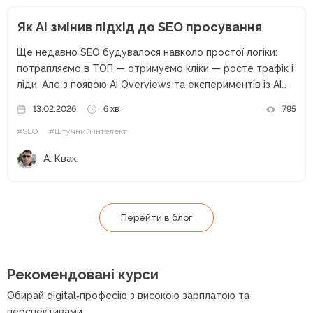
Як AI змінив підхід до SEO просування
Ще недавно SEO будувалося навколо простої логіки:
потрапляємо в ТОП — отримуємо кліки — росте трафік і
ліди. Але з появою AI Overviews та експериментів із AI
Mode ця формула почала давати збої. Користувачі все
13.02.2026
6 хв
795
частіше бачать «готову відповідь» прямо...
#SEO
#Штучний інтелект
А. Квак
Перейти в блог
Рекомендовані курси
Обирай digital‑професію з високою зарплатою та
перспективами