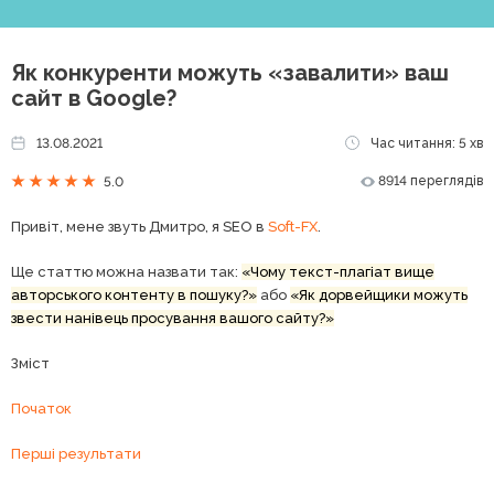
Як конкуренти можуть «завалити» ваш
сайт в Google?
13.08.2021
Час читання: 5 хв
8914 переглядів
5.0
Привіт, мене звуть Дмитро, я SEO в
Soft-FX
.
Ще статтю можна назвати так:
«Чому текст-плагіат вище
авторського контенту в пошуку?»
або
«Як дорвейщики можуть
звести нанівець просування вашого сайту?»
Зміст
Початок
Перші результати