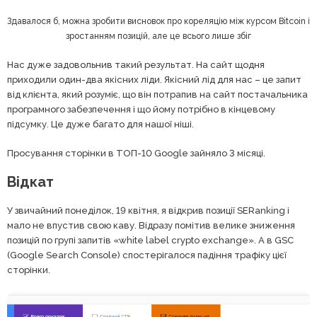
Здавалося б, можна зробити висновок про кореляцію між курсом Bitcoin і
зростанням позицій, але це всього лише збіг
Нас дуже задовольнив такий результат. На сайт щодня
приходили один-два якісних ліди. Якісний лід для нас – це запит
від клієнта, який розуміє, що він потрапив на сайт постачальника
програмного забезпечення і що йому потрібно в кінцевому
підсумку. Це дуже багато для нашої ніші.
Просування сторінки в ТОП-10 Google зайняло 3 місяці.
Відкат
У звичайний понеділок, 19 квітня, я відкрив позиції SERanking і
мало не впустив свою каву. Відразу помітив велике зниження
позицій по групі запитів «white label crypto exchange». А в GSC
(Google Search Console) спостерігалося падіння трафіку цієї
сторінки.