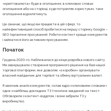
«криптовалюта» буде в оголошенні, в ключових словах
оголошення або на сторінці, куди потрапляє користувач, таке
оголошення відхилятимуть.
Це означає, що якщо ви працюєте в цій сфері, то
найефективніший спосіб пробитися на першу сторінку Google –
SEO (органічне просування). Робити контент краще конкурентів
і займатися його активним просуванням.
Початок
Грудень 2020-го. Наближалася до кінця розробка нового сайту.
Ми завершували створення програмного рішення на базі нашої
торгової платформи, яке дозволяє «з коробки» організувати
власний майданчик для торгівлі та обміну віртуальних валют.
Я закінчив аналіз конкурентів, склав ядро ​​з ключовими словами і
одне з найбільш докладних ТЗ (технічне завдання) на текст.
Обговорили з контент-відділом, і вони забрали ТЗ у
виробництво.