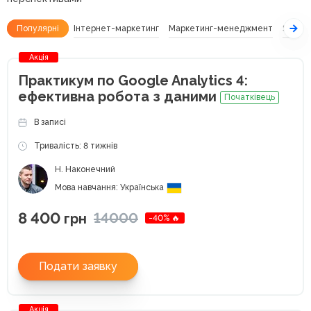
Популярні
Інтернет-маркетинг
Маркетинг-менеджмент
SEO
Акція
Практикум по Google Analytics 4:
ефективна робота з даними
Початківець
В записі
Тривалість: 8 тижнів
Н. Наконечний
Мова навчання: Українська
8 400
14000
грн
-40% 🔥
Подати заявку
Акція