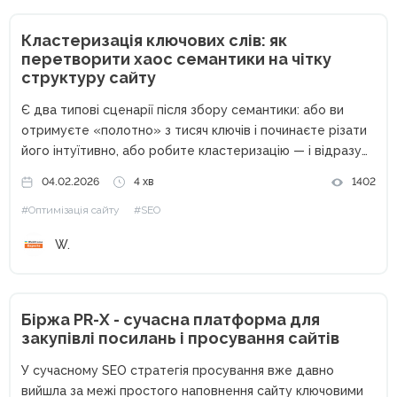
Кластеризація ключових слів: як
перетворити хаос семантики на чітку
структуру сайту
Є два типові сценарії після збору семантики: або ви
отримуєте «полотно» з тисяч ключів і починаєте різати
його інтуїтивно, або робите кластеризацію — і відразу
бачите структуру майбутніх сторінок, інтент,
04.02.2026
4 хв
1402
пріоритети, ризики канібалізації. Кластеризація ключових
#Оптимізація сайту
#SEO
слів — це не «ще...
W.
Біржа PR-X - сучасна платформа для
закупівлі посилань і просування сайтів
У сучасному SEO стратегія просування вже давно
вийшла за межі простого наповнення сайту ключовими