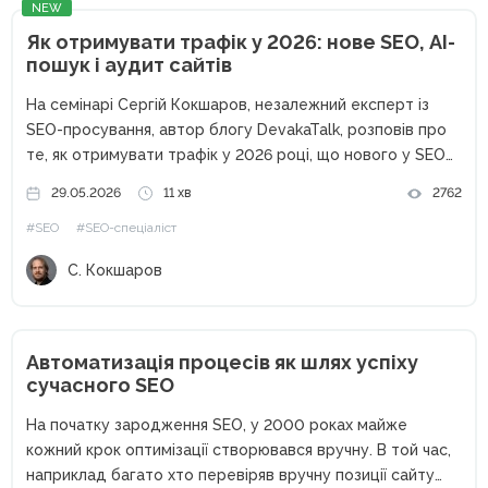
NEW
Як отримувати трафік у 2026: нове SEO, AI-
пошук і аудит сайтів
На семінарі Сергій Кокшаров, незалежний експерт із
SEO-просування, автор блогу DevakaTalk, розповів про
те, як отримувати трафік у 2026 році, що нового у SEO
та як змінюється пошук під впливом штучного інтелекту.
29.05.2026
11 хв
2762
Від класичного SEO до сучасного пошуку Останніми
#SEO
#SEO-спеціаліст
роками...
С. Кокшаров
Автоматизація процесів як шлях успіху
сучасного SEO
На початку зародження SEO, у 2000 роках майже
кожний крок оптимізації створювався вручну. В той час,
наприклад багато хто перевіряв вручну позиції сайту