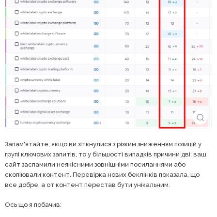
Запам'ятайте, якщо ви зіткнулися з різким зниженням позицій у
групі ключових запитів, то у більшості випадків причини дві: ваш
сайт заспамили неякісними зовнішніми посиланнями або
скопіювали контент. Перевірка нових беклінків показала, що
все добре, а от контент перестав бути унікальним.
Ось що я побачив: