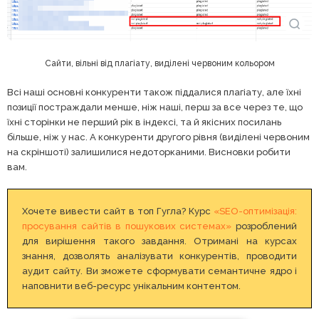
Сайти, вільні від плагіату, виділені червоним кольором
Всі наші основні конкуренти також піддалися плагіату, але їхні
позиції постраждали менше, ніж наші, перш за все через те, що
їхні сторінки не перший рік в індексі, та й якісних посилань
більше, ніж у нас. А конкуренти другого рівня (виділені червоним
на скріншоті) залишилися недоторканими. Висновки робити
вам.
Хочете вивести сайт в топ Гугла? Курс
«SEO-оптимізація:
просування сайтів в пошукових системах»
розроблений
для вирішення такого завдання. Отримані на курсах
знання, дозволять аналізувати конкурентів, проводити
аудит сайту. Ви зможете сформувати семантичне ядро і
наповнити веб-ресурс унікальним контентом.