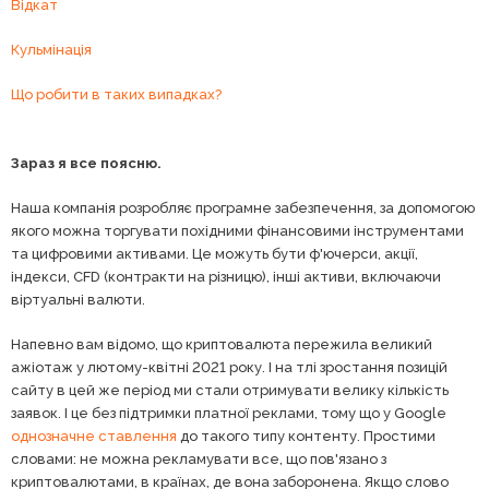
Відкат
Кульмінація
Що робити в таких випадках?
Зараз я все поясню.
Наша компанія розробляє програмне забезпечення, за допомогою
якого можна торгувати похідними фінансовими інструментами
та цифровими активами. Це можуть бути ф'ючерси, акції,
індекси, CFD (контракти на різницю), інші активи, включаючи
віртуальні валюти.
Напевно вам відомо, що криптовалюта пережила великий
ажіотаж у лютому-квітні 2021 року. І на тлі зростання позицій
сайту в цей же період ми стали отримувати велику кількість
заявок. І це без підтримки платної реклами, тому що у Google
однозначне ставлення
до такого типу контенту. Простими
словами: не можна рекламувати все, що пов'язано з
криптовалютами, в країнах, де вона заборонена. Якщо слово