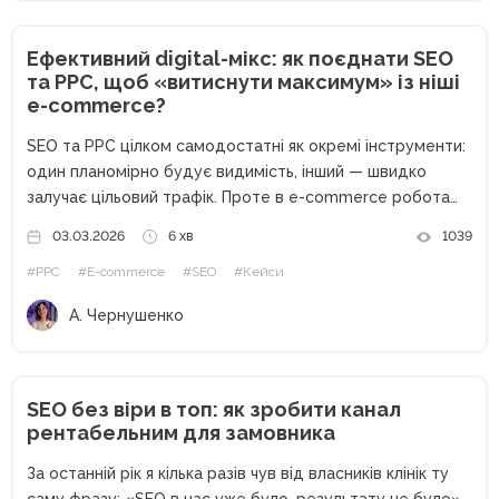
Ефективний digital-мікс: як поєднати SEO
та PPC, щоб «витиснути максимум» із ніші
e-commerce?
SEO та PPC цілком самодостатні як окремі інструменти:
один планомірно будує видимість, інший — швидко
залучає цільовий трафік. Проте в e-commerce робота
цих каналів як ізольованих одиниць часто обмежує
03.03.2026
6 хв
1039
загальний результат. На прикладі кейсу Webpromo та
#PPC
#E-commerce
#SEO
#Кейси
Samsung Experience Store розберемо,...
А. Чернушенко
SEO без віри в топ: як зробити канал
рентабельним для замовника
За останній рік я кілька разів чув від власників клінік ту