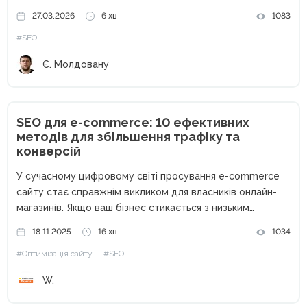
або аналізував статистику. Зараз більшість таких
27.03.2026
6 хв
1083
функцій автоматизовано великими компаніями по типу
#SEO
Ahrefs, Semrush або Serpstat. І...
Є. Молдовану
SEO для e-commerce: 10 ефективних
методів для збільшення трафіку та
конверсій
У сучасному цифровому світі просування e-commerce
сайту стає справжнім викликом для власників онлайн-
магазинів. Якщо ваш бізнес стикається з низьким
органічним трафіком, високим відсотком відмов або
18.11.2025
16 хв
1034
слабкою конверсією, то ця стаття саме для вас. Ви
#Оптимізація сайту
#SEO
можете мати ідеальний асортимент і конкурентні...
W.