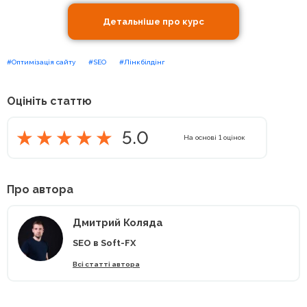
Детальніше про курс
#Оптимізація сайту
#SEO
#Лінкбілдінг
Оцініть статтю
5.0
На основі
1
оцінок
Про автора
Дмитрий Коляда
SEO в Soft-FX
Всі статті автора