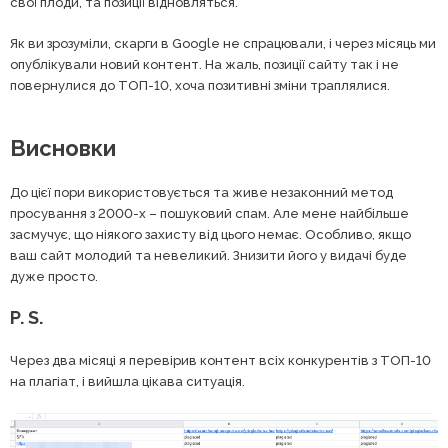
свої плоди, та позиції відновляться.
Як ви зрозуміли, скарги в Google не спрацювали, і через місяць ми
опублікували новий контент. На жаль, позиції сайту так і не
повернулися до ТОП-10, хоча позитивні зміни траплялися.
Висновки
До цієї пори використовується та живе незаконний метод
просування з 2000-х – пошуковий спам. Але мене найбільше
засмучує, що ніякого захисту від цього немає. Особливо, якщо
ваш сайт молодий та невеликий. Знизити його у видачі буде
дуже просто.
P. S.
Через два місяці я перевірив контент всіх конкурентів з ТОП-10
на плагіат, і вийшла цікава ситуація.