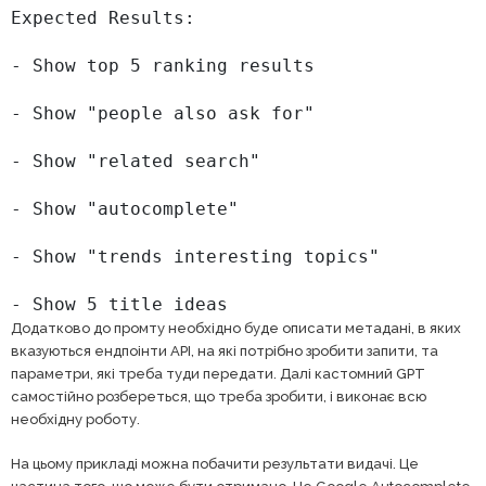
Expected Results:

- Show top 5 ranking results

- Show "people also ask for"

- Show "related search"

- Show "autocomplete"

- Show "trends interesting topics"

- Show 5 title ideas
Додатково до промту необхідно буде описати метадані, в яких
вказуються ендпоінти API, на які потрібно зробити запити, та
параметри, які треба туди передати. Далі кастомний GPT
самостійно розбереться, що треба зробити, і виконає всю
необхідну роботу.
На цьому прикладі можна побачити результати видачі. Це