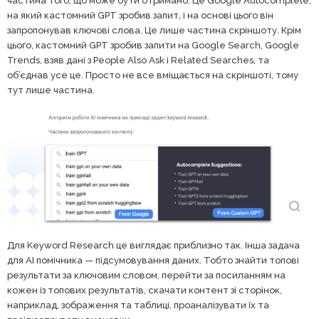
частина того, що може бути отримано. Це Google Autocomplete,
на який кастомний GPT зробив запит, і на основі цього він
запропонував ключові слова. Це лише частина скріншоту. Крім
цього, кастомний GPT зробив запити на Google Search, Google
Trends, взяв дані з People Also Ask і Related Searches, та
об’єднав усе це. Просто не все вміщається на скріншоті, тому
тут лише частина.
Для Keyword Research це виглядає приблизно так. Інша задача
для AI помічника — підсумовування даних. Тобто знайти топові
результати за ключовим словом, перейти за посиланням на
кожен із топових результатів, скачати контент зі сторінок,
наприклад, зображення та таблиці, проаналізувати їх та