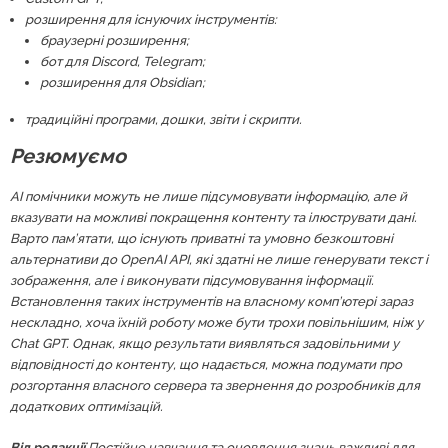
розширення для існуючих інструментів:
браузерні розширення;
бот для Discord, Telegram;
розширення для Obsidian;
традиційні програми, дошки, звіти і скрипти.
Резюмуємо
AI помічники можуть не лише підсумовувати інформацію, але й
вказувати на можливі покращення контенту та ілюструвати дані.
Варто пам’ятати, що існують приватні та умовно безкоштовні
альтернативи до OpenAI API, які здатні не лише генерувати текст і
зображення, але і виконувати підсумовування інформації.
Встановлення таких інструментів на власному комп’ютері зараз
нескладно, хоча їхній роботу може бути трохи повільнішим, ніж у
Chat GPT. Однак, якщо результати виявляться задовільними у
відповідності до контенту, що надається, можна подумати про
розгортання власного сервера та звернення до розробників для
додаткових оптимізацій.
Від редакції.
Постійне навчання та оновлення знань важливі для