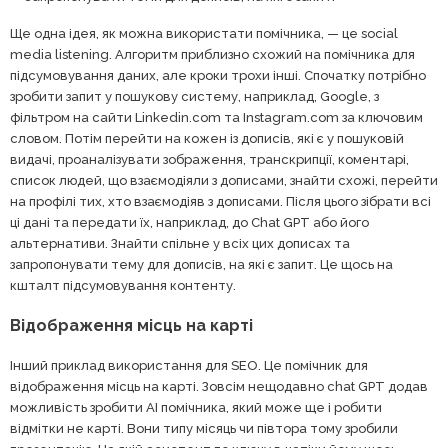
Ще одна ідея, як можна використати помічника, — це social
media listening. Алгоритм приблизно схожий на помічника для
підсумовування даних, але кроки трохи інші. Спочатку потрібно
зробити запит у пошукову систему, наприклад, Google, з
фільтром на сайти Linkedin.com та Instagram.com за ключовим
словом. Потім перейти на кожен із дописів, які є у пошуковій
видачі, проаналізувати зображення, транскрипції, коментарі,
список людей, що взаємодіяли з дописами, знайти схожі, перейти
на профілі тих, хто взаємодіяв з дописами. Після цього зібрати всі
ці дані та передати їх, наприклад, до Chat GPT або його
альтернативи. Знайти спільне у всіх цих дописах та
запропонувати тему для дописів, на які є запит. Це щось на
кшталт підсумовування контенту.
Відображення місць на карті
Інший приклад використання для SEO. Це помічник для
відображення місць на карті. Зовсім нещодавно chat GPT додав
можливість зробити АІ помічника, який може ще і робити
відмітки не карті. Вони типу місяць чи півтора тому зробили