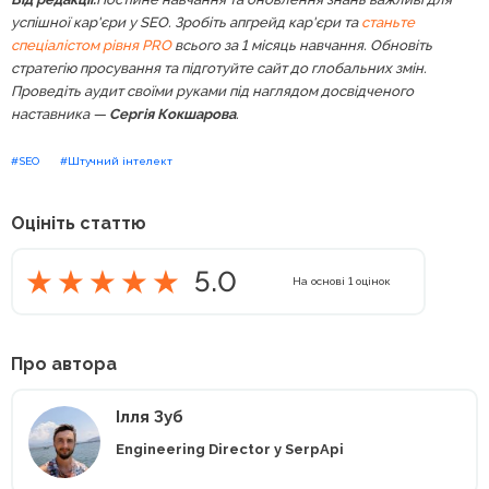
успішної кар'єри у SEO. Зробіть апгрейд кар'єри та
станьте
спеціалістом рівня PRO
всього за 1 місяць навчання. Обновіть
стратегію просування та підготуйте сайт до глобальних змін.
Проведіть аудит своїми руками під наглядом досвідченого
наставника —
Сергія Кокшарова
.
#SEO
#Штучний інтелект
Оцініть статтю
5.0
На основі
1
оцінок
Про автора
Ілля Зуб
Engineering Director у SerpApi