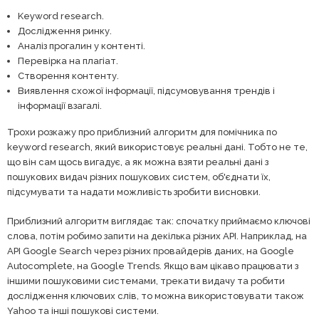
Keyword research.
Дослідження ринку.
Аналіз прогалин у контенті.
Перевірка на плагіат.
Створення контенту.
Виявлення схожої інформації, підсумовування трендів і
інформації взагалі.
Трохи розкажу про приблизний алгоритм для помічника по
keyword research, який використовує реальні дані. Тобто не те,
що він сам щось вигадує, а як можна взяти реальні дані з
пошукових видач різних пошукових систем, об'єднати їх,
підсумувати та надати можливість зробити висновки.
Приблизний алгоритм виглядає так: спочатку приймаємо ключові
слова, потім робимо запити на декілька різних API. Наприклад, на
API Google Search через різних провайдерів даних, на Google
Autocomplete, на Google Trends. Якщо вам цікаво працювати з
іншими пошуковими системами, трекати видачу та робити
дослідження ключових слів, то можна використовувати також
Yahoo та інші пошукові системи.