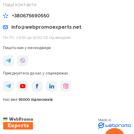
Наші контакти
+380675690550
info@webpromoexperts.net
Пн-Пт: з 9:00 до 19:00 Cб, Нд вихідний
Пишіть нам у месенджери
Приєднуйтесь до нас у соцмережах
Нас вже
95000 підписників
Made in