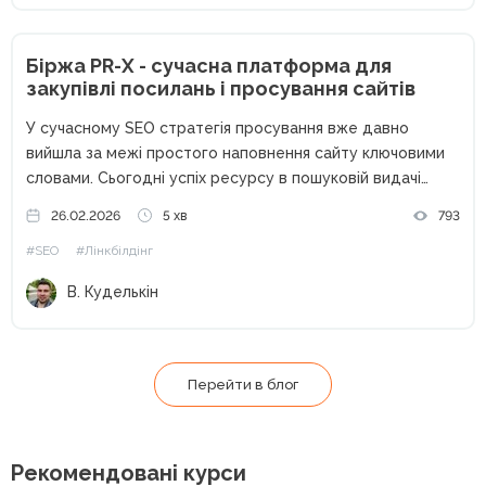
Біржа PR-X - сучасна платформа для
закупівлі посилань і просування сайтів
У сучасному SEO стратегія просування вже давно
вийшла за межі простого наповнення сайту ключовими
словами. Сьогодні успіх ресурсу в пошуковій видачі
критично залежить від авторитетності, яку
26.02.2026
5 хв
793
підтверджують зовнішні джерела. У цьому контексті
#SEO
#Лінкбілдінг
біржа посилань PR-X постає як комплексне рішення для...
В. Куделькін
Перейти в блог
Рекомендовані курси