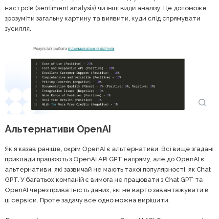
настроїв (sentiment analysis) чи інші види аналізу. Це допоможе
зрозуміти загальну картину та виявити, куди слід спрямувати
зусилля.
Альтернативи OpenAI
Як я казав раніше, окрім OpenAI є альтернативи. Всі вище згадані
приклади працюють з OpenAI API GPT напряму, але до OpenAI є
альтернативи, які зазвичай не мають такої популярності, як Chat
GPT. У багатьох компаній є вимога не працювати з Chat GPT та
OpenAI через приватність даних, які не варто завантажувати в
ці сервіси. Проте задачу все одно можна вирішити.