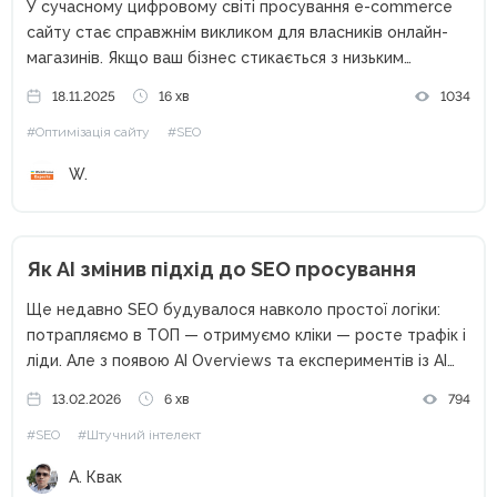
У сучасному цифровому світі просування e-commerce
сайту стає справжнім викликом для власників онлайн-
магазинів. Якщо ваш бізнес стикається з низьким
органічним трафіком, високим відсотком відмов або
18.11.2025
16 хв
1034
слабкою конверсією, то ця стаття саме для вас. Ви
#Оптимізація сайту
#SEO
можете мати ідеальний асортимент і конкурентні...
W.
Як AI змінив підхід до SEO просування
Ще недавно SEO будувалося навколо простої логіки:
потрапляємо в ТОП — отримуємо кліки — росте трафік і
ліди. Але з появою AI Overviews та експериментів із AI
Mode ця формула почала давати збої. Користувачі все
13.02.2026
6 хв
794
частіше бачать «готову відповідь» прямо...
#SEO
#Штучний інтелект
А. Квак