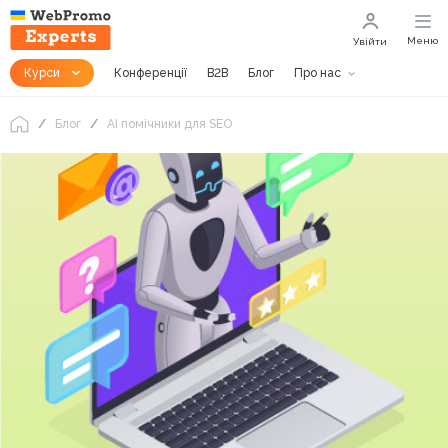
Меню
Увійти
Курси
Конференції
B2B
Блог
Про нас
Блог
АІ помічники для SEO