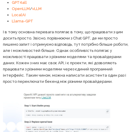
GPT4all
OpenLLM
/
vLLM
LocalAI
Llama-GPT
І в тому основна перевага полягає в тому, що працювати з цим
досить просто. Звісно, порівнюючи з Chat GPT, де ми просто
пишемо запит і отримуємо відповідь, тут потрібно більше роботи,
але і можливостей більше. Однак особливість полягає у
можливості працювати з різними моделями та провайдерами
даних. Кожен з них має своє API, і є проекти, які дозволяють
працювати з різними моделями через єдиний програмний
інтерфейс. Таким чином, можна написати асистента один раз і
просто переключати бекенд між різними провайдерами.