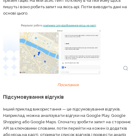
презентацію. На якій асистент по ключу в чатіки йому щось
пишуть і воно робить запит на якісь api. Потім виводить дані на
основі цього.
Посилання
Підсумовування відгуків
Інший приклад використання — це підсумовування відгуків.
Наприклад, можна аналізувати відгуки на Google Play, Google
Shopping або Google Maps. Спочатку зробити запит на стороннє
API за ключовими словами, потім перейти на кожен із додатків
або місць на карті, отримати список відгуків і провести аналіз