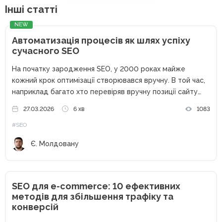
Інші статті
NEW
Автоматизація процесів як шлях успіху
сучасного SEO
На початку зародження SEO, у 2000 роках майже
кожний крок оптимізації створювався вручну. В той час,
наприклад багато хто перевіряв вручну позиції сайту
або аналізував статистику. Зараз більшість таких
27.03.2026
6 хв
1083
функцій автоматизовано великими компаніями по типу
#SEO
Ahrefs, Semrush або Serpstat. І...
Є. Молдовану
SEO для e-commerce: 10 ефективних
методів для збільшення трафіку та
конверсій