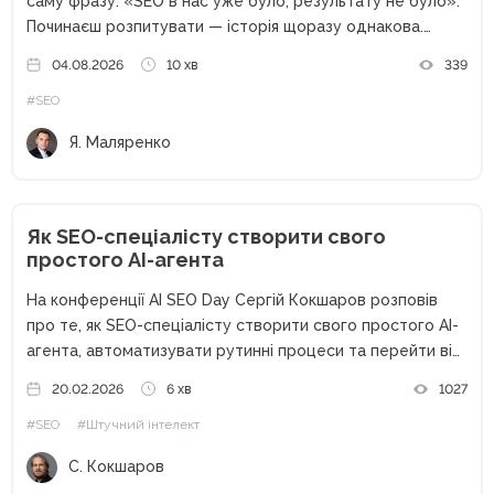
саму фразу: «SEO в нас уже було, результату не було».
Починаєш розпитувати — історія щоразу однакова.
Підрядник щомісяця надсилав звіт: позиції ростуть,
04.08.2026
10 хв
339
трафік росте, шістдесят технічних помилок з аудиту...
#SEO
Я. Маляренко
Як SEO-спеціалісту створити свого
простого AI-агента
На конференції AI SEO Day Сергій Кокшаров розповів
про те, як SEO-спеціалісту створити свого простого AI-
агента, автоматизувати рутинні процеси та перейти від
ручного аналізу до системної роботи з даними. Чому
20.02.2026
6 хв
1027
SEO сьогодні неможливе без автоматизації Останні
#SEO
#Штучний інтелект
кілька років SEO змінилося...
С. Кокшаров