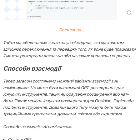
Посилання
Тобто під «бекендом» я маю на увазі модель, яка під капотом
здійснює переключення та перевірку того, як вона буде працювати.
Її можна розгорнути локально або на ваших продакшн серверах.
Способи взаємодії
Тепер загалом розглянемо можливі варіанти взаємодії з AI
помічниками. Це може бути кастомний GPT, розширення для
існуючих інструментів, таких як браузерні розширення або чат-
боти. Також можуть існувати розширення для Obsidian, Zapier або
подібних інструментів. Додатки цього типу можуть бути також
традиційними програмами, дошками, звітами або скриптами.
Способи взаємодії з AI помічником:
Custom GPT;