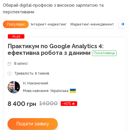
Обирай digital‑професію з високою зарплатою та
перспективами
Популярні
Інтернет-маркетинг
Маркетинг-менеджмент
SEO
Акція
Практикум по Google Analytics 4:
ефективна робота з даними
Початківець
В записі
Тривалість: 8 тижнів
Н. Наконечний
Мова навчання: Українська
8 400
14000
грн
-40% 🔥
Подати заявку