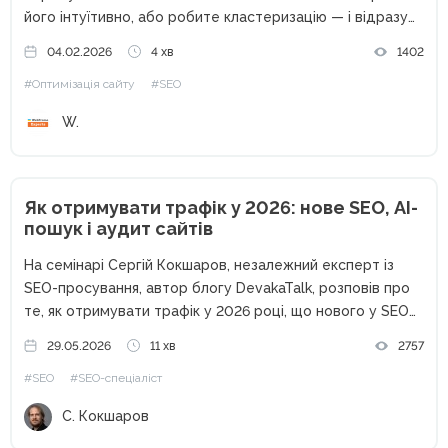
його інтуїтивно, або робите кластеризацію — і відразу
бачите структуру майбутніх сторінок, інтент,
04.02.2026
4 хв
1402
пріоритети, ризики канібалізації. Кластеризація ключових
#Оптимізація сайту
#SEO
слів — це не «ще...
W.
Як отримувати трафік у 2026: нове SEO, AI-
пошук і аудит сайтів
На семінарі Сергій Кокшаров, незалежний експерт із
SEO-просування, автор блогу DevakaTalk, розповів про
те, як отримувати трафік у 2026 році, що нового у SEO
та як змінюється пошук під впливом штучного інтелекту.
29.05.2026
11 хв
2757
Від класичного SEO до сучасного пошуку Останніми
#SEO
#SEO-спеціаліст
роками...
С. Кокшаров