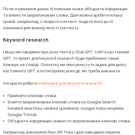
Після отримання даних AI помічник може об'єднати інформацію
та вивести запропоновані слова. Далі можна зробити кілька
кроків, наприклад, створити контент, подати його до AI
помічника для аналізу якості контенту.
Keyword research
І якщо ми говоримо про асистента у Chat GPT, тобто кастомний
GPT, то промт для keyword research буде приблизно такий
(показує на слайд). Спочатку ми описуємо суть задачі для цього
кастомного GPT, а потім прописуємо дії, які треба виконати.
Алгоритм роботи
помічника для keyword research
:
Прийняти ключові слова.
Знайти запропоновані ключові слова на Google Search
(related searches, related questions), Google Autocomplete,
Google Trends.
Обʼєднати інформацію і вивести запропоновані ключові слова.
Наприклад, виконуємо Run API Tries і далі наводимо перелік