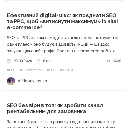
Ефективний digital-мікс: як поєднати SEO
та PPC, щоб «витиснути максимум» із ніші
e-commerce?
SEO та PPC цілком самодостатні як окремі інструменти:
один планомірно будує видимість, інший — швидко
залучає цільовий трафік. Проте в e-commerce робота
цих каналів як ізольованих одиниць часто обмежує
03.03.2026
6 хв
1039
загальний результат. На прикладі кейсу Webpromo та
#PPC
#E-commerce
#SEO
#Кейси
Samsung Experience Store розберемо,...
А. Чернушенко
SEO без віри в топ: як зробити канал
рентабельним для замовника
За останній рік я кілька разів чув від власників клінік ту