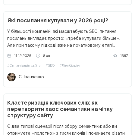
Які посилання купувати у 2026 році?
У більшості компаній, які масштабують SEO, питання
посилань виглядає просто: «треба купувати більше».
Але при такому підході вже на початковому етапі
з’являються проблеми. Частина посилань не
11.12.2025
8 хв
1367
індексується, частина не дає ефекту, а іноді позиції
#Оптимізація сайту
#SEO
#Лінкбілдінг
навіть просідають — бюджет зливається в...
С. Іванченко
Кластеризація ключових слів: як
перетворити хаос семантики на чітку
структуру сайту
Є два типові сценарії після збору семантики: або ви
отримуєте «полотно» з тисяч ключів і починаєте різати