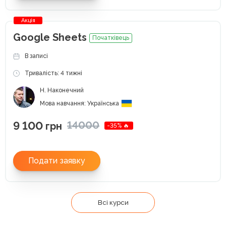
Акція
Google Sheets
Початківець
В записі
Тривалість: 4 тижні
Н. Наконечний
Мова навчання: Українська
9 100
14000
грн
-35% 🔥
Подати заявку
Всі курси