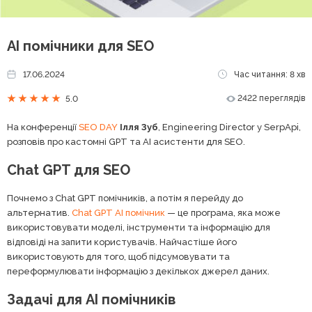
АІ помічники для SEO
17.06.2024
Час читання: 8 хв
2422 переглядів
5.0
На конференції
SEO DAY
Ілля Зуб
, Engineering Director у SerpApi,
розповів про кастомні GPT та AI асистенти для SEO.
Chat GPT для SEO
Почнемо з Chat GPT помічників, а потім я перейду до
альтернатив.
Chat GPT AI помічник
— це програма, яка може
використовувати моделі, інструменти та інформацію для
відповіді на запити користувачів. Найчастіше його
використовують для того, щоб підсумовувати та
переформулювати інформацію з декількох джерел даних.
Задачі для AI помічників