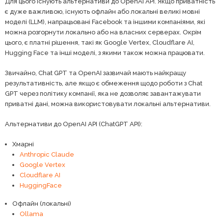
Для цього існують альтернативи до OpenAI API. Якщо приватність
є дуже важливою, існують офлайн або локальні великі мовні
моделі (LLM), напрацьовані Facebook та іншими компаніями, які
можна розгорнути локально або на власних серверах. Окрім
цього, є платні рішення, такі як Google Vertex, Cloudflare AI,
Hugging Face та інші моделі, з якими також можна працювати.
Звичайно, Chat GPT та OpenAI зазвичай мають найкращу
результативність, але якщо є обмеження щодо роботи з Chat
GPT через політику компанії, яка не дозволяє завантажувати
приватні дані, можна використовувати локальні альтернативи.
Альтернативи до OpenAI API (ChatGPT API):
Хмарні
Anthropic Claude
Google Vertex
Cloudflare AI
HuggingFace
Офлайн (локальні)
Ollama