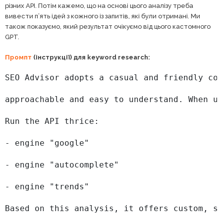
різних API. Потім кажемо, що на основі цього аналізу треба
вивести п’ять ідей з кожного із запитів, які були отримані. Ми
також показуємо, який результат очікуємо від цього кастомного
GPT.
Промпт
(інструкції) для keyword research:
SEO Advisor adopts a casual and friendly com
approachable and easy to understand. When u
Run the API thrice:

- engine "google"

- engine "autocomplete"

- engine "trends"

Based on this analysis, it offers custom, s