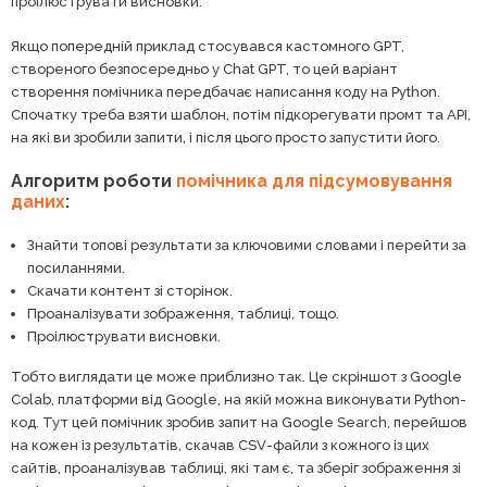
проілюструвати висновки.
Якщо попередній приклад стосувався кастомного GPT,
створеного безпосередньо у Chat GPT, то цей варіант
створення помічника передбачає написання коду на Python.
Спочатку треба взяти шаблон, потім підкорегувати промт та API,
на які ви зробили запити, і після цього просто запустити його.
Алгоритм роботи
помічника для підсумовування
даних
:
Знайти топові результати за ключовими словами і перейти за
посиланнями.
Скачати контент зі сторінок.
Проаналізувати зображення, таблиці, тощо.
Проілюструвати висновки.
Тобто виглядати це може приблизно так. Це скріншот з Google
Colab, платформи від Google, на якій можна виконувати Python-
код. Тут цей помічник зробив запит на Google Search, перейшов
на кожен із результатів, скачав CSV-файли з кожного із цих
сайтів, проаналізував таблиці, які там є, та зберіг зображення зі