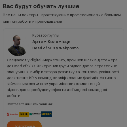
Вас будут обучать лучшие
Все наши лекторы - практикующие профессионалы с большим
опытом работы и преподавания
Куратор группы
Артем Коломієць
Head of SEO у Webpromo
Спеціаліст у digital-маркетингу, пройшов шлях від стажера
до Head of SEO. Як керівник групи відповідає за стратегічне
планування, вибір вектора розвитку та контроль успішності
досягнення KPI у команді кваліфікованих фахівців. Активно
займається розвитком управлінських компетенцій,
відповідає за розбудову ефективної моделі командної
роботи.
Работал с такими компаниями:
Подробнее