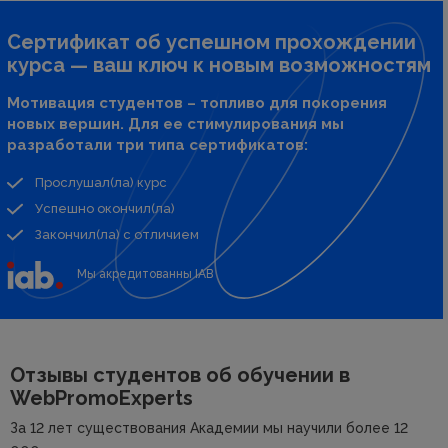
Сертификат об успешном прохождении
курса — ваш ключ к новым возможностям
Мотивация студентов – топливо для покорения
новых вершин. Для ее стимулирования мы
разработали три типа сертификатов:
Прослушал(ла) курс
Успешно окончил(ла)
Закончил(ла) с отличием
Мы акредитованны IAB
Отзывы студентов об
обучении в
WebPromoExperts
За 12 лет существования Академии мы научили более 12