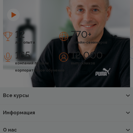
12
770+
лет опыта
онлайн-семинаров
165
12 000
компаний прошли
выпускников
корпоративное обучение
Все курсы
Информация
О нас