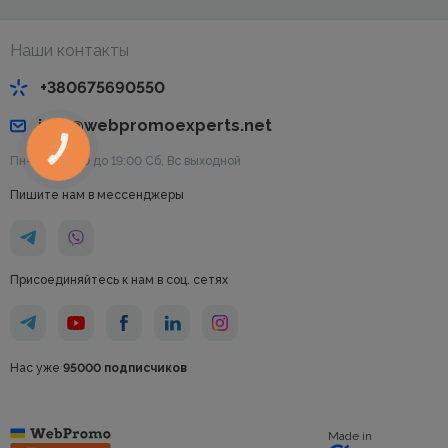
Наши контакты
+380675690550
info@webpromoexperts.net
КНОПКА
СВЯЗИ
Пн-Пт: с 9:00 до 19:00 Cб, Вс выходной
Пишите нам в мессенджеры
Присоединяйтесь к нам в соц. сетях
Нас уже
95000 подписчиков
Made in