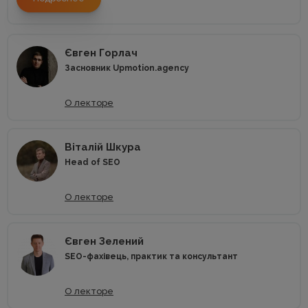
Євген Горлач
Засновник Upmotion.agency
О лекторе
Віталій Шкура
Head of SEO
О лекторе
Євген Зелений
SEO-фахівець, практик та консультант
О лекторе