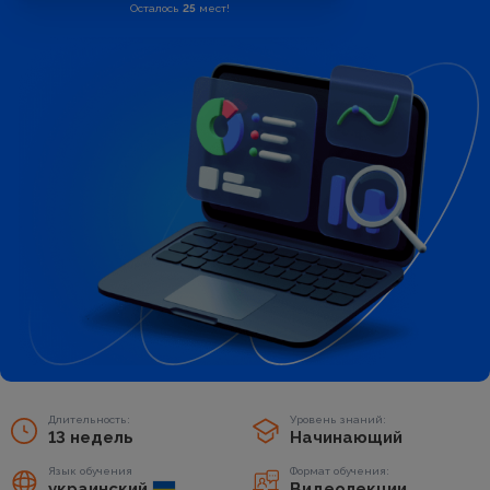
Осталось
25
мест!
Длительность:
Уровень знаний:
13 недель
Начинающий
Язык обучения
Формат обучения:
украинский
Видеолекции