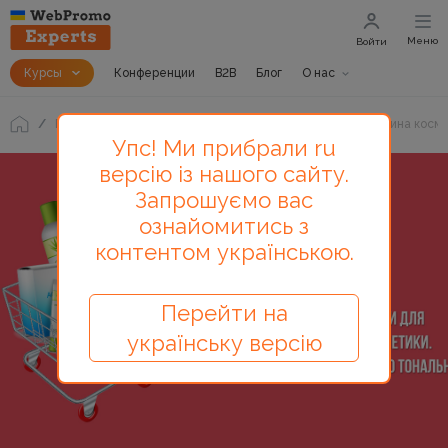
Меню
Войти
Курсы
Конференции
B2B
Блог
О нас
Блог
Экспертные комментарии для интернет-магазина косме
Упс! Ми прибрали ru
версію із нашого сайту.
Запрошуємо вас
ознайомитись з
контентом українською.
Перейти на
українську версію