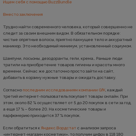
Ищем себя с помощью BuzzBundle
Вместо заключения
Трудно найти современного человека, который совершенно не
следит за своим внешним видом. В обязательном порядке:
чистые опрятные волосы, приятно пахнущее тело и аккуратный
маникюр. Это необходимый минимум, установленный социумом.
Шампуни, лосьоны, дезодоранты, гели, крема… Раньше люди
тратили на приобретение товаров гигиены и красоты много
времени. Сейчас же достаточно просто зайти на сайт,
добавить в корзину нужные товары и ожидать доставку.
Согласно
последним исследованиям компании GfK
, каждый
третий интернет-пользователь покупает товары онлайн. При
этом, около 82 % осуществляет от 5 до 20 покупок в сети за год,
а еще 17 % – более 20. На косметические товары и
парфюмерию приходится 37 % покупок.
Если обратиться к
Яндекс.Вордстат
с анализом запроса
«интернет-магазин косметики», то получим цифру в 118 180