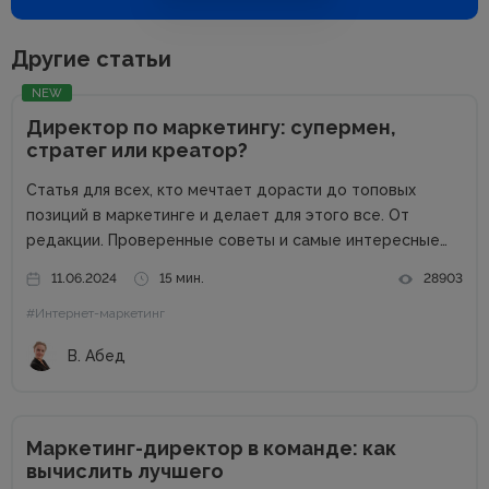
Другие статьи
NEW
Директор по маркетингу: супермен,
стратег или креатор?
Статья для всех, кто мечтает дорасти до топовых
позиций в маркетинге и делает для этого все. От
редакции. Проверенные советы и самые интересные
кейсы собрали для вас в одном месте! Подписывайтесь
11.06.2024
15 мин.
28903
на наш телеграм-канал и получайте каждую неделю
#Интернет-маркетинг
новую порцию...
В. Абед
Маркетинг-директор в команде: как
вычислить лучшего