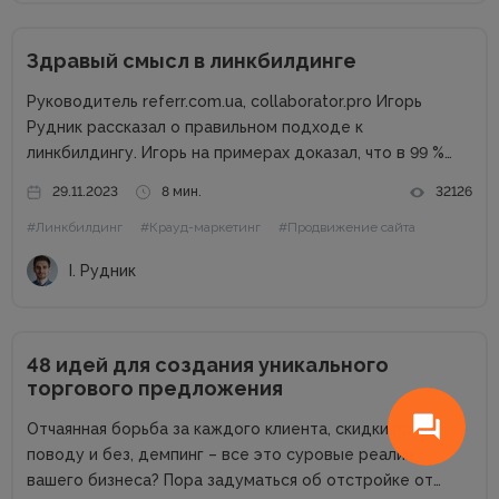
Здравый смысл в линкбилдинге
Руководитель referr.com.ua, collaborator.pro Игорь
Рудник рассказал о правильном подходе к
линкбилдингу. Игорь на примерах доказал, что в 99 %
случаях PBN не нужны. Основные методы линкбилдинга
29.11.2023
8 мин.
32126
Сайты можно продвигать множеством способов, среди
#Линкбилдинг
#Крауд-маркетинг
#Продвижение сайта
которых есть и PBN. При этом PBN разделяются...
І. Рудник
48 идей для создания уникального
торгового предложения
Отчаянная борьба за каждого клиента, скидки по
поводу и без, демпинг – все это суровые реалии
вашего бизнеса? Пора задуматься об отстройке от