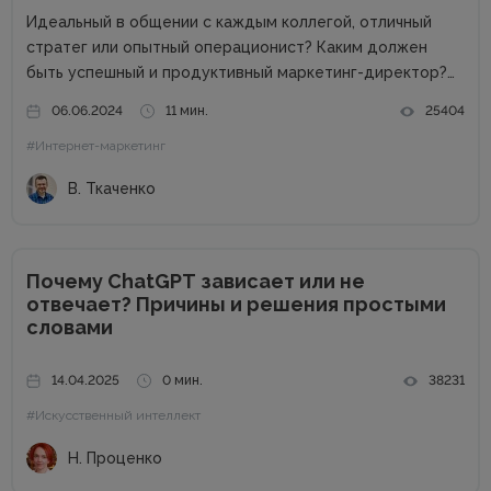
Идеальный в общении с каждым коллегой, отличный
стратег или опытный операционист? Каким должен
быть успешный и продуктивный маркетинг-директор?
Об этом в рамках онлайн-конференции Marketing
06.06.2024
11 мин.
25404
Directors Day рассказал Виталий Ткаченко. Виталий –
#Интернет-маркетинг
соучредитель Tkachenko & Myroniuk Marketing Agency,
имеет огромный опыт...
В. Ткаченко
Почему ChatGPT зависает или не
отвечает? Причины и решения простыми
словами
14.04.2025
0 мин.
38231
#Искусственный интеллект
Н. Проценко