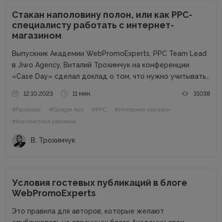
Стакан наполовину полон, или как PPC-
специалисту работать с интернет-
магазином
Выпускник Академии WebPromoExperts, PPC Team Lead
в Jiwo Agency, Виталий Трохимчук на конференции
«Case Day» сделал доклад о том, что нужно учитывать
PPC-специалисту при работе с интернет-магазином.
12.10.2023
11 мин.
31038
Статья будет полезна специалистам, которые
#Facebook
#Google Ads
#PPC
#Интернет-магазин
работают на фрилансе или в маленьких агентствах.
Почему...
#Контекстная реклама
В. Трохимчук
Условия гостевых публикаций в блоге
WebPromoExperts
Это правила для авторов, которые желают