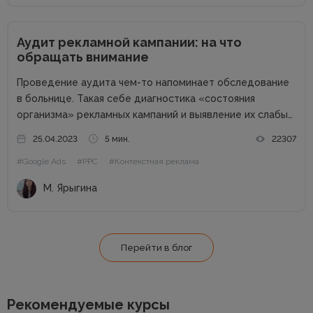
Аудит рекламной кампании: на что
обращать внимание
Проведение аудита чем-то напоминает обследование
в больнице. Такая себе диагностика «состояния
организма» рекламных кампаний и выявление их слабых
и сильных сторон. Аудит рекламных кампаний – это
25.04.2023
5 мин.
22307
анализ качества кампаний (настроек, полученной
#Google Ads
#PPC
#Контекстная реклама
статистики) в рекламных системах и создание
рекомендаций для увеличения...
М. Ярыгина
Перейти в блог
Рекомендуемые курсы