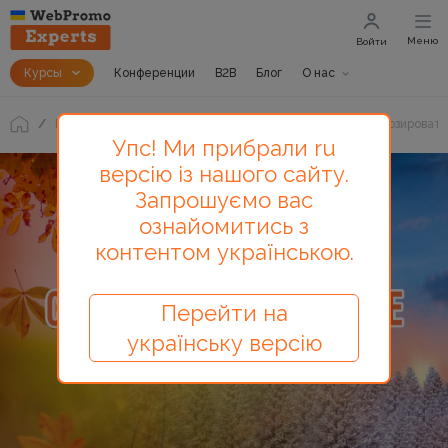
Меню
Войти
Курсы
Конференции
B2B
Блог
О нас
Блог
Сезонность в контекстной рекламе: как спрогнозировать
Упс! Ми прибрали ru
версію із нашого сайту.
Запрошуємо вас
ознайомитись з
контентом українською.
Перейти на
українську версію