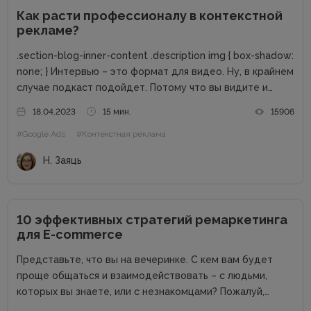
Как расти профессионалу в контекстной
рекламе?
.section-blog-inner-content .description img { box-shadow:
none; } Интервью – это формат для видео. Ну, в крайнем
случае подкаст подойдет. Потому что вы видите и
слышите эмоции собеседников, и вот этот пинг-понг
18.04.2023
15 мин.
15906
(вопрос-ответ) не смущает и не утомляет. Поэтому,
#Google Ads
#Контекстная реклама
чтобы представить...
Н. Заяць
10 эффективных стратегий ремаркетинга
для E-commerce
Представьте, что вы на вечеринке. С кем вам будет
проще общаться и взаимодействовать – с людьми,
которых вы знаете, или с незнакомцами? Пожалуй,
большинство хотело бы видеть знакомые лица. Похожая