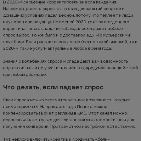
В 2020-м серьезные корректировки внесла пандемия.
Например, раньше спрос на товары для занятий спортом в
домашних условиях падал весной, потому что теплеет и люди
идут в зал или на улицу. Но весной 2020-го из-за введенного
карантина явного спада не наблюдалось и даже наоборот –
спрос вырос. То же было и с доставкой еды, и с курьерскими
службами. Если раньше спрос летом был не такой высокий, то в
2020-м такие услуги актуальны в любое время года.
Знания о колебаниях спроса и спада дают вам возможность
подготовиться и не упустить клиентов, продумав план действий
при любом раскладе.
Что делать, если падает спрос
Спад спроса можно рассматривать как возможность открыть
новые горизонты. Например, спад в Поиске можно
компенсировать за счет рекламы в КМС. Этот канал можно
использовать не только для повышения узнаваемости, но и для
получения конверсий. При грамотной настройке, естественно.
Тут неплохо включить креатив и продумать «боли»