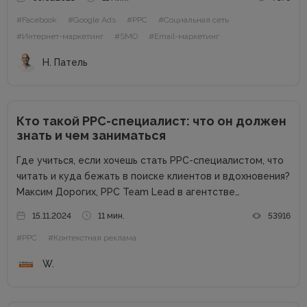
подвешенном состоянии из-за набирающей обороты
#Facebook
#Google Ads
#PPC
#Социальная сеть
инфляции, войны, роста процентных ставок и других
факторов,...
#Интернет-маркетинг
#SMO
#Email-маркетинг
Н. Патель
Кто такой PPC-специалист: что он должен
знать и чем заниматься
Где учиться, если хочешь стать РРС-специалистом, что
читать и куда бежать в поиске клиентов и вдохновения?
Максим Дорогих, РРС Team Lead в агентстве
Webpromo, в рамках конференции Digital Start Day
15.11.2024
11 мин.
53916
рассказал о профессии специалиста по контекстной
#PPC
#Контекстная реклама
рекламе и дал ответы...
W.