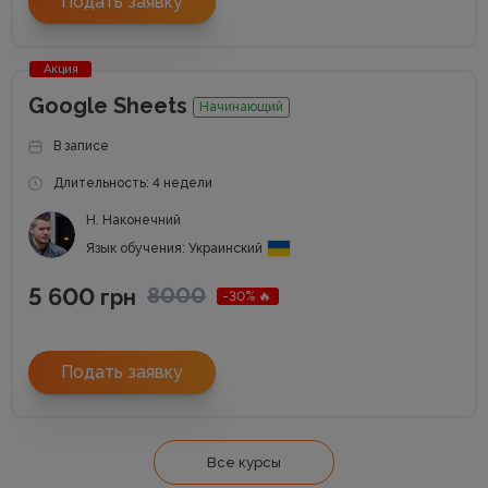
Подать заявку
Акция
Google Sheets
Начинающий
В записе
Длительность: 4 недели
Н. Наконечний
Язык обучения: Украинский
5 600
8000
грн
-30% 🔥
Подать заявку
Все курсы