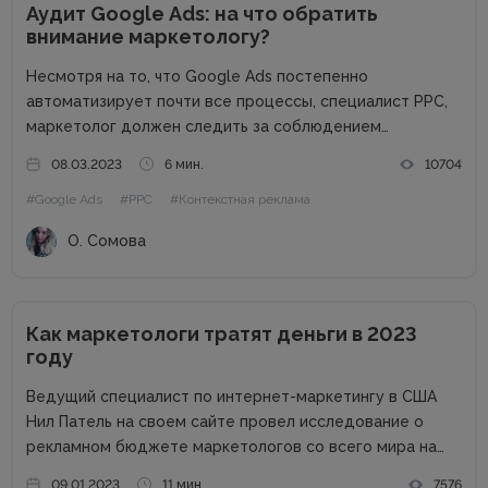
Аудит Google Ads: на что обратить
внимание маркетологу?
Несмотря на то, что Google Ads постепенно
автоматизирует почти все процессы, специалист PPC,
маркетолог должен следить за соблюдением
установленных правил. Для эффективного управления
08.03.2023
6 мин.
10704
рекламными кампаниями необходимо проводить аудит
#Google Ads
#PPC
#Контекстная реклама
аккаунта Google Ads. Если вы принимаете учетную
запись от клиента или устраиваетесь...
О. Сомова
Как маркетологи тратят деньги в 2023
году
Ведущий специалист по интернет-маркетингу в США
Нил Патель на своем сайте провел исследование о
рекламном бюджете маркетологов со всего мира на
2023 год. Поскольку экономика находится в
09.01.2023
11 мин.
7576