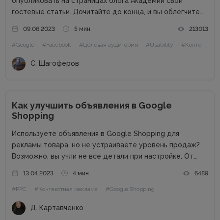
опубликовать на страницах блога Академии свои
гостевые статьи. Дочитайте до конца, и вы облегчите
жизнь себе и редактору. Сайт в цифрах Сайт академии
09.06.2023
5 мин.
213013
интернет-маркетинга WebPromoExperts в цифрах: 37
#Google
#Facebook
#Целевая аудитория
#Usability
#Контент
000 уникальных посетителей, 90 000 подписчиков...
С. Шагоферов
Как улучшить объявления в Google
Shopping
Используете объявления в Google Shopping для
рекламы товара, но не устраиваете уровень продаж?
Возможно, вы учли не все детали при настройке. От
редакции. Проверенные советы и самые интересные
13.04.2023
4 мин.
6489
кейсы собрали для вас в одном месте! Подписывайтесь
#PPC
#Контекстная реклама
#Google Shopping
на наш телеграм-канал и...
Д. Картавченко