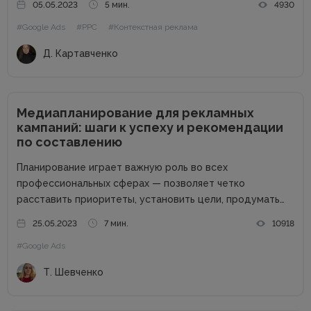
05.05.2023
5 мин.
4930
ситуация и с вашими клиентами. Если люди уже знакомы
#Google Ads
#PPC
#Контекстная реклама
с...
Д. Картавченко
Медиапланирование для рекламных
кампаний: шаги к успеху и рекомендации
по составлению
Планирование играет важную роль во всех
профессиональных сферах — позволяет четко
расставить приоритеты, установить цели, продумать
шаги по их достижению. Особенно важен этот процесс
25.05.2023
7 мин.
10918
при внедрении рекламной стратегии. Чтобы получить
#Google Ads
100% эффективности рекламной кампании (РК), нужно
верно распределить бюджет, оценить...
Т. Шевченко