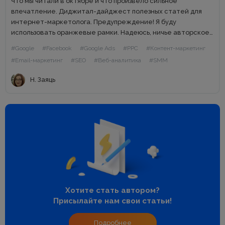
Что мы читали в октябре и что произвело сильное
впечатление. Диджитал-дайджест полезных статей для
интернет-маркетолога. Предупреждение! Я буду
использовать оранжевые рамки. Надеюсь, ничье авторское
право не пострадает. SEO Начнем с самого важного! Этот
#Google
#Facebook
#Google Ads
#PPC
#Контент-маркетинг
опрос в блоге Анны Ященко. 101 метод...
#Email-маркетинг
#SEO
#Веб-аналитика
#SMM
Н. Заяць
Хотите стать автором?
Присылайте нам свои статьи!
Подробнее