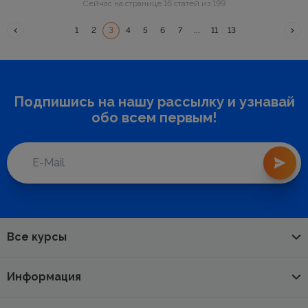
Сейчас на странице 16 статей из 199
1
2
3
4
5
6
7
...
11
13
Подпишись на нашу рассылку и узнавай
обо всем первым!
Все курсы
Информация