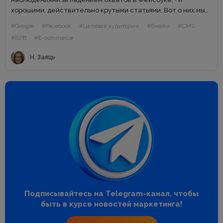
хорошими, действительно крутыми статьями. Вот о них мы
сейчас поговорим. Моя задача-максимум: не упустить
#Google
#Facebook
#Целевая аудитория
#Емейл
#CMS
ничего...
#B2B
#E-commerce
Н. Заяць
Подписывайтесь на Telegram-канал, чтобы
быть в курсе новостей маркетинга!