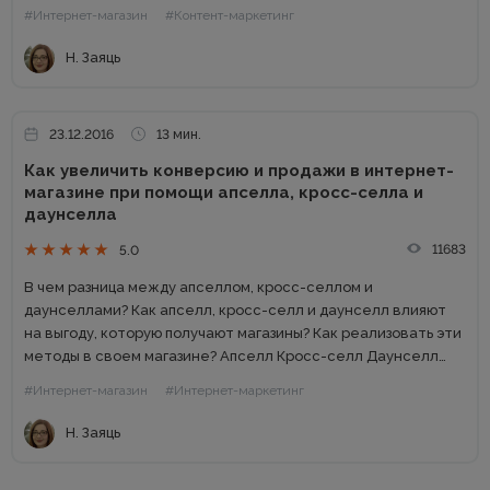
рассказывать, выстраивать сюжет, вовлекать свою
#Интернет-магазин
#Контент-маркетинг
целевую...
Н. Заяць
23.12.2016
13 мин.
Как увеличить конверсию и продажи в интернет-
магазине при помощи апселла, кросс-селла и
даунселла
11683
5.0
В чем разница между апселлом, кросс-селлом и
даунселлами? Как апселл, кросс-селл и даунселл влияют
на выгоду, которую получают магазины? Как реализовать эти
методы в своем магазине? Апселл Кросс-селл Даунселл
Выводы Больше клиентов — самое распространенное
#Интернет-магазин
#Интернет-маркетинг
желание владельцев интернет-магазинов. Однако
увеличение...
Н. Заяць