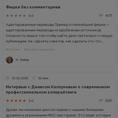
Фишки без комментариев
4071
0.0
Адаптированные переводы Пример отличнейшей фишки —
адаптированные переводы из зарубежных источников.
Сложность лишь в том,чтобы найти действительно стоящую
публикацию. Не «Десять советов, как сделать что-то».
Такую знаковую, важную для отрасли. Перевести, найти
#Контент
#Контент-маркетинг
понятные целевой аудитории примеры из реальной жизни,
рунетовской....
Н. Заяць
01.02.2018
19 мин.
Интервью с Денисом Каплуновым о современном
профессиональном копирайтинге
9287
5.0
Друзья, мы начинаем цикл интервью с нашими большими
друзьями и уважаемыми PRO-лекторами. Это люди, которые