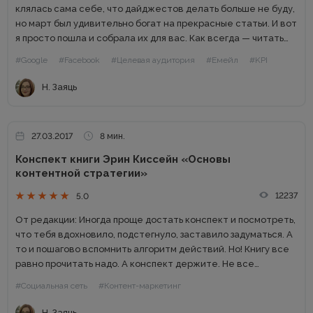
клялась сама себе, что дайджестов делать больше не буду,
но март был удивительно богат на прекрасные статьи. И вот
я просто пошла и собрала их для вас. Как всегда — читать
можно по...
#Google
#Facebook
#Целевая аудитория
#Емейл
#KPI
Н. Заяць
27.03.2017
8 мин.
Конспект книги Эрин Киссейн «Основы
контентной стратегии»
12237
5.0
От редакции: Иногда проще достать конспект и посмотреть,
что тебя вдохновило, подстегнуло, заставило задуматься. А
то и пошагово вспомнить алгоритм действий. Но! Книгу все
равно прочитать надо. А конспект держите. Не все
понимают спектр задач, которые под силу КМ. И...
#Социальная сеть
#Контент-маркетинг
Н. Заяць