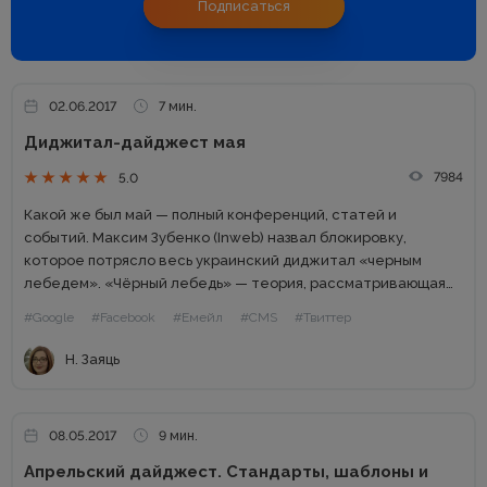
Подписаться
02.06.2017
7 мин.
Диджитал-дайджест мая
7984
5.0
Какой же был май — полный конференций, статей и
событий. Максим Зубенко (Inweb) назвал блокировку,
которое потрясло весь украинский диджитал «черным
лебедем». «Чёрный лебедь» — теория, рассматривающая
труднопрогнозируемые и редкие события, которые имеют
#Google
#Facebook
#Емейл
#CMS
#Твиттер
значительные последствия. Автором теории является
Нассим Николас...
Н. Заяць
08.05.2017
9 мин.
Апрельский дайджест. Стандарты, шаблоны и