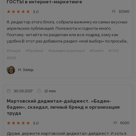
ГОСТЫ в интернет-маркетинге
10340
5.0
Я, редактор этого блога, собрала выжимку из самых вкусных
апрельских публикаций. Полезноты и годноты много.
Поэтому: читайте по разделам или все подряд, кому как
удобно.В этот раз добавила раздел «мой выбор» по просьбам
читателей SMM В блоге «Текстерры» собрали аж...
#Google
#Facebook
#Целевая аудитория
#Емейл
#CMS
#B2B
Н. Заяць
30.03.2017
12 мин.
Мартовский диджитал-дайджест. «Баден-
баден», скандал, личный бренд и организация
труда
6020
5.0
Друзья, держите мартовский диджитал-дайджест. И хоть я