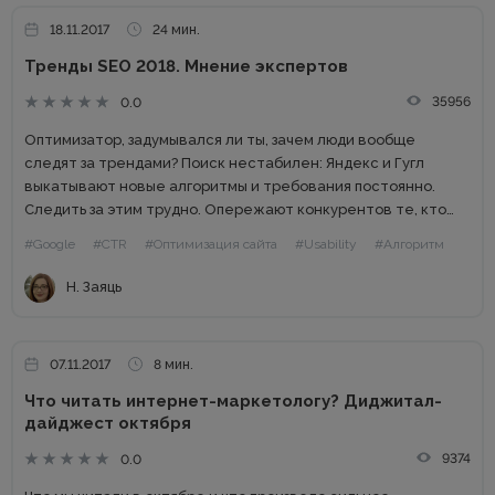
18.11.2017
24 мин.
Тренды SEO 2018. Мнение экспертов
35956
0.0
Оптимизатор, задумывался ли ты, зачем люди вообще
следят за трендами? Поиск нестабилен: Яндекс и Гугл
выкатывают новые алгоритмы и требования постоянно.
Следить за этим трудно. Опережают конкурентов те, кто
первым применит новую стратегию. Процитирую отличную
#Google
#CTR
#Оптимизация сайта
#Usability
#Алгоритм
статью про трендспоттинг по этому...
Н. Заяць
07.11.2017
8 мин.
Что читать интернет-маркетологу? Диджитал-
дайджест октября
9374
0.0