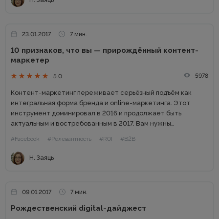
23.01.2017
7 мин.
10 признаков, что вы — прирождённый контент-
маркетер
5978
5.0
Контент-маркетинг переживает серьёзный подъём как
интегральная форма бренда и online-маркетинга. Этот
инструмент доминировал в 2016 и продолжает быть
актуальным и востребованным в 2017. Вам нужны
доказательства, да еще такие, которые впечатлят
#Facebook
#Релевантность
#ROI
#B2B
интернет-маркетологов на постсоветском пространстве?
Тогда читайте, что об этом...
Н. Заяць
09.01.2017
7 мин.
Рождественский digital-дайджест