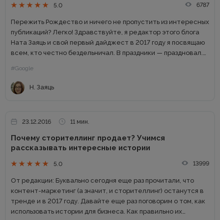
6787
5.0
Пережить Рождество и ничего не пропустить из интересных
публикаций? Легко! Здравствуйте, я редактор этого блога
Ната Заяць и свой первый дайджест в 2017 году я посвящаю
всем, кто честно бездельничал. В праздники — праздновал.
Не волнуйтесь, вы ничего не пропустите....
#Google
Н. Заяць
23.12.2016
11 мин.
Почему сторителлинг продает? Учимся
рассказывать интересные истории
13999
5.0
От редакции: Буквально сегодня еще раз прочитали, что
контент-маркетинг (а значит, и сторителлинг) останутся в
тренде и в 2017 году. Давайте еще раз поговорим о том, как
использовать истории для бизнеса. Как правильно их