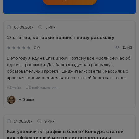
08.09.2017
5 мин.
17 статей, которые починят вашу рассылку
11443
0.0
В это году я еду на Emailshow. Поэтому все мысли сейчас об
одном — рассылки. Для блога я задумала рассылку-
образовательный проект «Диджитал-советы». Рассылка с
простым перечислением важных статей блога как-то не
зашла.Хочется сделать что-то значительное и полезное.
#Емейл
#Email-маркетинг
Очень много читаю...
Н. Заяць
14.08.2017
9 мин.
Как увеличить трафик в блоге? Конкурс статей
как эффективный метод лидогенерации и