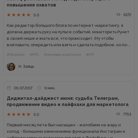
повышения охватов
6172
5.0
Как редактор большого блога по интернет-маркетингу, я
должна держать руку на пульсе событий, мониторить Рунет
в своей нише и знать все, что происходит. (Ну чтобы
возглавить, опередить или взять и сделать подобное, но по-
своему:) Особенно интересуют меня нестандартные
#Facebook
#PPC
#Целевая аудитория
#KPI
методы контент-маркетинга...
Н. Заяць
05.07.2017
9 мин.
Диджитал-дайджест июня: судьба Телеграм,
продвижение видео и лайфхаки для маркетолога
7753
5.0
Первый месяц лета был насыщен: • жалобами на жару и
холод; • большими изменениями функционала Инстаграм и
наблюдениями за падением охватов в Фейсбуке; • и