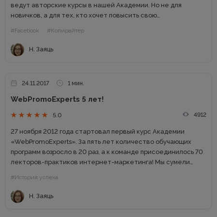
ведут авторские курсы в нашей Академии. Но не для
новичков, а для тех, кто хочет повысить свою
квалификацию, и перейти на другой уровень. Уровень PRO....
#Facebook
#Копирайтер
Н. Заяць
24.11.2017
1 мин.
WebPromoExperts 5 лет!
4912
5.0
27 ноября 2012 года стартовал первый курс Академии
«WebPromoExperts». За пять лет количество обучающих
программ возросло в 20 раз, а к команде присоединилось 70
лекторов-практиков интернет-маркетинга! Мы сумели
объединить 25 939 фанов на Facebook и 24 310 любителей
#История успеха
видео, провести...
Н. Заяць