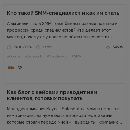
Кто такой SMM-специалист и как им стать
А вы знали, что в SMM тоже бывают разные позиции и
профессии среди специалистов? Что делает этот
мастер, почему ему вовсе не обязательно постить
котиков, и как такой эксперт может приносить компании
24.10.2024
11 мин.
54535
репутационную пользу и деньги? В рамках наших
#Google
#Facebook
#Google Ads
#SMM
публикаций...
W.
Как блог с кейсами приводит нам
клиентов, готовых покупать
Молодая компания Keycall Salesbot на момент моего с
ними знакомства нуждалась в копирайтере. Задачи,
которые стояли передо мной – «выводить» компанию в
свет. Писать о компании и для компании. Задача