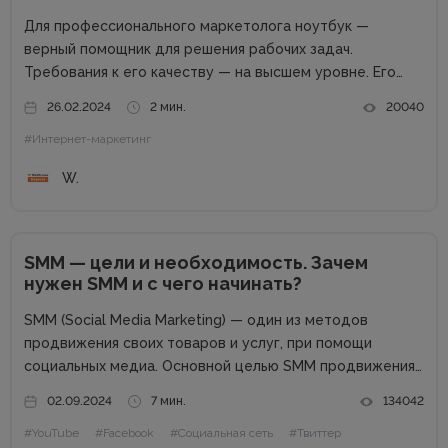
Для профессионального маркетолога ноутбук —
верный помощник для решения рабочих задач.
Требования к его качеству — на высшем уровне. Его
возможности пропорциональны профессиональным
26.02.2024
2 мин.
20040
успехам. Добротный комплект «железа» — даже не
#Интернет-маркетинг
обсуждается. Без продвинутого процессора, топовой
графики и внушительного запаса постоянной...
W.
SMM — цели и необходимость. Зачем
нужен SMM и с чего начинать?
SMM (Social Media Marketing) — один из методов
продвижения своих товаров и услуг, при помощи
социальных медиа. Основной целью SMM продвижения
является повышение узнаваемости вашего бренда,
02.09.2024
7 мин.
134042
большая заинтересованность к вашему продукту,
#YouTube
#Facebook
#Социальная сеть
#Твиттер
постоянная коммуникация с потенциальными и