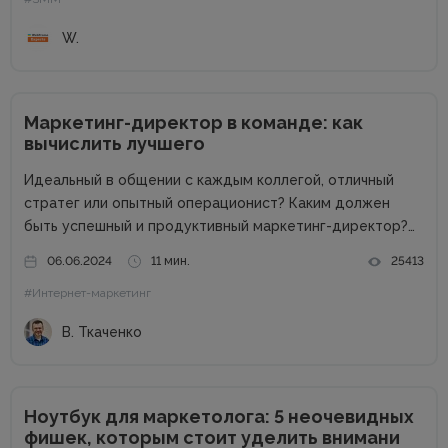
Нужен качественный и продуктивный смартфон —
важный инструмент для решения...
W.
Маркетинг-директор в команде: как
вычислить лучшего
Идеальный в общении с каждым коллегой, отличный
стратег или опытный операционист? Каким должен
быть успешный и продуктивный маркетинг-директор?
Об этом в рамках онлайн-конференции Marketing
06.06.2024
11 мин.
25413
Directors Day рассказал Виталий Ткаченко. Виталий –
#Интернет-маркетинг
соучредитель Tkachenko & Myroniuk Marketing Agency,
имеет огромный опыт...
В. Ткаченко
Ноутбук для маркетолога: 5 неочевидных
фишек, которым стоит уделить внимани