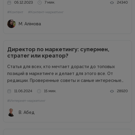
05.12.2023
7 мин.
24340
несколько размытая, но все же ясная – мне
#Контент
#Контент-маркетинг
предлагалась позиция...
М. Алімова
Директор по маркетингу: супермен,
стратег или креатор?
Статья для всех, кто мечтает дорасти до топовых
позиций в маркетинге и делает для этого все. От
редакции. Проверенные советы и самые интересные
кейсы собрали для вас в одном месте! Подписывайтесь
11.06.2024
15 мин.
28920
на наш телеграм-канал и получайте каждую неделю
#Интернет-маркетинг
новую порцию...
В. Абед