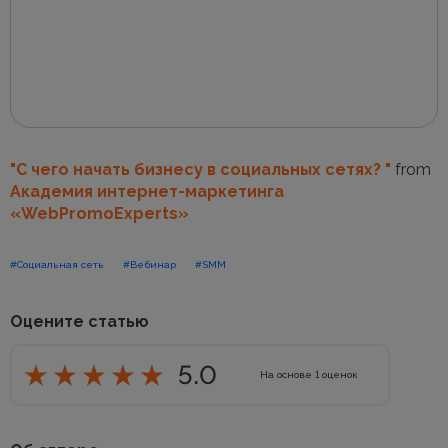
"С чего начать бизнесу в социальных сетях? "
from
Академия интернет-маркетинга
«WebPromoExperts»
#Социальная сеть
#Вебинар
#SMM
Оцените статью
5.0
На основе
1
оценок