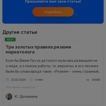
Присылайте нам свои статьи!
Подробнее
Другие статьи
NEW
Три золотых правила резюме
маркетолога
Если бы Винни Пух из детского мультика размышлял не
о мёде, а о поиске работы, то, вероятно, в его песенке
были бы слова вроде таких: «Резюме – очень странный
предмет. Вот оно есть, а откликов нет». Дело в том,
21.02.2024
5 мин.
24065
что...
#Интернет-маркетинг
Ю. Дрожжина