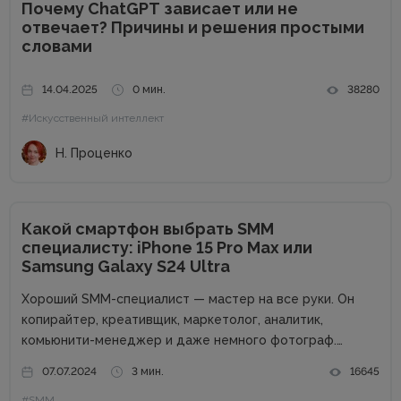
Почему ChatGPT зависает или не
отвечает? Причины и решения простыми
словами
14.04.2025
0 мин.
38280
#Искусственный интеллект
Н. Проценко
Какой смартфон выбрать SMM
специалисту: iPhone 15 Pro Max или
Samsung Galaxy S24 Ultra
Хороший SMM-специалист — мастер на все руки. Он
копирайтер, креативщик, маркетолог, аналитик,
комьюнити-менеджер и даже немного фотограф.
Чтобы стать таким универсальным солдатом,
07.07.2024
3 мин.
16645
необходимо постоянно учиться. Но это еще не все.
#SMM