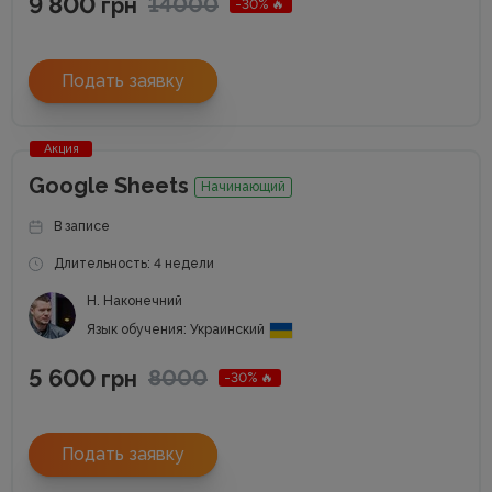
9 800
14000
грн
-30% 🔥
Подать заявку
Акция
Google Sheets
Начинающий
В записе
Длительность: 4 недели
Н. Наконечний
Язык обучения: Украинский
5 600
8000
грн
-30% 🔥
Подать заявку