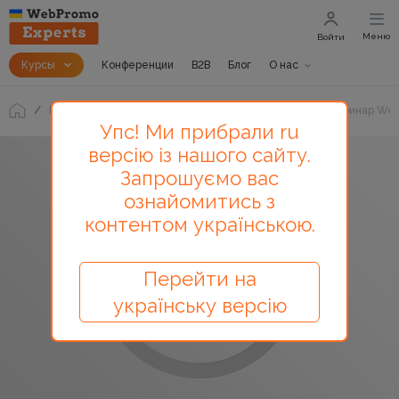
Меню
Войти
Курсы
Конференции
B2B
Блог
О нас
Блог
С чего начать бизнесу в социальных сетях? Вебинар We
Упс! Ми прибрали ru
версію із нашого сайту.
Запрошуємо вас
ознайомитись з
контентом українською.
Перейти на
українську версію