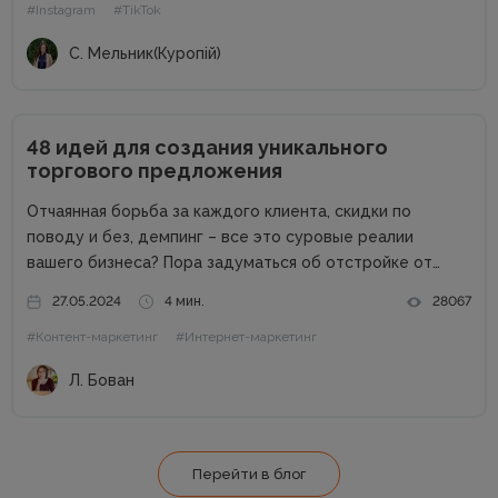
#Instagram
#TikTok
существующими клиентами. Благодаря социальным...
С. Мельник(Куропій)
48 идей для создания уникального
торгового предложения
Отчаянная борьба за каждого клиента, скидки по
поводу и без, демпинг – все это суровые реалии
вашего бизнеса? Пора задуматься об отстройке от
конкурентов. Отстройка от конкурентов – это о том,
27.05.2024
4 мин.
28067
как выделиться среди аналогичных компаний, привлечь
#Контент-маркетинг
#Интернет-маркетинг
внимание к продуктам...
Л. Бован
Перейти в блог