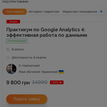
перспективами
Популярные
Интернет-маркетинг
Маркетинг-менеджмент
SE
Акция
Практикум по Google Analytics 4:
эффективная работа по данными
Начинающий
В записе
Длительность: 8 недель
Н. Наконечний
Язык обучения: Украинский
9 800
14000
грн
-30% 🔥
Подать заявку