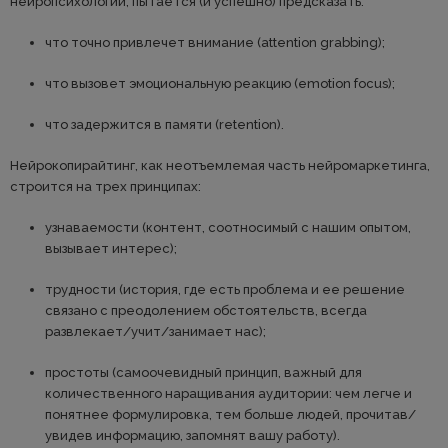
нейропсихологии, пытается (и успешно) предсказать:
что точно привлечет внимание (attention grabbing);
что вызовет эмоциональную реакцию (emotion focus);
что задержится в памяти (retention).
Нейрокопирайтинг, как неотъемлемая часть нейромаркетинга,
строится на трех принципах:
узнаваемости (контент, соотносимый с нашим опытом,
вызывает интерес);
трудности (история, где есть проблема и ее решение
связано с преодолением обстоятельств, всегда
развлекает/учит/занимает нас);
простоты (самоочевидный принцип, важный для
количественного наращивания аудитории: чем легче и
понятнее формулировка, тем больше людей, прочитав/
увидев информацию, запомнят вашу работу).