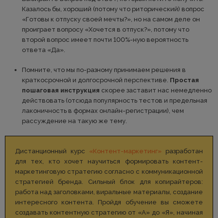
Казалось бы, хороший (потому что риторический) вопрос
«Готовы к отпуску своей мечты?», но на самом деле он
проиграет вопросу «Хочется в отпуск?», потому что
второй вопрос имеет почти 100%-ную вероятность
ответа «Да».
Помните, что мы по-разному принимаем решения в
краткосрочной и долгосрочной перспективе.
Простая
пошаговая инструкция
скорее заставит нас немедленно
действовать (отсюда популярность тестов и предельная
лаконичность в формах онлайн-регистрации), чем
рассуждение на такую же тему.
Дистанционный курс
«Контент-маркетинг»
разработан
для тех, кто хочет научиться формировать контент-
маркетинговую стратегию согласно с коммуникационной
стратегией бренда. Сильный блок для копирайтеров:
работа над заголовками, виральные материалы, создание
интересного контента. Пройдя обучение вы сможете
создавать контентную стратегию от «А» до «Я», начиная