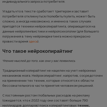
индивидуального запроса потребителя.
Угадать,что в тексте сработает триггером и заставит
потребителя откликнуться/полюбить/купить, может быть
сложно, а иногда невозможно, и именно в таких случаях
пригодятся техники нейрокопирайтинга, опирающегося на
данные нейролингвистики и нейропсихологии (для большего
погружения в тему нейромаркетинга можно прекрасно
провести время
здесь
).
Что такое нейрокопирайтинг
Чтение мыслей до того, как они у вас появились
Традиционный копирайтинг не нацелен на учет нейронных
механизмов мозга. Нейрокопирайтинг, напротив, сосредоточен
на применении тех техник, которые относятся к области
бессознательного в части принятия человеком решений.
С постоянным ростом глобальных расходов на рекламу
(ожидается, что к 2022 году они составят больше 790
миллиардов долларов) поиск копирайтинговых
техник,