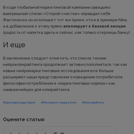
В ходе глобальной маркетинговой кампании заведомо
выигрышный слоган «Открой счастье» оправдал себя.
Фактически он использует тот же прием, что и в примере Nike,
а в добавление к этому прямо
апеллирует к базовой эмоции
(радость от напитка здесь и сейчас, как только откроешь банку).
И еще
В заключение следует отметить, что список техник
нейрокопирайтинга продолжает активно пополняться, так как
новые нейромаркетинговые исследования все больше
расширяют наши представления о поведении потребителя,
философии потребления и «маркетинговых нормах» как
наиважнейших для копирайтинга.
#Целевая аудитория
#Интернет-маркетинг
#Копирайтинг
Оцените статью