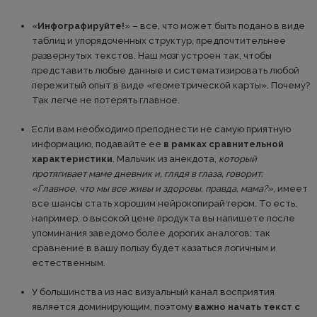
«
Инфографируйте!
» – все, что может быть подано в виде
таблиц и упорядоченных структур, предпочтительнее
развернутых текстов. Наш мозг устроен так, чтобы
представить любые данные и систематизировать любой
пережитый опыт в виде «геометрической карты». Почему?
Так легче не потерять главное.
Если вам необходимо преподнести не самую приятную
информацию, подавайте ее
в рамках сравнительной
характеристики
. Мальчик из анекдота,
который
протягивает маме дневник и, глядя в глаза, говорит:
«Главное, что мы все живы и здоровы, правда, мама?»
, имеет
все шансы стать хорошим нейрокопирайтером. То есть,
например, о высокой цене продукта вы напишете после
упоминания заведомо более дорогих аналогов: так
сравнение в вашу пользу будет казаться логичным и
естественным.
У большинства из нас визуальный канал восприятия
является доминирующим, поэтому
важно начать текст с