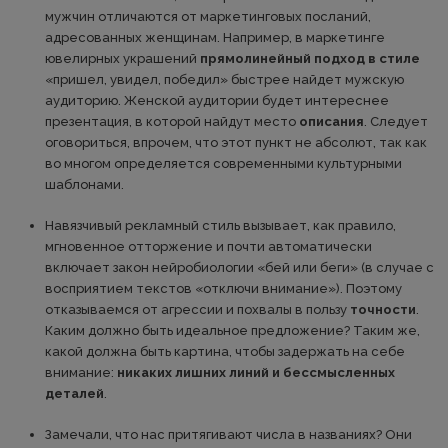
мужчин отличаются от маркетинговых посланий,
адресованных женщинам. Например, в маркетинге
ювелирных украшений
прямолинейный подход в стиле
«пришел, увидел, победил» быстрее найдет мужскую
аудиторию. Женской аудитории будет интереснее
презентация, в которой найдут место
описания
. Следует
оговориться, впрочем, что этот пункт не абсолют, так как
во многом определяется современными культурными
шаблонами.
Навязчивый рекламный стиль вызывает, как правило,
мгновенное отторжение и почти автоматически
включает закон нейробиологии «бей или беги» (в случае с
восприятием текстов «отключи внимание»). Поэтому
отказываемся от агрессии и похвалы в пользу
точности
.
Каким должно быть идеальное предложение? Таким же,
какой должна быть картина, чтобы задержать на себе
внимание:
никаких лишних линий и бессмысленных
деталей
.
Замечали, что нас притягивают числа в названиях? Они