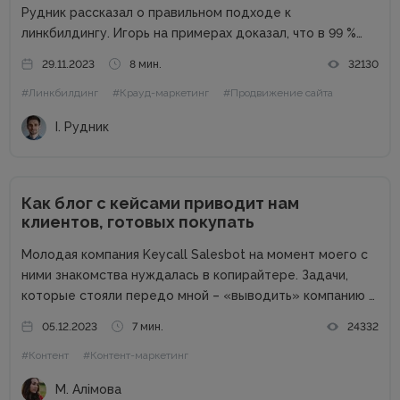
Рудник рассказал о правильном подходе к
линкбилдингу. Игорь на примерах доказал, что в 99 %
случаях PBN не нужны. Основные методы линкбилдинга
29.11.2023
8 мин.
32130
Сайты можно продвигать множеством способов, среди
#Линкбилдинг
#Крауд-маркетинг
#Продвижение сайта
которых есть и PBN. При этом PBN разделяются...
І. Рудник
Как блог с кейсами приводит нам
клиентов, готовых покупать
Молодая компания Keycall Salesbot на момент моего с
ними знакомства нуждалась в копирайтере. Задачи,
которые стояли передо мной – «выводить» компанию в
свет. Писать о компании и для компании. Задача
05.12.2023
7 мин.
24332
несколько размытая, но все же ясная – мне
#Контент
#Контент-маркетинг
предлагалась позиция...
М. Алімова