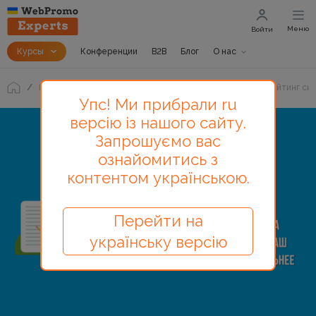
Меню
Войти
Курсы
Конференции
B2B
Блог
О нас
Блог
Почему приставка «нейро» делает ваш копирайтинг си
Упс! Ми прибрали ru
версію із нашого сайту.
Запрошуємо вас
ознайомитись з
контентом українською.
Перейти на
українську версію