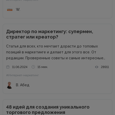
обсуждается. Без продвинутого процессора, топовой
графики и внушительного запаса постоянной...
W.
Директор по маркетингу: супермен,
стратег или креатор?
Статья для всех, кто мечтает дорасти до топовых
позиций в маркетинге и делает для этого все. От
редакции. Проверенные советы и самые интересные
кейсы собрали для вас в одном месте! Подписывайтесь
11.06.2024
15 мин.
28911
на наш телеграм-канал и получайте каждую неделю
#Интернет-маркетинг
новую порцию...
В. Абед
48 идей для создания уникального
торгового предложения