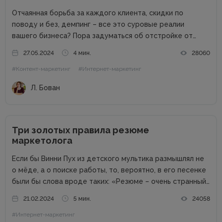
Отчаянная борьба за каждого клиента, скидки по
поводу и без, демпинг – все это суровые реалии
вашего бизнеса? Пора задуматься об отстройке от
конкурентов. Отстройка от конкурентов – это о том,
27.05.2024
4 мин.
28060
как выделиться среди аналогичных компаний, привлечь
#Контент-маркетинг
#Интернет-маркетинг
внимание к продуктам...
Л. Бован
Три золотых правила резюме
маркетолога
Если бы Винни Пух из детского мультика размышлял не
о мёде, а о поиске работы, то, вероятно, в его песенке
были бы слова вроде таких: «Резюме – очень странный
предмет. Вот оно есть, а откликов нет». Дело в том,
21.02.2024
5 мин.
24058
что...
#Интернет-маркетинг