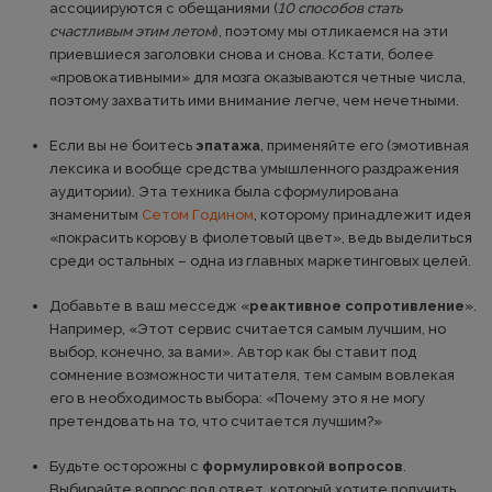
ассоциируются с обещаниями (
10 способов стать
счастливым этим летом
), поэтому мы отликаемся на эти
приевшиеся заголовки снова и снова. Кстати, более
«провокативными» для мозга оказываются четные числа,
поэтому захватить ими внимание легче, чем нечетными.
Если вы не боитесь
эпатажа
, применяйте его (эмотивная
лексика и вообще средства умышленного раздражения
аудитории). Эта техника была сформулирована
знаменитым
Сетом Годином
, которому принадлежит идея
«покрасить корову в фиолетовый цвет», ведь выделиться
среди остальных – одна из главных маркетинговых целей.
Добавьте в ваш месседж «
реактивное сопротивление
».
Например, «Этот сервис считается самым лучшим, но
выбор, конечно, за вами». Автор как бы ставит под
сомнение возможности читателя, тем самым вовлекая
его в необходимость выбора: «Почему это я не могу
претендовать на то, что считается лучшим?»
Будьте осторожны с
формулировкой вопросов
.
Выбирайте вопрос под ответ, который хотите получить.