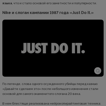
языка
, что и стало основой его заметности и популярности.
Nike и слоган кампании 1987 года «Just Do It.»
По легенде, слова одного осужденного убийцы перед казнью
«Давайте сделаем это» после небольшого изменения стали
основой для самого знаменитого слогана 20 века.
В нем блестяще реализована нейрокопирайтинговая техника: