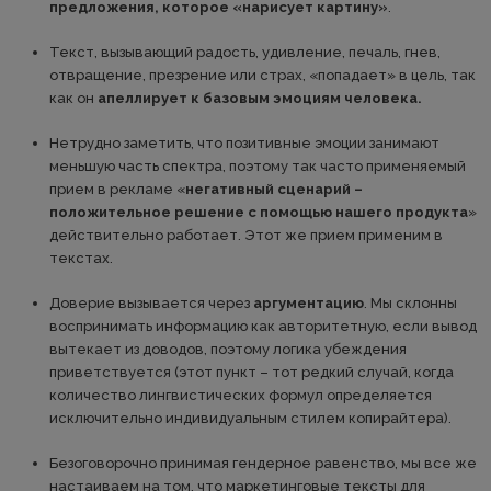
предложения, которое «нарисует картину»
.
Текст, вызывающий радость, удивление, печаль, гнев,
отвращение, презрение или страх, «попадает» в цель, так
как он
апеллирует к базовым эмоциям человека.
Нетрудно заметить, что позитивные эмоции занимают
меньшую часть спектра, поэтому так часто применяемый
прием в рекламе «
негативный сценарий –
положительное решение с помощью нашего продукта
»
действительно работает. Этот же прием применим в
текстах.
Доверие вызывается через
аргументацию
. Мы склонны
воспринимать информацию как авторитетную, если вывод
вытекает из доводов, поэтому логика убеждения
приветствуется (этот пункт – тот редкий случай, когда
количество лингвистических формул определяется
исключительно индивидуальным стилем копирайтера).
Безоговорочно принимая гендерное равенство, мы все же
настаиваем на том, что маркетинговые тексты для