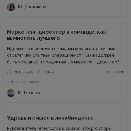
Ю. Дрожжина
Маркетинг-директор в команде: как
вычислить лучшего
Идеальный в общении с каждым коллегой, отличный
стратег или опытный операционист? Каким должен
быть успешный и продуктивный маркетинг-директор?
Об этом в рамках онлайн-конференции Marketing
06.06.2024
11 мин.
25406
Directors Day рассказал Виталий Ткаченко. Виталий –
#Интернет-маркетинг
соучредитель Tkachenko & Myroniuk Marketing Agency,
имеет огромный опыт...
В. Ткаченко
Здравый смысл в линкбилдинге
Руководитель referr.com.ua, collaborator.pro Игорь