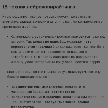
15 техник нейрокопирайтинга
Итак, создание текстов, которые помогут захватывать
внимание, задевать эмоции и запоминаться, легко применимые
прямо здесь и сейчас:
Кульминация в детективах и романах приходится на конец
истории.
Так делать не надо
. Ваш механизм –
это
перевернутая пирамида
(так как ваш текст должен быть
фактически ответом на запрос потенциального
потребителя, то в первом параграфе вы раскрываете
интригу, у вас нет времени, как у Льва Толстого, сорри).
Маркетинговый контент мы зачастую
сканируем
, поэтому
больше сосредоточьтесь:
на
существительных и глаголах
, если хотите
максимально быстро
донести месседж
;
на
прилагательных и наречиях
, если ваша единственная
цель на этом этапе –
разбудить эмоциональное
любопытство
.