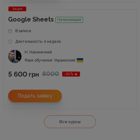
Акция
Google Sheets
Начинающий
В записе
Длительность: 4 недели
Н. Наконечний
Язык обучения: Украинский
5 600
8000
грн
-30% 🔥
Подать заявку
Все курсы