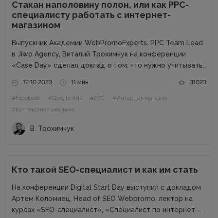
Стакан наполовину полон, или как PPC-
специалисту работать с интернет-
магазином
Выпускник Академии WebPromoExperts, PPC Team Lead
в Jiwo Agency, Виталий Трохимчук на конференции
«Case Day» сделал доклад о том, что нужно учитывать
PPC-специалисту при работе с интернет-магазином.
12.10.2023
11 мин.
31023
Статья будет полезна специалистам, которые
#Facebook
#Google Ads
#PPC
#Интернет-магазин
работают на фрилансе или в маленьких агентствах.
Почему...
#Контекстная реклама
В. Трохимчук
Кто такой SEO-специалист и как им стать
На конференции Digital Start Day выступил с докладом
Артем Коломиец, Head of SEO Webpromo, лектор на
курсах «SEO-специалист», «Специалист по интернет-