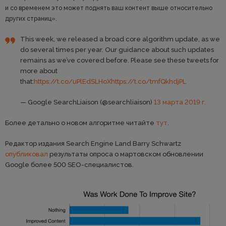
и со временем это может поднять ваш контент выше относительно
других страниц».
This week, we released a broad core algorithm update, as we
do several times per year. Our guidance about such updates
remains as we’ve covered before. Please see these tweets for
more about
that:
https://t.co/uPlEdSLHoX
https://t.co/tmfQkhdjPL
— Google SearchLiaison (@searchliaison)
13 марта 2019 г.
Более детально о новом алгоритме читайте
тут
.
Редактор издания Search Engine Land Barry Schwartz
опубликовал
результаты опроса о мартовском обновлении
Google более 500 SEO-специалистов.