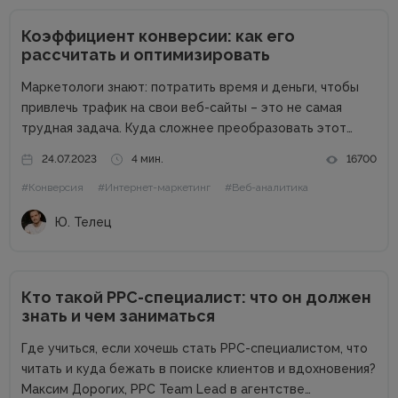
Коэффициент конверсии: как его
рассчитать и оптимизировать
Маркетологи знают: потратить время и деньги, чтобы
привлечь трафик на свои веб-сайты – это не самая
трудная задача. Куда сложнее преобразовать этот
трафик в продажи. Чтобы измерять эффективность
24.07.2023
4 мин.
16700
работы с привлеченным трафиком, используют
#Конверсия
#Интернет-маркетинг
#Веб-аналитика
показатель CR — conversion rate или коэффициент...
Ю. Телец
Кто такой PPC-специалист: что он должен
знать и чем заниматься
Где учиться, если хочешь стать РРС-специалистом, что
читать и куда бежать в поиске клиентов и вдохновения?
Максим Дорогих, РРС Team Lead в агентстве