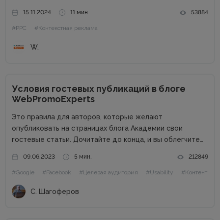
Webpromo, в рамках конференции Digital Start Day
15.11.2024
11 мин.
53884
рассказал о профессии специалиста по контекстной
#PPC
#Контекстная реклама
рекламе и дал ответы...
W.
Условия гостевых публикаций в блоге
WebPromoExperts
Это правила для авторов, которые желают
опубликовать на страницах блога Академии свои
гостевые статьи. Дочитайте до конца, и вы облегчите
жизнь себе и редактору. Сайт в цифрах Сайт академии
09.06.2023
5 мин.
212849
интернет-маркетинга WebPromoExperts в цифрах: 37
#Google
#Facebook
#Целевая аудитория
#Usability
#Контент
000 уникальных посетителей, 90 000 подписчиков...
С. Шагоферов