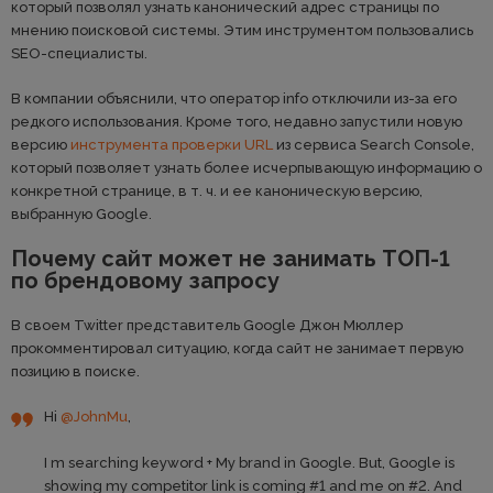
который позволял узнать канонический адрес страницы по
мнению поисковой системы. Этим инструментом пользовались
SEO-специалисты.
В компании объяснили, что оператор info отключили из-за его
редкого использования. Кроме того, недавно запустили новую
версию
инструмента проверки URL
из сервиса Search Console,
который позволяет узнать более исчерпывающую информацию о
конкретной странице, в т. ч. и ее каноническую версию,
выбранную Google.
Почему сайт может не занимать ТОП-1
по брендовому запросу
В своем Twitter представитель Google Джон Мюллер
прокомментировал ситуацию, когда сайт не занимает первую
позицию в поиске.
Hi
@JohnMu
,
I m searching keyword + My brand in Google. But, Google is
showing my competitor link is coming #1 and me on #2. And