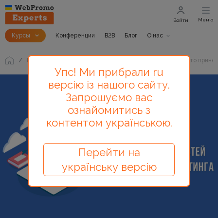
Меню
Войти
Курсы
Конференции
B2B
Блог
О нас
Блог
Новости интернет-маркетинга от WebPromo: что прине
Упс! Ми прибрали ru
версію із нашого сайту.
Запрошуємо вас
ознайомитись з
контентом українською.
Перейти на
українську версію