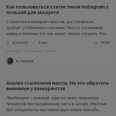
Как пользоваться статистикой Instagram с
пользой для аккаунта
Статистика в Instagram простая, доступная и не
требует углубленного изучения. Просто отслеживая
цифры и понимая, что они значат, можно улучшать блог,
увеличивать число подписчиков, их вовлеченность и
13.06.2023
6 мин.
47205
продажи через Instagram. Давайте подробно разберем,
#Facebook
#Instagram
#SMM
как использовать статистику Instagram. Как увидеть
статистику...
А. Черная
Анализ ссылочной массы. На что обратить
внимание у конкурентов
Линкбилдинг – пожалуй, один из самых творческих
процессов при продвижении сайта в Google. Опытные
SEO-специалисты постоянно ищут новые способы
нахождения и построения правильных ссылок, которые