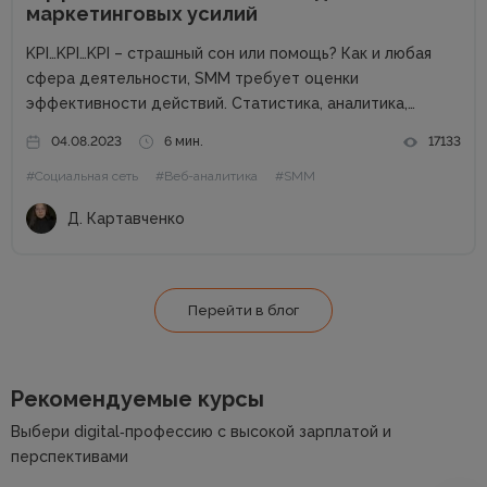
маркетинговых усилий
KPI…KPI…KPI – страшный сон или помощь? Как и любая
сфера деятельности, SMM требует оценки
эффективности действий. Статистика, аналитика,
отчеты – способ взглянуть на KPI для понимания полной
04.08.2023
6 мин.
17133
картины проекта. Однако что значит эта аббревиатура?
#Социальная сеть
#Веб-аналитика
#SMM
KPI (Key Performance Indicators) – это...
Д. Картавченко
Перейти в блог
Рекомендуемые курсы
Выбери digital‑профессию с высокой зарплатой и
перспективами