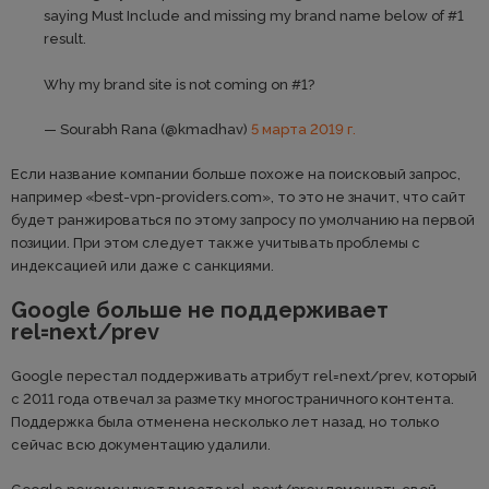
saying Must Include and missing my brand name below of #1
result.
Why my brand site is not coming on #1?
— Sourabh Rana (@kmadhav)
5 марта 2019 г.
Если название компании больше похоже на поисковый запрос,
например «best-vpn-providers.com», то это не значит, что сайт
будет ранжироваться по этому запросу по умолчанию на первой
позиции. При этом следует также учитывать проблемы с
индексацией или даже с санкциями.
Google больше не поддерживает
rel=next/prev
Google перестал поддерживать атрибут rel=next/prev, который
с 2011 года отвечал за разметку многостраничного контента.
Поддержка была отменена несколько лет назад, но только
сейчас всю документацию удалили.