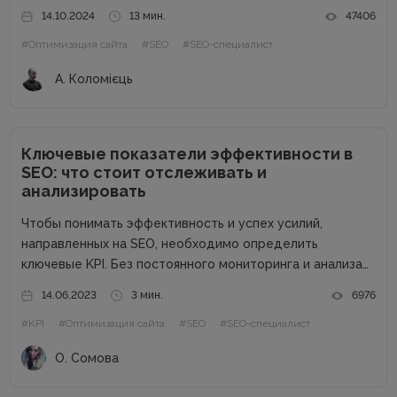
маркетингу». Артем рассказал, чем занимается SEO-
14.10.2024
13 мин.
47406
специалист, что должен знать и уметь, насколько
#Оптимизация сайта
#SEO
#SEO-специалист
актуальна профессия и как им стать. Что такое...
А. Коломієць
Ключевые показатели эффективности в
SEO: что стоит отслеживать и
анализировать
Чтобы понимать эффективность и успех усилий,
направленных на SEO, необходимо определить
ключевые KPI. Без постоянного мониторинга и анализа
показателей эффективности поисковика невозможно
14.06.2023
3 мин.
6976
оценить прогресс работы. KPI в SEO, которые
#KPI
#Оптимизация сайта
#SEO
#SEO-специалист
определяют заказчик и исполнитель услуг, позволяет
наладить рабочий процесс, отслеживать данные...
О. Сомова