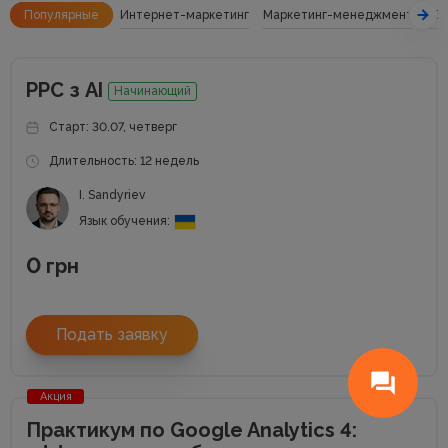
Популярные
Интернет-маркетинг
Маркетинг-менеджмент
SE
РРС з АІ
Начинающий
Старт: 30.07, четверг
Длительность: 12 недель
I. Sandyriev
Язык обучения:
0
грн
Подать заявку
Акция
Практикум по Google Analytics 4: