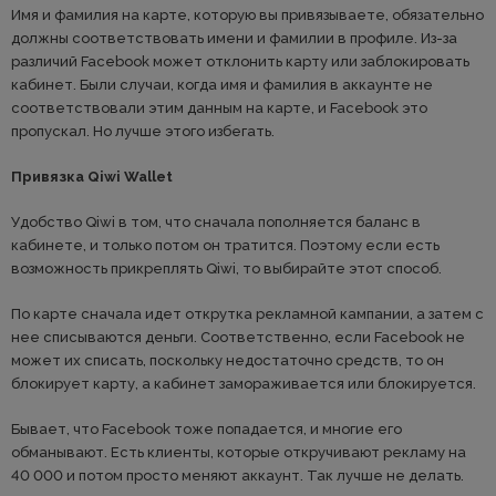
Имя и фамилия на карте, которую вы привязываете, обязательно
должны соответствовать имени и фамилии в профиле. Из-за
различий Facebook может отклонить карту или заблокировать
кабинет. Были случаи, когда имя и фамилия в аккаунте не
соответствовали этим данным на карте, и Facebook это
пропускал. Но лучше этого избегать.
Привязка Qiwi Wallet
Удобство Qiwi в том, что сначала пополняется баланс в
кабинете, и только потом он тратится. Поэтому если есть
возможность прикреплять Qiwi, то выбирайте этот способ.
По карте сначала идет открутка рекламной кампании, а затем с
нее списываются деньги. Соответственно, если Facebook не
может их списать, поскольку недостаточно средств, то он
блокирует карту, а кабинет замораживается или блокируется.
Бывает, что Facebook тоже попадается, и многие его
обманывают. Есть клиенты, которые откручивают рекламу на
40 000 и потом просто меняют аккаунт. Так лучше не делать.