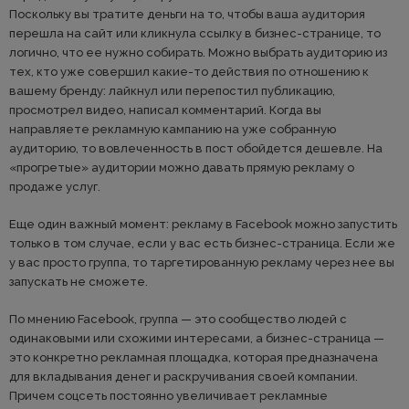
Поскольку вы тратите деньги на то, чтобы ваша аудитория
перешла на сайт или кликнула ссылку в бизнес-странице, то
логично, что ее нужно собирать. Можно выбрать аудиторию из
тех, кто уже совершил какие-то действия по отношению к
вашему бренду: лайкнул или перепостил публикацию,
просмотрел видео, написал комментарий. Когда вы
направляете рекламную кампанию на уже собранную
аудиторию, то вовлеченность в пост обойдется дешевле. На
«прогретые» аудитории можно давать прямую рекламу о
продаже услуг.
Еще один важный момент: рекламу в Facebook можно запустить
только в том случае, если у вас есть бизнес-страница. Если же
у вас просто группа, то таргетированную рекламу через нее вы
запускать не сможете.
По мнению Facebook, группа — это сообщество людей с
одинаковыми или схожими интересами, а бизнес-страница —
это конкретно рекламная площадка, которая предназначена
для вкладывания денег и раскручивания своей компании.
Причем соцсеть постоянно увеличивает рекламные