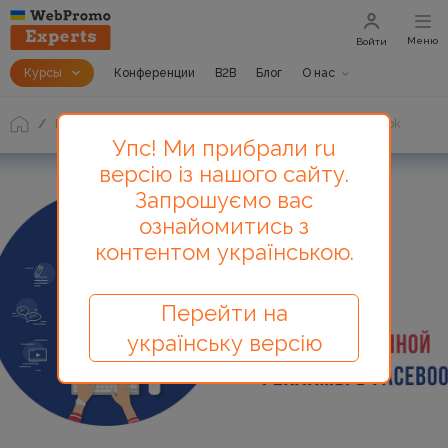
Меню
Войти
Курсы
Конференции
B2B
Блог
О нас
Блог
Настройка таргетированной рекламы в Facebook
Упс! Ми прибрали ru
версію із нашого сайту.
Запрошуємо вас
ознайомитись з
контентом українською.
Перейти на
українську версію