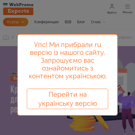
Меню
Войти
Курсы
Конференции
B2B
Блог
О нас
Блог
Креативы для контекстной рекламы: что такое хорошо и
Упс! Ми прибрали ru
версію із нашого сайту.
Запрошуємо вас
ознайомитись з
контентом українською.
Перейти на
українську версію