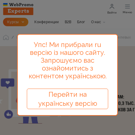
Меню
Войти
Курсы
Конференции
B2B
Блог
О нас
Блог
Кейс блога Instagram: как мы получили 10 300 целевых п
Упс! Ми прибрали ru
версію із нашого сайту.
Запрошуємо вас
ознайомитись з
контентом українською.
Перейти на
українську версію