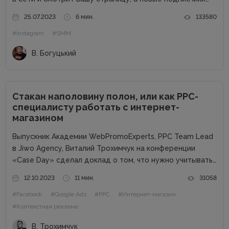
все не приходят? Нет лайков со сторонних аккаунтов,
25.07.2023
6 мин.
133580
падает охват и посещаемость? Что же делать? Выход
#Instagram
#SMM
есть!...
В. Богуцький
Стакан наполовину полон, или как PPC-
специалисту работать с интернет-
магазином
Выпускник Академии WebPromoExperts, PPC Team Lead
в Jiwo Agency, Виталий Трохимчук на конференции
«Case Day» сделал доклад о том, что нужно учитывать
PPC-специалисту при работе с интернет-магазином.
12.10.2023
11 мин.
31058
Статья будет полезна специалистам, которые
#Facebook
#Google Ads
#PPC
#Интернет-магазин
работают на фрилансе или в маленьких агентствах.
Почему...
#Контекстная реклама
В. Трохимчук