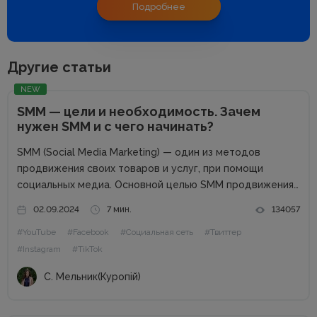
Подробнее
Другие статьи
NEW
SMM — цели и необходимость. Зачем
нужен SMM и с чего начинать?
SMM (Social Media Marketing) — один из методов
продвижения своих товаров и услуг, при помощи
социальных медиа. Основной целью SMM продвижения
является повышение узнаваемости вашего бренда,
02.09.2024
7 мин.
134057
большая заинтересованность к вашему продукту,
#YouTube
#Facebook
#Социальная сеть
#Твиттер
постоянная коммуникация с потенциальными и
#Instagram
#TikTok
существующими клиентами. Благодаря социальным...
С. Мельник(Куропій)