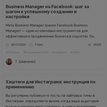
Business Manager на Facebook: шаг за
шагом к успешному созданию и
настройке
Meta Business Manager (ранее Facebook Business
Manager) — один из ключевых инструментов для
эффективного продвижения бизнеса в соцсетях. Он
облегчает управление несколькими учетными записями,
18.07.2023
7 мин.
16325
помогает автоматизировать процессы и
#Facebook
#Социальная сеть
#Instagram
#SMM
систематизировать данные разных проектов, а также
настраивать рекламные кампании, отслеживать
Т. Шевченко
статистику и...
Хэштеги для Инстаграма: инструкция по
применению
Вы регулярно публикуете посты на хайповые темы в
Инстаграм, определяете время, когда ваша аудитория
в сети и смотрит вашу страницу, а новые подписчики