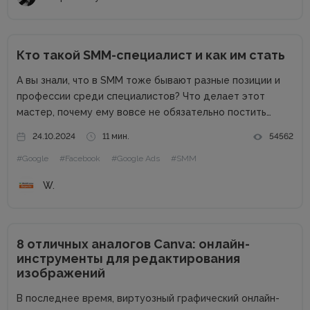
Кто такой SMM-специалист и как им стать
А вы знали, что в SMM тоже бывают разные позиции и
профессии среди специалистов? Что делает этот
мастер, почему ему вовсе не обязательно постить
котиков, и как такой эксперт может приносить компании
24.10.2024
11 мин.
54562
репутационную пользу и деньги? В рамках наших
#Google
#Facebook
#Google Ads
#SMM
публикаций...
W.
8 отличных аналогов Canva: онлайн-
инструменты для редактирования
изображений
В последнее время, виртуозный графический онлайн-