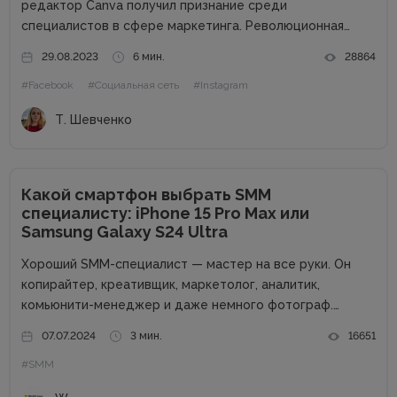
редактор Canva получил признание среди
специалистов в сфере маркетинга. Революционная
методология drag-and-drop, которую воплощает этот
29.08.2023
6 мин.
28864
сервис, позволяет максимально упростить работу с
#Facebook
#Социальная сеть
#Instagram
графическим содержимым. Огромный ассортимент
готовых шаблонов, разнообразных шрифтов и
Т. Шевченко
декоративных элементов позволяет даже неопытным...
Какой смартфон выбрать SMM
специалисту: iPhone 15 Pro Max или
Samsung Galaxy S24 Ultra
Хороший SMM-специалист — мастер на все руки. Он
копирайтер, креативщик, маркетолог, аналитик,
комьюнити-менеджер и даже немного фотограф.
Чтобы стать таким универсальным солдатом,
07.07.2024
3 мин.
16651
необходимо постоянно учиться. Но это еще не все.
#SMM
Нужен качественный и продуктивный смартфон —
важный инструмент для решения...