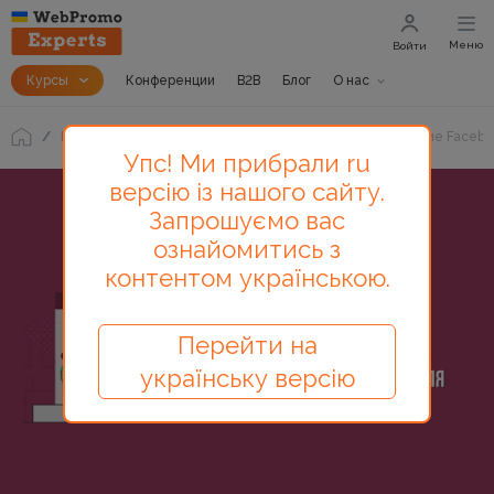
Меню
Войти
Курсы
Конференции
B2B
Блог
О нас
Блог
Как за 20 минут установить и настроить событие Facebo
Упс! Ми прибрали ru
версію із нашого сайту.
Запрошуємо вас
ознайомитись з
контентом українською.
Перейти на
українську версію