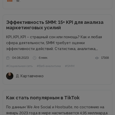
W.
Эффективность SMM: 15+ KPI для анализа
маркетинговых усилий
KPI…KPI…KPI – страшный сон или помощь? Как и любая
сфера деятельности, SMM требует оценки
эффективности действий. Статистика, аналитика,
отчеты – способ взглянуть на KPI для понимания полной
04.08.2023
6 мин.
17168
картины проекта. Однако что значит эта аббревиатура?
#Социальная сеть
#Веб-аналитика
#SMM
KPI (Key Performance Indicators) – это...
Д. Картавченко
Как стать популярным в TikTok
По данным We Are Social и Hootsuite, по состоянию на
январь 2023 года в мире насчитывается 4,95 миллиарда