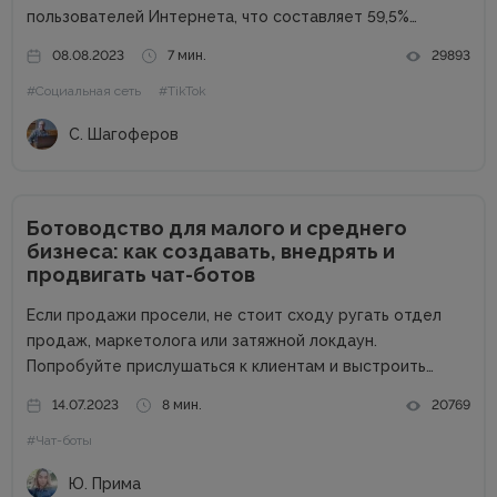
пользователей Интернета, что составляет 59,5%
населения мира. Из них 4,62 миллиарда человек
08.08.2023
7 мин.
29893
используют социальные сети, что составляет 58,4%
#Социальная сеть
#TikTok
населения мира. Самые популярные...
С. Шагоферов
Ботоводство для малого и среднего
бизнеса: как создавать, внедрять и
продвигать чат-ботов
Если продажи просели, не стоит сходу ругать отдел
продаж, маркетолога или затяжной локдаун.
Попробуйте прислушаться к клиентам и выстроить
коммуникацию в привычных для них мессенджерах. По
14.07.2023
8 мин.
20769
данным Salesforce, только 14 % пользователей вместо
#Чат-боты
оформления заказа в чат-боте заполнят форму на...
Ю. Прима