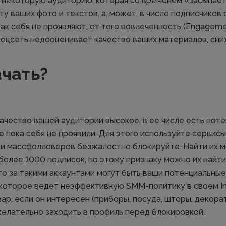
е некоторую аудиторию, которая со временем «засыпает
у ваших фото и текстов, а, может, в числе подписчиков
ак себя не проявляют, от того вовлеченность (Engageme
 соцсеть недооценивает качество ваших материалов, сни
ачать?
качество вашей аудитории высокое, в ее числе есть пот
е пока себя не проявили. Для этого используйте сервисы 
 и массфолловеров безжалостно блокируйте. Найти их м
более 1000 подписок, по этому признаку можно их найти
что за такими аккаунтами могут быть ваши потенциальные
 которое ведет неэффективную SMM-политику в своем In
вар, если он интересен (приборы, посуда, шторы, декор
о желательно заходить в профиль перед блокировкой.