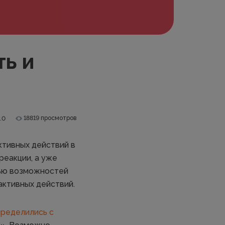
ть и
18819 просмотров
.0
ктивных действий в
реакции, а уже
щью возможностей
активных действий.
пределились с