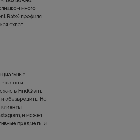
». Возможно,
 слишком много
nt Rate) профиля
жая охват.
енциальные
Picaton и
ожно в FindGram.
 и обезвредить. Но
 клиенты,
stagram, и может
ативные предметы и