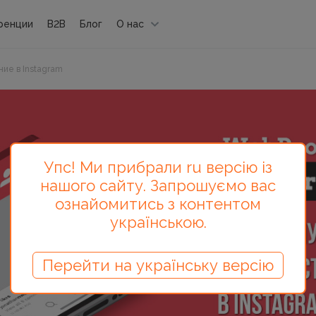
ренции
B2B
Блог
О нас
ие в Instagram
Упс! Ми прибрали ru версію із
нашого сайту. Запрошуємо вас
ознайомитись з контентом
українською.
Перейти на українську версію