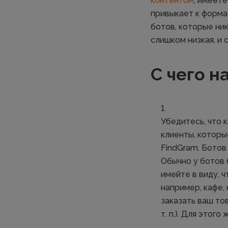
контентом
, имеет
привыкает к формат
ботов, которые ник
слишком низкая, и
С чего н
Убедитесь, что 
клиенты, которы
FindGram. Ботов
Обычно у ботов 
имейте в виду, 
например, кафе,
заказать ваш то
т. п.). Для этог