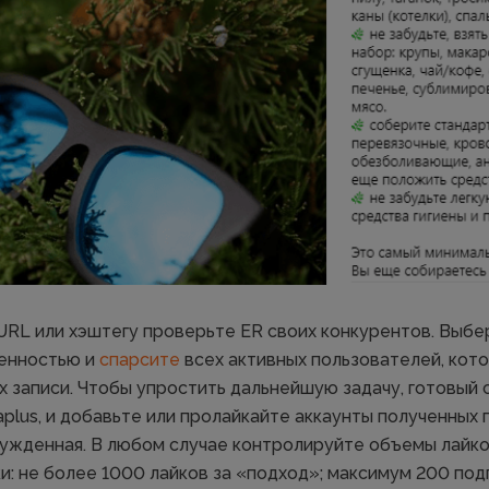
о URL или хэштегу проверьте ER своих конкурентов. Выбе
енностью и
спарсите
всех активных пользователей, кот
 записи. Чтобы упростить дальнейшую задачу, готовый с
taplus, и добавьте или пролайкайте аккаунты полученных
нужденная. В любом случае контролируйте объемы лайко
: не более 1000 лайков за «подход»; максимум 200 подп