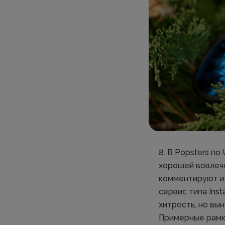
8. В Popsters п
хорошей вовлеч
комментируют их
сервис типа Ins
хитрость, но вы
Примерные рамки