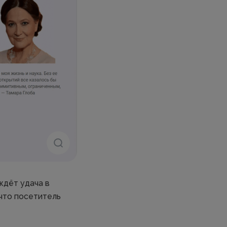
ждёт удача в
 что посетитель