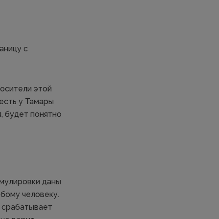
аницу с
носители этой
есть у Тамары
я, будет понятно
рмулировки даны
бому человеку.
у срабатывает