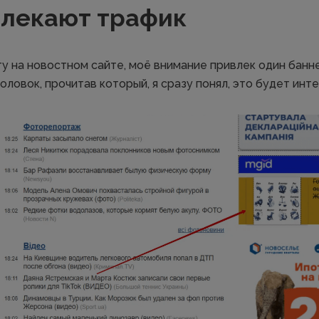
влекают трафик
у на новостном сайте, моё внимание привлек один банне
оловок, прочитав который, я сразу понял, это будет инт