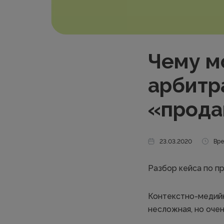
Чему м
арбитр
«прода
23.03.2020
Вре
Разбор кейса по п
Контекстно-медийна
несложная, но очен