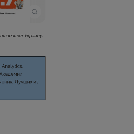
 ошарашил Украину.
Analytics.
в Академии
ения. Лучших из