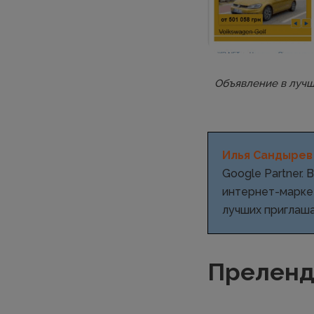
Объявление в лучш
Илья Сандырев
Google Partner.
интернет-марке
лучших приглаша
Преленд