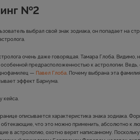
инг №2
льзователь выбрал свой знак зодиака, он попадает на стр
астролога.
стролога очень даже говорящая. Тамара Глоба. Видимо, 
особенной предрасположенностью к астрологии. Ведь, 
однофамилец —
Павел Глоба
. Почему выбрана эта фамили
тывает эффект Барнума.
у кейса.
странице описывается характеристика знака зодиака. Фо
 обтекающие, что это можно применить, абсолютно к лю
щие в астрологию, охотно верят написанному. Поскольк