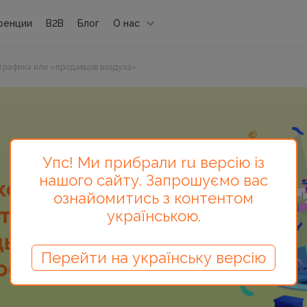
ренции
B2B
Блог
О нас
трафика или «продавцов воздуха»
Упс! Ми прибрали ru версію із
нашого сайту. Запрошуємо вас
ознайомитись з контентом
українською.
Перейти на українську версію