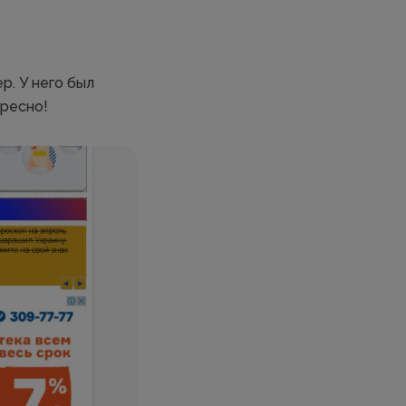
р. У него был
ересно!