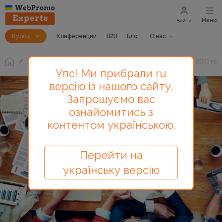
Меню
Войти
Курсы
Конференции
B2B
Блог
О нас
Блог
50 ведущих тенденций цифрового маркетинга в 2021 год
Упс! Ми прибрали ru
версію із нашого сайту.
Запрошуємо вас
ознайомитись з
контентом українською.
Перейти на
українську версію