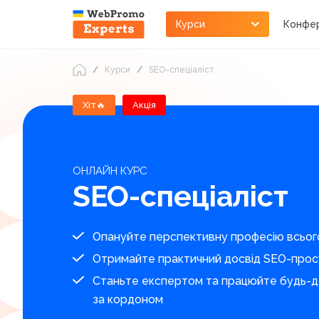
Курси
Конфер
Курси
SEO-спеціаліст
Хіт🔥
Акція
ОНЛАЙН КУРС
SEO-спеціаліст
Опануйте перспективну професію всього 
Отримайте практичний досвід SEO-просу
Станьте експертом та працюйте будь-де: в
за кордоном