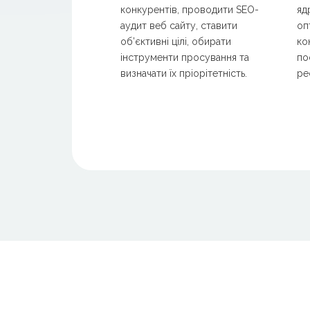
конкурентів, проводити SEO-
яд
аудит веб сайту, ставити
оп
об’єктивні цілі, обирати
ко
інструменти просування та
по
визначати їх пріорітетність.
ре