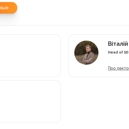
ніше
Віталі
Head of S
Про лекто