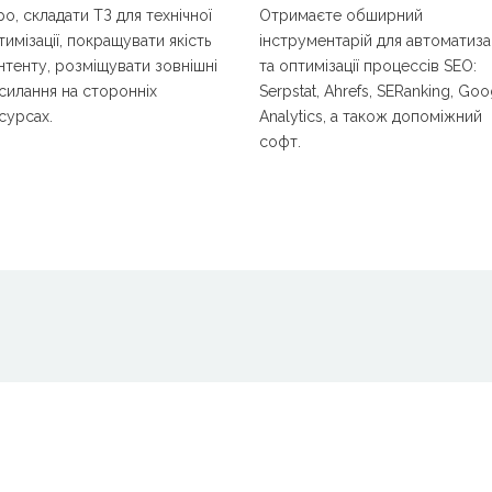
ро, складати ТЗ для технічної
Отримаєте обширний
тимізації, покращувати якість
інструментарій для автоматизац
нтенту, розміщувати зовнішні
та оптимізації процессів SEO:
силання на сторонніх
Serpstat, Ahrefs, SERanking, Goo
сурсах.
Analytics, а також допоміжний
софт.