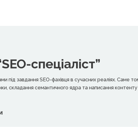
“SEO-спеціаліст”
и під завдання SEO-фахівця в сучасних реаліях. Саме то
ринки, складання семантичного ядра та написання контенту
и