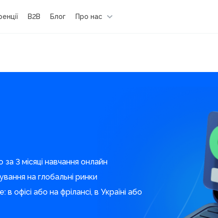
енції
B2B
Блог
Про нас
за 3 місяці навчання онлайн
вання на глобальні ринки
 офісі або на фрілансі, в Україні або