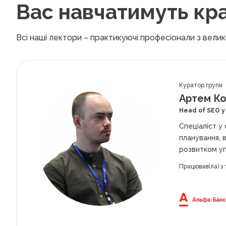
Вас навчатимуть кр
Всі наші лектори – практикуючі професіонали з вели
Куратор групи
Артем Ко
Head of SEO 
Спеціаліст у
планування, 
розвитком уп
Працював(ла) з