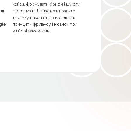
кейси, формувати брифи і шукати
ії
замовників. Дізнаєтесь правила
та етику виконання замовленнь,
gle
принципи фрілансу і нюанси при
відборі замовлень.