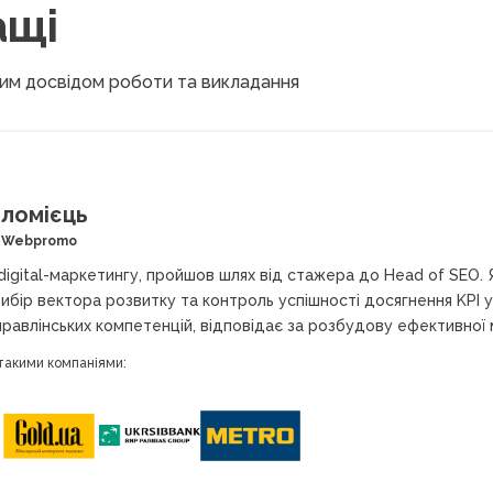
ащі
ким досвідом роботи та викладання
ломієць
у Webpromo
 digital-маркетингу, пройшов шлях від стажера до Head of SEO. Я
вибір вектора розвитку та контроль успішності досягнення KPI у
равлінських компетенцій, відповідає за розбудову ефективної
 такими компаніями: