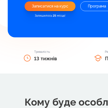
Записатися на курс
Програма
Залишилось
25
місць!
Тривалість:
Рі
13 тижнів
П
Кому буде особл