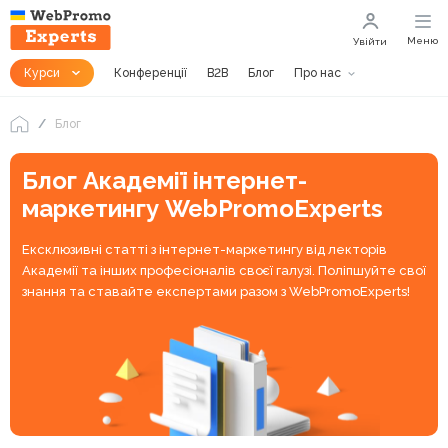
Меню
Увійти
Курси
Конференції
B2B
Блог
Про нас
Блог
Блог Академії інтернет-
маркетингу WebPromoExperts
Ексклюзивні статті з інтернет-маркетингу від лекторів
Академії та інших професіоналів своєї галузі. Поліпшуйте свої
знання та ставайте експертами разом з WebPromoExperts!