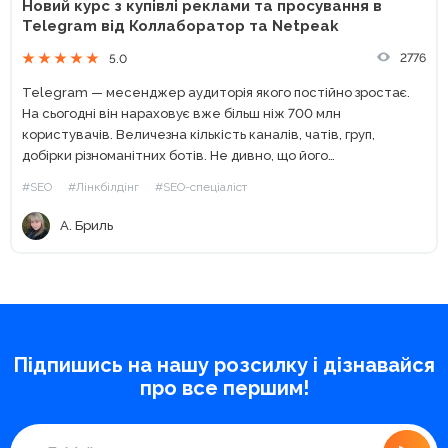
Новий курс з купівлі реклами та просування в
Telegram від Коллаборатор та Netpeak
2776
5.0
Telegram — месенджер аудиторія якого постійно зростає.
На сьогодні він нараховує вже більш ніж 700 млн
користувачів. Величезна кількість каналів, чатів, груп,
добірки різноманітних ботів. Не дивно, що його
використовують не тільки для приватного спілкування, а
#SEO
#Лінкбілдінг
#SEO-спеціаліст
також як майданчик для...
А. Бриль
Підпишись на нашу розсилку і дізнавайся
про все першим!