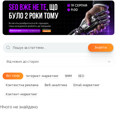
Знайти
Від нових до старих
Всі теми
Інтернет-маркетинг
SMM
SEO
Контекстна реклама
Веб-аналітика
Email-маркетинг
Контент-маркетинг
Нічого не знайдено