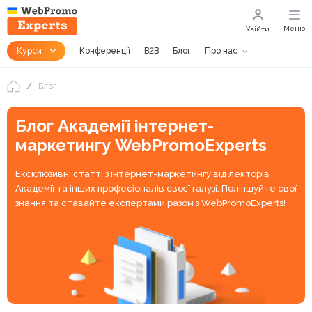
Меню
Увійти
Курси
Конференції
B2B
Блог
Про нас
Блог
Блог Академії інтернет-
маркетингу WebPromoExperts
Ексклюзивні статті з інтернет-маркетингу від лекторів
Академії та інших професіоналів своєї галузі. Поліпшуйте свої
знання та ставайте експертами разом з WebPromoExperts!