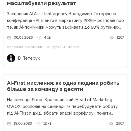
масштабувати результат
Засновник AI Assistant agency Володимир Тетерук на
конференції «AI агенти в маркетингу 2026» розповів про
те, як AI-помічники можуть закривати до 50% рутинних
процесів у маркетингу — від обробки пошти до
06.05.2026
4 хв
1267
створення контенту та автоматизації аналітики.
#Інтернет-маркетинг
#Штучний інтелект
Сьогодні штучний інтелект уже...
В. Тетерук
AI-First мислення: як одна людина робить
більше за команду з десяти
На семінарі Євген Красовицький, Head of Marketing
OWOX, розповів на семінарі, як перебудувати роботу
під AI-First підхід, зібрати власні воркфлоу і почати
отримувати більше результату без збільшення обсягу
19.06.2026
12 хв
2567
задач. За останні два роки штучний інтелект перестав