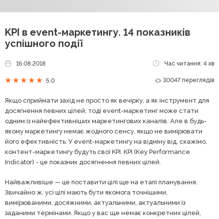
KPI в event-маркетингу. 14 показників
успішного події
16.08.2018
Час читання: 4 хв
30047 переглядів
5.0
Якщо сприймати захід не просто як вечірку, а як інструмент для
досягнення певних цілей, тоді event-маркетинг може стати
одним із найефективніших маркетингових каналів. Але в будь-
якому маркетингу немає жодного сенсу, якщо не вимірювати
його ефективність. У event-маркетингу на відміну від, скажімо,
контент-маркетингу будуть свої KPI. KPI (Key Performance
Indicator) - це показник досягнення певних цілей.
Найважливіше — це поставити цілі ще на етапі планування.
Звичайно ж, усі цілі мають бути якомога точнішими,
вимірюваними, досяжними, актуальними, актуальними із
заданими термінами. Якщо у вас ще немає конкретних цілей,