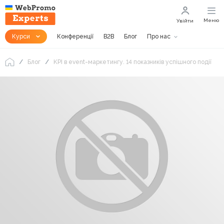
Меню
Увійти
Курси
Конференції
B2B
Блог
Про нас
Блог
KPI в event-маркетингу. 14 показників успішного події