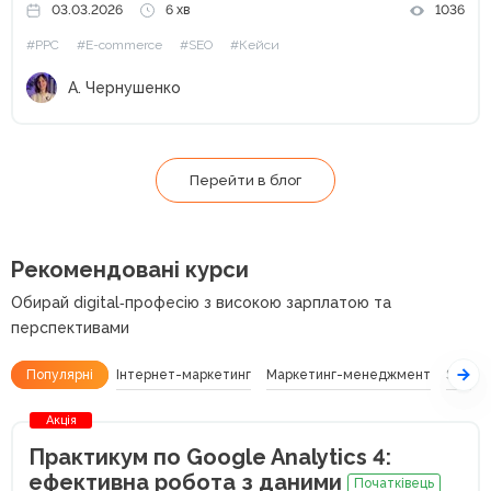
03.03.2026
6 хв
1036
загальний результат. На прикладі кейсу Webpromo та
#PPC
#E-commerce
#SEO
#Кейси
Samsung Experience Store розберемо,...
А. Чернушенко
Перейти в блог
Рекомендовані курси
Обирай digital‑професію з високою зарплатою та
перспективами
Популярні
Інтернет-маркетинг
Маркетинг-менеджмент
SEO
Акція
Практикум по Google Analytics 4:
ефективна робота з даними
Початківець