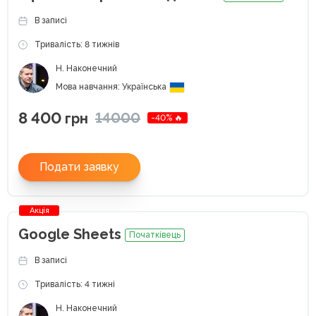
В записі
Тривалість: 8 тижнів
Н. Наконечний
Мова навчання: Українська
8 400
14000
грн
-40% 🔥
Подати заявку
Акція
Google Sheets
Початківець
В записі
Тривалість: 4 тижні
Н. Наконечний