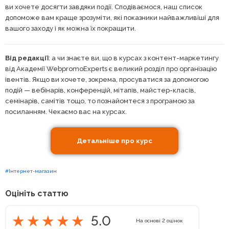
ви хочете досягти завдяки події. Сподіваємося, наш список
допоможе вам краще зрозуміти, які показники найважливіші для
вашого заходу і як можна їх покращити.
Від редакції
: а чи знаєте ви, що в курсах з контент-маркетингу
від Академії WebpromoExperts є великий розділ про організацію
івентів. Якщо ви хочете, зокрема, просуватися за допомогою
подій — вебінарів, конференцій, мітапів, майстер-класів,
семінарів, самітів тощо, то познайомтеся з програмою за
посиланням. Чекаємо вас на курсах.
Детальніше про курс
#Інтернет-магазин
Оцініть статтю
5.0
На основі
2
оцінок