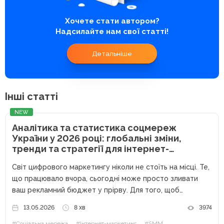
Хочете стати автором?
Надсилайте нам свої статті!
Детальніше
Інші статті
NEW
Аналітика та статистика соцмереж
України у 2026 році: глобальні зміни,
тренди та стратегії для інтернет-
маркетологів
Світ цифрового маркетингу ніколи не стоїть на місці. Те,
що працювало вчора, сьогодні може просто зливати
ваш рекламний бюджет у прірву. Для того, щоб
залишатися конкурентоспроможними, залучати якісні
13.05.2026
8 хв
3974
ліди та масштабувати бізнес, інтернет-маркетологу
#Соціальна мережа
#Інтернет-маркетинг
#SMM