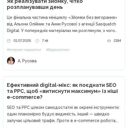
Як реалізувати зйомку, чітко
розпланувавши день
Це фінальна частина мініциклу «Зйомки без вигорання»
від Альони Олійник та Анни Русової з агенції Sasquatch
Digital. У попередніх матеріалах ми розглянули, з чого
розпочинається зйомка: з чекліста, домовленостей,
01.07.2026
7 хв
2184
мудборду. А також — як підготувати команду, реквізит,
#Інтернет-маркетинг
#Відеоконтент
локацію, не витративши...
А. Русова
Ефективний digital-мікс: як поєднати SEO
та PPC, щоб «витиснути максимум» із ніші
e-commerce?
SEO та PPC цілком самодостатні як окремі інструменти:
один планомірно будує видимість, інший — швидко
залучає цільовий трафік. Проте в e-commerce робота
цих каналів як ізольованих одиниць часто обмежує