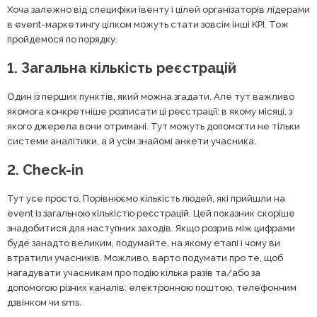
Хоча залежно від специфіки івенту і цілей організаторів лідерами
в event-маркетингу цілком можуть стати зовсім інші KPI. Тож
пройдемося по порядку.
1. Загальна кількість реєстрацій
Один із перших пунктів, який можна згадати. Але тут важливо
якомога конкретніше розписати ці реєстрації: в якому місяці, з
якого джерела вони отримані. Тут можуть допомогти не тільки
системи аналітики, а й усім знайомі анкети учасника.
2. Сheck-in
Тут усе просто. Порівнюємо кількість людей, які прийшли на
event із загальною кількістю реєстрацій. Цей показник скоріше
знадобитися для наступних заходів. Якщо розрив між цифрами
буде занадто великим, подумайте, на якому етапі і чому ви
втратили учасників. Можливо, варто подумати про те, щоб
нагадувати учасникам про подію кілька разів та/або за
допомогою різних каналів: електронною поштою, телефонним
дзвінком чи sms.