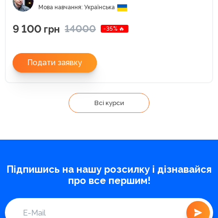
Мова навчання: Українська
9 100
14000
грн
-35% 🔥
Подати заявку
Всі курси
Підпишись на нашу розсилку і дізнавайся
про все першим!