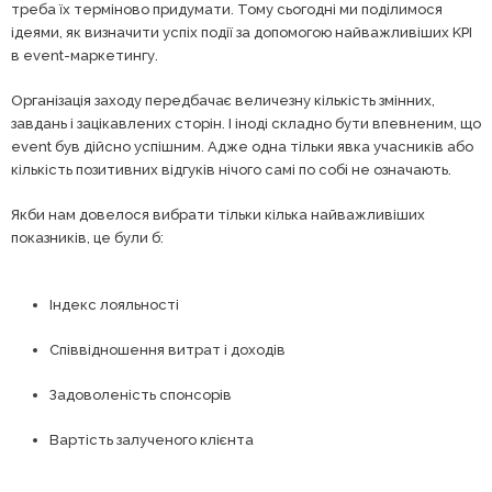
треба їх терміново придумати. Тому сьогодні ми поділимося
ідеями, як визначити успіх події за допомогою найважливіших KPI
в event-маркетингу.
Організація заходу передбачає величезну кількість змінних,
завдань і зацікавлених сторін. І іноді складно бути впевненим, що
event був дійсно успішним. Адже одна тільки явка учасників або
кількість позитивних відгуків нічого самі по собі не означають.
Якби нам довелося вибрати тільки кілька найважливіших
показників, це були б:
Індекс лояльності
Співвідношення витрат і доходів
Задоволеність спонсорів
Вартість залученого клієнта