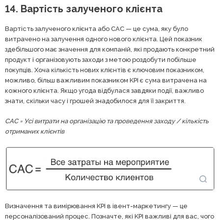
14. Вартість залученого клієнта
Вартість залученого клієнта або CAC — це сума, яку було
витрачено на залучення одного нового клієнта. Цей показник
здебільшого має значення для компаній, які продають конкретний
продукт і організовують заходи з метою роздобути побільше
покупців. Хоча кількість нових клієнтів є ключовим показником,
можливо, більш важливим показником KPI є сума витрачена на
кожного клієнта. Якщо угода відбулася завдяки події, важливо
знати, скільки часу і грошей знадобилося для її закриття.
CAC = Усі витрати на організацію та проведення заходу / кількість
отриманих клієнтів
Визначення та вимірювання KPI в івент-маркетингу — це
персоналізований процес. Позначте, які KPI важливі для вас, чого