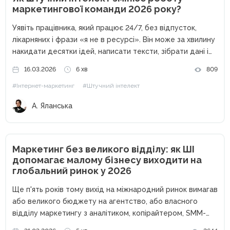
маркетингової команди 2026 року?
Уявіть працівника, який працює 24/7, без відпусток,
лікарняних і фрази «я не в ресурсі». Він може за хвилину
накидати десятки ідей, написати тексти, зібрати дані і
навіть допомогти з креативами. Звучить як ідеальний
16.03.2026
6 хв
809
співробітник, правда? Перша думка, ChatGPT. Але
#Інтернет-маркетинг
#Штучний інтелект
сьогодні...
А. Яланська
Маркетинг без великого відділу: як ШІ
допомагає малому бізнесу виходити на
глобальний ринок у 2026
Ще п'ять років тому вихід на міжнародний ринок вимагав
або великого бюджету на агентство, або власного
відділу маркетингу з аналітиком, копірайтером, SMM-
фахівцем і таргетологом. Малий бізнес дивився на