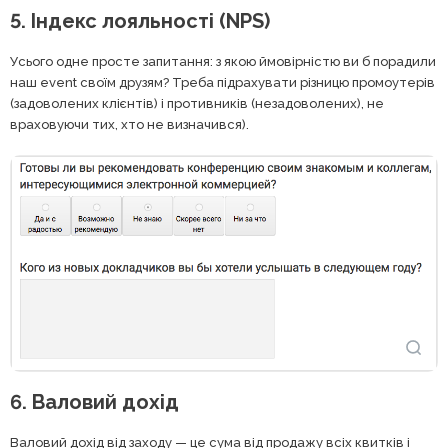
5. Індекс лояльності (NPS)
Усього одне просте запитання: з якою ймовірністю ви б порадили
наш event своїм друзям? Треба підрахувати різницю промоутерів
(задоволених клієнтів) і противників (незадоволених), не
враховуючи тих, хто не визначився).
6. Валовий дохід
Валовий дохід від заходу — це сума від продажу всіх квитків і