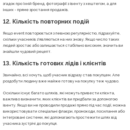
згадок про їхній бренд, фотографії з івенту з хештегом, а для
інших - пряме зростання продажів.
12. Кількість повторних подій
Якщо event повторюється з певною регулярністю, підрахуйте,
скільки учасників з'являються на них знову. Якщо число таких
людей зростає або залишається стабільно високим, значить ви
знайшли чудовий рецепт.
13. Кількість готових лідів і клієнтів
Звичайно, всі хочуть, щоб учасник відразу став покупцем. Але
роздобути людину вже майже готову на покупку теж чудово.
Оскільки існує багато шляхів, які можуть привести клієнта,
важливо визначити, яких клієнтів ви придбали за допомогою
івенту. Якщо ви не проводили продажі прямо під час події, можна
використовувати спеціальні флаєри, промокоди, посилання або
інтегровані системи, які допомагають простежити шлях від
учасника зустрічі до покупця.