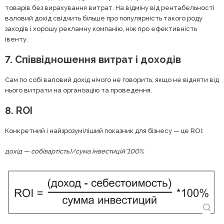
товарів без вирахування витрат. На відміну від рентабельності
валовий дохід свідчить більше про популярність такого роду
заходів і хорошу рекламну компанію, ніж про ефективність
івенту.
7. Співвідношення витрат і доходів
Сам по собі валовий дохід нічого не говорить, якщо не відняти від
нього витрати на організацію та проведення.
8. ROI
Конкретний і найзрозуміліший показник для бізнесу — це ROI:
дохід — собівартість)/сума інвестицій*100%