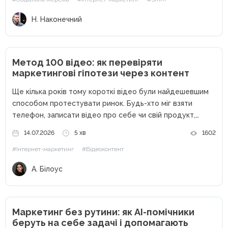
критично важливо тримати руку на пульсі статистичних...
Н. Наконечний
Метод 100 відео: як перевіряти
маркетингові гіпотези через контент
Ще кілька років тому короткі відео були найдешевшим
способом протестувати ринок. Будь-хто міг взяти
телефон, записати відео про себе чи свій продукт,
опублікувати його без жодних вкладень і отримати
14.07.2026
5 хв
1602
перших клієнтів. Сьогодні ситуація кардинально
#Інтернет-маркетинг
#Відеоконтент
змінилася. Кількість контенту зросла в рази,...
А. Білоус
Маркетинг без рутини: як AI-помічники
беруть на себе задачі і допомагають