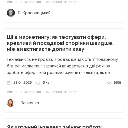
#Інтернет-маркетинг
#Штучний інтелект
бути просто помічником. Для...
Є. Красовицький
ШІ в маркетингу: як тестувати офери,
креативи й посадкові сторінки швидше,
ніж ви встигаєте допити каву
Геніальність не продає. Продає швидкість У товарному
бізнесі маркетинг зазвичай впирається в дві речі: як
зробити офер, який реально зачепить клієнта; як не
витратити весь бюджет, поки ви перевіряєте, чи він
28.04.2026
9 хв
1695
взагалі працює. На практиці у багатьох малих і середніх...
#Інтернет-маркетинг
#Штучний інтелект
І. Панченко
Як штучний інтелект змінює роботу