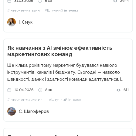
31.03.2026
5 хв
2644
глобальні ринки як на щось недосяжне: надто дорого і
#Інтернет-магазин
#Штучний інтелект
надто ризиковано. У...
І. Смук
Як навчання з AI змінює ефективність
маркетингових команд
Ще кілька років тому маркетинг будувався навколо
інструментів, каналів і бюджету. Сьогодні — навколо
швидкості, даних і здатності команди адаптуватися. І
саме тут на перший план виходить штучний інтелект. AI
10.04.2026
8 хв
611
вже не виглядає як «експеримент» або «цікава
#Інтернет-маркетинг
#Штучний інтелект
новинка». У багатьох...
С. Шагоферов