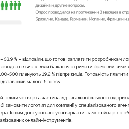
 – 53,9 % – відповіли, що готові заплатити розробникам л
еспондентів висловили бажання отримати фірмовий симв
0-500 планують 19,2 % підприємців. Готовність платити
едставників малого бізнесу.
 тільки четверта частина від загальної кількості підприєм
і замовити логотип для компанії у спеціалізованого аген
ра. Іншим доступні наступні варіанти: самостійна розро
алізованих онлайн-інструментів.