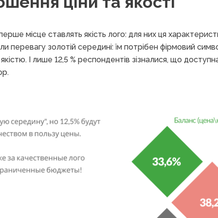
ошення ціни та якості
перше місце ставлять якість лого: для них ця характерист
али перевагу золотій середині: їм потрібен фірмовий сим
 якістю. І лише 12,5 % респондентів зізналися, що доступна
ор.