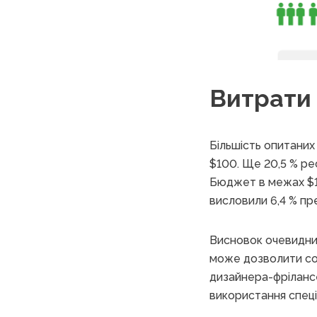
Витрати
Більшість опитаних
$100. Ще 20,5 % р
Бюджет в межах $10
висловили 6,4 % пр
Висновок очевидний:
може дозволити соб
дизайнера-фрілансе
використання спеці