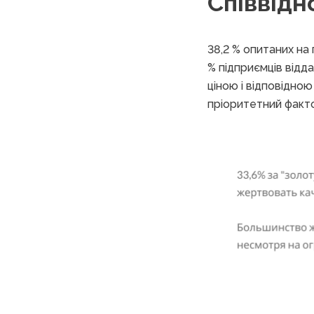
Співвідн
38,2 % опитаних на 
% підприємців відд
ціною і відповідною
пріоритетний факт