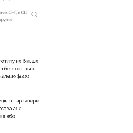
оготипу не більше
ол безкоштовно.
 більше $500
ців і стартаперів
тства або
бка або