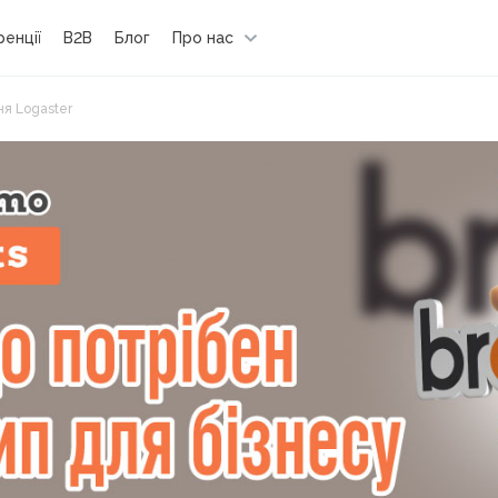
енції
B2B
Блог
Про нас
ня Logaster