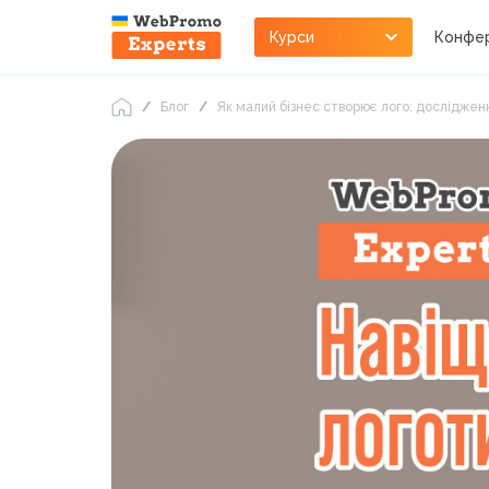
Курси
Конфер
Блог
Як малий бізнес створює лого: досліджен