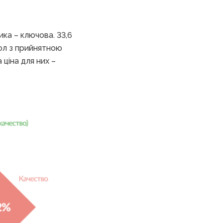
ика – ключова. 33,6
вол з прийнятною
 ціна для них –