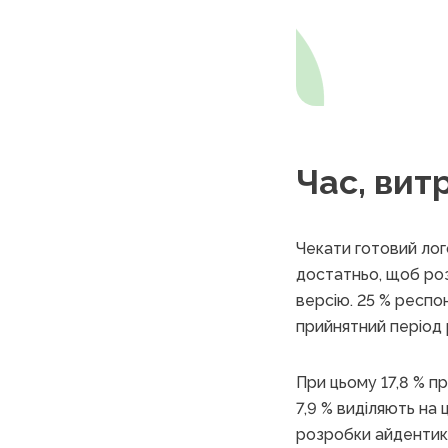
Час, вит
Чекати готовий лого
достатньо, щоб роз
версію. 25 % респон
прийнятний період 
При цьому 17,8 % п
7,9 % виділяють на
розробки айдентик