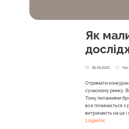
Як мали
дослід
26.04.2021
Час 
Отримати конкурент
сучасному ринку. Во
Тому питаннями бре
все починається з 
витрачають на це і 
Logaster
.