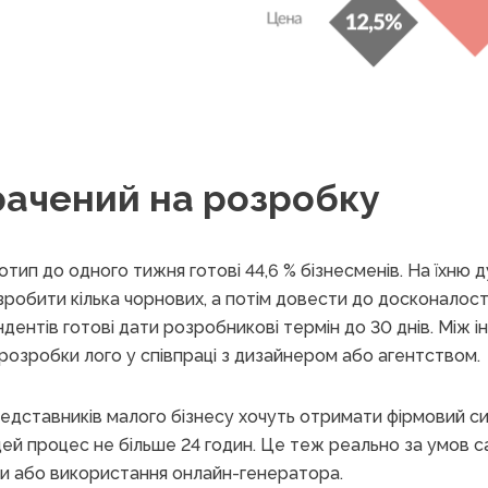
рачений на розробку
тип до одного тижня готові 44,6 % бізнесменів. На їхню д
робити кілька чорнових, а потім довести до досконалост
дентів готові дати розробникові термін до 30 днів. Між і
розробки лого у співпраці з дизайнером або агентством.
редставників малого бізнесу хочуть отримати фірмовий сим
 цей процес не більше 24 годин. Це теж реально за умов с
и або використання онлайн-генератора.