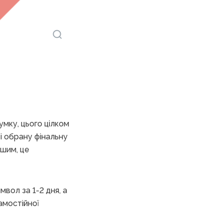
умку, цього цілком
і обрану фінальну
ншим, це
вол за 1-2 дня, а
амостійної