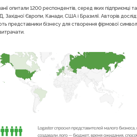
нії опитали 1200 респондентів, серед яких підприємці т
Д, Західної Європи, Канади, США і Бразилії. Авторів дослід
ь представники бізнесу для створення фірмової символіки
витрачати.