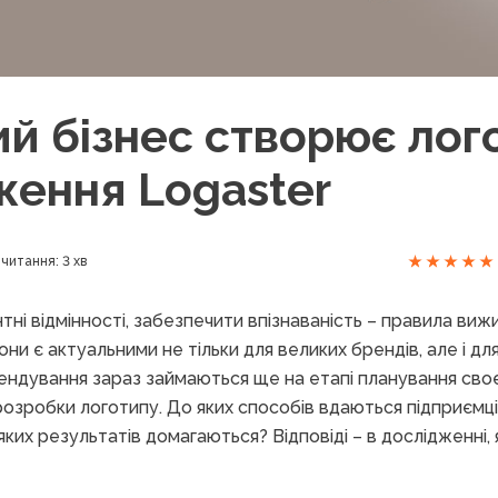
й бізнес створює лого
ження Logaster
читання: 3 хв
ні відмінності, забезпечити впізнаваність – правила виж
ни є актуальними не тільки для великих брендів, але і для
ндування зараз займаються ще на етапі планування своє
розробки логотипу. До яких способів вдаються підприємці,
яких результатів домагаються? Відповіді – в дослідженні, 