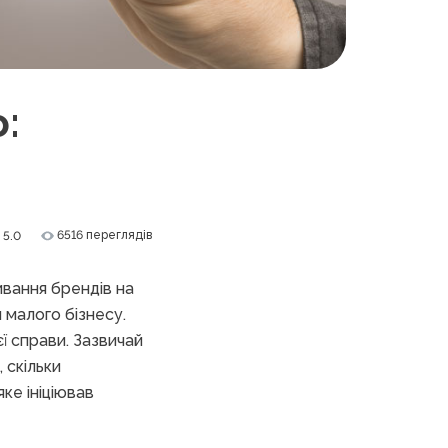
:
6516 переглядів
5.0
ивання брендів на
 малого бізнесу.
ї справи. Зазвичай
 скільки
яке ініціював