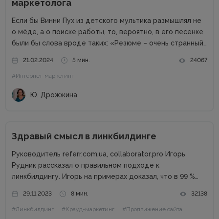
маркетолога
Если бы Винни Пух из детского мультика размышлял не
о мёде, а о поиске работы, то, вероятно, в его песенке
были бы слова вроде таких: «Резюме – очень странный
предмет. Вот оно есть, а откликов нет». Дело в том,
21.02.2024
5 мин.
24067
что...
#Интернет-маркетинг
Ю. Дрожжина
Здравый смысл в линкбилдинге
Руководитель referr.com.ua, collaborator.pro Игорь
Рудник рассказал о правильном подходе к
линкбилдингу. Игорь на примерах доказал, что в 99 %
случаях PBN не нужны. Основные методы линкбилдинга
29.11.2023
8 мин.
32138
Сайты можно продвигать множеством способов, среди
#Линкбилдинг
#Крауд-маркетинг
#Продвижение сайта
которых есть и PBN. При этом PBN разделяются...