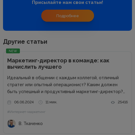
Присылайте нам свои статьи!
Подробнее
Другие статьи
NEW
Маркетинг-директор в команде: как
вычислить лучшего
Идеальный в общении с каждым коллегой, отличный
стратег или опытный операционист? Каким должен
быть успешный и продуктивный маркетинг-директор?
Об этом в рамках онлайн-конференции Marketing
06.06.2024
11 мин.
25416
Directors Day рассказал Виталий Ткаченко. Виталий –
#Интернет-маркетинг
соучредитель Tkachenko & Myroniuk Marketing Agency,
имеет огромный опыт...
В. Ткаченко