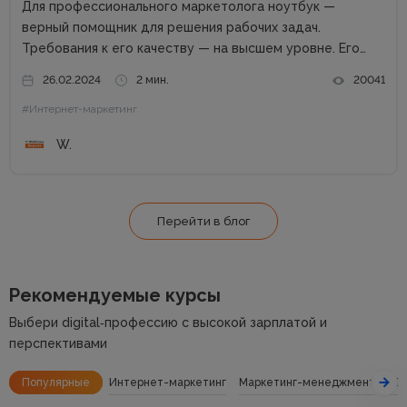
Для профессионального маркетолога ноутбук —
верный помощник для решения рабочих задач.
Требования к его качеству — на высшем уровне. Его
возможности пропорциональны профессиональным
26.02.2024
2 мин.
20041
успехам. Добротный комплект «железа» — даже не
#Интернет-маркетинг
обсуждается. Без продвинутого процессора, топовой
графики и внушительного запаса постоянной...
W.
Перейти в блог
Рекомендуемые курсы
Выбери digital‑профессию с высокой зарплатой и
перспективами
Популярные
Интернет-маркетинг
Маркетинг-менеджмент
SE