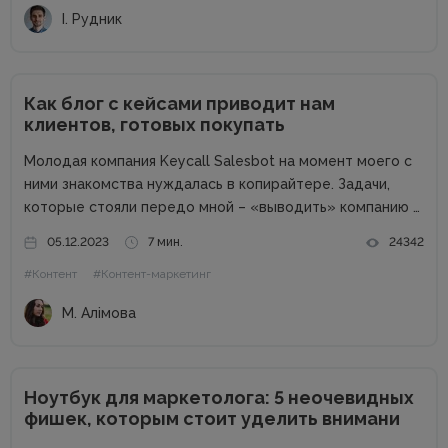
І. Рудник
Как блог с кейсами приводит нам
клиентов, готовых покупать
Молодая компания Keycall Salesbot на момент моего с
ними знакомства нуждалась в копирайтере. Задачи,
которые стояли передо мной – «выводить» компанию в
свет. Писать о компании и для компании. Задача
05.12.2023
7 мин.
24342
несколько размытая, но все же ясная – мне
#Контент
#Контент-маркетинг
предлагалась позиция...
М. Алімова
Ноутбук для маркетолога: 5 неочевидных
фишек, которым стоит уделить внимани