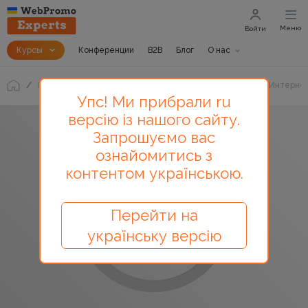
Меню
Войти
Курсы
Конференции
B2B
Блог
О нас
Блог
Зачем бизнесу детально определять свои ЦА в Интерне
Упс! Ми прибрали ru
версію із нашого сайту.
Запрошуємо вас
ознайомитись з
контентом українською.
Перейти на
українську версію