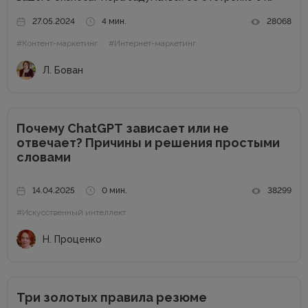
конкурентов. Отстройка от конкурентов – это о том,
27.05.2024
4 мин.
28068
как выделиться среди аналогичных компаний, привлечь
#Контент-маркетинг
#Интернет-маркетинг
внимание к продуктам...
Л. Бован
Почему ChatGPT зависает или не
отвечает? Причины и решения простыми
словами
14.04.2025
0 мин.
38299
#Искусственный интеллект
Н. Проценко
Три золотых правила резюме