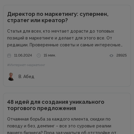
Директор по маркетингу: супермен,
стратег или креатор?
Статья для всех, кто мечтает дорасти до топовых
позиций в маркетинге и делает для этого все. От
редакции. Проверенные советы и самые интересные
кейсы собрали для вас в одном месте! Подписывайтесь
11.06.2024
15 мин.
28925
на наш телеграм-канал и получайте каждую неделю
#Интернет-маркетинг
новую порцию...
В. Абед
48 идей для создания уникального
торгового предложения
Отчаянная борьба за каждого клиента, скидки по
поводу и без, демпинг – все это суровые реалии
вашего бизнеса? Пора задуматься об отстройке от