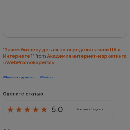
"Зачем бизнесу детально определять свои ЦА в
Интернете?"
from
Академия интернет-маркетинга
«WebPromoExperts»
#Целевая аудитория
#Вебинар
Оцените статью
5.0
На основе
1
оценок