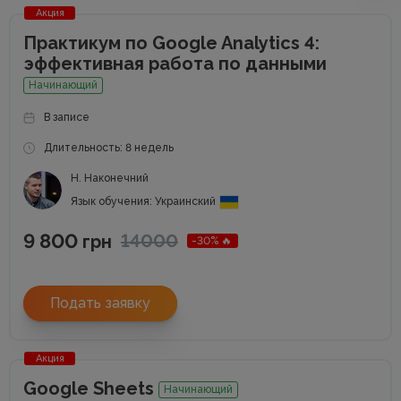
Акция
Практикум по Google Analytics 4:
эффективная работа по данными
Начинающий
В записе
Длительность: 8 недель
Н. Наконечний
Язык обучения: Украинский
9 800
14000
грн
-30% 🔥
Подать заявку
Акция
Google Sheets
Начинающий