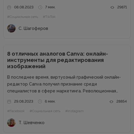
населения мира. Из них 4,62 миллиарда человек
08.08.2023
7 мин.
29871
используют социальные сети, что составляет 58,4%
#Социальная сеть
#TikTok
населения мира. Самые популярные...
С. Шагоферов
8 отличных аналогов Canva: онлайн-
инструменты для редактирования
изображений
В последнее время, виртуозный графический онлайн-
редактор Canva получил признание среди
специалистов в сфере маркетинга. Революционная
методология drag-and-drop, которую воплощает этот
29.08.2023
6 мин.
28854
сервис, позволяет максимально упростить работу с
#Facebook
#Социальная сеть
#Instagram
графическим содержимым. Огромный ассортимент
готовых шаблонов, разнообразных шрифтов и
Т. Шевченко
декоративных элементов позволяет даже неопытным...