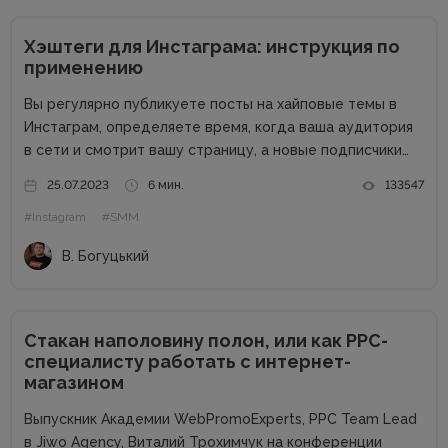
Хэштеги для Инстаграма: инструкция по
применению
Вы регулярно публикуете посты на хайповые темы в
Инстаграм, определяете время, когда ваша аудитория
в сети и смотрит вашу страницу, а новые подписчики
все не приходят? Нет лайков со сторонних аккаунтов,
25.07.2023
6 мин.
133547
падает охват и посещаемость? Что же делать? Выход
#Instagram
#SMM
есть!...
В. Богуцький
Стакан наполовину полон, или как PPC-
специалисту работать с интернет-
магазином
Выпускник Академии WebPromoExperts, PPC Team Lead
в Jiwo Agency, Виталий Трохимчук на конференции