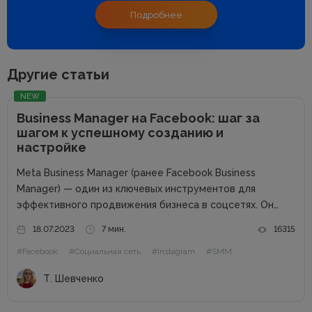
Подробнее
Другие статьи
NEW
Business Manager на Facebook: шаг за
шагом к успешному созданию и
настройке
Meta Business Manager (ранее Facebook Business
Manager) — один из ключевых инструментов для
эффективного продвижения бизнеса в соцсетях. Он
облегчает управление несколькими учетными записями,
18.07.2023
7 мин.
16315
помогает автоматизировать процессы и
#Facebook
#Социальная сеть
#Instagram
#SMM
систематизировать данные разных проектов, а также
настраивать рекламные кампании, отслеживать
Т. Шевченко
статистику и...