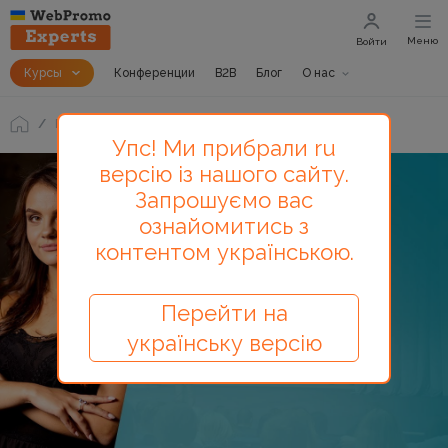
Меню
Войти
Курсы
Конференции
B2B
Блог
О нас
Блог
Вебинар WebPromoExperts «Тренды SMM 2018»
Упс! Ми прибрали ru
версію із нашого сайту.
Запрошуємо вас
ознайомитись з
контентом українською.
Перейти на
українську версію