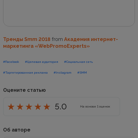
Тренды Smm 2018
from
Академия интернет-
маркетинга «WebPromoExperts»
#Facebook
#Целевая аудитория
#Социальная сеть
#Таргетированная реклама
#Instagram
#SMM
Оцените статью
5.0
На основе
1
оценок
Об авторе