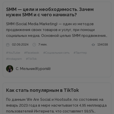
SMM — цели и необходимость. Зачем
нужен SMM и с чего начинать?
SMM (Social Media Marketing) — один из методов
продвижения своих товаров и услуг, при помощи
социальных медиа. Основной целью SMM продвижения
является повышение узнаваемости вашего бренда,
02.09.2024
7 мин.
134038
большая заинтересованность к вашему продукту,
#YouTube
#Facebook
#Социальная сеть
#Твиттер
постоянная коммуникация с потенциальными и
#Instagram
#TikTok
существующими клиентами. Благодаря социальным...
С. Мельник(Куропій)
Как стать популярным в TikTok
По данным We Are Social и Hootsuite, по состоянию на
январь 2023 года в мире насчитывается 4,95 миллиарда
пользователей Интернета, что составляет 59,5%