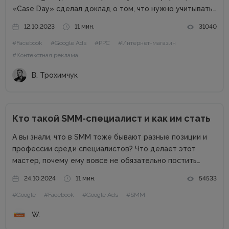
«Case Day» сделал доклад о том, что нужно учитывать
PPC-специалисту при работе с интернет-магазином.
12.10.2023
11 мин.
31040
Статья будет полезна специалистам, которые
#Facebook
#Google Ads
#PPC
#Интернет-магазин
работают на фрилансе или в маленьких агентствах.
Почему...
#Контекстная реклама
В. Трохимчук
Кто такой SMM-специалист и как им стать
А вы знали, что в SMM тоже бывают разные позиции и
профессии среди специалистов? Что делает этот
мастер, почему ему вовсе не обязательно постить
котиков, и как такой эксперт может приносить компании
24.10.2024
11 мин.
54533
репутационную пользу и деньги? В рамках наших
#Google
#Facebook
#Google Ads
#SMM
публикаций...
W.