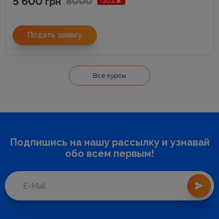
5 600
8000
грн
-30% 🔥
Подать заявку
Все курсы
Подпишись на нашу рассылку и узнавай
обо всем первым!