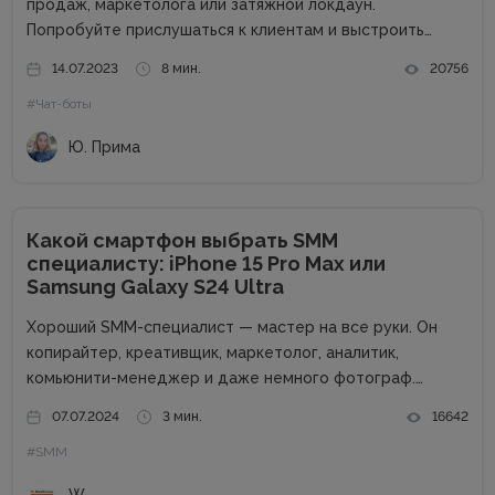
продаж, маркетолога или затяжной локдаун.
Попробуйте прислушаться к клиентам и выстроить
коммуникацию в привычных для них мессенджерах. По
14.07.2023
8 мин.
20756
данным Salesforce, только 14 % пользователей вместо
#Чат-боты
оформления заказа в чат-боте заполнят форму на...
Ю. Прима
Какой смартфон выбрать SMM
специалисту: iPhone 15 Pro Max или
Samsung Galaxy S24 Ultra
Хороший SMM-специалист — мастер на все руки. Он
копирайтер, креативщик, маркетолог, аналитик,
комьюнити-менеджер и даже немного фотограф.
Чтобы стать таким универсальным солдатом,
07.07.2024
3 мин.
16642
необходимо постоянно учиться. Но это еще не все.
#SMM
Нужен качественный и продуктивный смартфон —
важный инструмент для решения...
W.