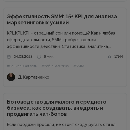
Эффективность SMM: 15+ KPI для анализа
маркетинговых усилий
KPI…KPI…KPI – страшный сон или помощь? Как и любая
сфера деятельности, SMM требует оценки
эффективности действий. Статистика, аналитика,
отчеты – способ взглянуть на KPI для понимания полной
04.08.2023
6 мин.
17144
картины проекта. Однако что значит эта аббревиатура?
#Социальная сеть
#Веб-аналитика
#SMM
KPI (Key Performance Indicators) – это...
Д. Картавченко
Ботоводство для малого и среднего
бизнеса: как создавать, внедрять и
продвигать чат-ботов
Если продажи просели, не стоит сходу ругать отдел