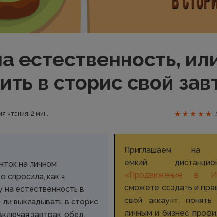
на естественность, ил
ить в сторис свой зав
я чтения: 2 мин.
Приглашаем на 
емкий дистанци
нток на личном
«Продвижение в Ин
о спросила, как я
сможете создать и пра
у на естественность в
свой аккаунт, понять
 ли выкладывать в сторис
личным и бизнес профи
включая завтрак, обед,