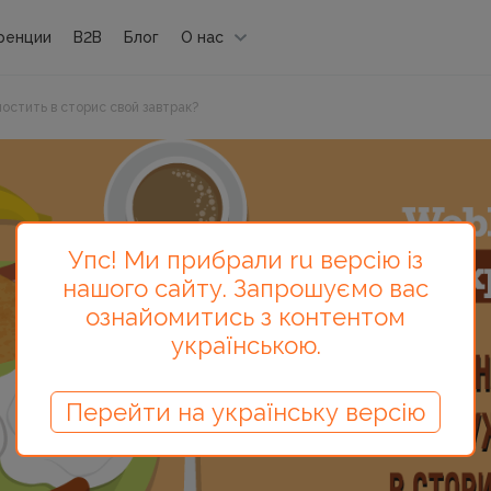
ренции
B2B
Блог
О нас
остить в сторис свой завтрак?
Упс! Ми прибрали ru версію із
нашого сайту. Запрошуємо вас
ознайомитись з контентом
українською.
Перейти на українську версію