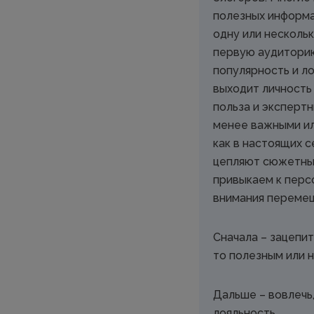
полезных информа
одну или нескольк
первую аудиторию
популярность и ло
выходит личность 
польза и эксперт
менее важными ил
как в настоящих с
цепляют сюжетные
привыкаем к перс
внимания перемещ
Сначала – зацепи
то полезным или 
Дальше – вовлечь
лояльность.