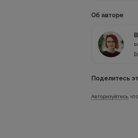
Об авторе
В
D
В
Поделитесь эт
Авторизуйтесь
, ч