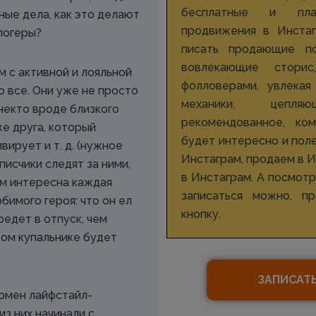
бесплатные и пла
ные дела, как это делают
продвижения в Инстаг
логеры?
писать продающие по
вовлекающие стори
м с активной и лояльной
фолловерами, увлекая
 все. Они уже не просто
механики, цепля
некто вроде близкого
рекомендованное, ко
же друга, который
будет интересно и пол
вирует и т. д. (нужное
Инстаграм, продаем в 
писчики следят за ними,
в Инстаграм. А посмот
им интересна каждая
записаться можно, п
бимого героя: что он ел
кнопку.
оедет в отпуск, чем
ком купальнике будет
ЗАПИСАТ
номен лайфстайл-
из них начинали с