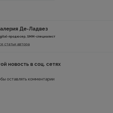
алерия Де-Ладвез
igital-продюсер, SMM-специалист
се статьи автора
ой новость в соц. сетях
тобы оставлять комментарии