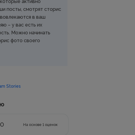
 которые активно
и посты, смотрят сторис
 вовлекаются в ваш
яю – у вас есть их
ость. Можно начинать
орис фото своего
am Stories
ью
.0
На основе
1
оценок