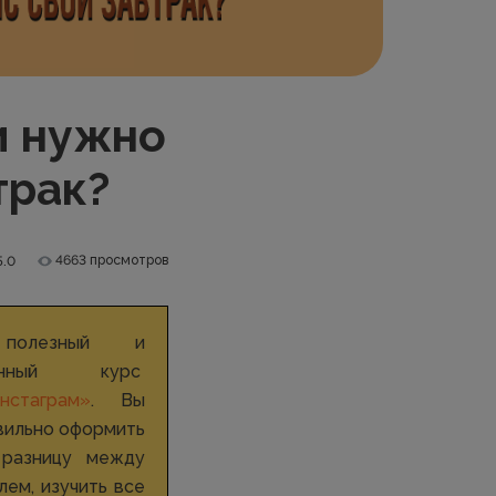
и нужно
трак?
4663 просмотров
5.0
полезный и
онный курс
стаграм»
. Вы
вильно оформить
 разницу между
лем, изучить все