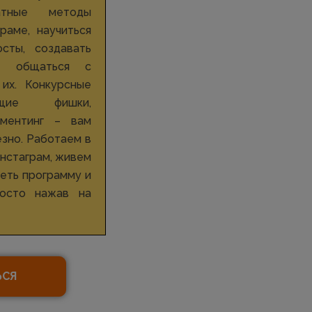
тные методы
раме, научиться
сты, создавать
с, общаться с
 их. Конкурсные
ющие фишки,
мментинг – вам
езно. Работаем в
Инстаграм, живем
реть программу и
росто нажав на
ЬСЯ