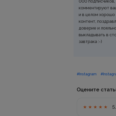
000 подписчиков,
комментируют ваш
и в целом хорошо
контент, поздравл
доверие и лояльн
выкладывать в ст
завтрака :-)
#Instagram
#Instagr
Оцените стат
5