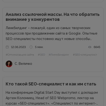
Анализ ссылочной массы. На что обратить
внимание у конкурентов
Линкбилдинг – пожалуй, один из самых творческих
процессов при продвижении сайта в Google. Опытные
SEO-специалисты постоянно ищут новые способы
нахождения и построения правильных ссылок, которые
12.06.2023
5 мин.
6645
будут стоить недорого, при этом подталкивать нужные
#Оптимизация сайта
#SEO
#Линкбилдинг
#SEO-специалист
страницы по ключевым запросам. В этой статье мы...
С. Величко
Кто такой SEO-специалист и как им стать
На конференции Digital Start Day выступил с докладом
Артем Коломиец, Head of SEO Webpromo, лектор на
курсах «SEO-специалист», «Специалист по интернет-