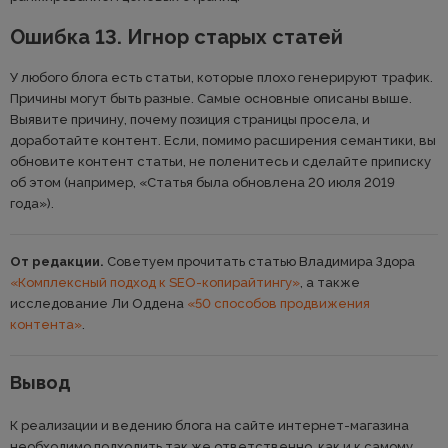
Ошибка 13. Игнор старых статей
У любого блога есть статьи, которые плохо генерируют трафик.
Причины могут быть разные. Самые основные описаны выше.
Выявите причину, почему позиция страницы просела, и
доработайте контент. Если, помимо расширения семантики, вы
обновите контент статьи, не поленитесь и сделайте приписку
об этом (например, «Статья была обновлена 20 июля 2019
года»).
От редакции.
Советуем прочитать статью Владимира Здора
«Комплексный подход к SEO-копирайтингу»
, а также
исследование Ли Оддена
«50 способов продвижения
контента»
.
Вывод
К реализации и ведению блога на сайте интернет-магазина
необходимо подходить так же ответственно, как и к самому