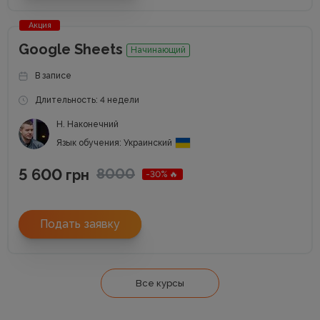
Акция
Google Sheets
Начинающий
В записе
Длительность: 4 недели
Н. Наконечний
Язык обучения: Украинский
5 600
8000
грн
-30% 🔥
Подать заявку
Все курсы