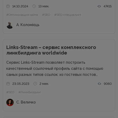
маркетингу». Артем рассказал, чем занимается SEO-
14.10.2024
13 мин.
47415
специалист, что должен знать и уметь, насколько
#Оптимизация сайта
#SEO
#SEO-специалист
актуальна профессия и как им стать. Что такое...
А. Коломієць
Links-Stream – сервис комплексного
линкбилдинга worldwide
Сервис Links-Stream позволяет построить
качественный ссылочный профиль сайта с помощью
самых разных типов ссылок: из гостевых постов
(аутрич), крауд, сабмитов, PBN. Познакомимся с сайтом
23.05.2023
2 мин.
9060
более подробно и узнаем его сильные стороны.
#SEO
#Линкбилдинг
Основные преимущества: Гарантия на проставленные
ссылки Своя биржа ссылок на...
С. Величко