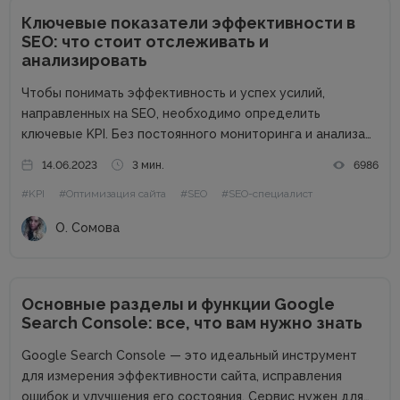
Ключевые показатели эффективности в
SEO: что стоит отслеживать и
анализировать
Чтобы понимать эффективность и успех усилий,
направленных на SEO, необходимо определить
ключевые KPI. Без постоянного мониторинга и анализа
показателей эффективности поисковика невозможно
14.06.2023
3 мин.
6986
оценить прогресс работы. KPI в SEO, которые
#KPI
#Оптимизация сайта
#SEO
#SEO-специалист
определяют заказчик и исполнитель услуг, позволяет
наладить рабочий процесс, отслеживать данные...
О. Сомова
Основные разделы и функции Google
Search Console: все, что вам нужно знать
Google Search Console — это идеальный инструмент
для измерения эффективности сайта, исправления
ошибок и улучшения его состояния. Сервис нужен для