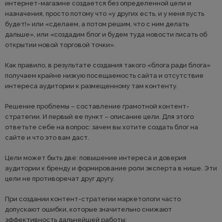
интернет-магазине создается без определенной цели и
назначения, просто потому что «у других есть, и у меня пусть
будет!» или «сделаем, а потом решим, что с ним делать
дальше», или «создадим блог и будем туда новости писать об
открытии новой торговой точки».
Как правило, в результате создания такого «блога ради блога»
получаем крайне низкую посещаемость сайта и отсутствие
интереса аудитории к размещенному там контенту.
Решение проблемы – соcтавление грамотной контент-
стратегии. И первый ее пункт – описание цели. Для этого
ответьте себе на вопрос: зачем вы хотите создать блог на
сайте и что это вам даст.
Цели может быть две: повышение интереса и доверия
аудитории к бренду и формирование роли эксперта в нише. Эти
цели не противоречат друг другу.
При создании контент-стратегии маркетологи часто
допускают ошибки, которые значительно снижают
эффективность дальнейшей работы: