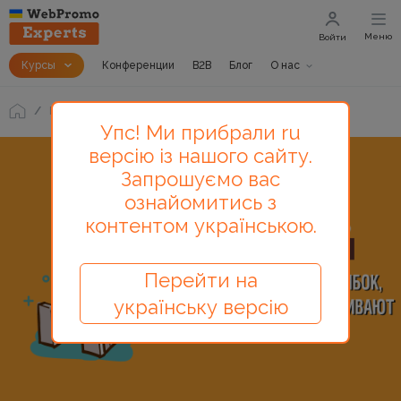
Меню
Войти
Курсы
Конференции
B2B
Блог
О нас
Блог
Топ SEO-ошибок, которые убивают ваш блог
Упс! Ми прибрали ru
версію із нашого сайту.
Запрошуємо вас
ознайомитись з
контентом українською.
Перейти на
українську версію