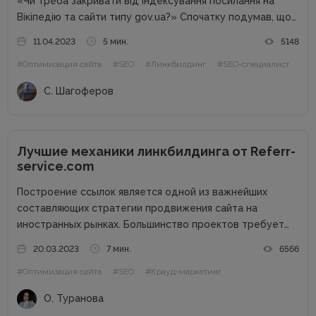
«Чи треба закривати від індексування посилання на
Вікіпедію та сайти типу gov.ua?» Спочатку подумав, що
буде чергова колонка від спеціаліста, а потім зрозумів,
11.04.2023
5 мин.
5148
що це тема окремої статті. Від редакції. Перевірені
#Оптимизация сайта
#SEO
#Линкбилдинг
#SEO-специалист
поради та...
С. Шагоферов
Лучшие механики линкбилдинга от Referr-
service.com
Построение ссылок является одной из важнейших
составляющих стратегии продвижения сайта на
иностранных рынках. Большинство проектов требует
привлечения линкбилдинга для повышения
20.03.2023
7 мин.
6566
узнаваемости бренда и попадания на первые позиции
#Оптимизация сайта
#SEO
#Крауд-маркетинг
выдачи Google по ключевым запросам. Обратные
ссылки являются одним из факторов ранжирования,
О. Туранова
которые...