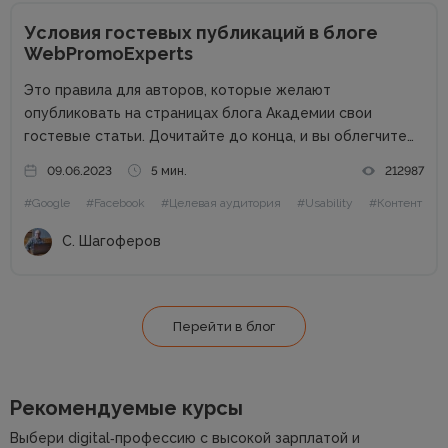
Условия гостевых публикаций в блоге
WebPromoExperts
Это правила для авторов, которые желают
опубликовать на страницах блога Академии свои
гостевые статьи. Дочитайте до конца, и вы облегчите
жизнь себе и редактору. Сайт в цифрах Сайт академии
09.06.2023
5 мин.
212987
интернет-маркетинга WebPromoExperts в цифрах: 37
#Google
#Facebook
#Целевая аудитория
#Usability
#Контент
000 уникальных посетителей, 90 000 подписчиков...
С. Шагоферов
Перейти в блог
Рекомендуемые курсы
Выбери digital‑профессию с высокой зарплатой и