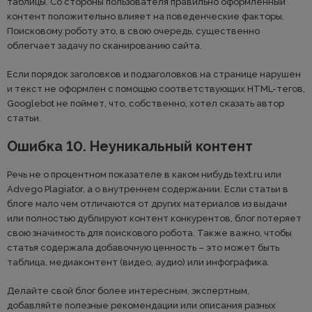
таблицы. Со стороны пользователя правильно оформленный
контент положительно влияет на поведенческие факторы.
Поисковому роботу это, в свою очередь, существенно
облегчает задачу по сканированию сайта.
Если порядок заголовков и подзаголовков на странице нарушен
и текст не оформлен с помощью соответствующих HTML-тегов,
Googlebot не поймет, что, собственно, хотел сказать автор
статьи.
Ошибка 10. Неуникальный контент
Речь не о процентном показателе в каком нибудь text.ru или
Advego Plagiator, а о внутреннем содержании. Если статьи в
блоге мало чем отличаются от других материалов из выдачи
или полностью дублируют контент конкурентов, блог потеряет
свою значимость для поискового робота. Также важно, чтобы
статья содержала добавочную ценность – это может быть
таблица, медиаконтент (видео, аудио) или инфографика.
Делайте свой блог более интересным, экспертным,
добавляйте полезные рекомендации или описания разных