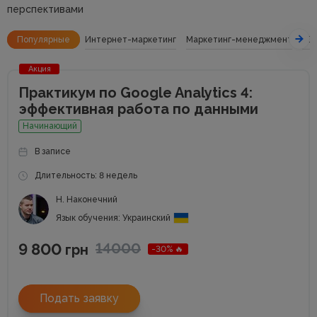
перспективами
Популярные
Интернет-маркетинг
Маркетинг-менеджмент
SE
Акция
Практикум по Google Analytics 4:
эффективная работа по данными
Начинающий
В записе
Длительность: 8 недель
Н. Наконечний
Язык обучения: Украинский
9 800
14000
грн
-30% 🔥
Подать заявку