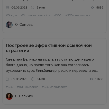
того, чтобы понять, как Google видит сайт, как
06.06.2023
5 мин.
5839
поисковые роботы индексируют отдельные страницы, а
#Google
#Оптимизация сайта
#SEO
#SEO-специалист
также как решить все вопросы, связанные с
продвижением...
О. Сомова
Построение эффективной ссылочной
стратегии
Светлана Величко написала эту статью для нашего
блога давно, но после того, как она согласилась
руководить курс Линкбилдер, решили перевести ее
статью на украинский. Мы так сделали, чтобы вы поняли
09.05.2023
6 мин.
17686
о чем будет идти речь на ее курсе: как правильно...
#SEO
#Линкбилдинг
#SEO-специалист
С. Величко