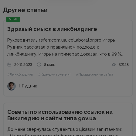
Другие статьи
NEW
Здравый смысл в линкбилдинге
Руководитель referr.com.ua, collaborator.pro Игорь
Рудник рассказал о правильном подходе к
линкбилдингу. Игорь на примерах доказал, что в 99 %
случаях PBN не нужны. Основные методы линкбилдинга
29.11.2023
8 мин.
32128
Сайты можно продвигать множеством способов, среди
#Линкбилдинг
#Крауд-маркетинг
#Продвижение сайта
которых есть и PBN. При этом PBN разделяются...
І. Рудник
Советы по использованию ссылок на
Википедию и сайты типа gov.ua
До мене звернулась студентка з цікавим запитанням: