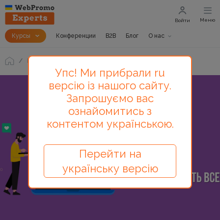
Меню
Войти
Курсы
Конференции
B2B
Блог
О нас
Блог
Стартапы: как про%#ать все
Упс! Ми прибрали ru
версію із нашого сайту.
Запрошуємо вас
ознайомитись з
контентом українською.
Перейти на
українську версію