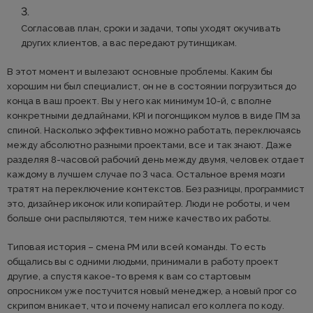
Согласовав план, сроки и задачи, топы уходят окучивать
других клиентов, а вас передают рутинщикам.
В этот момент и вылезают основные проблемы. Каким бы
хорошим ни был специалист, он не в состоянии погрузиться до
конца в ваш проект. Вы у него как минимум 10-й, с вполне
конкретными дедлайнами, KPI и погонщиком мулов в виде ПМ за
спиной. Насколько эффективно можно работать, переключаясь
между абсолютно разными проектами, все и так знают. Даже
разделяя 8-часовой рабочий день между двумя, человек отдает
каждому в лучшем случае по 3 часа. Остальное время мозги
тратят на переключение контекстов. Без разницы, программист
это, дизайнер иконок или копирайтер. Люди не роботы, и чем
больше они распыляются, тем ниже качество их работы.
Типовая история – смена PM или всей команды. То есть
общались вы с одними людьми, принимали в работу проект
другие, а спустя какое-то время к вам со стартовым
опросником уже постучится новый менеджер, а новый прог со
скрипом вникает, что и почему написал его коллега по коду.