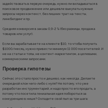
задействовать в первую очередь, нужно ли вкладываться в
поисковое продвижение или дешевле выкупать нужные
запросы через контекст, без лишних трат на тексты,
линкбилдинг и пр.
Средняя конверсия в заказы 0,9-2 % (без разницы, продажа
товаров или услуг).
Если вы зарабатываете на клиенте $10, то чтобы получить
$1000/месяц, нужно привести минимум 11 000 посетителей. И
не на статьи и топы, не контент-маркетингом, а целевыми,
коммерческими запросами.
Проверка гипотезы
Сейчас это стало просто и дешево, как никогда. Делаете
очередной клон чего-либо с нуля? Не потому, что уже
разработан инструментарий, и надо просто его продать, а
потому что посетила гениальная идея побороться за
конкуренцию в нише? Охладите свой пыл за три шага: