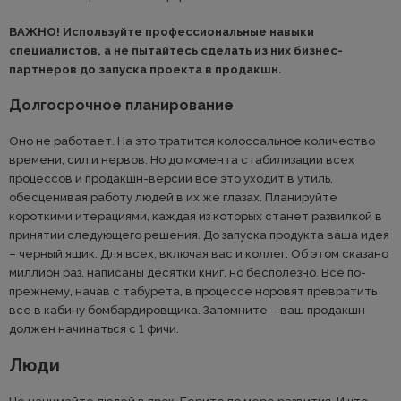
ВАЖНО! Используйте профессиональные навыки
специалистов, а не пытайтесь сделать из них бизнес-
партнеров до запуска проекта в продакшн.
Долгосрочное планирование
Оно не работает. На это тратится колоссальное количество
времени, сил и нервов. Но до момента стабилизации всех
процессов и продакшн-версии все это уходит в утиль,
обесценивая работу людей в их же глазах. Планируйте
короткими итерациями, каждая из которых станет развилкой в
принятии следующего решения. До запуска продукта ваша идея
– черный ящик. Для всех, включая вас и коллег. Об этом сказано
миллион раз, написаны десятки книг, но бесполезно. Все по-
прежнему, начав с табурета, в процессе норовят превратить
все в кабину бомбардировщика. Запомните – ваш продакшн
должен начинаться с 1 фичи.
Люди