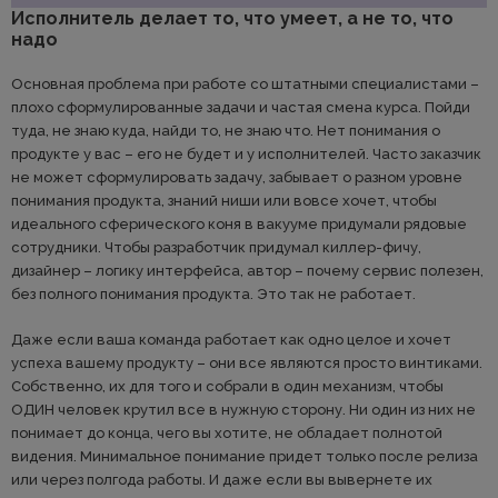
Исполнитель делает то, что умеет, а не то, что
надо
Основная проблема при работе со штатными специалистами –
плохо сформулированные задачи и частая смена курса. Пойди
туда, не знаю куда, найди то, не знаю что. Нет понимания о
продукте у вас – его не будет и у исполнителей. Часто заказчик
не может сформулировать задачу, забывает о разном уровне
понимания продукта, знаний ниши или вовсе хочет, чтобы
идеального сферического коня в вакууме придумали рядовые
сотрудники. Чтобы разработчик придумал киллер-фичу,
дизайнер – логику интерфейса, автор – почему сервис полезен,
без полного понимания продукта. Это так не работает.
Даже если ваша команда работает как одно целое и хочет
успеха вашему продукту – они все являются просто винтиками.
Собственно, их для того и собрали в один механизм, чтобы
ОДИН человек крутил все в нужную сторону. Ни один из них не
понимает до конца, чего вы хотите, не обладает полнотой
видения. Минимальное понимание придет только после релиза
или через полгода работы. И даже если вы вывернете их