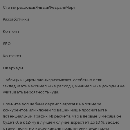
Статья расходов
Январь
Февраль
Март
Разработчики
Контент
SEO
Контекст
Оверхеды
Таблицы и цифры очень приземляют, особенно если
закладывать максимальные расходы, минимальные доходы и не
учитывать вероятность чуда.
Возьмите волшебный сервис Serpstat и на примере
конкурентов или ключей по вашей нише просчитайте
потенциальный трафик. Из расчета, что в первые 3 месяца он
будет 0, а к 12-му в лучшем случае дорастет до 10 %. Заодно
станет понятно, какие каналы привлечения аудитории