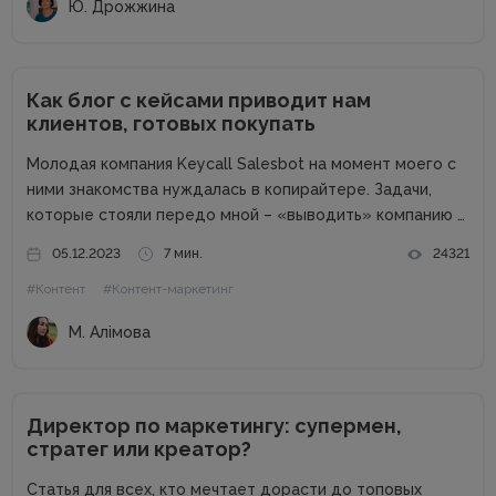
Ю. Дрожжина
Как блог с кейсами приводит нам
клиентов, готовых покупать
Молодая компания Keycall Salesbot на момент моего с
ними знакомства нуждалась в копирайтере. Задачи,
которые стояли передо мной – «выводить» компанию в
свет. Писать о компании и для компании. Задача
05.12.2023
7 мин.
24321
несколько размытая, но все же ясная – мне
#Контент
#Контент-маркетинг
предлагалась позиция...
М. Алімова
Директор по маркетингу: супермен,
стратег или креатор?
Статья для всех, кто мечтает дорасти до топовых