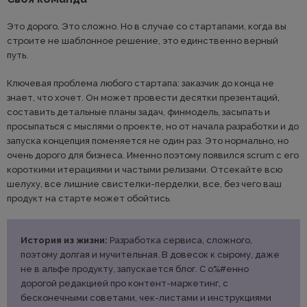
Это дорого. Это сложно. Но в случае со стартапами, когда вы
строите не шаблонное решение, это единственно верный
путь.
Ключевая проблема любого стартапа: заказчик до конца не
знает, что хочет. Он может провести десятки презентаций,
составить детальные планы задач, финмодель, засыпать и
просыпаться с мыслями о проекте, но от начала разработки и до
запуска концепция поменяется не один раз. Это нормально, но
очень дорого для бизнеса. Именно поэтому появился scrum с его
короткими итерациями и частыми релизами. Отсекайте всю
шелуху, все лишние свистелки-перделки, все, без чего ваш
продукт на старте может обойтись.
История из жизни:
Разработка сервиса, сложного,
поэтому долгая и мучительная. В довесок к сырому, даже
не в альфе продукту, запускается блог. С о%#енно
дорогой редакцией про контент-маркетинг, с
бесконечными советами, чек-листами и инструкциями