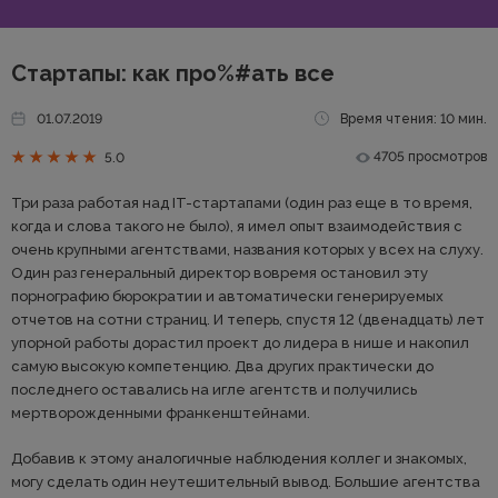
Стартапы: как про%#ать все
01.07.2019
Время чтения: 10 мин.
4705 просмотров
5.0
Три раза работая над IT-стартапами (один раз еще в то время,
когда и слова такого не было), я имел опыт взаимодействия с
очень крупными агентствами, названия которых у всех на слуху.
Один раз генеральный директор вовремя остановил эту
порнографию бюрократии и автоматически генерируемых
отчетов на сотни страниц. И теперь, спустя 12 (двенадцать) лет
упорной работы дорастил проект до лидера в нише и накопил
самую высокую компетенцию. Два других практически до
последнего оставались на игле агентств и получились
мертворожденными франкенштейнами.
Добавив к этому аналогичные наблюдения коллег и знакомых,
могу сделать один неутешительный вывод. Большие агентства