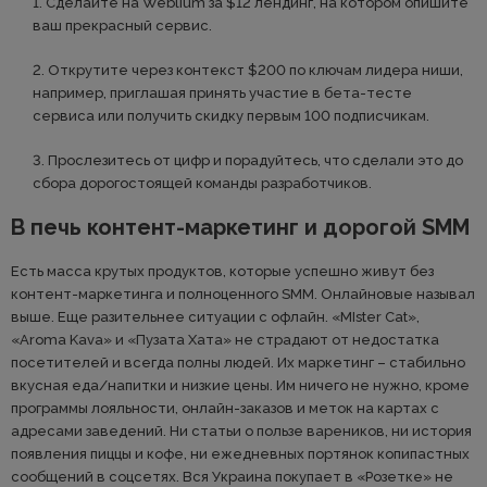
1. Сделайте на Weblium за $12 лендинг, на котором опишите
ваш прекрасный сервис.
2. Открутите через контекст $200 по ключам лидера ниши,
например, приглашая принять участие в бета-тесте
сервиса или получить скидку первым 100 подписчикам.
3. Прослезитесь от цифр и порадуйтесь, что сделали это до
сбора дорогостоящей команды разработчиков.
В печь контент-маркетинг и дорогой SMM
Есть масса крутых продуктов, которые успешно живут без
контент-маркетинга и полноценного SMM. Онлайновые называл
выше. Еще разительнее ситуации с офлайн. «MIster Cat»,
«Aroma Kava» и «Пузата Хата» не страдают от недостатка
посетителей и всегда полны людей. Их маркетинг – стабильно
вкусная еда/напитки и низкие цены. Им ничего не нужно, кроме
программы лояльности, онлайн-заказов и меток на картах с
адресами заведений. Ни статьи о пользе вареников, ни история
появления пиццы и кофе, ни ежедневных портянок копипастных
сообщений в соцсетях. Вся Украина покупает в «Розетке» не