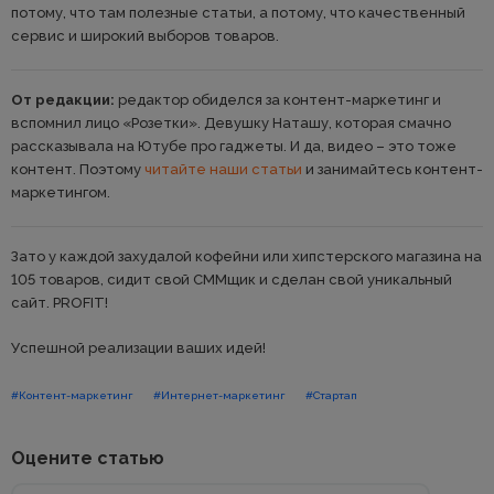
потому, что там полезные статьи, а потому, что качественный
сервис и широкий выборов товаров.
От редакции:
редактор обиделся за контент-маркетинг и
вспомнил лицо «Розетки». Девушку Наташу, которая смачно
рассказывала на Ютубе про гаджеты. И да, видео – это тоже
контент. Поэтому
читайте наши статьи
и занимайтесь контент-
маркетингом.
Зато у каждой захудалой кофейни или хипстерского магазина на
105 товаров, сидит свой СММщик и сделан свой уникальный
сайт. PROFIT!
Успешной реализации ваших идей!
#Контент-маркетинг
#Интернет-маркетинг
#Стартап
Оцените статью