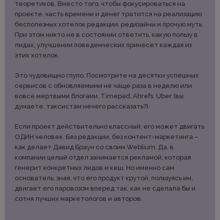
теоретиков. Вместо того, чтобы фокусироваться на
проекте, часть времени и денег тратится на реализацию
бесполезных хотелок редакции, редизайны и прочую муть.
При этом никто не в состоянии ответить, какую пользу в
лидах, улучшении поведенческих принесет каждая из
этих хотелок.
Это чудовищно глупо. Посмотрите на десятки успешных
сервисов с обновляемыми не чаще раза в неделю или
вовсе мертвыми блогами. Timepad, Ahrefs. Uber (вы
думаете, таксистам нечего рассказать?).
Если проект действительно классный, его может двигать
ОДИН человек. Без редакции, без контент-маркетинга –
как делает Давид Браун со своим Weblium. Да, в
компании целый отдел занимается рекламой, которая
генерит конкретных лидов и кеш. Но именно сам
основатель, зная, что его продукт крутой, пользуясь им,
двигает его паровозом вперед так, как не сделала бы и
сотня лучших маркетологов и авторов.