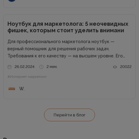
Ноутбук для маркетолога: 5 неочевидных
фишек, которым стоит уделить внимани
Для профессионального маркетолога ноутбук —
верный помощник для решения рабочих задач.
Требования к его качеству — на высшем уровне. Его
возможности пропорциональны профессиональным
26.02.2024
2 мин.
20022
успехам. Добротный комплект «железа» — даже не
#Интернет-маркетинг
обсуждается. Без продвинутого процессора, топовой
графики и внушительного запаса постоянной...
W.
Перейти в блог