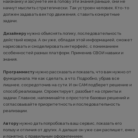
наизнанку и засунете им в голову эти знания раньше, они не
начнут мыслить стратегически. Так устроен человек. Кто-то
должен задавать вектор движения, ставить конкретные
задачи.
Дизайнеру
нужно объяснять логику, последовательность
действий юзера. А он уже, обладая этой информацией, сможет
нарисовать и смоделировать интерфейс, с пониманием
особенностей разных платформ. Применив СВОИ навыки и
знания.
Программисту
нужно рассказать и показать, что вам нужно от
функционала. Не как сделать, а что. Подробно, убрав все
лишнее, сосредоточив на сути. И он САМ подберет решение и
способ реализации. Спроектирует, разобьет на спринты и
задачи. Главное, напоминайте о простоте базовых решений и
согласовывайте приоритетность и последовательность
реализации.
Автору
нужно дать попробовать ваш сервис, показать его
пользу и отличия от других. А дальше он уже сам распишет, емко
и понятно, с правильным оформлением.