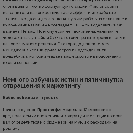
Не нанимайте людей в прок. Берите по мере развития. И что
очень важно – четко формулируйте задачи. Фрилансеры и
исполнители на конкретные таски эффективно работают
ТОЛЬКО, когда они делают понятную ИМ работу. И если ваше и
их понимание задачи не совпадает 1 в 1 – они сделают СВОЙ
вариант. Не ваш. Поэтому если нет понимания, нанимайте
человека на фултайм и будьте готовы тратить время и деньги
на поиск нужного решения. Это гораздо дешевле, чем
менеджерить сотни фрилансеров в надежде найти
волшебника, который угадает ваши скрытые в подсознании
идеи и концепции.
Немного азбучных истин и пятиминутка
отвращения к маркетингу
Бабло побеждает тупость
Начните с денег. Простая финмодель на 12 месяцев по
предполагаемым вложениям и возврату инвестиций позволит
вам определиться и с бюджетом на MVP, и с расходами на
рекламу.