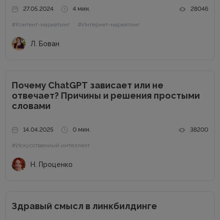
конкурентов. Отстройка от конкурентов – это о том,
27.05.2024
4 мин.
28046
как выделиться среди аналогичных компаний, привлечь
#Контент-маркетинг
#Интернет-маркетинг
внимание к продуктам...
Л. Бован
Почему ChatGPT зависает или не
отвечает? Причины и решения простыми
словами
14.04.2025
0 мин.
38200
#Искусственный интеллект
Н. Проценко
Здравый смысл в линкбилдинге