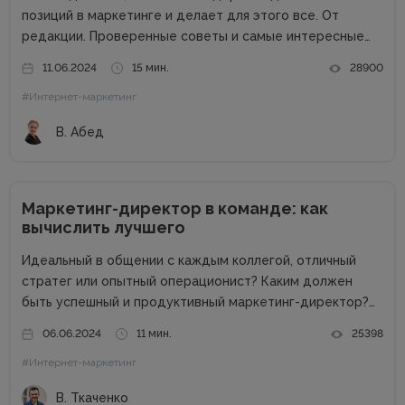
позиций в маркетинге и делает для этого все. От
редакции. Проверенные советы и самые интересные
кейсы собрали для вас в одном месте! Подписывайтесь
11.06.2024
15 мин.
28900
на наш телеграм-канал и получайте каждую неделю
#Интернет-маркетинг
новую порцию...
В. Абед
Маркетинг-директор в команде: как
вычислить лучшего
Идеальный в общении с каждым коллегой, отличный
стратег или опытный операционист? Каким должен
быть успешный и продуктивный маркетинг-директор?
Об этом в рамках онлайн-конференции Marketing
06.06.2024
11 мин.
25398
Directors Day рассказал Виталий Ткаченко. Виталий –
#Интернет-маркетинг
соучредитель Tkachenko & Myroniuk Marketing Agency,
имеет огромный опыт...
В. Ткаченко