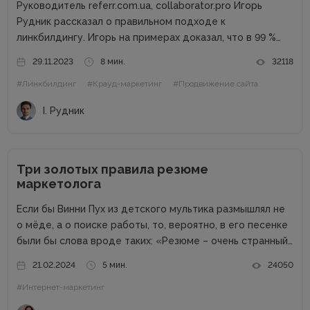
Руководитель referr.com.ua, collaborator.pro Игорь
Рудник рассказал о правильном подходе к
линкбилдингу. Игорь на примерах доказал, что в 99 %
случаях PBN не нужны. Основные методы линкбилдинга
29.11.2023
8 мин.
32118
Сайты можно продвигать множеством способов, среди
#Линкбилдинг
#Крауд-маркетинг
#Продвижение сайта
которых есть и PBN. При этом PBN разделяются...
І. Рудник
Три золотых правила резюме
маркетолога
Если бы Винни Пух из детского мультика размышлял не
о мёде, а о поиске работы, то, вероятно, в его песенке
были бы слова вроде таких: «Резюме – очень странный
предмет. Вот оно есть, а откликов нет». Дело в том,
21.02.2024
5 мин.
24050
что...
#Интернет-маркетинг