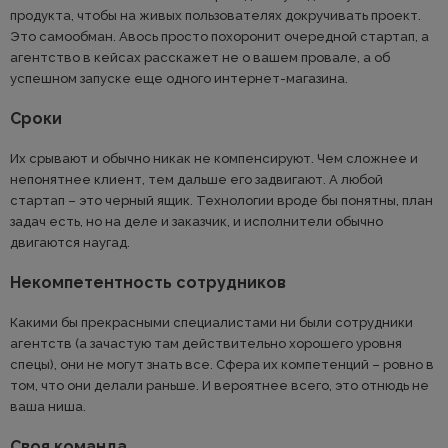
продукта, чтобы на живых пользователях докручивать проект.
Это самообман. Авось просто похоронит очередной стартап, а
агентство в кейсах расскажет не о вашем провале, а об
успешном запуске еще одного интернет-магазина.
Сроки
Их срывают и обычно никак не компенсируют. Чем сложнее и
непонятнее клиент, тем дальше его задвигают. А любой
стартап – это черный ящик. Технологии вроде бы понятны, план
задач есть, но на деле и заказчик, и исполнители обычно
двигаются наугад.
Некомпетентность сотрудников
Какими бы прекрасными специалистами ни были сотрудники
агентств (а зачастую там действительно хорошего уровня
спецы), они не могут знать все. Сфера их компетенций – ровно в
том, что они делали раньше. И вероятнее всего, это отнюдь не
ваша ниша.
Своя команда