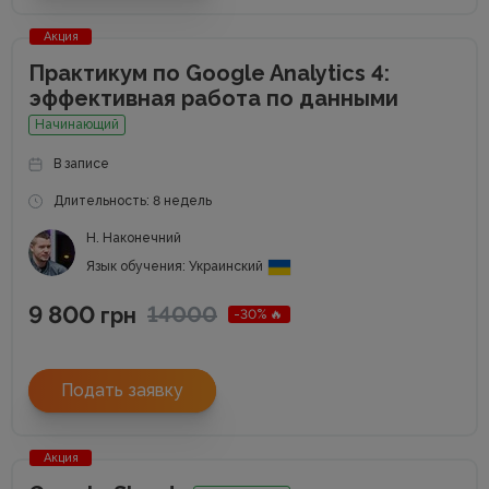
Акция
Практикум по Google Analytics 4:
эффективная работа по данными
Начинающий
В записе
Длительность: 8 недель
Н. Наконечний
Язык обучения: Украинский
9 800
14000
грн
-30% 🔥
Подать заявку
Акция