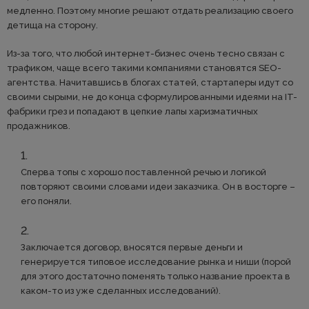
медленно. Поэтому многие решают отдать реализацию своего
детища на сторону.
Из-за того, что любой интернет-бизнес очень тесно связан с
трафиком, чаще всего такими компаниями становятся SEO-
агентства. Начитавшись в блогах статей, стартаперы идут со
своими сырыми, не до конца сформулированными идеями на IT-
фабрики грез и попадают в цепкие лапы харизматичных
продажников.
Сперва топы с хорошо поставленной речью и логикой
повторяют своими словами идеи заказчика. Он в восторге –
его поняли.
Заключается договор, вносятся первые деньги и
генерируется типовое исследование рынка и ниши (порой
для этого достаточно поменять только название проекта в
каком-то из уже сделанных исследований).