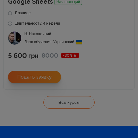
Google Sheets
Начинающий
В записе
Длительность: 4 недели
Н. Наконечний
Язык обучения: Украинский
5 600
8000
грн
-30% 🔥
Подать заявку
Все курсы