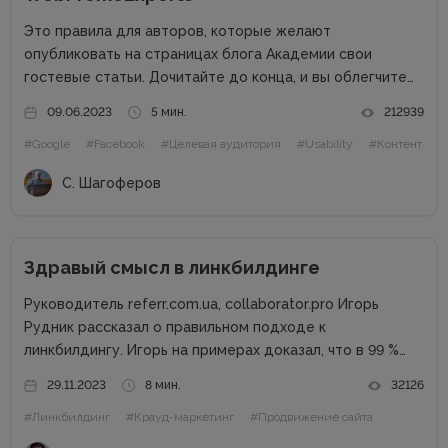
Это правила для авторов, которые желают
опубликовать на страницах блога Академии свои
гостевые статьи. Дочитайте до конца, и вы облегчите
жизнь себе и редактору. Сайт в цифрах Сайт академии
09.06.2023
5 мин.
212939
интернет-маркетинга WebPromoExperts в цифрах: 37
#Google
#Facebook
#Целевая аудитория
#Usability
#Контент
000 уникальных посетителей, 90 000 подписчиков...
С. Шагоферов
Здравый смысл в линкбилдинге
Руководитель referr.com.ua, collaborator.pro Игорь
Рудник рассказал о правильном подходе к
линкбилдингу. Игорь на примерах доказал, что в 99 %
случаях PBN не нужны. Основные методы линкбилдинга
29.11.2023
8 мин.
32126
Сайты можно продвигать множеством способов, среди
#Линкбилдинг
#Крауд-маркетинг
#Продвижение сайта
которых есть и PBN. При этом PBN разделяются...