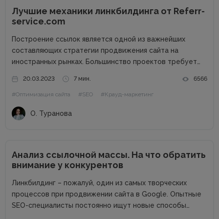
Лучшие механики линкбилдинга от Referr-
service.com
Построение ссылок является одной из важнейших
составляющих стратегии продвижения сайта на
иностранных рынках. Большинство проектов требует
привлечения линкбилдинга для повышения
20.03.2023
7 мин.
6566
узнаваемости бренда и попадания на первые позиции
#Оптимизация сайта
#SEO
#Крауд-маркетинг
выдачи Google по ключевым запросам. Обратные
ссылки являются одним из факторов ранжирования,
О. Туранова
которые...
Анализ ссылочной массы. На что обратить
внимание у конкурентов
Линкбилдинг – пожалуй, один из самых творческих
процессов при продвижении сайта в Google. Опытные
SEO-специалисты постоянно ищут новые способы
нахождения и построения правильных ссылок, которые