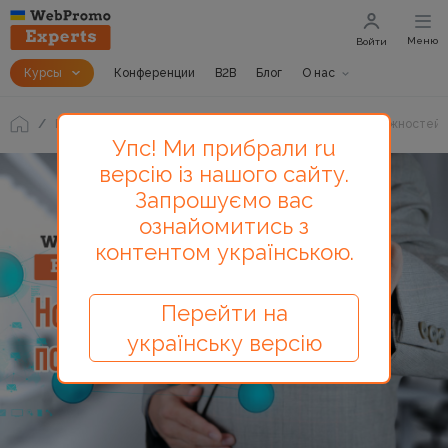
Меню
Войти
Курсы
Конференции
B2B
Блог
О нас
Блог
Самый простой способ для поиска новых возможностей 
Упс! Ми прибрали ru
версію із нашого сайту.
Запрошуємо вас
ознайомитись з
контентом українською.
Перейти на
українську версію