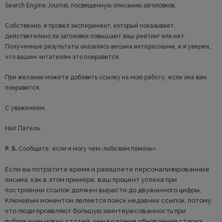
Search Engine Journal, посвященную описанию заголовков.
Собственно, я провёл эксперимент, который показывает,
действительно ли заголовки повышают ваш рейтинг или нет.
Полученные результаты оказались весьма интересными, и я уверен,
что вашим читателям это понравится.
При желании можете добавить ссылку на мою работу, если она вам
понравится.
С уважением,
Нил Патель.
P. S.
Сообщите, если я могу чем-либо вам помочь»
Если вы потратите время и разошлете персонализированные
письма, как в этом примере, ваш процент успеха при
построении ссылок должен вырасти до двузначного цифры.
Ключевым моментом является поиск недавних ссылок, потому
что люди проявляют большую заинтересованность при
публикации новых статей, чем во время обновления старых.