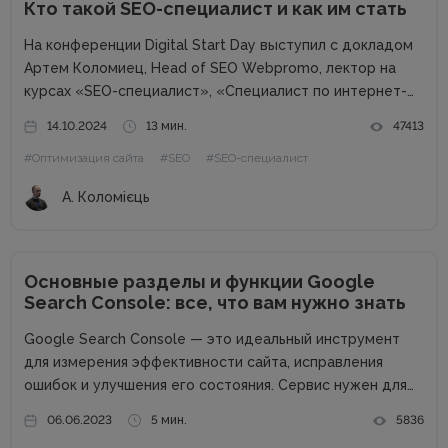
Кто такой SEO-специалист и как им стать
На конференции Digital Start Day выступил с докладом
Артем Коломиец, Head of SEO Webpromo, лектор на
курсах «SEO-специалист», «Специалист по интернет-
маркетингу». Артем рассказал, чем занимается SEO-
14.10.2024
13 мин.
47413
специалист, что должен знать и уметь, насколько
#Оптимизация сайта
#SEO
#SEO-специалист
актуальна профессия и как им стать. Что такое...
А. Коломієць
Основные разделы и функции Google
Search Console: все, что вам нужно знать
Google Search Console — это идеальный инструмент
для измерения эффективности сайта, исправления
ошибок и улучшения его состояния. Сервис нужен для
того, чтобы понять, как Google видит сайт, как
06.06.2023
5 мин.
5836
поисковые роботы индексируют отдельные страницы, а