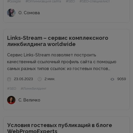
#Google
#Оптимизация сайта
#SEO
#SEO-специалист
также как решить все вопросы, связанные с
продвижением...
О. Сомова
Links-Stream – сервис комплексного
линкбилдинга worldwide
Сервис Links-Stream позволяет построить
качественный ссылочный профиль сайта с помощью
самых разных типов ссылок: из гостевых постов
(аутрич), крауд, сабмитов, PBN. Познакомимся с сайтом
23.05.2023
2 мин.
9059
более подробно и узнаем его сильные стороны.
#SEO
#Линкбилдинг
Основные преимущества: Гарантия на проставленные
ссылки Своя биржа ссылок на...
С. Величко
Условия гостевых публикаций в блоге
WebPromoExperts