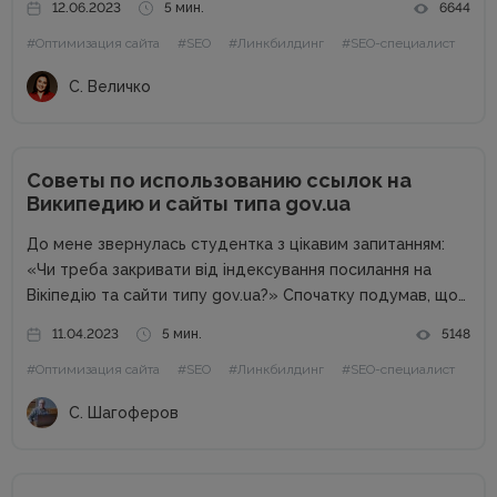
12.06.2023
5 мин.
6644
будут стоить недорого, при этом подталкивать нужные
#Оптимизация сайта
#SEO
#Линкбилдинг
#SEO-специалист
страницы по ключевым запросам. В этой статье мы...
С. Величко
Советы по использованию ссылок на
Википедию и сайты типа gov.ua
До мене звернулась студентка з цікавим запитанням:
«Чи треба закривати від індексування посилання на
Вікіпедію та сайти типу gov.ua?» Спочатку подумав, що
буде чергова колонка від спеціаліста, а потім зрозумів,
11.04.2023
5 мин.
5148
що це тема окремої статті. Від редакції. Перевірені
#Оптимизация сайта
#SEO
#Линкбилдинг
#SEO-специалист
поради та...
С. Шагоферов