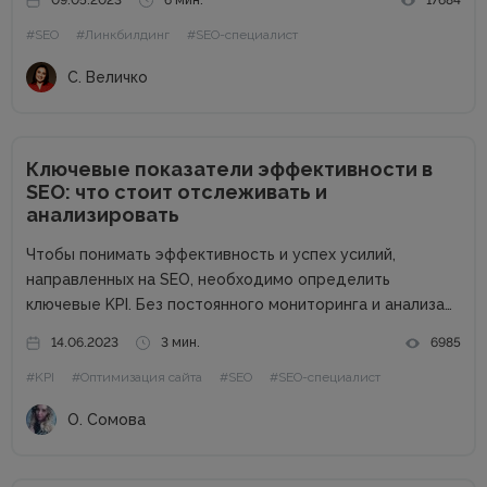
09.05.2023
6 мин.
17684
о чем будет идти речь на ее курсе: как правильно...
#SEO
#Линкбилдинг
#SEO-специалист
С. Величко
Ключевые показатели эффективности в
SEO: что стоит отслеживать и
анализировать
Чтобы понимать эффективность и успех усилий,
направленных на SEO, необходимо определить
ключевые KPI. Без постоянного мониторинга и анализа
показателей эффективности поисковика невозможно
14.06.2023
3 мин.
6985
оценить прогресс работы. KPI в SEO, которые
#KPI
#Оптимизация сайта
#SEO
#SEO-специалист
определяют заказчик и исполнитель услуг, позволяет
наладить рабочий процесс, отслеживать данные...
О. Сомова