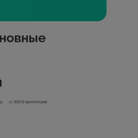
сновные
й
39373 просмотров
.0