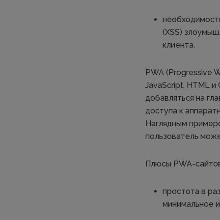
необходимость
(XSS) злоумыш
клиента.
PWA (Progressive 
JavaScript, HTML 
добавляться на гл
доступа к аппарат
Наглядным примеро
пользователь може
Плюсы PWA-сайтов
простота в ра
минимальное 