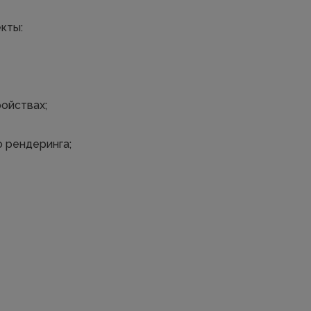
кты:
ройствах;
о рендеринга;