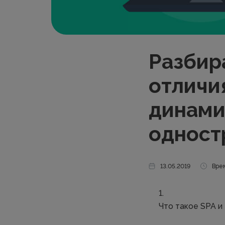
Разбир
отличи
динами
одност
13.05.2019
Врем
Что такое SPA и