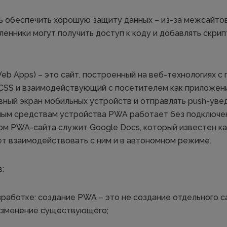
 обеспечить хорошую защиту данных – из-за межсайтов
ленники могут получить доступ к коду и добавлять скри
Web Apps) – это сайт, построенный на веб-технологиях 
и CSS и взаимодействующий с посетителем как приложен
авный экран мобильных устройств и отправлять push-увед
ным средствам устройства PWA работает без подключен
м PWA-сайта служит Google Docs, который известен как
т взаимодействовать с ним и в автономном режиме.
:
зработке: создание PWA – это не создание отдельного са
изменение существующего;