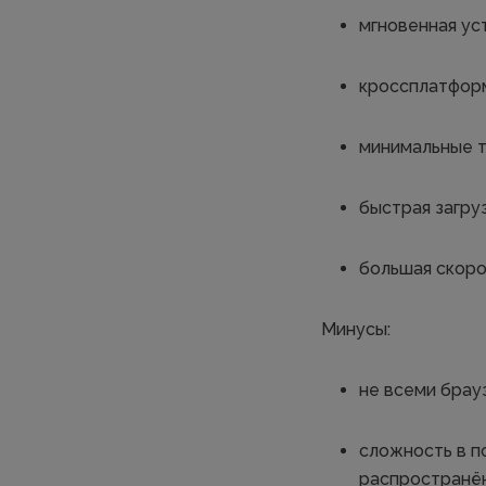
мгновенная ус
кроссплатфор
минимальные т
быстрая загру
большая скоро
Минусы:
не всеми брау
сложность в п
распространён