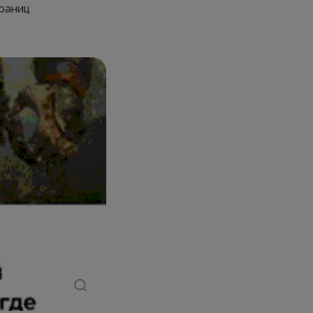
траниц