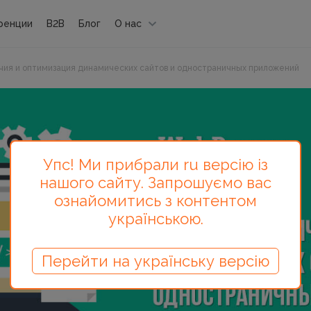
ренции
B2B
Блог
О нас
ичия и оптимизация динамических сайтов и одностраничных приложений
Упс! Ми прибрали ru версію із
нашого сайту. Запрошуємо вас
ознайомитись з контентом
українською.
Перейти на українську версію