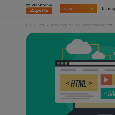
Курсы
Конфе
Блог
Разбираемся с SPA и PWA: основные отл