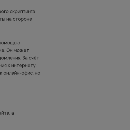
ого скриптинга
пты на стороне
с помощью
ие. Он может
омления. За счёт
ия к интернету.
 онлайн-офис, но
йта, а