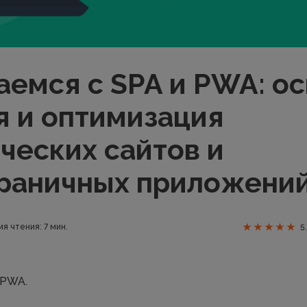
аемся с SPA и PWA: о
я и оптимизация
ческих сайтов и
раничных приложени
я чтения: 7 мин.
5
 PWA.