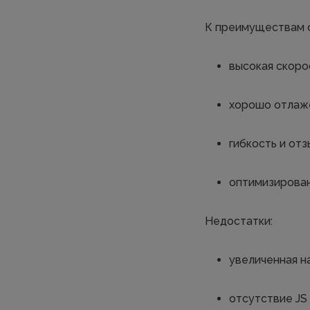
К преимуществам 
высокая скоро
хорошо отлаже
гибкость и отз
оптимизирован
Недостатки:
увеличенная на
отсутствие JS