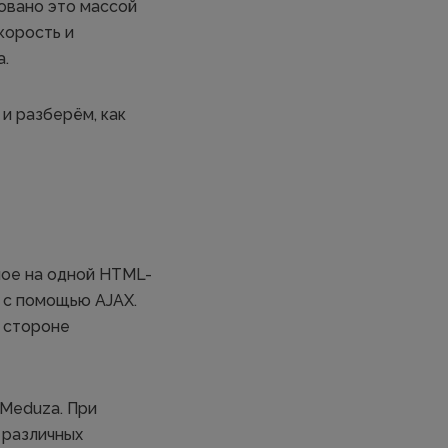
овано это массой
корость и
а.
и разберём, как
мое на одной HTML-
 с помощью AJAX.
а стороне
 Meduza. При
 различных