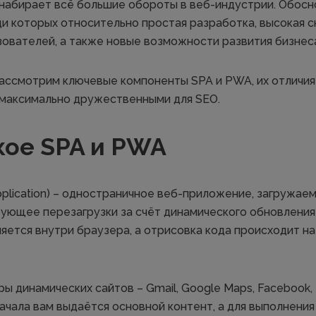
набирает всё большие обороты в веб-индустрии. Обосн
и которых относительно простая разработка, высокая с
зователей, а также новые возможности развития бизнес
рассмотрим ключевые компоненты SPA и PWA, их отличия 
 максимально дружественными для SEO.
акое SPA и PWA
Application) – одностраничное веб-приложение, загружае
бующее перезагрузки за счёт динамического обновления
яется внутри браузера, а отрисовка кода происходит н
ы динамических сайтов – Gmail, Google Maps, Facebook,
ачала вам выдаётся основной контент, а для выполнения