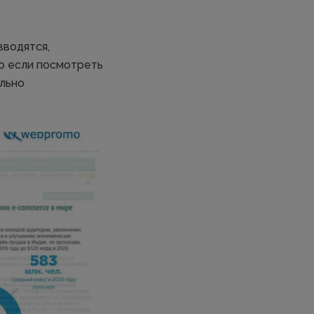
вводятся,
о если посмотреть
ольно