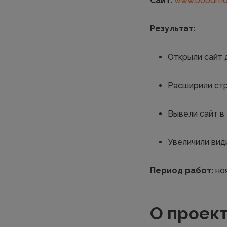
Сайт:
www.boodmo
Результат:
Открыли сайт 
Расширили стр
Вывели сайт в
Увеличили види
Период работ:
ноя
О проек