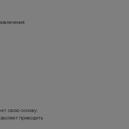
ривлечения
еет свою основу:
озволяет приводить