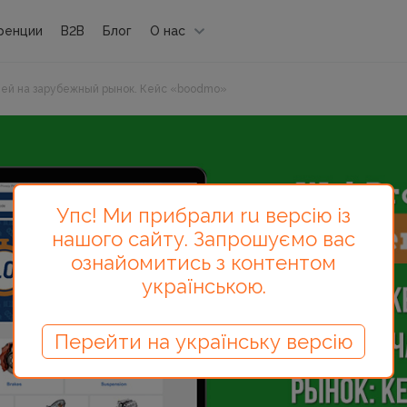
ренции
B2B
Блог
О нас
ей на зарубежный рынок. Кейс «boodmo»
Упс! Ми прибрали ru версію із
нашого сайту. Запрошуємо вас
ознайомитись з контентом
українською.
Перейти на українську версію