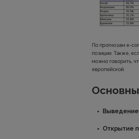
По прогнозам e-co
позиции. Также, ес
можно говорить, ч
европейской.
Основны
Выведение 
Открытие п